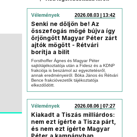
Vélemények
2026.08.03 | 13:42
Senki ne dőljön be! Az
összefogás mögé bújva így
őrjöngött Magyar Péter zárt
ajtók mögött - Rétvári
borítja a bilit
Forsthoffer Ágnes és Magyar Péter
sajtótájékoztatója után a Fidesz és a KDNP
frakciója is beszámol az egyeztetésről,
annak eredményeiről. Bóka János és Rétvári
Bence frakcióvezetők tájékoztatója
elkezdődött.
Vélemények
2026.08.06 | 07:27
Kiakadt a Tiszás milliárdos:
nem ezt ígérte a Tisza párt,
és nem ezt ígérte Magyar
Péter a kampányban