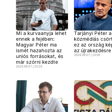
Mi a kurvaanyja lehet
Tarjányi Péter a
ennek a fejében:
közmédiás csört
Magyar Péter ma
ez az ország ké
ismét hazahozta az
az újrakezdésre
uniós forrásokat, és
2026.08.07 | 16:00
már szórni kezdte
2026.08.07 | 20:23