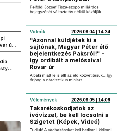
Felföldi József Tisza-szopó milliárdos
bejegyzését változtatás nélkül közöljük.
Videók
2026.08.04 | 14:34
pi
"Azonnal küldjétek ki a
var úr
sajtónak, Magyar Péter élő
k a
bejelentkezés Paksról!" -
így ordibált a melósaival
dia
Rovar úr
esty
ban
A baki miatt le is állt az élő közvetítésük…Így
őrjöng a nárcisztikus miniszt...
Vélemények
2026.08.05 | 14:06
Takarékoskodjatok az
ivóvízzel, be kell locsolni a
Szigetet (Képek, Videó)
Tudjuk! A Vadhajtásokat kell betiltani, kitiltani,