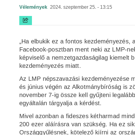
Vélemények
2024. szeptember 25. - 13:15
„Ha elbukik ez a fontos kezdeményezés, az
Facebook-posztban ment neki az LMP-nek 
képviselő a nemzetgazdaságilag kiemelt b
kezdeményezés miatt.
Az LMP népszavazási kezdeményezése már 
és június végén az Alkotmánybíróság is z
november 7-ig össze kell gyűjteni legaláb
egyáltalán tárgyalja a kérdést.
Mivel azonban a fideszes kétharmad mind
200 ezer aláírásra van szükség. Ha ez sik
Országgyűlésnek, kötelező kiírni az orsz