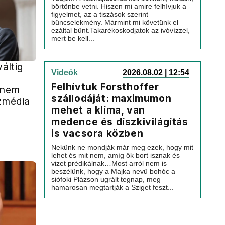
börtönbe vetni. Hiszen mi amire felhívjuk a
figyelmet, az a tiszások szerint
bűncselekmény. Mármint mi követünk el
ezáltal bűnt.Takarékoskodjatok az ivóvízzel,
mert be kell...
váltig
Videók
2026.08.02 | 12:54
Felhívtuk Forsthoffer
 nem
szállodáját: maximumon
özmédia
mehet a klíma, van
medence és díszkivilágítás
is vacsora közben
Nekünk ne mondják már meg ezek, hogy mit
lehet és mit nem, amíg ők bort isznak és
vizet prédikálnak…Most arról nem is
beszélünk, hogy a Majka nevű bohóc a
siófoki Plázson ugrált tegnap, meg
hamarosan megtartják a Sziget feszt...