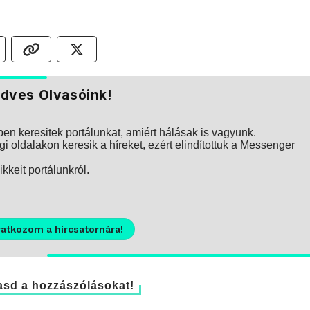
dves Olvasóink!
n keresitek portálunkat, amiért hálásak is vagyunk.
i oldalakon keresik a híreket, ezért elindítottuk a Messenger
kkeit portálunkról.
ratkozom a hírcsatornára!
sd a hozzászólásokat!