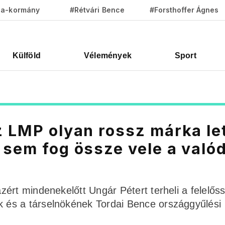
za-kormány
#Rétvári Bence
#Forsthoffer Ágnes
Külföld
Vélemények
Sport
z LMP olyan rossz márka let
 sem fog össze vele a valód
ért mindenekelőtt Ungár Pétert terheli a felelős
és a társelnökének Tordai Bence országgyűlési