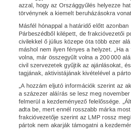
azzal, hogy az Országgyűlés helyezze hatá
törvénynek a kiemelt beruházásokra vonat
Másfél hónappal a határidő előtt azonban 
Párbeszédből kilépett, de frakcióvezetői p
civilekkel ő július közepe óta több ezer a
máshol nem ilyen fényes a helyzet. „Ha a 
volna, már összegyűlt volna a 200 000 aláí
civil szervezetek gyűjtik az ajánlásokat,
tagjának, aktivistájának kivételével a pá
„A hozzám eljutó információk szerint az ak
a százezer aláírás se lesz meg november e
felmerül a kezdeményező felelőssége. „Á
adta be, mert ennél rosszabb márka most 
frakcióvezetője szerint az LMP rossz meg
pártok nem akarják támogatni a kezdemén