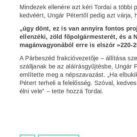
Mindezek ellenére azt kéri Tordai a többi p
kedvéért, Ungár Pétertől pedig azt várja, 
„úgy dönt, ez is van annyira fontos p
ellenzéki, zöld főpolgármesterét, és a
magánvagyonából erre is elszór »220-25
A Párbeszéd frakcióvezetője – állítása sze
szálljanak be az aláírásgyűjtésbe, Ungár
említette meg a népszavazást. „Ha elbuk
Pétert terheli a felelősség. Szóval, kedves
élni vele” – tette hozzá Tordai.