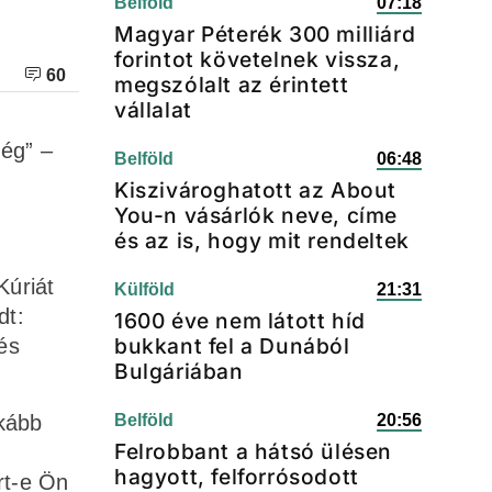
Belföld
07:18
Magyar Péterék 300 milliárd
forintot követelnek vissza,
60
megszólalt az érintett
vállalat
ség” –
Belföld
06:48
Kiszivároghatott az About
You-n vásárlók neve, címe
és az is, hogy mit rendeltek
Kúriát
Külföld
21:31
dt:
1600 éve nem látott híd
bukkant fel a Dunából
és
Bulgáriában
kább
Belföld
20:56
Felrobbant a hátsó ülésen
hagyott, felforrósodott
rt-e Ön