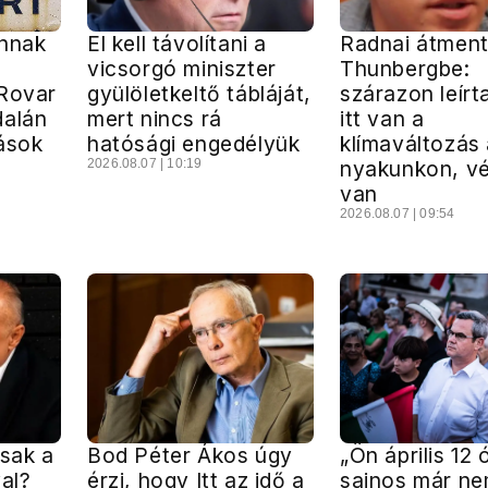
annak
El kell távolítani a
Radnai átment
vicsorgó miniszter
Thunbergbe:
 Rovar
gyülöletkeltő tábláját,
szárazon leírt
dalán
mert nincs rá
itt van a
ások
hatósági engedélyük
klímaváltozás
2026.08.07 | 10:19
nyakunkon, v
van
2026.08.07 | 09:54
Csak a
Bod Péter Ákos úgy
„Ön április 12 
al?
érzi, hogy Itt az idő a
sajnos már ne