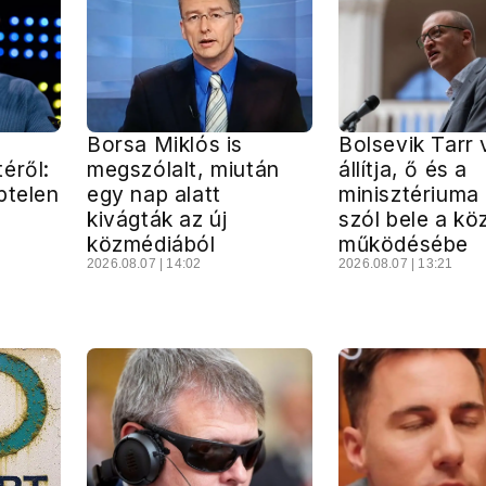
Borsa Miklós is
Bolsevik Tarr 
éről:
megszólalt, miután
állítja, ő és a
ptelen
egy nap alatt
minisztériuma
kivágták az új
szól bele a k
közmédiából
működésébe
2026.08.07 | 14:02
2026.08.07 | 13:21