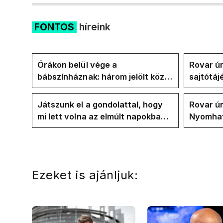
FONTOS
híreink
Órákon belül vége a
Rovar úr
bábszínháznak: három jelölt közül
sajtótáj
"választ" ma államfőt a Tisza-
és a Vad
frakció
kialakul
Játszunk el a gondolattal, hogy
Rovar úr
mi lett volna az elmúlt napokban
Nyomhatj
rezsicsökkentés nélkül
hűtőket 
energia
Ezeket is ajánljuk: