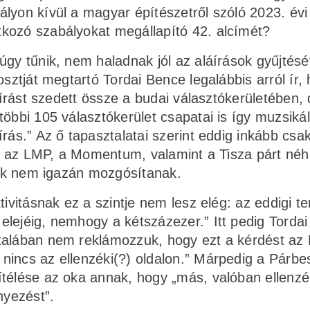
lyon kívül a magyar építészetről szóló 2023. évi
kozó szabályokat megállapító 42. alcímét?
úgy tűnik, nem haladnak jól az aláírások gyűjtésé
osztját megtartó Tordai Bence legalábbis arról ír,
láírást szedett össze a budai választókerületében,
többi 105 választókerület csapatai is így muzsiká
rás.” Az ő tapasztalatai szerint eddig inkább csak
 és az LMP, a Momentum, valamint a Tisza párt né
rtok nem igazán mozgósítanak.
tivitásnak ez a szintje nem lesz elég: az eddigi t
lejéig, nemhogy a kétszázezer.” Itt pedig Tordai 
ltalában nem reklámozzuk, hogy ezt a kérdést az
nincs az ellenzéki(?) oldalon.” Márpedig a Párb
ítélése az oka annak, hogy „más, valóban ellenzé
yezést”.