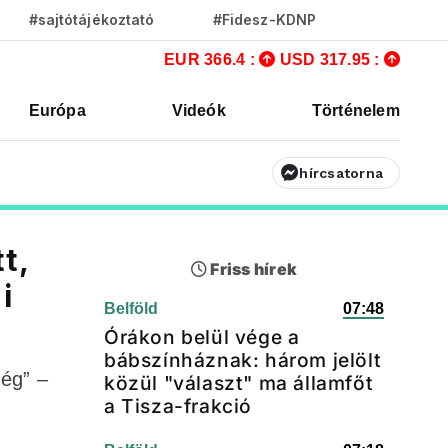
#sajtótájékoztató
#Fidesz-KDNP
EUR 366.4 :
USD 317.95 :
Európa
Videók
Történelem
hírcsatorna
t,
Friss hírek
i
Belföld
07:48
Órákon belül vége a
bábszínháznak: három jelölt
ség” –
közül "választ" ma államfőt
a Tisza-frakció