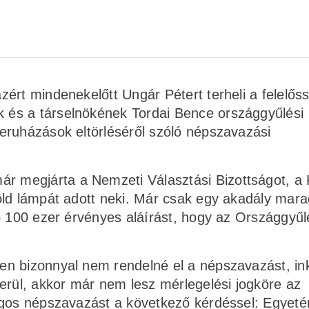
ért mindenekelőtt Ungár Pétert terheli a felelős
és a társelnökének Tordai Bence országgyűlési
eruházások eltörléséről szóló népszavazási
megjárta a Nemzeti Választási Bizottságot, a 
öld lámpát adott neki. Már csak egy akadály mara
b 100 ezer érvényes aláírást, hogy az Országgyűl
en bizonnyal nem rendelné el a népszavazást, in
erül, akkor már nem lesz mérlegelési jogköre az
ágos népszavazást a következő kérdéssel: Egyeté