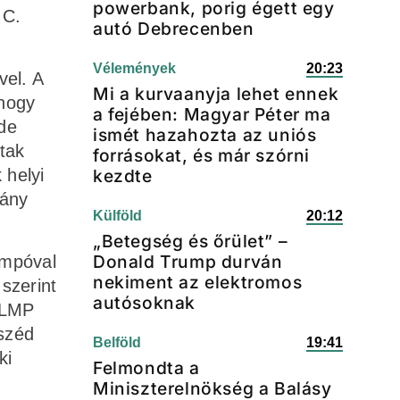
powerbank, porig égett egy
 C.
autó Debrecenben
Vélemények
20:23
vel. A
Mi a kurvaanyja lehet ennek
 hogy
a fejében: Magyar Péter ma
 de
ismét hazahozta az uniós
ltak
forrásokat, és már szórni
 helyi
kezdte
hány
Külföld
20:12
„Betegség és őrület” –
Donald Trump durván
empóval
nekiment az elektromos
szerint
autósoknak
 LMP
eszéd
Belföld
19:41
ki
Felmondta a
Miniszterelnökség a Balásy