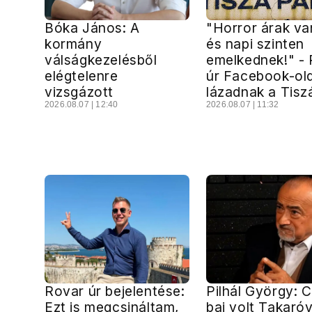
Bóka János: A
"Horror árak v
kormány
és napi szinten
válságkezelésből
emelkednek!" -
elégtelenre
úr Facebook-ol
vizsgázott
lázadnak a Tisz
2026.08.07 | 12:40
2026.08.07 | 11:32
Rovar úr bejelentése:
Pilhál György: 
Ezt is megcsináltam,
baj volt Takaróv