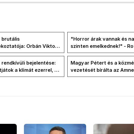
 brutális
"Horror árak vannak és na
ékoztatója: Orbán Viktor
szinten emelkednek!" - Ro
hajtások a felelős a
Facebook-oldalán lázadna
t helyzetért
Tiszások
 rendkívüli bejelentése:
Magyar Pétert és a közmé
átok a klímát ezerrel, a
vezetését bírálta az Amn
letekerhetitek, vége az
International a Klubrádió
válságnak