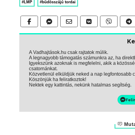
#LMP
#büdösszájú tordai
Ke
A Vadhajtások.hu csak rajtatok múlik.
A legnagyobb támogatás számunkra az, ha direktbe
Igyekszünk azoknak is megfelelni, akik a közösség
csatornánkat.
Közvetlenül elküldjük neked a nap legfontosabb ci
Köszönjük ha feliratkoztok!
Nektek egy kattintás, nekünk hatalmas segítség.
Feli
Muta