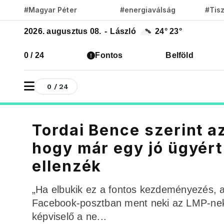
#Magyar Péter
#energiaválság
#Tis
2026. augusztus 08.
-
László
24°
23°
0 / 24
Fontos
Belföld
0 / 24
Tordai Bence szerint a
hogy már egy jó ügyért
ellenzék
„Ha elbukik ez a fontos kezdeményezés, az
Facebook-posztban ment neki az LMP-nek 
képviselő a ne...