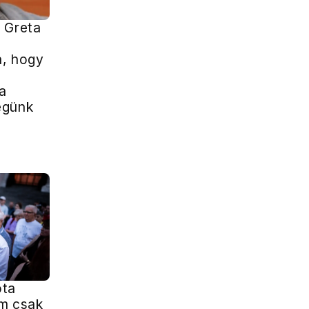
 Greta
a, hogy
 a
égünk
óta
m csak