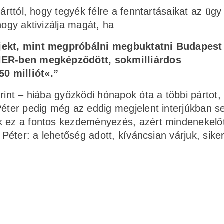
árttól, hogy tegyék félre a fenntartásaikat az ügy
hogy aktivizálja magát, ha
rojekt, mint megpróbálni megbuktatni Budapest
 NER-ben megképződött, sokmilliárdos
0 milliót«.”
rint – hiába győzködi hónapok óta a többi pártot,
 Péter pedig még az eddig megjelent interjúkban 
ik ez a fontos kezdeményezés, azért mindenekelő
 Péter: a lehetőség adott, kíváncsian várjuk, sike