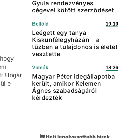
Gyula rendezvényes
cégével kötött szerződését
Belföld
19:10
Leégett egy tanya
Kiskunfélegyházán – a
tűzben a tulajdonos is életét
vesztette
 hogy
sem
Videók
18:36
tt Ungár
Magyar Péter idegállapotba
került, amikor Kelemen
rül-e
Ágnes szabadságáról
kérdezték
Heti legolvasottabb hírek