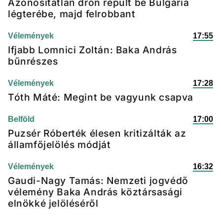
Azonosítatlan drón repült be Bulgária
légterébe, majd felrobbant
Vélemények
17:55
Ifjabb Lomnici Zoltán: Baka András
bűnrészes
Vélemények
17:28
Tóth Máté: Megint be vagyunk csapva
Belföld
17:00
Puzsér Róberték élesen kritizálták az
államfőjelölés módját
Vélemények
16:32
Gaudi-Nagy Tamás: Nemzeti jogvédő
vélemény Baka András köztársasági
elnökké jelöléséről