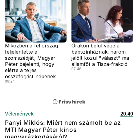
Miközben a fél ország
Órákon belül vége a
feljelentette a
bábszínháznak: három
szomszédját, Magyar
jelölt közül "választ" ma
Péter bejelenti, hogy
államfőt a Tisza-frakció
07:48
elérte a teljes
összefogást népének
09:24
Friss hírek
Vélemények
20:40
Panyi Miklós: Miért nem számolt be az
MTI Magyar Péter kínos
magyarázkodásáról?