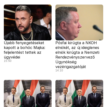
Újabb fenyegetéseket
Pósfai kirúgta a NKOH
kapott a bohóc Majka:
elnökét, az új ideiglenes
feljelentést tettek az
elnök kirúgta a Nemzeti
ügyvédei
Rendezvényszervező
15:50
Ügynökség
vezérigazgatóját
14:10