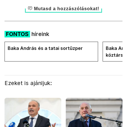
Mutasd a hozzászólásokat!
FONTOS
híreink
Baka András és a tatai sortűzper
Baka Andr
köztársa
Ezeket is ajánljuk: