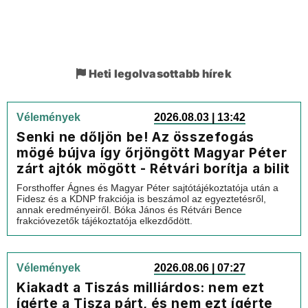
Heti legolvasottabb hírek
Vélemények
2026.08.03 | 13:42
Senki ne dőljön be! Az összefogás
mögé bújva így őrjöngött Magyar Péter
zárt ajtók mögött - Rétvári borítja a bilit
Forsthoffer Ágnes és Magyar Péter sajtótájékoztatója után a
Fidesz és a KDNP frakciója is beszámol az egyeztetésről,
annak eredményeiről. Bóka János és Rétvári Bence
frakcióvezetők tájékoztatója elkezdődött.
Vélemények
2026.08.06 | 07:27
Kiakadt a Tiszás milliárdos: nem ezt
ígérte a Tisza párt, és nem ezt ígérte