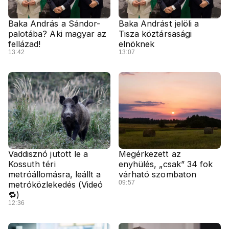
Baka András a Sándor-
Baka Andrást jelöli a
palotába? Aki magyar az
Tisza köztársasági
fellázad!
elnöknek
13:42
13:07
Vaddisznó jutott le a
Megérkezett az
Kossuth téri
enyhülés, „csak” 34 fok
metróállomásra, leállt a
várható szombaton
09:57
metróközlekedés (Videó
🔁)
12:36