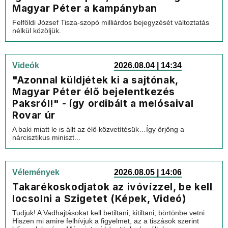
Magyar Péter a kampányban
Felföldi József Tisza-szopó milliárdos bejegyzését változtatás
nélkül közöljük.
Videók
2026.08.04 | 14:34
"Azonnal küldjétek ki a sajtónak,
Magyar Péter élő bejelentkezés
Paksról!" - így ordibált a melósaival
Rovar úr
A baki miatt le is állt az élő közvetítésük…Így őrjöng a
nárcisztikus miniszt...
Vélemények
2026.08.05 | 14:06
Takarékoskodjatok az ivóvízzel, be kell
locsolni a Szigetet (Képek, Videó)
Tudjuk! A Vadhajtásokat kell betiltani, kitiltani, börtönbe vetni.
Hiszen mi amire felhívjuk a figyelmet, az a tiszások szerint