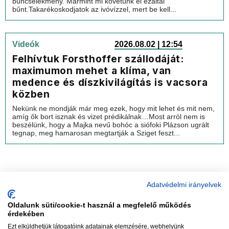
bűncselekmény. Mármint mi követünk el ezáltal
bűnt.Takarékoskodjatok az ivóvízzel, mert be kell...
Videók
2026.08.02 | 12:54
Felhívtuk Forsthoffer szállodáját:
maximumon mehet a klíma, van
medence és díszkivilágítás is vacsora
közben
Nekünk ne mondják már meg ezek, hogy mit lehet és mit nem,
amíg ők bort isznak és vizet prédikálnak…Most arról nem is
beszélünk, hogy a Majka nevű bohóc a siófoki Plázson ugrált
tegnap, meg hamarosan megtartják a Sziget feszt...
Adatvédelmi irányelvek
Oldalunk süti/cookie-t használ a megfelelő működés
vadhajtások
érdekében
Ezt elküldhetjük látogatóink adatainak elemzésére, webhelyünk