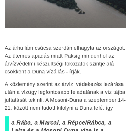
Az árhullám csúcsa szerdán elhagyta az országot.
Az ütemes apadás miatt Paksig mindenhol az
árvízvédelmi készültségi fokozatok szintje alá
csökkent a Duna vízállás - írják.
A közlemény szerint az árvízi védekezés lezárása
után a vízügy legfontosabb feladatának a víz tájba
juttatását tekinti. A Mosoni-Duna a szeptember 14-
21. között nem tudott kifolyni a Duna felé, így
a Rába, a Marcal, a Répce/Rábca, a
Lajta és a Mosoni-Duna vize is a