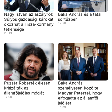
Nagy István az aszályról:
Baka András és a tatai
Súlyos gazdasági károkat
sortűzper
19:20
okozhat a Tisza-kormány
tétlensége
20:13
Puzsér Róberték élesen
Baka András
kritizálták az
személyesen közölte
államfőjelölés módját
Magyar Péterrel, hogy
17:00
elfogadta az államfői
jelölést
15:59