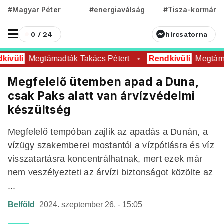
#Magyar Péter
#energiaválság
#Tisza-kormány
0 / 24
hírcsatorna
ívüli
Megtámadták Takács Pétert
Rendkívüli
Megtáma
Megfelelő ütemben apad a Duna,
csak Paks alatt van árvízvédelmi
készültség
Megfelelő tempóban zajlik az apadás a Dunán, a
vízügy szakemberei mostantól a vízpótlásra és víz
visszatartásra koncentrálhatnak, mert ezek már
nem veszélyezteti az árvízi biztonságot közölte az
...
Belföld
2024. szeptember 26. - 15:05