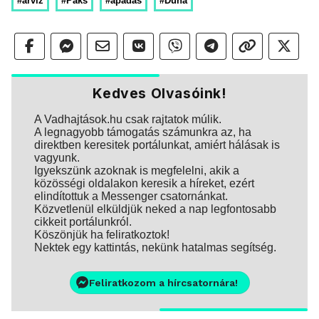
#árvíz
#Paks
#apadás
#Duna
Kedves Olvasóink!
A Vadhajtások.hu csak rajtatok múlik.
A legnagyobb támogatás számunkra az, ha
direktben keresitek portálunkat, amiért hálásak is
vagyunk.
Igyekszünk azoknak is megfelelni, akik a
közösségi oldalakon keresik a híreket, ezért
elindítottuk a Messenger csatornánkat.
Közvetlenül elküldjük neked a nap legfontosabb
cikkeit portálunkról.
Köszönjük ha feliratkoztok!
Nektek egy kattintás, nekünk hatalmas segítség.
Feliratkozom a hírcsatornára!