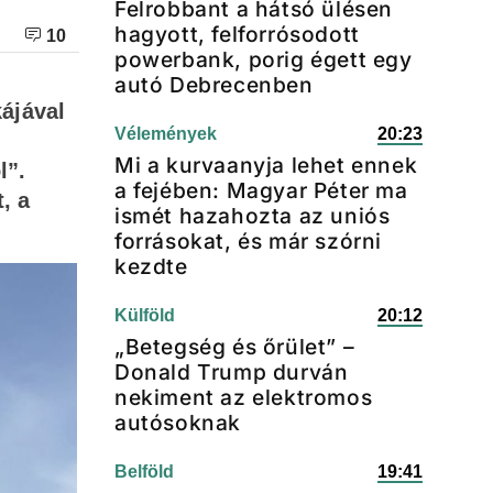
Felrobbant a hátsó ülésen
hagyott, felforrósodott
10
powerbank, porig égett egy
autó Debrecenben
kájával
Vélemények
20:23
Mi a kurvaanyja lehet ennek
l”.
a fejében: Magyar Péter ma
, a
ismét hazahozta az uniós
forrásokat, és már szórni
kezdte
Külföld
20:12
„Betegség és őrület” –
Donald Trump durván
nekiment az elektromos
autósoknak
Belföld
19:41