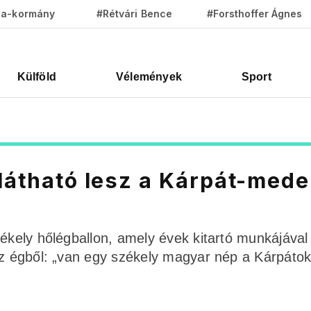
za-kormány
#Rétvári Bence
#Forsthoffer Ágnes
Külföld
Vélemények
Sport
 látható lesz a Kárpát-med
zékely hőlégballon, amely évek kitartó munkájával
 az égből: „van egy székely magyar nép a Kárpáto