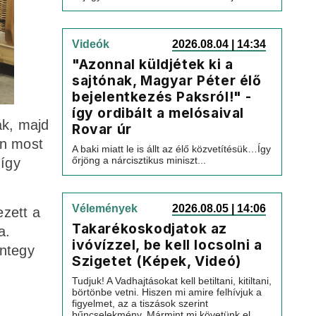
Videók
2026.08.04 | 14:34
"Azonnal küldjétek ki a
sajtónak, Magyar Péter élő
bejelentkezés Paksról!" -
így ordibált a melósaival
ák, majd
Rovar úr
an most
A baki miatt le is állt az élő közvetítésük…Így
őrjöng a nárcisztikus miniszt...
 így
Vélemények
2026.08.05 | 14:06
ezett a
Takarékoskodjatok az
a.
ivóvízzel, be kell locsolni a
integy
Szigetet (Képek, Videó)
Tudjuk! A Vadhajtásokat kell betiltani, kitiltani,
börtönbe vetni. Hiszen mi amire felhívjuk a
figyelmet, az a tiszások szerint
bűncselekmény. Mármint mi követünk el