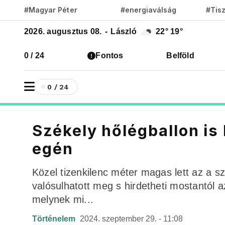
#Magyar Péter
#energiaválság
#Tis
2026. augusztus 08.
-
László
22°
19°
0 / 24
Fontos
Belföld
0 / 24
Székely hőlégballon is
egén
Közel tizenkilenc méter magas lett az a s
valósulhatott meg s hirdetheti mostantól
melynek mi...
Történelem
2024. szeptember 29. - 11:08