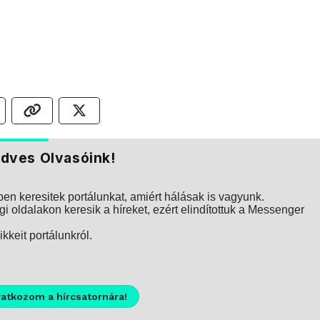
dves Olvasóink!
n keresitek portálunkat, amiért hálásak is vagyunk.
i oldalakon keresik a híreket, ezért elindítottuk a Messenger
kkeit portálunkról.
ratkozom a hírcsatornára!