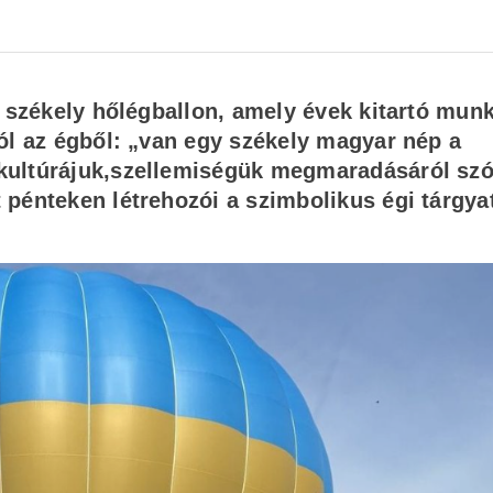
a székely hőlégballon, amely évek kitartó mun
ól az égből: „van egy székely magyar nép a
kultúrájuk,szellemiségük megmaradásáról szó
pénteken létrehozói a szimbolikus égi tárgyat