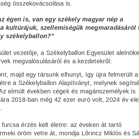
sség összekovácsolása is.
az égen is, van egy székely magyar nép a
a kultúrájuk, szellemiségük megmaradásáról 
y székelyballon?”
ület vezetője, a Székelyballon Egyesület alelnök
rvek megvalósulásáról és a kezdetekről:
, majd egy társunk elhunyt, így újra felmerült a
étre a Székelyballon Alapítványt, melynek segíts
 Az elmúlt években cégek és magánszemélyek is
 ára 2018-ban még 42 ezer euró volt, 2024 év ele
.
urcsa érzés kelt életre: az éveken át tartó
meki öröm vette át, mondja Lőrincz Miklós és Sá