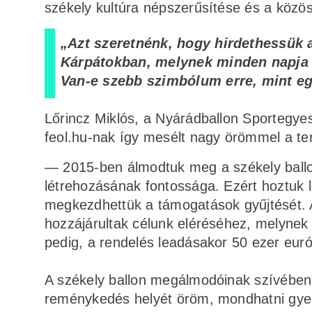
székely kultúra népszerűsítése és a közö
„Azt szeretnénk, hogy hirdethessük 
Kárpátokban, melynek minden napja 
Van-e szebb szimbólum erre, mint eg
Lőrincz Miklós, a Nyárádballon Sportegyes
feol.hu-nak így mesélt nagy örömmel a te
— 2015-ben álmodtuk meg a székely ballont
létrehozásának fontossága. Ezért hoztuk l
megkezdhettük a támogatások gyűjtését.
hozzájárultak célunk eléréséhez, melynek
pedig, a rendelés leadásakor 50 ezer euró
A székely ballon megálmodóinak szívében f
reménykedés helyét öröm, mondhatni gyer