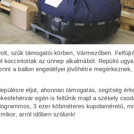
lt, szűk támogatói körben, Vármezőben. Felfújt
el koccintottak az ünnep alkalmából. Repülni ugy
rint a ballon engedélyei jövőhétre megérkeznek,
lepülésre eljut, ahonnan támogatás, segítség érk
esfehérvár egén is feltűnik majd a székely csod
kilogrammos, 3 ezer köbméteres kupolaméretű, m
ikor, arról időben szólunk!