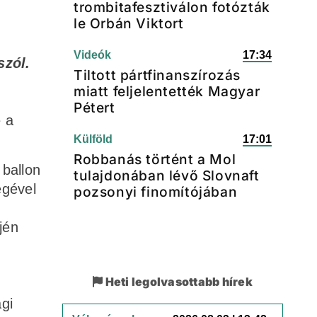
trombitafesztiválon fotózták
le Orbán Viktort
Videók
17:34
szól.
Tiltott pártfinanszírozás
miatt feljelentették Magyar
Pétert
e a
Külföld
17:01
Robbanás történt a Mol
 ballon
tulajdonában lévő Slovnaft
égével
pozsonyi finomítójában
jén
Heti legolvasottabb hírek
gi