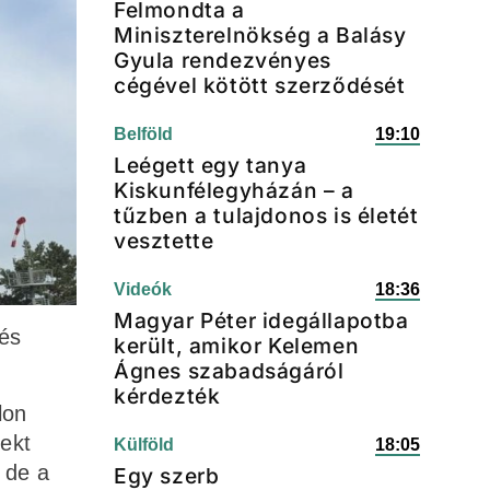
Felmondta a
Miniszterelnökség a Balásy
Gyula rendezvényes
cégével kötött szerződését
Belföld
19:10
Leégett egy tanya
Kiskunfélegyházán – a
tűzben a tulajdonos is életét
vesztette
Videók
18:36
Magyar Péter idegállapotba
 és
került, amikor Kelemen
Ágnes szabadságáról
kérdezték
lon
jekt
Külföld
18:05
 de a
Egy szerb