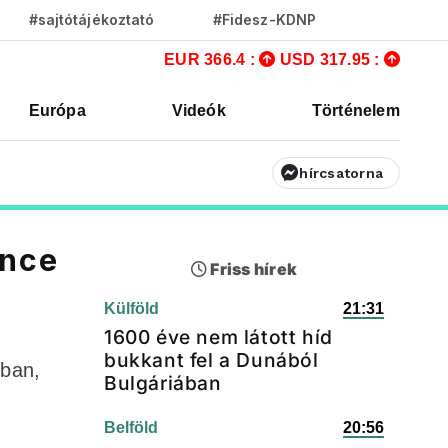
#sajtótájékoztató
#Fidesz-KDNP
EUR 366.4 :
USD 317.95 :
Európa
Videók
Történelem
hírcsatorna
ence
Friss hírek
Külföld
21:31
1600 éve nem látott híd
bukkant fel a Dunából
kban,
Bulgáriában
Belföld
20:56