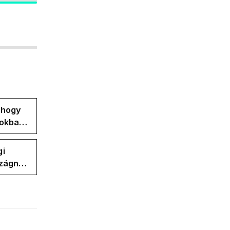
, hogy
pokban
gi
szágnak