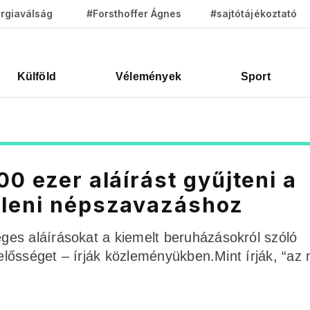
rgiaválság
#Forsthoffer Ágnes
#sajtótájékoztató
Külföld
Vélemények
Sport
0 ezer aláírást gyűjteni a
lleni népszavazáshoz
es aláírásokat a kiemelt beruházásokról szóló
lelősséget – írják közleményükben.Mint írják, “az