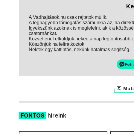
Ke
A Vadhajtások.hu csak rajtatok múlik.
A legnagyobb támogatás számunkra az, ha direktbe
Igyekszünk azoknak is megfelelni, akik a közösség
csatornánkat.
Közvetlenül elküldjük neked a nap legfontosabb ci
Köszönjük ha feliratkoztok!
Nektek egy kattintás, nekünk hatalmas segítség.
Feli
Muta
FONTOS
híreink