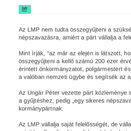
Az LMP nem tudta összegyűjteni a szükség
népszavazásra, amiért a párt vállalja a fe
Mint írják, “az már az elején is látszott, 
összegyűjteni a kellő számú 200 ezer érvé
érintett önkormányzatot, polgármestert és
a valóban nemzeti ügybe és segítsék az aj
Az Ungár Péter vezette párt közleménye sz
a gyűjtéshez, pedig „egy sikeres népszav
kormánypártnak.
Az LMP vállalja saját felelősségét, de válla