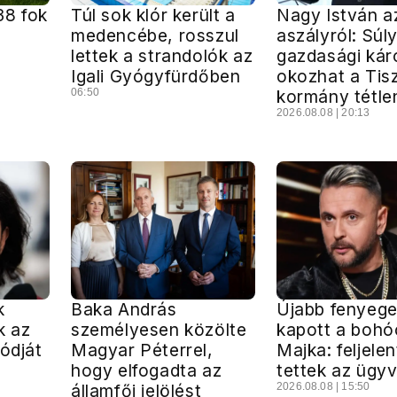
38 fok
Túl sok klór került a
Nagy István a
medencébe, rosszul
aszályról: Súl
lettek a strandolók az
gazdasági kár
Igali Gyógyfürdőben
okozhat a Tis
06:50
kormány tétle
2026.08.08 | 20:13
k
Baka András
Újabb fenyege
k az
személyesen közölte
kapott a bohó
módját
Magyar Péterrel,
Majka: feljele
hogy elfogadta az
tettek az ügy
államfői jelölést
2026.08.08 | 15:50