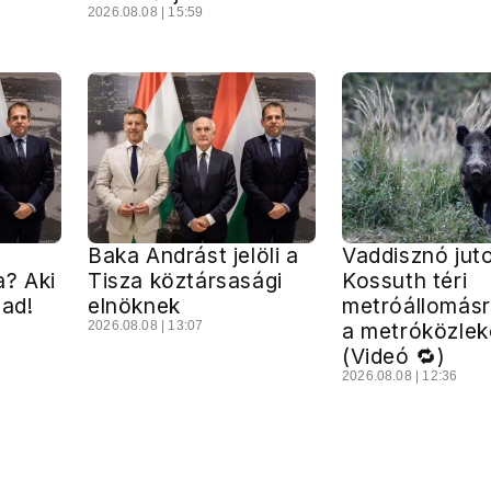
2026.08.08 | 15:59
Baka Andrást jelöli a
Vaddisznó juto
a? Aki
Tisza köztársasági
Kossuth téri
zad!
elnöknek
metróállomásra
2026.08.08 | 13:07
a metróközle
(Videó 🔁)
2026.08.08 | 12:36