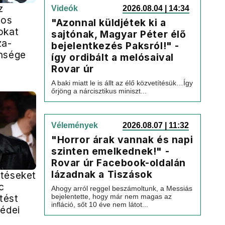
z
Videók
2026.08.04 | 14:34
yos
"Azonnal küldjétek ki a
okat
sajtónak, Magyar Péter élő
za-
bejelentkezés Paksról!" -
nsége
így ordibált a melósaival
Rovar úr
A baki miatt le is állt az élő közvetítésük…Így
őrjöng a nárcisztikus miniszt...
Vélemények
2026.08.07 | 11:32
"Horror árak vannak és napi
szinten emelkednek!" -
Rovar úr Facebook-oldalán
lázadnak a Tiszások
téseket
c
Ahogy arról reggel beszámoltunk, a Messiás
ntést
bejelentette, hogy már nem magas az
infláció, sőt 10 éve nem látot...
védei