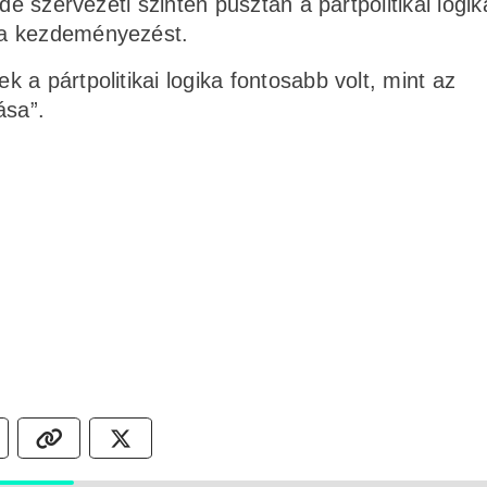
de szervezeti szinten pusztán a pártpolitikai logik
 a kezdeményezést.
a pártpolitikai logika fontosabb volt, mint az
ása”.