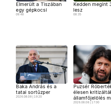
Elmerült a Tiszában
Kedden megint 
egy gépkocsi
lesz
09:48
08:35
Baka András és a
Puzsér Róberté
tatai sortűzper
élesen kritizáltá
2026.08.08 | 19:20
államfőjelölés 
2026.08.08 | 17:00