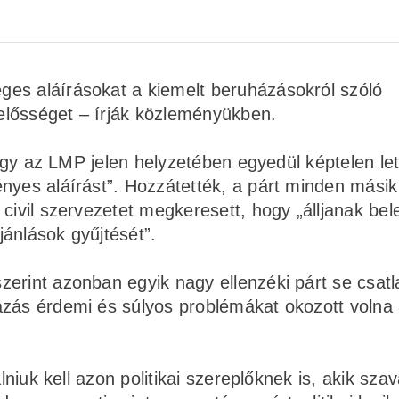
es aláírásokat a kiemelt beruházásokról szóló
lelősséget – írják közleményükben.
hogy az LMP jelen helyzetében egyedül képtelen let
nyes aláírást”. Hozzátették, a párt minden másik 
 civil szervezetet megkeresett, hogy „álljanak be
ánlások gyűjtését”.
erint azonban egyik nagy ellenzéki párt se csatl
azás érdemi és súlyos problémákat okozott volna
lniuk kell azon politikai szereplőknek is, akik sza