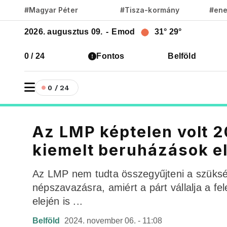
#Magyar Péter
#Tisza-kormány
#ene
2026. augusztus 09.
-
Emod
31°
29°
0 / 24
Fontos
Belföld
0 / 24
Az LMP képtelen volt 20
kiemelt beruházások e
Az LMP nem tudta összegyűjteni a szükség
népszavazásra, amiért a párt vállalja a fe
elején is ...
Belföld
2024. november 06. - 11:08