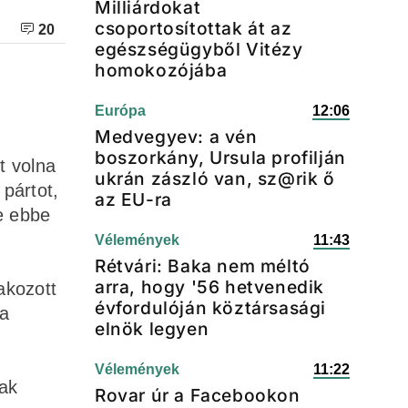
Milliárdokat
csoportosítottak át az
20
egészségügyből Vitézy
homokozójába
Európa
12:06
Medvegyev: a vén
boszorkány, Ursula profilján
t volna
ukrán zászló van, sz@rik ő
pártot,
az EU-ra
le ebbe
Vélemények
11:43
Rétvári: Baka nem méltó
arra, hogy '56 hetvenedik
akozott
évfordulóján köztársasági
 a
elnök legyen
Vélemények
11:22
vak
Rovar úr a Facebookon