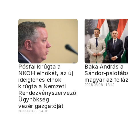
Pósfai kirúgta a
Baka András a
NKOH elnökét, az új
Sándor-palotáb
ideiglenes elnök
magyar az fellá
kirúgta a Nemzeti
2026.08.08 | 13:42
Rendezvényszervező
Ügynökség
vezérigazgatóját
2026.08.08 | 14:10