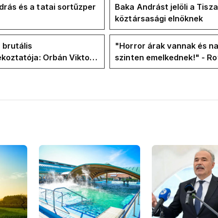
rás és a tatai sortűzper
Baka Andrást jelöli a Tisza
köztársasági elnöknek
 brutális
"Horror árak vannak és na
ékoztatója: Orbán Viktor
szinten emelkednek!" - Ro
hajtások a felelős a
Facebook-oldalán lázadna
t helyzetért
Tiszások