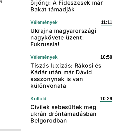
a
őrjöng: A Fideszesek már
Bakát támadják
Vélemények
11:11
Ukrajna magyarországi
nagykövete üzent:
Fukrussia!
Vélemények
10:50
Tiszás luxizás: Rákosi és
Kádár után már Dávid
asszonynak is van
különvonata
Külföld
10:29
Civilek sebesültek meg
ukrán dróntámadásban
Belgorodban