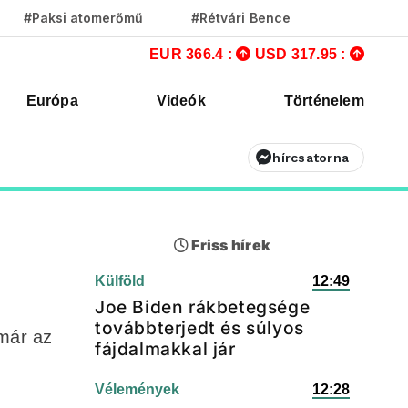
#Paksi atomerőmű
#Rétvári Bence
EUR 366.4 :
USD 317.95 :
Európa
Videók
Történelem
hírcsatorna
Friss hírek
Külföld
12:49
Joe Biden rákbetegsége
továbbterjedt és súlyos
 már az
fájdalmakkal jár
Vélemények
12:28