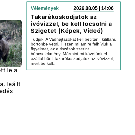
Vélemények
2026.08.05 | 14:06
Takarékoskodjatok az
ivóvízzel, be kell locsolni a
Szigetet (Képek, Videó)
Tudjuk! A Vadhajtásokat kell betiltani, kitiltani,
börtönbe vetni. Hiszen mi amire felhívjuk a
figyelmet, az a tiszások szerint
bűncselekmény. Mármint mi követünk el
ezáltal bűnt.Takarékoskodjatok az ivóvízzel,
mert be kell...
tt le a
, leállt
kedés