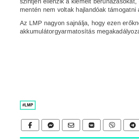
szintjén ellenzik a kiemelt beruházásokat, 
mentén nem voltak hajlandóak támogatni
Az LMP nagyon sajnálja, hogy ezen erőknek 
akkumulátorgyarmatosítás megakadályoz
#LMP