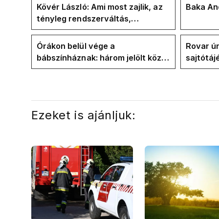
Kövér László: Ami most zajlik, az
Baka And
tényleg rendszerváltás,
pontosabban
rendszervisszaváltás
Órákon belül vége a
Rovar úr
bábszínháznak: három jelölt közül
sajtótáj
"választ" ma államfőt a Tisza-
és a Vad
frakció
kialakul
Ezeket is ajánljuk: