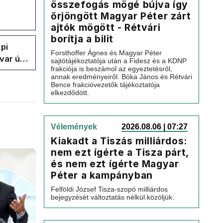
összefogás mögé bújva így
őrjöngött Magyar Péter zárt
ajtók mögött - Rétvári
borítja a bilit
pi
Forsthoffer Ágnes és Magyar Péter
var úr
sajtótájékoztatója után a Fidesz és a KDNP
frakciója is beszámol az egyeztetésről,
k a
annak eredményeiről. Bóka János és Rétvári
Bence frakcióvezetők tájékoztatója
elkezdődött.
Vélemények
2026.08.06 | 07:27
Kiakadt a Tiszás milliárdos:
nem ezt ígérte a Tisza párt,
és nem ezt ígérte Magyar
Péter a kampányban
Felföldi József Tisza-szopó milliárdos
bejegyzését változtatás nélkül közöljük.