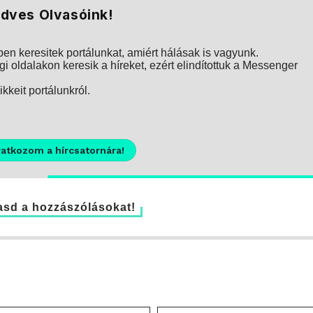
dves Olvasóink!
n keresitek portálunkat, amiért hálásak is vagyunk.
i oldalakon keresik a híreket, ezért elindítottuk a Messenger
kkeit portálunkról.
ratkozom a hírcsatornára!
sd a hozzászólásokat!