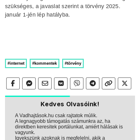
szükséges, a javaslat szerint a törvény 2025.
január 1-jén lép hatályba.
#internet
#kommentek
#törvény
Kedves Olvasóink!
A Vadhajtások.hu csak rajtatok múlik.
A legnagyobb támogatás számunkra az, ha
direktben keresitek portálunkat, amiért hálásak is
vagyunk.
Igyekszünk azoknak is megfelelni, akik a