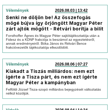
Vélemények
2026.08.03 | 13:42
Senki ne dőljön be! Az összefogás
mögé bújva így őrjöngött Magyar Péter
zárt ajtók mögött - Rétvári borítja a bilit
Forsthoffer Ágnes és Magyar Péter sajtótájékoztatója után a
Fidesz és a KDNP frakciója is beszámol az egyeztetésről,
annak eredményeiről. Bóka János és Rétvári Bence
frakcióvezetők tájékoztatója elkezdődött.
Vélemények
2026.08.06 | 07:27
Kiakadt a Tiszás milliárdos: nem ezt
ígérte a Tisza párt, és nem ezt ígérte
Magyar Péter a kampányban
Felföldi József Tisza-szopó milliárdos bejegyzését változtatás
nélkül közöljük.