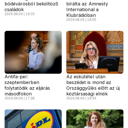
bódévárosból beköltöző
bírálta az Amnesty
családok
International a
2026.08.06 | 18:33
Klubrádióban
2026.08.06 | 18:05
Antifa-per:
Az eskütétel után
szeptemberben
beszédet is mond az
folytatódik az eljárás
Országgyűlés előtt az új
másodfokon
köztársasági elnök
2026.08.06 | 17:38
2026.08.06 | 16:43