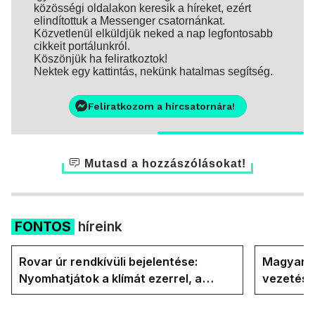
közösségi oldalakon keresik a híreket, ezért
elindítottuk a Messenger csatornánkat.
Közvetlenül elküldjük neked a nap legfontosabb
cikkeit portálunkról.
Köszönjük ha feliratkoztok!
Nektek egy kattintás, nekünk hatalmas segítség.
Feliratkozom a hírcsatornára!
Mutasd a hozzászólásokat!
FONTOS
híreink
Rovar úr rendkívüli bejelentése:
Magyar P
Nyomhatjátok a klímát ezerrel, a
vezetésé
hűtőket letekerhetitek, vége az
Internati
energiaválságnak