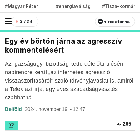
#Magyar Péter
#energiaválság
#Tisza-kormány
0 / 24
hírcsatorna
Egy év börtön járna az agresszív
kommentelésért
Az igazságügyi bizottság kedd délelőtti ülésén
napirendre kerül „az internetes agresszió
visszaszorításáról” szóló törvényjavaslat is, amiről
a Telex azt írja, egy éves szabadságvesztés
szabhatná...
Belföld
2024. november 19. - 12:47
265