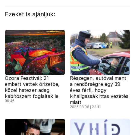
Ezeket is ajánljuk:
Ozora Fesztivál: 21
Részegen, autóval ment
embert vettek őrizetbe,
a rendőrségre egy 39
közel hatezer adag
éves férfi, hogy
kábítószert foglaltak le
kihallgassák ittas vezetés
06:45
miatt
2026.08.06 | 22:11