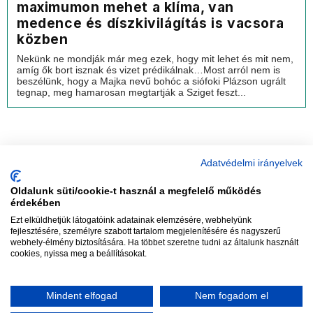
maximumon mehet a klíma, van
medence és díszkivilágítás is vacsora
közben
Nekünk ne mondják már meg ezek, hogy mit lehet és mit nem,
amíg ők bort isznak és vizet prédikálnak…Most arról nem is
beszélünk, hogy a Majka nevű bohóc a siófoki Plázson ugrált
tegnap, meg hamarosan megtartják a Sziget feszt...
Adatvédelmi irányelvek
Oldalunk süti/cookie-t használ a megfelelő működés
vadhajtások
érdekében
Ezt elküldhetjük látogatóink adatainak elemzésére, webhelyünk
fejlesztésére, személyre szabott tartalom megjelenítésére és nagyszerű
webhely-élmény biztosítására. Ha többet szeretne tudni az általunk használt
Szerkesztőség:
szerk@vadhajtasok.hu
cookies, nyissa meg a beállításokat.
Modi:
moderator@vadhajtasok.hu
Adatvédelem
Impresszum
Szerzői jogok
Mindent elfogad
Nem fogadom el
2018 Vadhajtások.hu