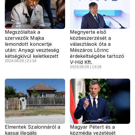
Megszólaltak a
Megnyerte első
szervezők Majka
közbeszerzését a
lemondott koncertje
választások óta a
után: Anyagi veszteség
Mészáros Lőrinc
kétségkívül keletkezett
érdekeltségébe tartozó
2026.08.06 | 21:18
V-Híd Kft.
2026.08.06 | 19:28
Elmentek Szalonnáról a
Magyar Pétert és a
kassai illegális
közmédia vezetését