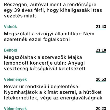
Részegen, autóval ment a rendőrségre
egy 39 éves férfi, hogy kihallgassák ittas
vezetés miatt
Videók
21:43
Megszólalt a vízügyi államtitkár: Nem
szeretnék ezzel foglalkozni
Belföld
21:18
Megszólaltak a szervezők Majka
lemondott koncertje után: Anyagi
veszteség kétségkívül keletkezett
Vélemények
20:53
Rovar úr rendkívüli bejelentése:
Nyomhatjátok a klímát ezerrel, a hűtőket
letekerhetitek, vége az energiaválságnak
Vélemények
20:23