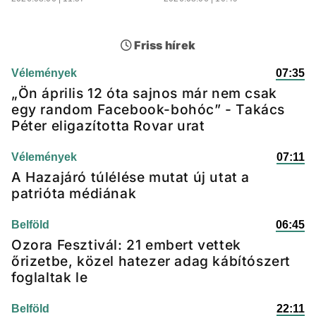
Friss hírek
Vélemények
07:35
„Ön április 12 óta sajnos már nem csak
egy random Facebook-bohóc” - Takács
Péter eligazította Rovar urat
Vélemények
07:11
A Hazajáró túlélése mutat új utat a
patrióta médiának
Belföld
06:45
Ozora Fesztivál: 21 embert vettek
őrizetbe, közel hatezer adag kábítószert
foglaltak le
Belföld
22:11