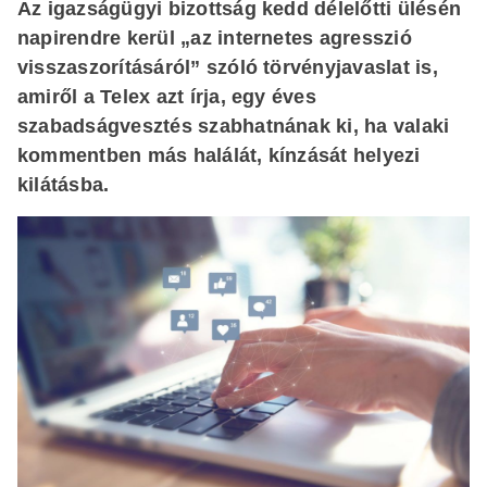
Az igazságügyi bizottság kedd délelőtti ülésén
napirendre kerül „az internetes agresszió
visszaszorításáról” szóló törvényjavaslat is,
amiről a Telex azt írja, egy éves
szabadságvesztés szabhatnának ki, ha valaki
kommentben más halálát, kínzását helyezi
kilátásba.