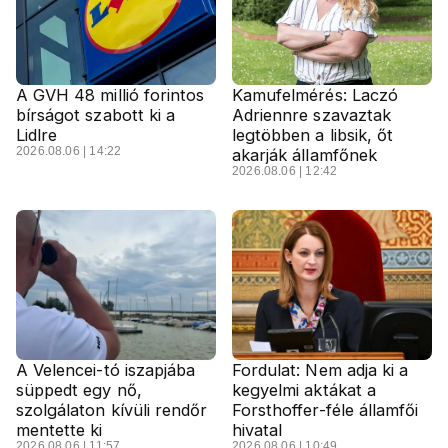
A GVH 48 millió forintos
Kamufelmérés: Laczó
bírságot szabott ki a
Adriennre szavaztak
Lidlre
legtöbben a libsik, őt
2026.08.06 | 14:22
akarják államfőnek
2026.08.06 | 12:42
A Velencei-tó iszapjába
Fordulat: Nem adja ki a
süppedt egy nő,
kegyelmi aktákat a
szolgálaton kívüli rendőr
Forsthoffer-féle államfői
mentette ki
hivatal
2026.08.06 | 11:57
2026.08.06 | 10:49