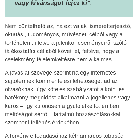
vagy kívánságot fejez ki”.
Nem büntethető az, ha ezt valaki ismeretterjesztő,
oktatási, tudományos, művészeti célból vagy a
történelem, illetve a jelenkor eseményeiről szóló
tájékoztatás céljából követi el, feltéve, hogy a
cselekmény félelemkeltésre nem alkalmas.
A javaslat szövege szerint ha egy internetes
sajtótermék kommentelési lehetőséget ad az
olvasóknak, úgy köteles szabályzatot alkotni és
hatékony megoldást alkalmazni a jogellenes vagy
káros – így különösen a gyűlöletkeltő, emberi
méltóságot sértő – tartalmú hozzászólásokkal
szembeni fellépés érdekében.
A törvény elfogadásához kétharmados többség