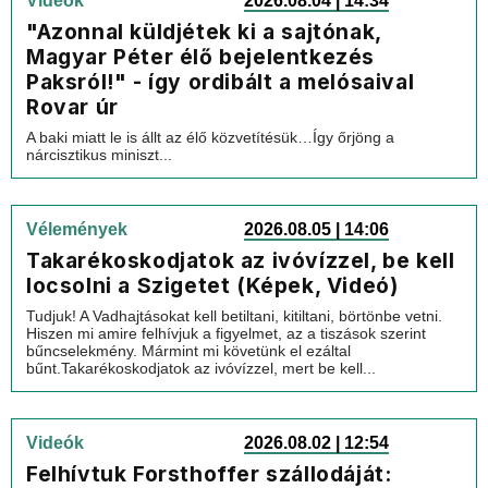
Videók
2026.08.04 | 14:34
"Azonnal küldjétek ki a sajtónak,
Magyar Péter élő bejelentkezés
Paksról!" - így ordibált a melósaival
Rovar úr
A baki miatt le is állt az élő közvetítésük…Így őrjöng a
nárcisztikus miniszt...
Vélemények
2026.08.05 | 14:06
Takarékoskodjatok az ivóvízzel, be kell
locsolni a Szigetet (Képek, Videó)
Tudjuk! A Vadhajtásokat kell betiltani, kitiltani, börtönbe vetni.
Hiszen mi amire felhívjuk a figyelmet, az a tiszások szerint
bűncselekmény. Mármint mi követünk el ezáltal
bűnt.Takarékoskodjatok az ivóvízzel, mert be kell...
Videók
2026.08.02 | 12:54
Felhívtuk Forsthoffer szállodáját: