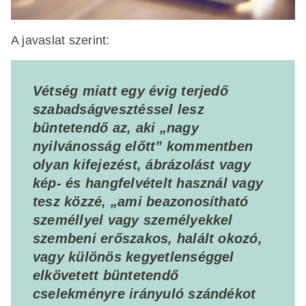
A javaslat szerint:
Vétség miatt egy évig terjedő
szabadságvesztéssel lesz
büntetendő az, aki „nagy
nyilvánosság előtt” kommentben
olyan kifejezést, ábrázolást vagy
kép- és hangfelvételt használ vagy
tesz közzé, „ami beazonosítható
személlyel vagy személyekkel
szembeni erőszakos, halált okozó,
vagy különös kegyetlenséggel
elkövetett büntetendő
cselekményre irányuló szándékot