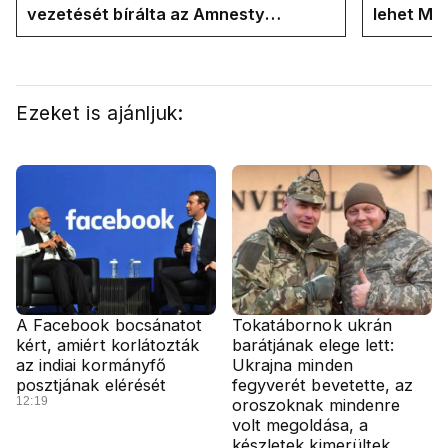
vezetését bírálta az Amnesty
lehet Ma
International a Klubrádióban
Ezeket is ajánljuk:
A Facebook bocsánatot
Tokatábornok ukrán
kért, amiért korlátozták
barátjának elege lett:
az indiai kormányfő
Ukrajna minden
posztjának elérését
fegyverét bevetette, az
12:19
oroszoknak mindenre
volt megoldása, a
készletek kimerültek