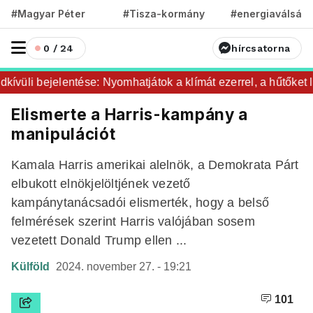
#Magyar Péter
#Tisza-kormány
#energiaválság
0 / 24
hírcsatorna
üli bejelentése: Nyomhatjátok a klímát ezerrel, a hűtőket let
Elismerte a Harris-kampány a
manipulációt
Kamala Harris amerikai alelnök, a Demokrata Párt
elbukott elnökjelöltjének vezető
kampánytanácsadói elismerték, hogy a belső
felmérések szerint Harris valójában sosem
vezetett Donald Trump ellen ...
Külföld
2024. november 27. - 19:21
101