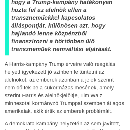
hogy a Trump-kampány hatékonyan
hozta fel az alelnök ellen a
transzneműekkel kapcsolatos
álláspontját, különösen azt, hogy
hajlandó lenne közpénzből
finanszírozni a börtönben ülő
transzneműek nemváltási eljárását.
A Harris-kampány Trump érveire való reagálás
helyett igyekezett jó színben feltüntetni az
alelnököt, az emberek azonban a jelek szerint
nem dőltek be a cukormázas mesének, amely
szerint Harris és alelnökjelöltje, Tim Walz
minnesotai kormányzó Trumppal szemben átlagos
amerikaiak, akik értik az emberek problémáit.
A demokrata kampány helyzetén az sem javított,