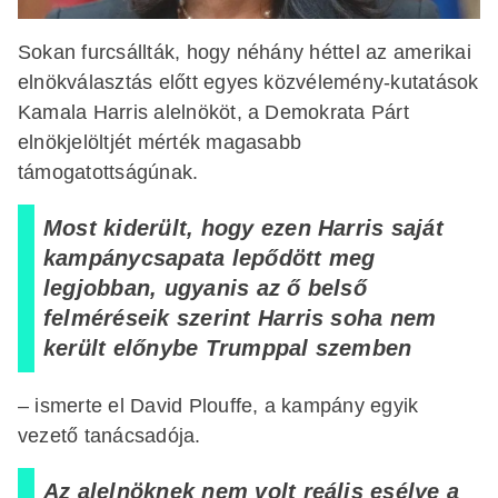
Sokan furcsállták, hogy néhány héttel az amerikai
elnökválasztás előtt egyes közvélemény-kutatások
Kamala Harris alelnököt, a Demokrata Párt
elnökjelöltjét mérték magasabb
támogatottságúnak.
Most kiderült, hogy ezen Harris saját
kampánycsapata lepődött meg
legjobban, ugyanis az ő belső
felméréseik szerint Harris soha nem
került előnybe Trumppal szemben
– ismerte el David Plouffe, a kampány egyik
vezető tanácsadója.
Az alelnöknek nem volt reális esélye a