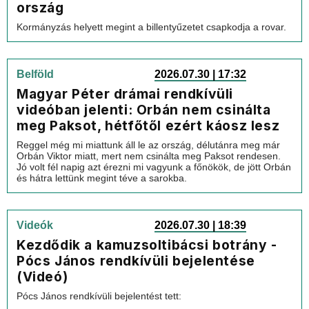
ország
Kormányzás helyett megint a billentyűzetet csapkodja a rovar.
Belföld
2026.07.30 | 17:32
Magyar Péter drámai rendkívüli
videóban jelenti: Orbán nem csinálta
meg Paksot, hétfőtől ezért káosz lesz
Reggel még mi miattunk áll le az ország, délutánra meg már
Orbán Viktor miatt, mert nem csinálta meg Paksot rendesen.
Jó volt fél napig azt érezni mi vagyunk a főnökök, de jött Orbán
és hátra lettünk megint téve a sarokba.
Videók
2026.07.30 | 18:39
Kezdődik a kamuzsoltibácsi botrány -
Pócs János rendkívüli bejelentése
(Videó)
Pócs János rendkívüli bejelentést tett: