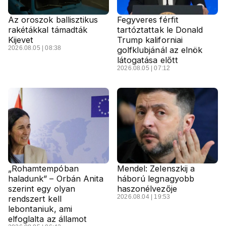
Az oroszok ballisztikus
Fegyveres férfit
rakétákkal támadták
tartóztattak le Donald
Kijevet
Trump kaliforniai
2026.08.05 | 08:38
golfklubjánál az elnök
látogatása előtt
2026.08.05 | 07:12
„Rohamtempóban
Mendel: Zelenszkij a
haladunk” – Orbán Anita
háború legnagyobb
szerint egy olyan
haszonélvezője
2026.08.04 | 19:53
rendszert kell
lebontaniuk, ami
elfoglalta az államot