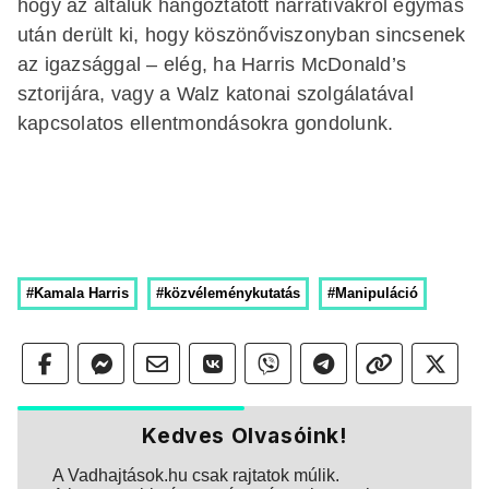
hogy az általuk hangoztatott narratívákról egymás
után derült ki, hogy köszönőviszonyban sincsenek
az igazsággal – elég, ha Harris McDonald’s
sztorijára, vagy a Walz katonai szolgálatával
kapcsolatos ellentmondásokra gondolunk.
#Kamala Harris
#közvéleménykutatás
#Manipuláció
Kedves Olvasóink!
A Vadhajtások.hu csak rajtatok múlik.