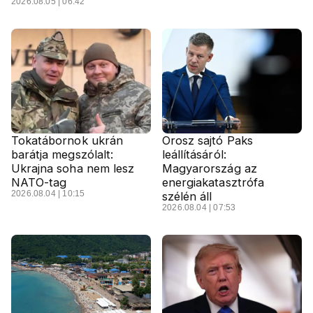
2026.08.05 | 06:42
Tokatábornok ukrán
Orosz sajtó Paks
barátja megszólalt:
leállításáról:
Ukrajna soha nem lesz
Magyarország az
NATO-tag
energiakatasztrófa
2026.08.04 | 10:15
szélén áll
2026.08.04 | 07:53