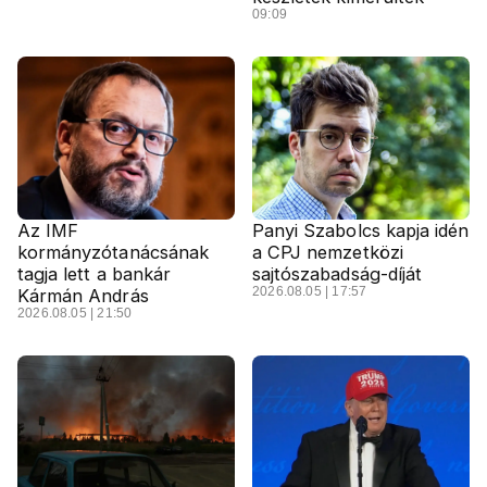
09:09
Az IMF
Panyi Szabolcs kapja idén
kormányzótanácsának
a CPJ nemzetközi
tagja lett a bankár
sajtószabadság-díját
2026.08.05 | 17:57
Kármán András
2026.08.05 | 21:50