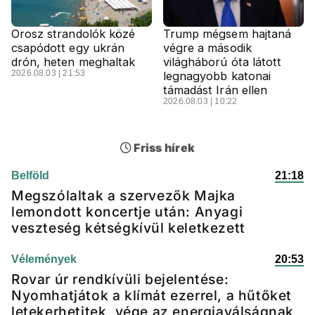
Orosz strandolók közé
Trump mégsem hajtaná
csapódott egy ukrán
végre a második
drón, heten meghaltak
világháború óta látott
2026.08.03 | 21:53
legnagyobb katonai
támadást Irán ellen
2026.08.03 | 10:22
Friss hírek
Belföld
21:18
Megszólaltak a szervezők Majka
lemondott koncertje után: Anyagi
veszteség kétségkívül keletkezett
Vélemények
20:53
Rovar úr rendkívüli bejelentése:
Nyomhatjátok a klímát ezerrel, a hűtőket
letekerhetitek, vége az energiaválságnak