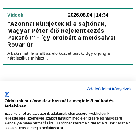
Videók
2026.08.04 | 14:34
"Azonnal küldjétek ki a sajtónak,
Magyar Péter élő bejelentkezés
Paksról!" - így ordibált a melósaival
Rovar úr
A baki miatt le is állt az élő közvetítésük…Így őrjöng a
nárcisztikus miniszt...
Adatvédelmi irányelvek
Oldalunk süti/cookie-t használ a megfelelő működés
vadhajtások
érdekében
Ezt elküldhetjük látogatóink adatainak elemzésére, webhelyünk
fejlesztésére, személyre szabott tartalom megjelenítésére és nagyszerű
webhely-élmény biztosítására. Ha többet szeretne tudni az általunk használt
Szerkesztőség:
szerk@vadhajtasok.hu
cookies, nyissa meg a beállításokat.
Modi:
moderator@vadhajtasok.hu