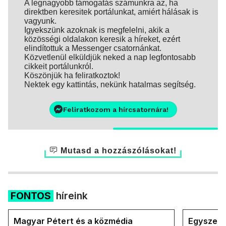
A legnagyobb támogatás számunkra az, ha
direktben keresitek portálunkat, amiért hálásak is
vagyunk.
Igyekszünk azoknak is megfelelni, akik a
közösségi oldalakon keresik a híreket, ezért
elindítottuk a Messenger csatornánkat.
Közvetlenül elküldjük neked a nap legfontosabb
cikkeit portálunkról.
Köszönjük ha feliratkoztok!
Nektek egy kattintás, nekünk hatalmas segítség.
Feliratkozom a hírcsatornára!
Mutasd a hozzászólásokat!
FONTOS
híreink
Magyar Pétert és a közmédia
Egyszerre