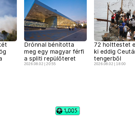
két
Drónnal bénította
72 holttestet 
rög
meg egy magyar férfi
ki eddig Ceutá
a
a spliti repülőteret
tengerből
2026.08.02 | 20:55
2026.08.02 | 18:00
vadhajtások