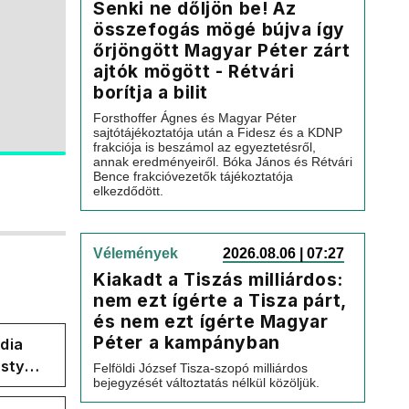
Senki ne dőljön be! Az
összefogás mögé bújva így
őrjöngött Magyar Péter zárt
ajtók mögött - Rétvári
borítja a bilit
Forsthoffer Ágnes és Magyar Péter
sajtótájékoztatója után a Fidesz és a KDNP
frakciója is beszámol az egyeztetésről,
annak eredményeiről. Bóka János és Rétvári
Bence frakcióvezetők tájékoztatója
elkezdődött.
Vélemények
2026.08.06 | 07:27
Kiakadt a Tiszás milliárdos:
nem ezt ígérte a Tisza párt,
és nem ezt ígérte Magyar
Péter a kampányban
dia
esty
Felföldi József Tisza-szopó milliárdos
bejegyzését változtatás nélkül közöljük.
ban