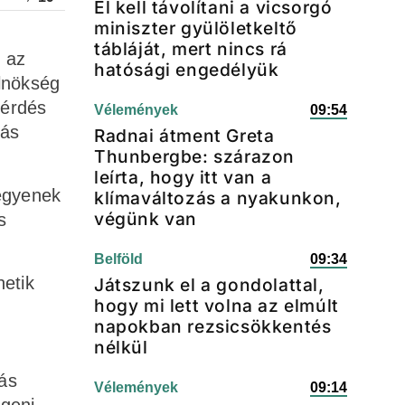
El kell távolítani a vicsorgó
miniszter gyülöletkeltő
tábláját, mert nincs rá
 az
hatósági engedélyük
elnökség
kérdés
Vélemények
09:54
zás
Radnai átment Greta
Thunbergbe: szárazon
leírta, hogy itt van a
legyenek
klímaváltozás a nyakunkon,
végünk van
s
Belföld
09:34
hetik
Játszunk el a gondolattal,
hogy mi lett volna az elmúlt
napokban rezsicsökkentés
nélkül
ás
Vélemények
09:14