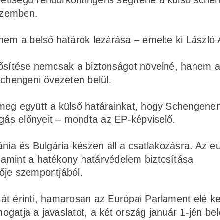
etiségű rendőrkontingens segítené a külső schen
 szemben.
nem a belső határok lezárása – emelte ki László 
erősítése nemcsak a biztonságot növelné, hanem 
schengeni övezeten belül.
meg együtt a külső határainkat, hogy Schengenen
ás előnyeit – mondta az EP-képviselő.
ánia és Bulgária készen áll a csatlakozásra. Az e
amint a hatékony határvédelem biztosítása
ője szempontjából.
át érinti, hamarosan az Európai Parlament elé ke
gatja a javaslatot, a két ország január 1-jén be