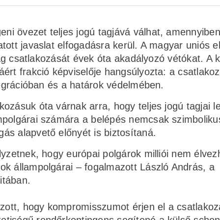
i övezet teljes jogú tagjává válhat, amennyiben
tott javaslat elfogadásra kerül. A magyar uniós 
szág csatlakozását évek óta akadályozó vétókat. A 
ért frakció képviselője hangsúlyozta: a csatlako
ntegrációban és a határok védelmében.
ozásuk óta várnak arra, hogy teljes jogú tagjai 
ampolgárai számára a belépés nemcsak szimboliku
s alapvető előnyét is biztosítaná.
lyzetnek, hogy európai polgárok milliói nem élvez
ok állampolgárai – fogalmazott László András, a
itában.
ott, hogy kompromisszumot érjen el a csatlakoz