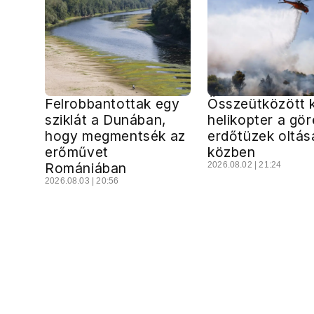
Felrobbantottak egy
Összeütközött 
sziklát a Dunában,
helikopter a gö
hogy megmentsék az
erdőtüzek oltás
erőművet
közben
Romániában
2026.08.02 | 21:24
2026.08.03 | 20:56