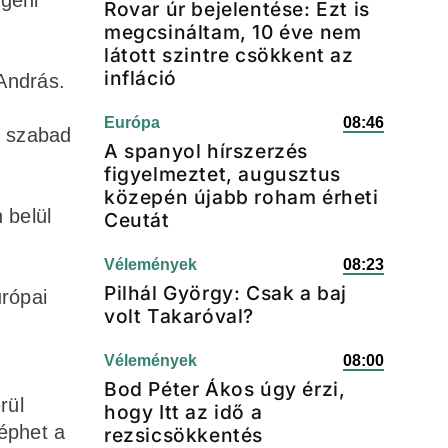
geni
Rovar úr bejelentése: Ezt is
megcsináltam, 10 éve nem
látott szintre csökkent az
infláció
András.
Európa
08:46
a szabad
A spanyol hírszerzés
figyelmeztet, augusztus
közepén újabb roham érheti
 belül
Ceutát
Vélemények
08:23
Pilhál György: Csak a baj
urópai
volt Takaróval?
Vélemények
08:00
Bod Péter Ákos úgy érzi,
rül
hogy Itt az idő a
léphet a
rezsicsökkentés