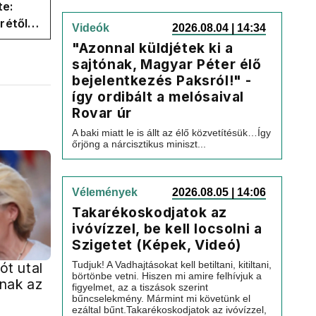
te:
rétől
Videók
2026.08.04 | 14:34
er
"Azonnal küldjétek ki a
sajtónak, Magyar Péter élő
bejelentkezés Paksról!" -
így ordibált a melósaival
Rovar úr
A baki miatt le is állt az élő közvetítésük…Így
őrjöng a nárcisztikus miniszt...
Vélemények
2026.08.05 | 14:06
Takarékoskodjatok az
ivóvízzel, be kell locsolni a
Szigetet (Képek, Videó)
Tudjuk! A Vadhajtásokat kell betiltani, kitiltani,
rót utal
börtönbe vetni. Hiszen mi amire felhívjuk a
nak az
figyelmet, az a tiszások szerint
bűncselekmény. Mármint mi követünk el
ezáltal bűnt.Takarékoskodjatok az ivóvízzel,