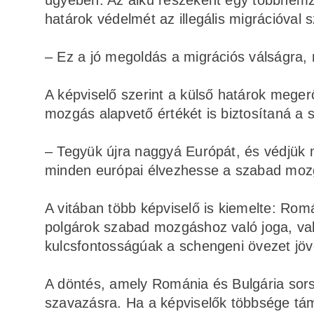
ügyében. Az alku részeként egy többnemz
határok védelmét az illegális migrációval
– Ez a jó megoldás a migrációs válságra, 
A képviselő szerint a külső határok meg
mozgás alapvető értékét is biztosítaná a 
– Tegyük újra naggyá Európát, és védjük 
minden európai élvezhesse a szabad mozg
A vitában több képviselő is kiemelte: Rom
polgárok szabad mozgáshoz való joga, val
kulcsfontosságúak a schengeni övezet jöv
A döntés, amely Románia és Bulgária sors
szavazásra. Ha a képviselők többsége támo