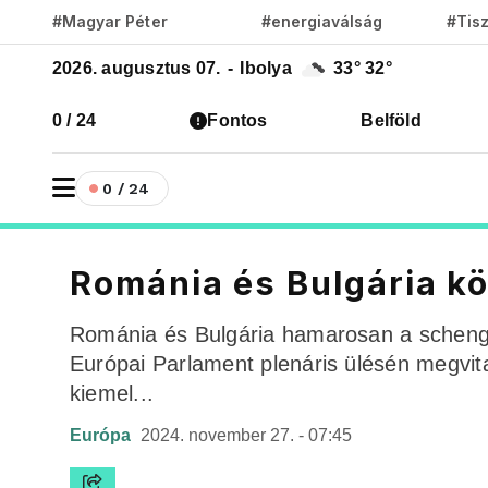
#Magyar Péter
#energiaválság
#Tis
2026. augusztus 07.
-
Ibolya
33°
32°
0 / 24
Fontos
Belföld
0 / 24
Románia és Bulgária k
Románia és Bulgária hamarosan a schengen
Európai Parlament plenáris ülésén megvita
kiemel...
Európa
2024. november 27. - 07:45