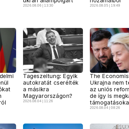
ukrán állampolgárt
hozamaiból
2026.08.06 | 13:30
2026.08.05 | 19:49
édelmi
Tageszeitung: Egyik
The Economis
enül
autokratát cserélték
Ukrajna nem te
ókat
a másikra
az uniós refo
n
Magyarországon?
de így is megk
ról
2026.08.04 | 11:26
támogatásoka
2026.08.04 | 08:26