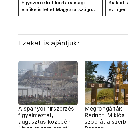
energia
Egyszerre két köztársasági
Kiakadt 
elnöke is lehet Magyarországnak
ezt ígér
jövő hétre
ezt ígér
kampán
Ezeket is ajánljuk:
A spanyol hírszerzés
Megrongálták
figyelmeztet,
Radnóti Miklós
augusztus közepén
szobrát a szerbi