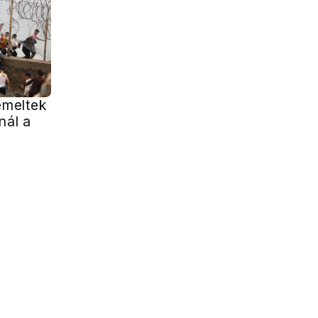
emeltek
nál a