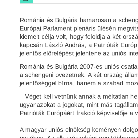
Románia és Bulgária hamarosan a schengen
Európai Parlament plenáris ülésén megvita
kiemelt célja volt, hogy feloldja a két or
kapcsán László András, a Patrióták Európá
jelentős előrelépést jelentene az uniós i
Románia és Bulgária 2007-es uniós csatlak
a schengeni övezetnek. A két ország áll
jelentőséggel bírna, hanem a szabad mozgá
– Véget kell vetnünk annak a méltatlan he
ugyanazokat a jogokat, mint más tagállam
Patrióták Európáért frakció képviselője a v
A magyar uniós elnökség keményen dolgoz