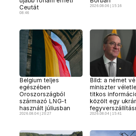
újabb roham érheti
Borban
Ceutát
2026.08.06 | 15:16
08:46
Belgium teljes
Bild: a német v
egészében
miniszter véletl
Oroszországból
titkos informáci
származó LNG-t
közölt egy ukrá
használt júliusban
fegyverszállítás
2026.08.04 | 20:27
2026.08.04 | 15:41