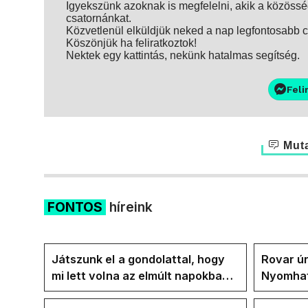
Igyekszünk azoknak is megfelelni, akik a közösség
csatornánkat.
Közvetlenül elküldjük neked a nap legfontosabb ci
Köszönjük ha feliratkoztok!
Nektek egy kattintás, nekünk hatalmas segítség.
Feli
Muta
FONTOS
híreink
Játszunk el a gondolattal, hogy
Rovar úr
mi lett volna az elmúlt napokban
Nyomhatj
rezsicsökkentés nélkül
hűtőket 