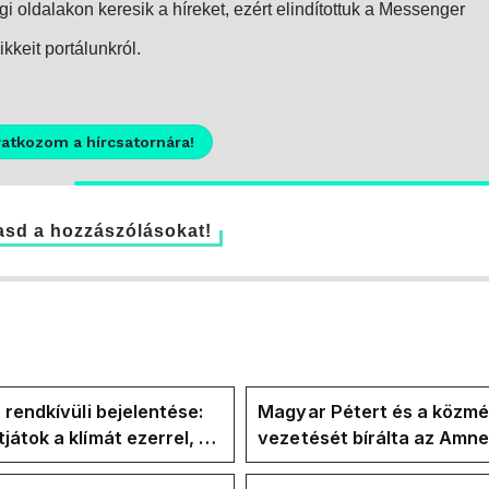
i oldalakon keresik a híreket, ezért elindítottuk a Messenger
kkeit portálunkról.
ratkozom a hírcsatornára!
sd a hozzászólásokat!
 rendkívüli bejelentése:
Magyar Pétert és a közmé
átok a klímát ezerrel, a
vezetését bírálta az Amn
letekerhetitek, vége az
International a Klubrádió