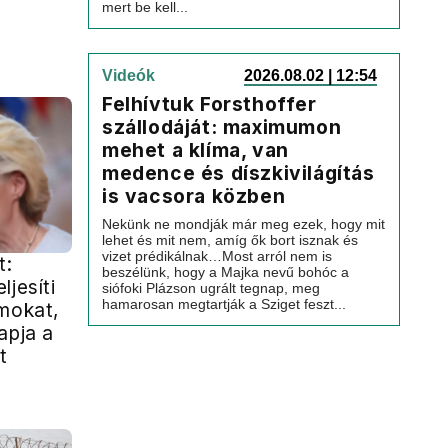
mert be kell...
Videók
2026.08.02 | 12:54
Felhívtuk Forsthoffer
szállodáját: maximumon
mehet a klíma, van
medence és díszkivilágítás
is vacsora közben
Nekünk ne mondják már meg ezek, hogy mit
lehet és mit nem, amíg ők bort isznak és
vizet prédikálnak…Most arról nem is
t:
beszélünk, hogy a Majka nevű bohóc a
ljesíti
siófoki Plázson ugrált tegnap, meg
hamarosan megtartják a Sziget feszt...
rmokat,
apja a
t