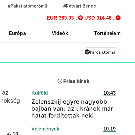
#Paksi atomerőmű
#Rétvári Bence
EUR 363.03 :
USD 314.48 :
Európa
Videók
Történelem
hírcsatorna
Friss hírek
 az
Külföld
10:43
elnökség
Zelenszkij egyre nagyobb
bajban van: az ukránok már
hátat fordítottak neki
Vélemények
10:19
19