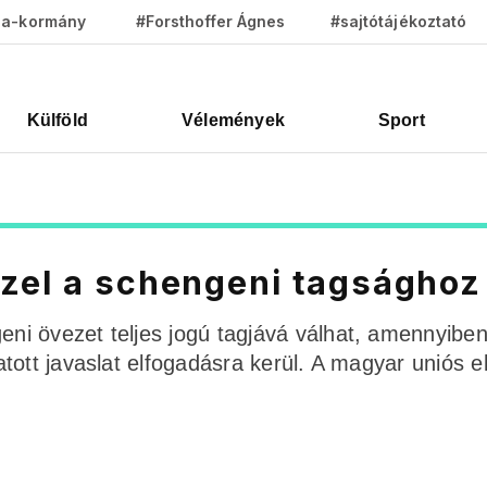
za-kormány
#Forsthoffer Ágnes
#sajtótájékoztató
Külföld
Vélemények
Sport
özel a schengeni tagsághoz
i övezet teljes jogú tagjává válhat, amennyiben
tott javaslat elfogadásra kerül. A magyar uniós 