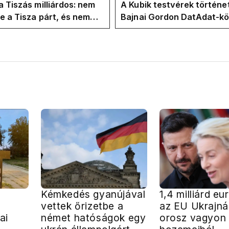
válságnak
a Tiszás milliárdos: nem
A Kubik testvérek történe
te a Tisza párt, és nem
Bajnai Gordon DatAdat-kö
te Magyar Péter a
az ECDA-n át Magyar Pét
yban
közvetlen stábjáig
Kémkedés gyanújával
1,4 milliárd eu
vettek őrizetbe a
az EU Ukrajná
ai
német hatóságok egy
orosz vagyon