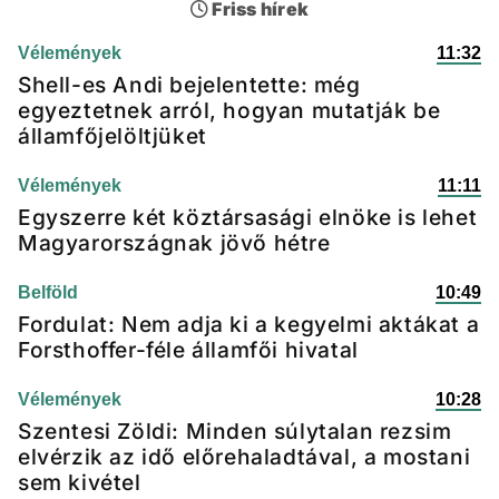
Friss hírek
Vélemények
11:32
Shell-es Andi bejelentette: még
egyeztetnek arról, hogyan mutatják be
államfőjelöltjüket
Vélemények
11:11
Egyszerre két köztársasági elnöke is lehet
Magyarországnak jövő hétre
Belföld
10:49
Fordulat: Nem adja ki a kegyelmi aktákat a
Forsthoffer-féle államfői hivatal
Vélemények
10:28
Szentesi Zöldi: Minden súlytalan rezsim
elvérzik az idő előrehaladtával, a mostani
sem kivétel