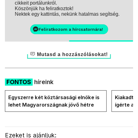
cikkeit portálunkról.
Köszönjük ha feliratkoztok!
Nektek egy kattintás, nekünk hatalmas segítség.
Feliratkozom a hírcsatornára!
Mutasd a hozzászólásokat!
FONTOS
híreink
Egyszerre két köztársasági elnöke is
Kiakadt a
lehet Magyarországnak jövő hétre
ígérte a 
Magyar P
Ezeket is ajánljuk: