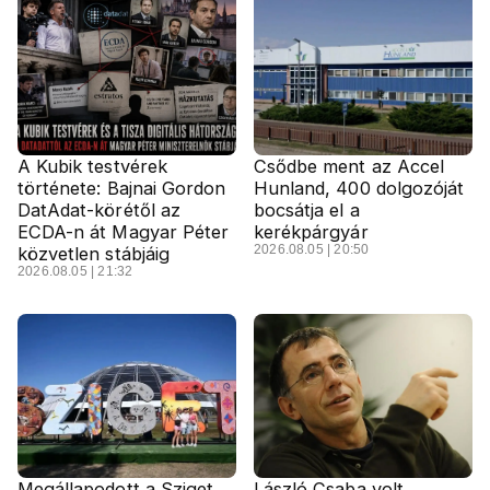
A Kubik testvérek
Csődbe ment az Accel
története: Bajnai Gordon
Hunland, 400 dolgozóját
DatAdat-körétől az
bocsátja el a
ECDA-n át Magyar Péter
kerékpárgyár
2026.08.05 | 20:50
közvetlen stábjáig
2026.08.05 | 21:32
Megállapodott a Sziget
László Csaba volt