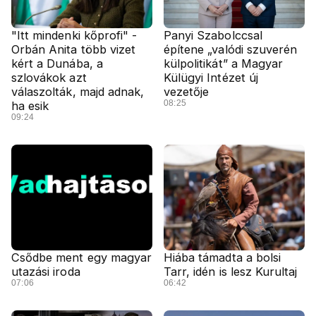
"Itt mindenki kőprofi" -
Panyi Szabolccsal
Orbán Anita több vizet
építene „valódi szuverén
kért a Dunába, a
külpolitikát” a Magyar
szlovákok azt
Külügyi Intézet új
válaszolták, majd adnak,
vezetője
08:25
ha esik
09:24
Csődbe ment egy magyar
Hiába támadta a bolsi
utazási iroda
Tarr, idén is lesz Kurultaj
07:06
06:42