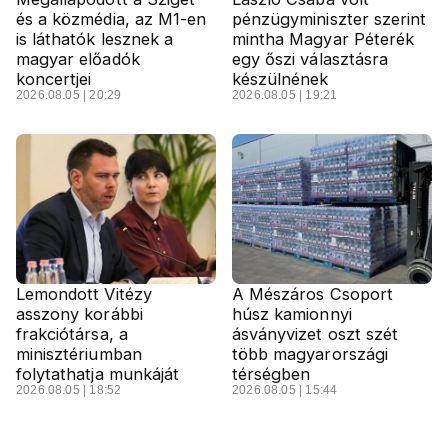
és a közmédia, az M1-en
pénzügyminiszter szerint
is láthatók lesznek a
mintha Magyar Péterék
magyar előadók
egy őszi választásra
koncertjei
készülnének
2026.08.05 | 20:29
2026.08.05 | 19:21
Lemondott Vitézy
A Mészáros Csoport
asszony korábbi
húsz kamionnyi
frakciótársa, a
ásványvizet oszt szét
minisztériumban
több magyarországi
folytathatja munkáját
térségben
2026.08.05 | 18:52
2026.08.05 | 15:44