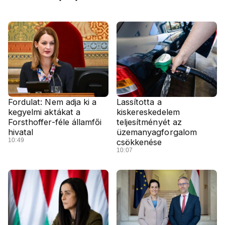
Fordulat: Nem adja ki a
Lassította a
kegyelmi aktákat a
kiskereskedelem
Forsthoffer-féle államfői
teljesítményét az
hivatal
üzemanyagforgalom
10:49
csökkenése
10:07