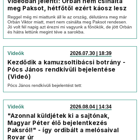
videóban jelenti: Orbán nem csinálta
meg Paksot, hétfőtől ezért káosz lesz
Reggel még mi miattunk áll le az ország, délutánra meg már
Orbán Viktor miatt, mert nem csinálta meg Paksot rendesen.
Jó volt fél napig azt érezni mi vagyunk a főnökök, de jött Orbán
és hátra lettünk megint téve a sarokba.
Videók
2026.07.30 | 18:39
Kezdődik a kamuzsoltibácsi botrány -
Pócs János rendkívüli bejelentése
(Videó)
Pócs János rendkívüli bejelentést tett:
Videók
2026.08.04 | 14:34
"Azonnal küldjétek ki a sajtónak,
Magyar Péter élő bejelentkezés
Paksról!" - így ordibált a melósaival
Rovar úr