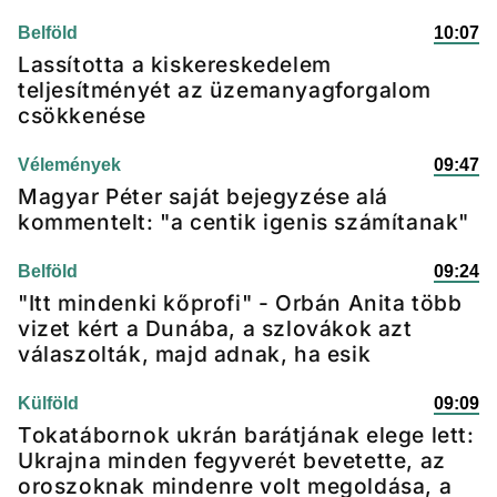
Belföld
10:07
Lassította a kiskereskedelem
teljesítményét az üzemanyagforgalom
csökkenése
Vélemények
09:47
Magyar Péter saját bejegyzése alá
kommentelt: "a centik igenis számítanak"
Belföld
09:24
"Itt mindenki kőprofi" - Orbán Anita több
vizet kért a Dunába, a szlovákok azt
válaszolták, majd adnak, ha esik
Külföld
09:09
Tokatábornok ukrán barátjának elege lett:
Ukrajna minden fegyverét bevetette, az
oroszoknak mindenre volt megoldása, a