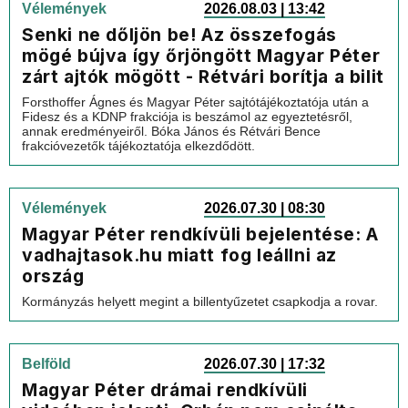
Vélemények
2026.08.03 | 13:42
Senki ne dőljön be! Az összefogás
mögé bújva így őrjöngött Magyar Péter
zárt ajtók mögött - Rétvári borítja a bilit
Forsthoffer Ágnes és Magyar Péter sajtótájékoztatója után a
Fidesz és a KDNP frakciója is beszámol az egyeztetésről,
annak eredményeiről. Bóka János és Rétvári Bence
frakcióvezetők tájékoztatója elkezdődött.
Vélemények
2026.07.30 | 08:30
Magyar Péter rendkívüli bejelentése: A
vadhajtasok.hu miatt fog leállni az
ország
Kormányzás helyett megint a billentyűzetet csapkodja a rovar.
Belföld
2026.07.30 | 17:32
Magyar Péter drámai rendkívüli