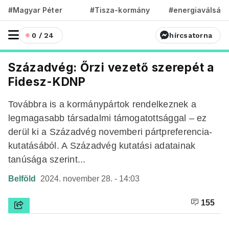
#Magyar Péter
#Tisza-kormány
#energiaválság
0 / 24
hírcsatorna
Századvég: Őrzi vezető szerepét a
Fidesz-KDNP
Továbbra is a kormánypártok rendelkeznek a
legmagasabb társadalmi támogatottsággal – ez
derül ki a Századvég novemberi pártpreferencia-
kutatásából. A Századvég kutatási adatainak
tanúsága szerint...
Belföld
2024. november 28. - 14:03
155