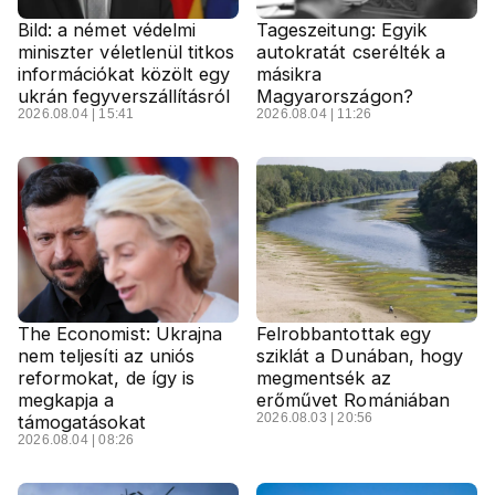
Bild: a német védelmi
Tageszeitung: Egyik
miniszter véletlenül titkos
autokratát cserélték a
információkat közölt egy
másikra
ukrán fegyverszállításról
Magyarországon?
2026.08.04 | 15:41
2026.08.04 | 11:26
The Economist: Ukrajna
Felrobbantottak egy
nem teljesíti az uniós
sziklát a Dunában, hogy
reformokat, de így is
megmentsék az
megkapja a
erőművet Romániában
2026.08.03 | 20:56
támogatásokat
2026.08.04 | 08:26