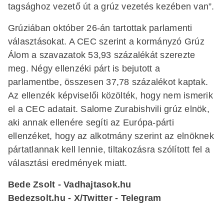
tagsághoz vezető út a grúz vezetés kezében van”.
Grúziában október 26-án tartottak parlamenti
választásokat. A CEC szerint a kormányzó Grúz
Álom a szavazatok 53,93 százalékát szerezte
meg. Négy ellenzéki párt is bejutott a
parlamentbe, összesen 37,78 százalékot kaptak.
Az ellenzék képviselői közölték, hogy nem ismerik
el a CEC adatait. Salome Zurabishvili grúz elnök,
aki annak ellenére segíti az Európa-párti
ellenzéket, hogy az alkotmány szerint az elnöknek
pártatlannak kell lennie, tiltakozásra szólított fel a
választási eredmények miatt.
Bede Zsolt - Vadhajtasok.hu
Bedezsolt.hu
-
X/Twitter
-
Telegram