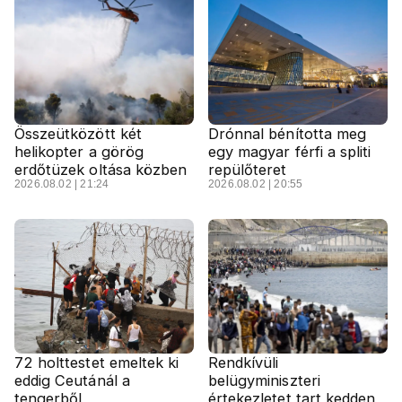
Összeütközött két
Drónnal bénította meg
helikopter a görög
egy magyar férfi a spliti
erdőtüzek oltása közben
repülőteret
2026.08.02 | 21:24
2026.08.02 | 20:55
72 holttestet emeltek ki
Rendkívüli
eddig Ceutánál a
belügyminiszteri
tengerből
értekezletet tart kedden