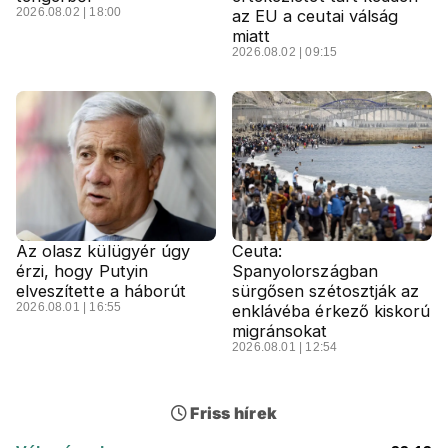
2026.08.02 | 18:00
az EU a ceutai válság
miatt
2026.08.02 | 09:15
Az olasz külügyér úgy
Ceuta:
érzi, hogy Putyin
Spanyolországban
elveszítette a háborút
sürgősen szétosztják az
2026.08.01 | 16:55
enklávéba érkező kiskorú
migránsokat
2026.08.01 | 12:54
Friss hírek