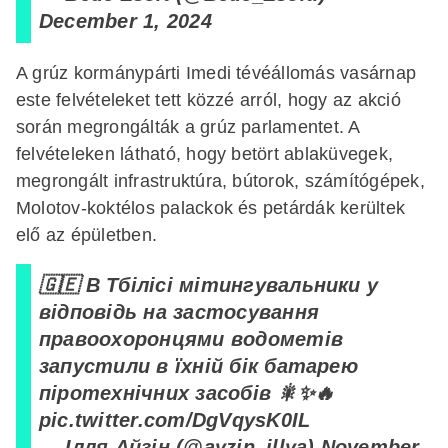
December 1, 2024
A grúz kormánypárti Imedi tévéállomás vasárnap
este felvételeket tett közzé arról, hogy az akció
során megrongálták a grúz parlamentet. A
felvételeken látható, hogy betört ablaküvegek,
megrongált infrastruktúra, bútorok, számítógépek,
Molotov-koktélos palackok és petárdák kerültek
elő az épületben.
🇬🇪 В Тбілісі мітингувальники у
відповідь на застосування
правоохоронцями водометів
запустили в їхній бік батарею
піротехнічних засобів 🎇✨🔥
pic.twitter.com/DgVqysK0IL
— Ілля Айзін (@ayzin_illya)
November