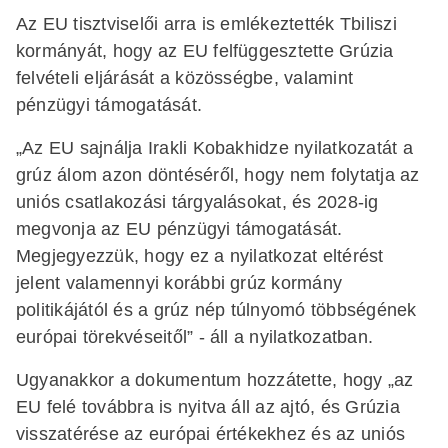
Az EU tisztviselői arra is emlékeztették Tbiliszi
kormányát, hogy az EU felfüggesztette Grúzia
felvételi eljárását a közösségbe, valamint
pénzügyi támogatását.
„Az EU sajnálja Irakli Kobakhidze nyilatkozatát a
grúz álom azon döntéséről, hogy nem folytatja az
uniós csatlakozási tárgyalásokat, és 2028-ig
megvonja az EU pénzügyi támogatását.
Megjegyezzük, hogy ez a nyilatkozat eltérést
jelent valamennyi korábbi grúz kormány
politikájától és a grúz nép túlnyomó többségének
európai törekvéseitől” - áll a nyilatkozatban.
Ugyanakkor a dokumentum hozzátette, hogy „az
EU felé továbbra is nyitva áll az ajtó, és Grúzia
visszatérése az európai értékekhez és az uniós