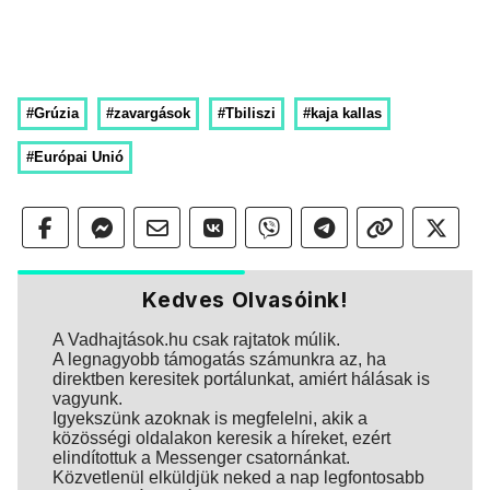
#Grúzia
#zavargások
#Tbiliszi
#kaja kallas
#Európai Unió
Kedves Olvasóink!
A Vadhajtások.hu csak rajtatok múlik.
A legnagyobb támogatás számunkra az, ha
direktben keresitek portálunkat, amiért hálásak is
vagyunk.
Igyekszünk azoknak is megfelelni, akik a
közösségi oldalakon keresik a híreket, ezért
elindítottuk a Messenger csatornánkat.
Közvetlenül elküldjük neked a nap legfontosabb