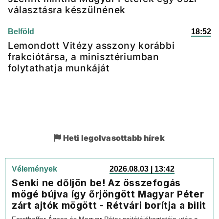
választásra készülnének
Belföld
18:52
Lemondott Vitézy asszony korábbi
frakciótársa, a minisztériumban
folytathatja munkáját
Heti legolvasottabb hírek
Vélemények
2026.08.03 | 13:42
Senki ne dőljön be! Az összefogás
mögé bújva így őrjöngött Magyar Péter
zárt ajtók mögött - Rétvári borítja a bilit