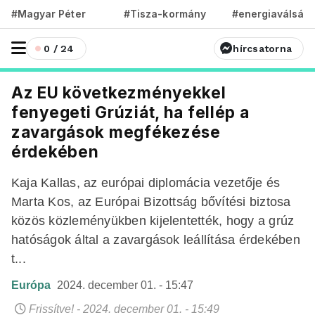
#Magyar Péter
#Tisza-kormány
#energiaválság
0 / 24
hírcsatorna
Az EU következményekkel
fenyegeti Grúziát, ha fellép a
zavargások megfékezése
érdekében
Kaja Kallas, az európai diplomácia vezetője és
Marta Kos, az Európai Bizottság bővítési biztosa
közös közleményükben kijelentették, hogy a grúz
hatóságok által a zavargások leállítása érdekében
t...
Európa
2024. december 01. - 15:47
Frissítve! - 2024. december 01. - 15:49