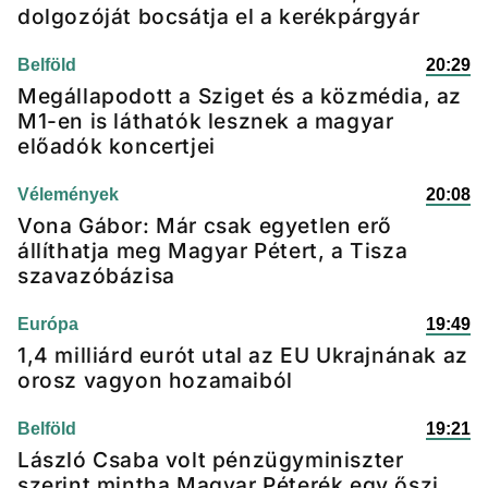
dolgozóját bocsátja el a kerékpárgyár
Belföld
20:29
Megállapodott a Sziget és a közmédia, az
M1-en is láthatók lesznek a magyar
előadók koncertjei
Vélemények
20:08
Vona Gábor: Már csak egyetlen erő
állíthatja meg Magyar Pétert, a Tisza
szavazóbázisa
Európa
19:49
1,4 milliárd eurót utal az EU Ukrajnának az
orosz vagyon hozamaiból
Belföld
19:21
László Csaba volt pénzügyminiszter
szerint mintha Magyar Péterék egy őszi