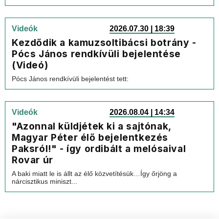
Videók
2026.07.30 | 18:39
Kezdődik a kamuzsoltibácsi botrány -
Pócs János rendkívüli bejelentése
(Videó)
Pócs János rendkívüli bejelentést tett:
Videók
2026.08.04 | 14:34
"Azonnal küldjétek ki a sajtónak,
Magyar Péter élő bejelentkezés
Paksról!" - így ordibált a melósaival
Rovar úr
A baki miatt le is állt az élő közvetítésük…Így őrjöng a
nárcisztikus miniszt...