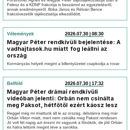
Forsthoffer Ágnes és Magyar Péter sajtótájékoztatója után a
Fidesz és a KDNP frakciója is beszámol az egyeztetésről,
annak eredményeiről. Bóka János és Rétvári Bence
frakcióvezetők tájékoztatója elkezdődött.
Vélemények
2026.07.30 | 08:30
Magyar Péter rendkívüli bejelentése: A
vadhajtasok.hu miatt fog leállni az
ország
Kormányzás helyett megint a billentyűzetet csapkodja a rovar.
Belföld
2026.07.30 | 17:32
Magyar Péter drámai rendkívüli
videóban jelenti: Orbán nem csinálta
meg Paksot, hétfőtől ezért káosz lesz
Reggel még mi miattunk áll le az ország, délutánra meg már
Orbán Viktor miatt, mert nem csinálta meg Paksot rendesen.
Jó volt fél napig azt érezni mi vagyunk a főnökök, de jött Orbán
és hátra lettünk megint téve a sarokba.