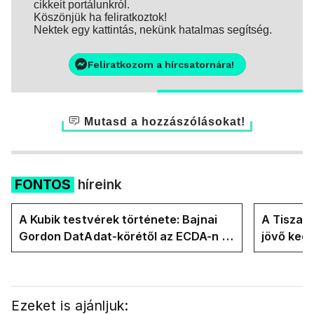
cikkeit portálunkról.
Köszönjük ha feliratkoztok!
Nektek egy kattintás, nekünk hatalmas segítség.
Feliratkozom a hírcsatornára!
Mutasd a hozzászólásokat!
FONTOS
híreink
A Kubik testvérek története: Bajnai
A Tisza-
Gordon DatAdat-körétől az ECDA-n át
jövő ked
Magyar Péter közvetlen stábjáig
köztársa
Ezeket is ajánljuk: