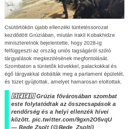
Csütörtökön újabb ellenzéki tüntetéssorozat
kezdődött Grúziában, miután Irakli Kobakhidze
miniszterelnök bejelentette, hogy 2028-ig
felfüggeszti az ország uniós tagságáról szóló
tárgyalások megkezdésének megfontolását.
Szombaton a tüntetők kövekkel, palackokkal és
égő tárgyakkal dobálták meg a parlament épületét,
és tüzet gyújtottak, amelyet hamarosan eloltottak.
🇬🇪🇪🇺 Grúzia fővárosában szombat
este folytatódtak az összecsapások a
rendőrség és a helyi ellenzék hívei
között.
pic.twitter.com/9gxn2O5vqU
— Bede Zsolt (@Bede_Zsolti)