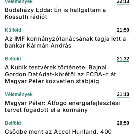
Vélemények
22:13
Budaházy Edda: Én is hallgattam a
Kossuth rádiót
Külföld
21:50
Az IMF kormányzótanácsának tagja lett a
bankár Kármán András
Belföld
21:32
A Kubik testvérek története: Bajnai
Gordon DatAdat-körétől az ECDA-n át
Magyar Péter közvetlen stábjáig
Vélemények
21:10
Magyar Péter: Átfogó energiafejlesztési
tervet fogadott el a kormány
Belföld
20:50
Csődbe ment az Accel Hunland, 400