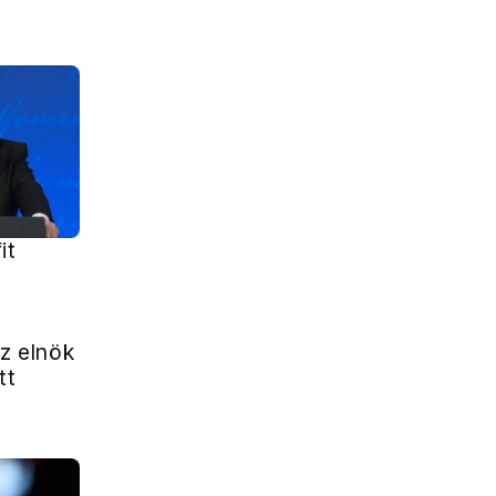
it
az elnök
tt