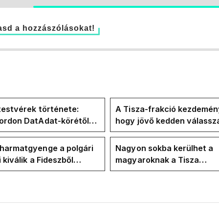
sd a hozzászólásokat!
testvérek története:
A Tisza-frakció kezdemén
Gordon DatAdat-körétől
hogy jövő kedden válassz
-n át Magyar Péter
az új köztársasági elnököt
n stábjáig
 harmatgyenge a polgári
Nagyon sokba kerülhet a
i kiválik a Fideszből
magyaroknak a Tisza
zhat 2030-ban
felkészületlensége