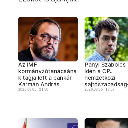
Az IMF
Panyi Szabolcs 
kormányzótanácsána
idén a CPJ
k tagja lett a bankár
nemzetközi
Kármán András
sajtószabadság-
2026.08.05 | 21:50
2026.08.05 | 17:57