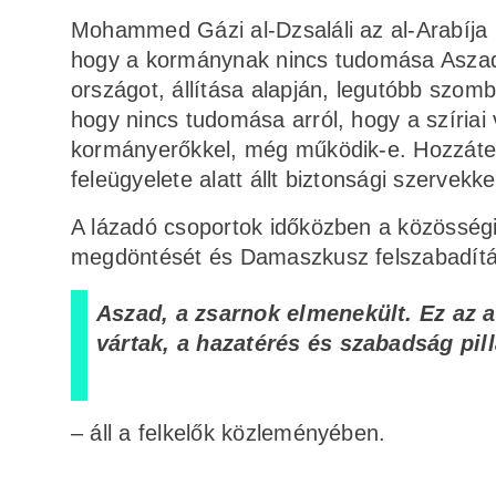
Mohammed Gázi al-Dzsaláli az al-Arabíja 
hogy a kormánynak nincs tudomása Aszad ho
országot, állítása alapján, legutóbb szomba
hogy nincs tudomása arról, hogy a szíriai
kormányerőkkel, még működik-e. Hozzátet
feleügyelete alatt állt biztonsági szervekke
A lázadó csoportok időközben a közösség
megdöntését és Damaszkusz felszabadítá
Aszad, a zsarnok elmenekült. Ez az a
vártak, a hazatérés és szabadság pi
– áll a felkelők közleményében.