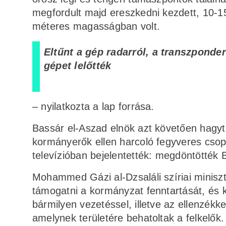
megfordult majd ereszkedni kezdett, 10-15
méteres magasságban volt.
Eltűnt a gép radarról, a transzponde
gépet lelőtték
– nyilatkozta a lap forrása.
Bassár el-Aszad elnök azt követően hagyta
kormányerők ellen harcoló fegyveres csopo
televízióban bejelentették: megdöntötték 
Mohammed Gázi al-Dzsaláli szíriai miniszt
támogatni a kormányzat fenntartását, és ké
bármilyen vezetéssel, illetve az ellenzékk
amelynek területére behatoltak a felkelők.