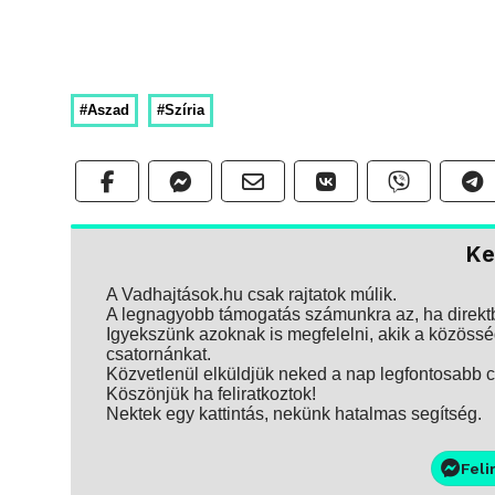
#Aszad
#Szíria
Ke
A Vadhajtások.hu csak rajtatok múlik.
A legnagyobb támogatás számunkra az, ha direktbe
Igyekszünk azoknak is megfelelni, akik a közösség
csatornánkat.
Közvetlenül elküldjük neked a nap legfontosabb ci
Köszönjük ha feliratkoztok!
Nektek egy kattintás, nekünk hatalmas segítség.
Feli