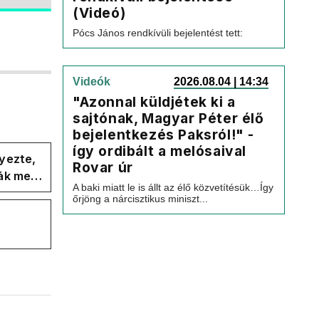
(Videó)
Pócs János rendkívüli bejelentést tett:
Videók
2026.08.04 | 14:34
"Azonnal küldjétek ki a
sajtónak, Magyar Péter élő
bejelentkezés Paksról!" -
így ordibált a melósaival
yezte,
Rovar úr
ák meg
A baki miatt le is állt az élő közvetítésük…Így
őrjöng a nárcisztikus miniszt...