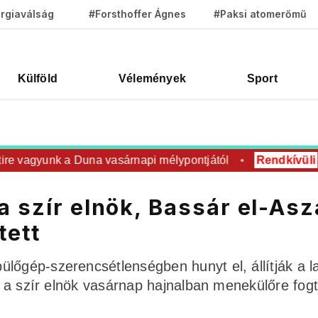
rgiaválság
#Forsthoffer Ágnes
#Paksi atomerőmű
Külföld
Vélemények
Sport
agyunk a Duna vasárnapi mélypontjától
Rendkívüli
A cs
a szír elnök, Bassár el-Asz
tett
lőgép-szerencsétlenségben hunyt el, állítják a 
gy a szír elnök vasárnap hajnalban menekülőre fog