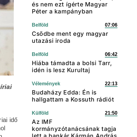
és nem ezt ígérte Magyar
Péter a kampányban
Belföld
07:06
Csődbe ment egy magyar
utazási iroda
Belföld
06:42
Hiába támadta a bolsi Tarr,
idén is lesz Kurultaj
Vélemények
22:13
riai
Budaházy Edda: Én is
hallgattam a Kossuth rádiót
Külföld
21:50
iai idő
Az IMF
ol
kormányzótanácsának tagja
lett a bankár Kármán András
n