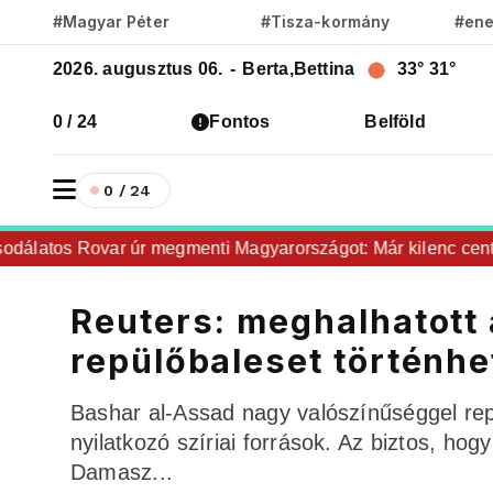
#Magyar Péter
#Tisza-kormány
#ene
2026. augusztus 06.
-
Berta,Bettina
33°
31°
0 / 24
Fontos
Belföld
0 / 24
atos Rovar úr megmenti Magyarországot: Már kilenc centire v
Reuters: meghalhatott 
repülőbaleset történhe
Bashar al-Assad nagy valószínűséggel repü
nyilatkozó szíriai források. Az biztos, ho
Damasz...