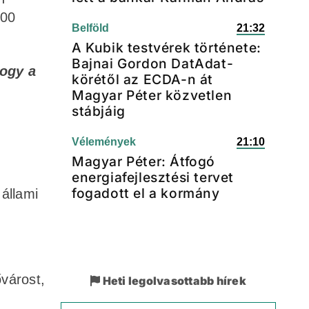
500
Belföld
21:32
A Kubik testvérek története:
Bajnai Gordon DatAdat-
hogy a
körétől az ECDA-n át
Magyar Péter közvetlen
stábjáig
Vélemények
21:10
Magyar Péter: Átfogó
energiafejlesztési tervet
fogadott el a kormány
állami
ővárost,
Heti legolvasottabb hírek