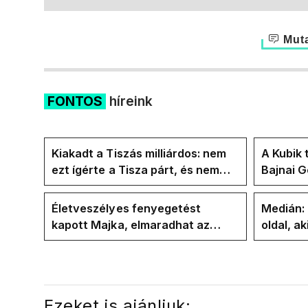
Muta
FONTOS
híreink
Kiakadt a Tiszás milliárdos: nem
A Kubik 
ezt ígérte a Tisza párt, és nem
Bajnai 
ezt ígérte Magyar Péter a
az ECDA
kampányban
közvetle
Életveszélyes fenyegetést
Medián:
kapott Majka, elmaradhat az
oldal, ak
erdélyi koncertje
elbúcsú
Ezeket is ajánljuk: