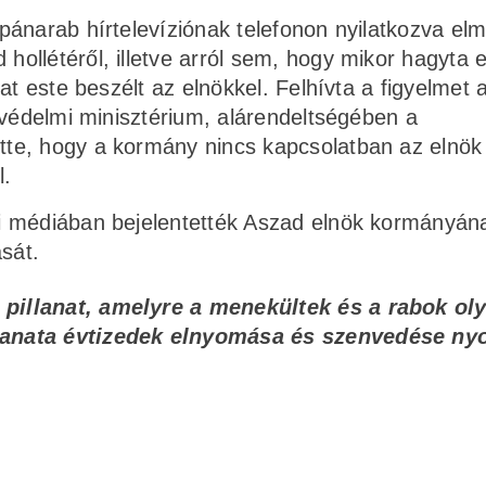
pánarab hírtelevíziónak telefonon nyilatkozva el
llétéről, illetve arról sem, hogy mikor hagyta e
t este beszélt az elnökkel. Felhívta a figyelmet a
 védelmi minisztérium, alárendeltségében a
te, hogy a kormány nincs kapcsolatban az elnök
l.
i médiában bejelentették Aszad elnök kormányán
sát.
 pillanat, amelyre a menekültek és a rabok ol
llanata évtizedek elnyomása és szenvedése n