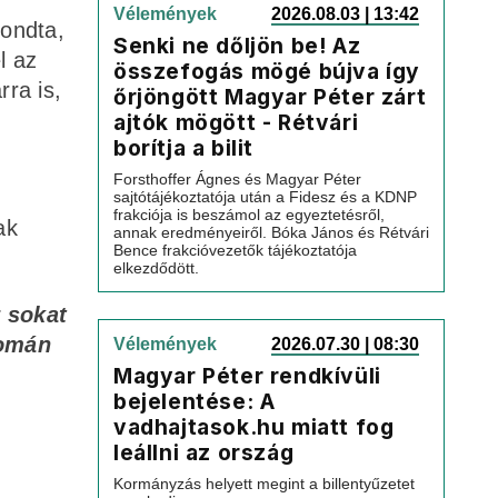
Vélemények
2026.08.03 | 13:42
mondta,
Senki ne dőljön be! Az
l az
összefogás mögé bújva így
rra is,
őrjöngött Magyar Péter zárt
ajtók mögött - Rétvári
borítja a bilit
Forsthoffer Ágnes és Magyar Péter
sajtótájékoztatója után a Fidesz és a KDNP
frakciója is beszámol az egyeztetésről,
ak
annak eredményeiről. Bóka János és Rétvári
Bence frakcióvezetők tájékoztatója
elkezdődött.
y sokat
yomán
Vélemények
2026.07.30 | 08:30
Magyar Péter rendkívüli
bejelentése: A
vadhajtasok.hu miatt fog
leállni az ország
Kormányzás helyett megint a billentyűzetet