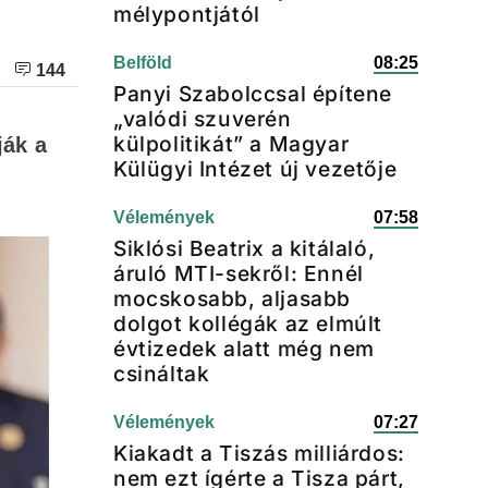
mélypontjától
Belföld
08:25
144
Panyi Szabolccsal építene
„valódi szuverén
külpolitikát” a Magyar
ják a
Külügyi Intézet új vezetője
Vélemények
07:58
Siklósi Beatrix a kitálaló,
áruló MTI-sekről: Ennél
mocskosabb, aljasabb
dolgot kollégák az elmúlt
évtizedek alatt még nem
csináltak
Vélemények
07:27
Kiakadt a Tiszás milliárdos:
nem ezt ígérte a Tisza párt,