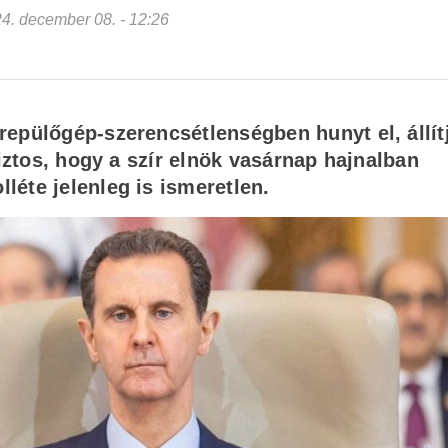
024. december 08. - 12:26
epülőgép-szerencsétlenségben hunyt el, állít
biztos, hogy a szír elnök vasárnap hajnalban
éte jelenleg is ismeretlen.