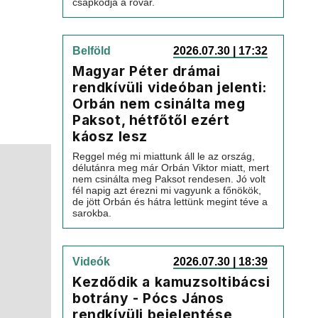
csapkodja a rovar.
Belföld
2026.07.30 | 17:32
Magyar Péter drámai
rendkívüli videóban jelenti:
Orbán nem csinálta meg
Paksot, hétfőtől ezért
káosz lesz
Reggel még mi miattunk áll le az ország,
délutánra meg már Orbán Viktor miatt, mert
nem csinálta meg Paksot rendesen. Jó volt
fél napig azt érezni mi vagyunk a főnökök,
de jött Orbán és hátra lettünk megint téve a
sarokba.
Videók
2026.07.30 | 18:39
Kezdődik a kamuzsoltibácsi
botrány - Pócs János
rendkívüli bejelentése