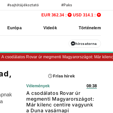
#sajtótájékoztató
#Paks
EUR 362.34 :
USD 314.1 :
Európa
Videók
Történelem
hírcsatorna
odálatos Rovar úr megmenti Magyarországot: Már kilenc cent
ad,
Friss hírek
Vélemények
08:38
A csodálatos Rovar úr
lapnak
megmenti Magyarországot:
ta
Már kilenc centire vagyunk
a Duna vasárnapi