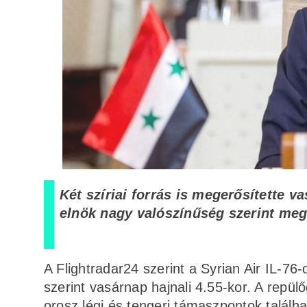
Két szíriai forrás is megerősítette v
elnök nagy valószínűség szerint meg
A Flightradar24 szerint a Syrian Air IL-76-
szerint vasárnap hajnali 4.55-kor. A repülő
orosz légi és tengeri támaszpontok találh