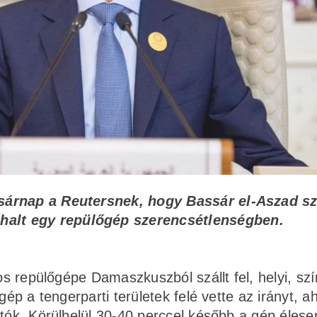
asárnap a Reutersnek, hogy Bassár el-Aszad szí
halt egy repülőgép szerencsétlenségben.
os repülőgépe Damaszkuszból szállt fel, helyi, szír
gép a tengerparti területek felé vette az irányt, ah
atók. Körülbelül 30-40 perccel később a gép élese