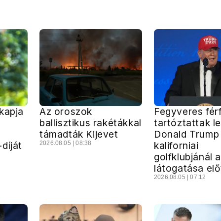
kapja
Az oroszok
Fegyveres férf
ballisztikus rakétákkal
tartóztattak le
támadták Kijevet
Donald Trump
díját
2026.08.05 | 08:38
kaliforniai
golfklubjánál 
látogatása elő
2026.08.05 | 07:12