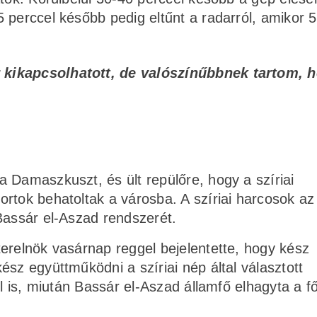
 perccel később pedig eltűnt a radarról, amikor 
r kikapcsolhatott, de valószínűbbnek tartom, 
 Damaszkuszt, és ült repülőre, hogy a szíriai
rtok behatoltak a városba. A szíriai harcosok az 
Bassár el-Aszad rendszerét.
erelnök vasárnap reggel bejelentette, hogy kész
sz együttműködni a szíriai nép által választott
el is, miután Bassár el-Aszad államfő elhagyta a f