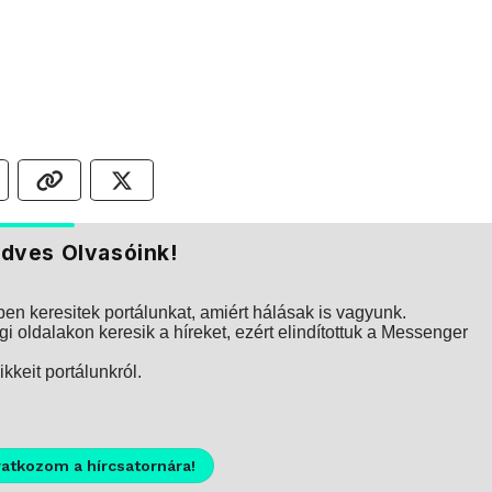
dves Olvasóink!
n keresitek portálunkat, amiért hálásak is vagyunk.
i oldalakon keresik a híreket, ezért elindítottuk a Messenger
kkeit portálunkról.
ratkozom a hírcsatornára!