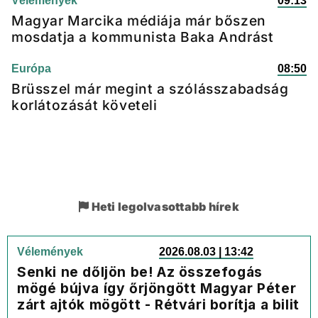
Vélemények
09:13
Magyar Marcika médiája már bőszen
mosdatja a kommunista Baka Andrást
Európa
08:50
Brüsszel már megint a szólásszabadság
korlátozását követeli
Heti legolvasottabb hírek
Vélemények
2026.08.03 | 13:42
Senki ne dőljön be! Az összefogás
mögé bújva így őrjöngött Magyar Péter
zárt ajtók mögött - Rétvári borítja a bilit