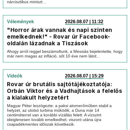
nárcisztikus miniszt...
Vélemények
2026.08.07 | 11:32
"Horror árak vannak és napi szinten
emelkednek!" - Rovar úr Facebook-
oldalán lázadnak a Tiszások
Ahogy arról reggel beszámoltunk, a Messiás bejelentette, hogy
már nem magas az infláció, sőt 10 éve nem látot...
Videók
2026.08.07 | 15:29
Rovar úr brutális sajtótájékoztatója:
Orbán Viktor és a Vadhajtások a felelős
a kialakult helyzetért
Magyar Péter leszögezte: a paksi atomerőműben stabil a
helyzet, az utolsó turbina működik, a Duna már 14
centiméterrel van a korábbi vízállás felett. A vízszint
ideiglenesen tovább emelkedhet, viszont utána újra
csapadékmentes időszak következik.