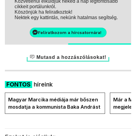
Közvetlenül elküldjük neked a nap legfontosabb
cikkeit portálunkról.
Köszönjük ha feliratkoztok!
Nektek egy kattintás, nekünk hatalmas segítség.
Feliratkozom a hírcsatornára!
Mutasd a hozzászólásokat!
FONTOS
híreink
Magyar Marcika médiája már bőszen
Már a Ma
mosdatja a kommunista Baka Andrást
megjelent
országot