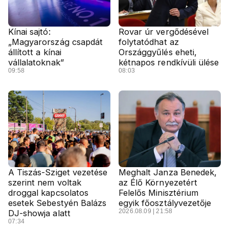
Kínai sajtó:
Rovar úr vergődésével
„Magyarország csapdát
folytatódhat az
állított a kínai
Országgyűlés eheti,
vállalatoknak”
kétnapos rendkívüli ülése
09:58
08:03
A Tiszás-Sziget vezetése
Meghalt Janza Benedek,
szerint nem voltak
az Élő Környezetért
droggal kapcsolatos
Felelős Minisztérium
esetek Sebestyén Balázs
egyik főosztályvezetője
2026.08.09 | 21:58
DJ-showja alatt
07:34