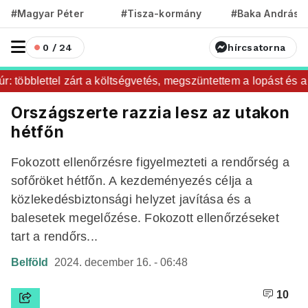
#Magyar Péter
#Tisza-kormány
#Baka András
0 / 24
hírcsatorna
 többlettel zárt a költségvetés, megszüntettem a lopást és a p
Országszerte razzia lesz az utakon
hétfőn
Fokozott ellenőrzésre figyelmezteti a rendőrség a
sofőröket hétfőn. A kezdeményezés célja a
közlekedésbiztonsági helyzet javítása és a
balesetek megelőzése. Fokozott ellenőrzéseket
tart a rendőrs...
Belföld
2024. december 16. - 06:48
10