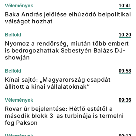
Vélemények
10:41
Baka András jelölése elhúzódó belpolitikai
válságot hozhat
Belföld
10:20
Nyomoz a rendőrség, miután több embert
is bedrogozhattak Sebestyén Balázs DJ-
showján
Belföld
09:58
Kínai sajtó: „Magyarország csapdát
állított a kínai vállalatoknak”
Vélemények
09:36
Rovar úr bejelentése: Hétfő estétől a
második blokk 3-as turbinája is termelni
fog Pakson