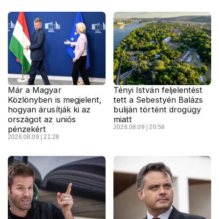
Már a Magyar
Tényi István feljelentést
Közlönyben is megjelent,
tett a Sebestyén Balázs
hogyan árusítják ki az
buliján történt drogügy
országot az uniós
miatt
2026.08.09 | 20:58
pénzekért
2026.08.09 | 21:28