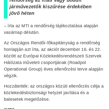
rendőrség az ittas vagy bódult
járművezetők kiszűrése érdekében
jövő héten
– írta az MTI a rendőrség tájékoztatása alapján
vasárnap délután.
Az Országos Rendőr-főkapitányság a rendőrség
honlapján azt írta, az akciót december 16. és 22.
között az Európai Közlekedésrendészeti Szervek
Hálózata műveleti csoportjának (Roadpol
Operational Group) éves ellenőrzési terve alapján
végzik.
Hozzátették: az országos közúti ellenőrzés célja a
közlekedésbiztonsági helyzet javítása és a
balesetek megelőzése.