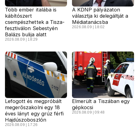
Több ember italába is
A KDNP pályázaton
kábítószert
választja ki delegáltját a
csempészhettek a Tisza-
Médiatanácsba
2026.08.09 | 18:02
fesztiválon Sebestyén
Balázs bulija alatt
2026.08.09 | 18:29
Lefogott és megpróbált
Elmerült a Tiszában egy
megerőszakolni egy 18
gépkocsi
2026.08.09 | 09:48
éves lányt egy grúz férfi
Hajdúszoboszlón
2026.08.09 | 17:26