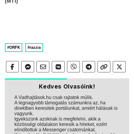
(MTI)
#ORFK
#razzia
Kedves Olvasóink!
A Vadhajtások.hu csak rajtatok múlik.
A legnagyobb támogatás számunkra az, ha
direktben keresitek portálunkat, amiért hálásak is
vagyunk.
Igyekszünk azoknak is megfelelni, akik a
közösségi oldalakon keresik a híreket, ezért
elindítottuk a Messenger csatornánkat.