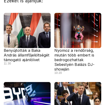
Ezeket is ajánljuk:
Benyújtották a Baka
Nyomoz a rendőrség,
András államfőjelöltségét
miután több embert is
támogató ajánlóívet
bedrogozhattak
11:30
Sebestyén Balázs DJ-
showján
10:20