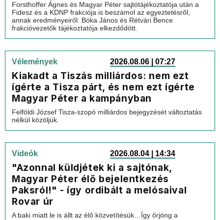
Forsthoffer Ágnes és Magyar Péter sajtótájékoztatója után a
Fidesz és a KDNP frakciója is beszámol az egyeztetésről,
annak eredményeiről. Bóka János és Rétvári Bence
frakcióvezetők tájékoztatója elkezdődött.
Vélemények
2026.08.06 | 07:27
Kiakadt a Tiszás milliárdos: nem ezt
ígérte a Tisza párt, és nem ezt ígérte
Magyar Péter a kampányban
Felföldi József Tisza-szopó milliárdos bejegyzését változtatás
nélkül közöljük.
Videók
2026.08.04 | 14:34
"Azonnal küldjétek ki a sajtónak,
Magyar Péter élő bejelentkezés
Paksról!" - így ordibált a melósaival
Rovar úr
A baki miatt le is állt az élő közvetítésük…Így őrjöng a