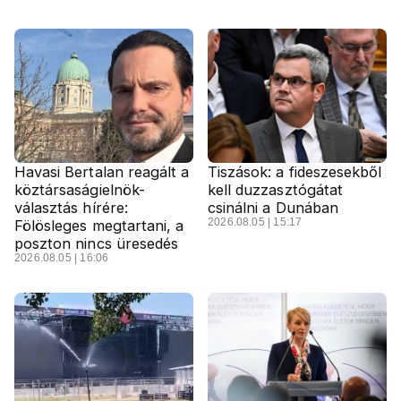
Havasi Bertalan reagált a
Tiszások: a fideszesekből
köztársaságielnök-
kell duzzasztógátat
választás hírére:
csinálni a Dunában
2026.08.05 | 15:17
Fölösleges megtartani, a
poszton nincs üresedés
2026.08.05 | 16:06