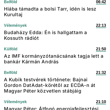
Belföld
06:42
Hiába támadta a bolsi Tarr, idén is lesz
Kurultaj
Vélemények
22:13
Budaházy Edda: Én is hallgattam a
Kossuth rádiót
Külföld
21:50
Az IMF kormányzótanácsának tagja lett a
bankár Kármán András
Belföld
21:32
A Kubik testvérek története: Bajnai
Gordon DatAdat-körétől az ECDA-n át
Magyar Péter közvetlen stábjáig
Vélemények
21:10
Magyar Péter: Átfogó energiafejlesztési