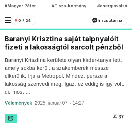
#Magyar Péter
#Tisza-kormány
#energiaválság
0 / 24
hírcsatorna
Baranyi Krisztina saját talpnyalóit
fizeti a lakosságtól sarcolt pénzből
Baranyi Krisztina kerülete olyan káder-tanya lett,
amely sokba kerül, a szakemberek messze
elkerülik, írja a Metropol. Mindezt persze a
lakosság szenvedi meg. Igaz, ez eddig is így volt,
de most ...
Vélemények
2025. január 07. - 14:27
37