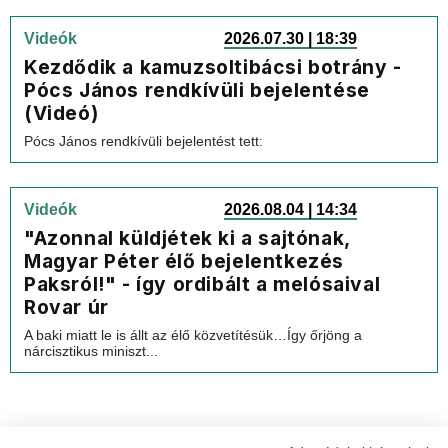
Videók
2026.07.30 | 18:39
Kezdődik a kamuzsoltibácsi botrány -
Pócs János rendkívüli bejelentése
(Videó)
Pócs János rendkívüli bejelentést tett:
Videók
2026.08.04 | 14:34
"Azonnal küldjétek ki a sajtónak,
Magyar Péter élő bejelentkezés
Paksról!" - így ordibált a melósaival
Rovar úr
A baki miatt le is állt az élő közvetítésük…Így őrjöng a
nárcisztikus miniszt...