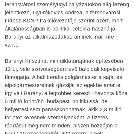
ferencvárosi személyügyi pályázatokon alig lézeng
jelentkező, Gyurákovics Andrea, a ferencvárosi
Fidesz-KDNP frakcióvezetője szerint azért, mert
általánosságban is politikai célokra használja
Baranyi az alkalmazottakat, aminek már híre
van…
Baranyi Krisztinát minidiktatúrájának építésében
12 új, vele szövetségben lévő baloldali képviselő
támogatja. A balliberális polgármester a saját és
alpolgármestereinek gázsiját az egekbe emelte.
Így vált Baranyi a legtöbbet kereső –havonta közel
5 millió forint/hó–budapesti politikussá, de
helyettesi sem panaszkodhatnak, akik 2,3 millió
forintot keresnek személyenként. A fizetés
ráadásul még nem minden, hiszen hozzájön a
havi 190 ezer forintról, 400 ezerre emelt