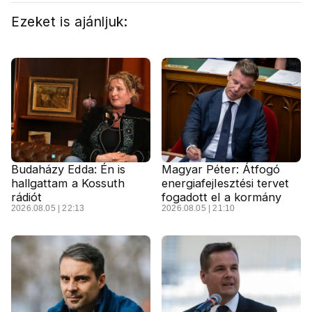
Ezeket is ajánljuk:
Budaházy Edda: Én is
Magyar Péter: Átfogó
hallgattam a Kossuth
energiafejlesztési tervet
rádiót
fogadott el a kormány
2026.08.05 | 22:13
2026.08.05 | 21:10