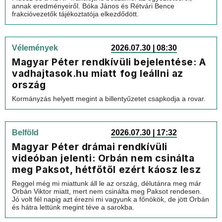
annak eredményeiről. Bóka János és Rétvári Bence
frakcióvezetők tájékoztatója elkezdődött.
Vélemények
2026.07.30 | 08:30
Magyar Péter rendkívüli bejelentése: A
vadhajtasok.hu miatt fog leállni az
ország
Kormányzás helyett megint a billentyűzetet csapkodja a rovar.
Belföld
2026.07.30 | 17:32
Magyar Péter drámai rendkívüli
videóban jelenti: Orbán nem csinálta
meg Paksot, hétfőtől ezért káosz lesz
Reggel még mi miattunk áll le az ország, délutánra meg már
Orbán Viktor miatt, mert nem csinálta meg Paksot rendesen.
Jó volt fél napig azt érezni mi vagyunk a főnökök, de jött Orbán
és hátra lettünk megint téve a sarokba.