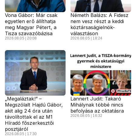
Vona Gábor: Már csak
Németh Balázs: A Fidesz
egyetlen erő állíthatja
nem vesz részt a keddi
meg Magyar Pétert, a
köztársaságielnök-
Tisza szavazóbázisa
választáson
2026.08.05 | 20:08
2026.08.05 | 18:24
„Megaláztak!” –
Lannert Judit: Takaró
Megszólalt Hajdú Gábor,
Mihálynak többé nincs
akit alig 24 óra után
befolyása az oktatásra
2026.08.05 | 16:32
távolítottak el az M1
Híradó főszerkesztői
posztjáról
2026.08.05 | 17:30