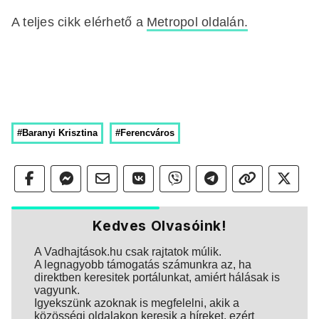
A teljes cikk elérhető a
Metropol oldalán.
#Baranyi Krisztina
#Ferencváros
Kedves Olvasóink!
A Vadhajtások.hu csak rajtatok múlik.
A legnagyobb támogatás számunkra az, ha
direktben keresitek portálunkat, amiért hálásak is
vagyunk.
Igyekszünk azoknak is megfelelni, akik a
közösségi oldalakon keresik a híreket, ezért