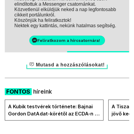
elindítottuk a Messenger csatornánkat.
Közvetlenül elküldjük neked a nap legfontosabb
cikkeit portálunkról.
Köszönjük ha feliratkoztok!
Nektek egy kattintás, nekünk hatalmas segítség.
Feliratkozom a hírcsatornára!
Mutasd a hozzászólásokat!
FONTOS
híreink
A Kubik testvérek története: Bajnai
A Tisza-
Gordon DatAdat-körétől az ECDA-n át
jövő ked
Magyar Péter közvetlen stábjáig
köztársa