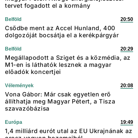
tervet fogadott el a kormány
Belföld
20:50
Csődbe ment az Accel Hunland, 400
dolgozóját bocsátja el a kerékpárgyár
Belföld
20:29
Megállapodott a Sziget és a közmédia, az
M1-en is láthatók lesznek a magyar
előadók koncertjei
Vélemények
20:08
Vona Gábor: Már csak egyetlen erő
állíthatja meg Magyar Pétert, a Tisza
szavazóbázisa
Európa
19:49
1,4 milliárd eurót utal az EU Ukrajnának az
orosz vagyon hozamaiból