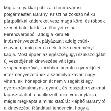
Míg a kutyákkal politizáló ferencvárosi
polgármester, Baranyi Krisztina zokszó nélkül
pártpolitikai kádereket vesz maga köré, és többek
szerint baloldali kifizetőhelyet csinált
Ferencvárosból, addig a kerületi
intézményvezetők pályázatait addig csűri-
csavarja, amíg nem a neki tetsző eredményt
kapja. Most éppen az egészségügyi szakszolgálat
új vezetőjének kinevezése vált igazi
szappanoperává, korábban annak a gyerekjóléti
intézményvezetőnek a személye kavart nagy
vihart, aki hónapokon át nem vizsgált ki egy
gyerekbántalmazási gyanút, és rosszabb szakmai
tapasztalattal rendelkezett, mint versenytársa,
mégis megkapta a minidiktatúrát kiépítő Baranyitól
a kinevezést. Ráadásul tendencia, hogy a