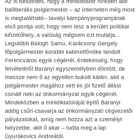
Az is beszédes, hogy a minidiktátor hírében álló
balliberális polgármester – az interneten még most
is megtalálható– tavalyi kampányprogramjának
első pontja volt, hogy nem lesz a kerület politikai
kifizetőhely, a valóság mégsem ezt mutatja…
Legutóbb Balogh Samu, Karácsony Gergely
főpolgármester korábbi kabinetfőnöke landolt
Ferencváros egyik cégénél, érdekesség, hogy
felvételéről Baranyi egyszemélyben döntött, de
messze nem ő az egyetlen bukott káder, akit a
polgármester magához vett és jól fizető állást
csinált neki az önkormányzat egyik cégénél.
Mindeközben a minidiktatúráját építő Baranyi
addig csűri-csavarja az önkormányzati cégvezetői
pályázatokat, amíg nem hozza azt a személyt
helyzetbe, akit ő akar – tudta meg a lap
Gyurákovics Andreától.