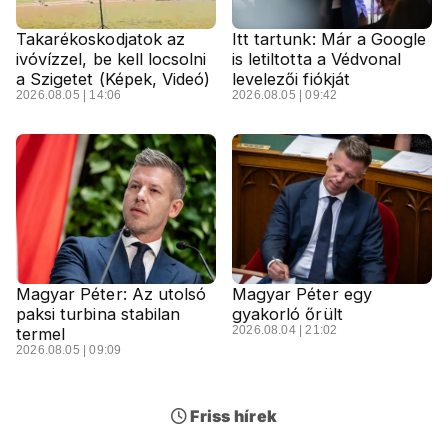
Takarékoskodjatok az
Itt tartunk: Már a Google
ivóvízzel, be kell locsolni
is letiltotta a Védvonal
a Szigetet (Képek, Videó)
levelezői fiókját
2026.08.05 | 14:06
2026.08.05 | 09:42
Magyar Péter: Az utolsó
Magyar Péter egy
paksi turbina stabilan
gyakorló őrült
2026.08.04 | 21:02
termel
2026.08.05 | 09:09
Friss hírek