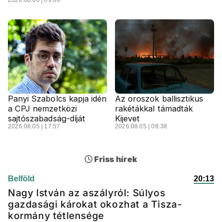
2026.08.06 | 09:09
Panyi Szabolcs kapja idén
Az oroszok ballisztikus
a CPJ nemzetközi
rakétákkal támadták
sajtószabadság-díját
Kijevet
2026.08.05 | 17:57
2026.08.05 | 08:38
Friss hírek
Belföld
20:13
Nagy István az aszályról: Súlyos
gazdasági károkat okozhat a Tisza-
kormány tétlensége