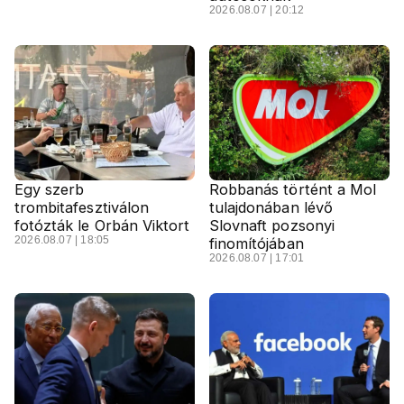
2026.08.07 | 20:12
Egy szerb
Robbanás történt a Mol
trombitafesztiválon
tulajdonában lévő
fotózták le Orbán Viktort
Slovnaft pozsonyi
2026.08.07 | 18:05
finomítójában
2026.08.07 | 17:01