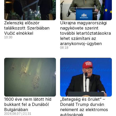
Zelenszkij először
Ukrajna magyarországi
találkozott Szerbiában
nagykövete szerint
Vučić elnökkel
további letartóztatásokra
10:30
lehet számítani az
aranykonvoj-ügyben
08:18
1600 éve nem látott híd
„Betegség és őrület” –
bukkant fel a Dunából
Donald Trump durván
Bulgáriában
nekiment az elektromos
2026.08.07 | 21:31
autósoknak