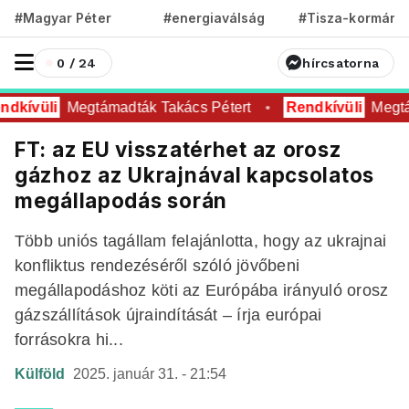
#Magyar Péter
#energiaválság
#Tisza-kormány
0 / 24
hírcsatorna
dkívüli
Megtámadták Takács Pétert
Rendkívüli
Megtám
FT: az EU visszatérhet az orosz
gázhoz az Ukrajnával kapcsolatos
megállapodás során
Több uniós tagállam felajánlotta, hogy az ukrajnai
konfliktus rendezéséről szóló jövőbeni
megállapodáshoz köti az Európába irányuló orosz
gázszállítások újraindítását – írja európai
forrásokra hi...
Külföld
2025. január 31. - 21:54