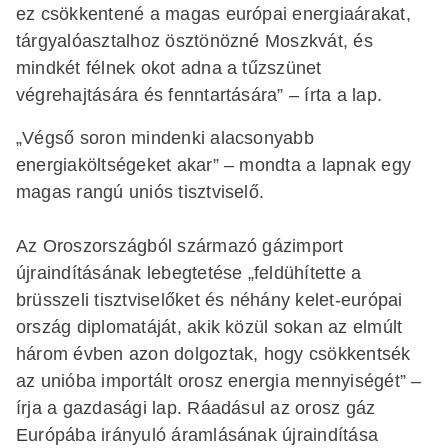
ez csökkentené a magas európai energiaárakat,
tárgyalóasztalhoz ösztönözné Moszkvát, és
mindkét félnek okot adna a tűzszünet
végrehajtására és fenntartására” – írta a lap.
„Végső soron mindenki alacsonyabb
energiaköltségeket akar” – mondta a lapnak egy
magas rangú uniós tisztviselő.
Az Oroszországból származó gázimport
újraindításának lebegtetése „feldühítette a
brüsszeli tisztviselőket és néhány kelet-európai
ország diplomatáját, akik közül sokan az elmúlt
három évben azon dolgoztak, hogy csökkentsék
az unióba importált orosz energia mennyiségét” –
írja a gazdasági lap. Ráadásul az orosz gáz
Európába irányuló áramlásának újraindítása