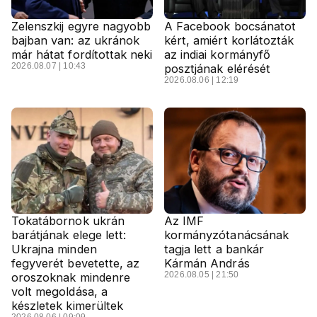
Zelenszkij egyre nagyobb
A Facebook bocsánatot
bajban van: az ukránok
kért, amiért korlátozták
már hátat fordítottak neki
az indiai kormányfő
2026.08.07 | 10:43
posztjának elérését
2026.08.06 | 12:19
Tokatábornok ukrán
Az IMF
barátjának elege lett:
kormányzótanácsának
Ukrajna minden
tagja lett a bankár
fegyverét bevetette, az
Kármán András
2026.08.05 | 21:50
oroszoknak mindenre
volt megoldása, a
készletek kimerültek