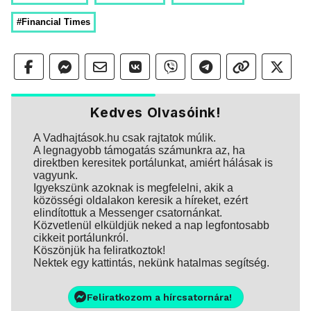
#Financial Times
Kedves Olvasóink!
A Vadhajtások.hu csak rajtatok múlik.
A legnagyobb támogatás számunkra az, ha
direktben keresitek portálunkat, amiért hálásak is
vagyunk.
Igyekszünk azoknak is megfelelni, akik a
közösségi oldalakon keresik a híreket, ezért
elindítottuk a Messenger csatornánkat.
Közvetlenül elküldjük neked a nap legfontosabb
cikkeit portálunkról.
Köszönjük ha feliratkoztok!
Nektek egy kattintás, nekünk hatalmas segítség.
Feliratkozom a hírcsatornára!