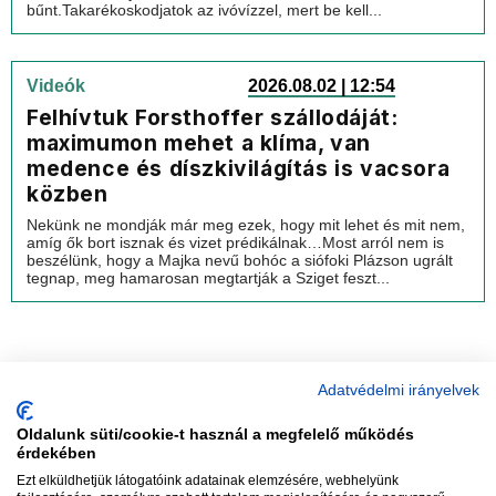
bűnt.Takarékoskodjatok az ivóvízzel, mert be kell...
Videók
2026.08.02 | 12:54
Felhívtuk Forsthoffer szállodáját:
maximumon mehet a klíma, van
medence és díszkivilágítás is vacsora
közben
Nekünk ne mondják már meg ezek, hogy mit lehet és mit nem,
amíg ők bort isznak és vizet prédikálnak…Most arról nem is
beszélünk, hogy a Majka nevű bohóc a siófoki Plázson ugrált
tegnap, meg hamarosan megtartják a Sziget feszt...
Adatvédelmi irányelvek
Oldalunk süti/cookie-t használ a megfelelő működés
vadhajtások
érdekében
Ezt elküldhetjük látogatóink adatainak elemzésére, webhelyünk