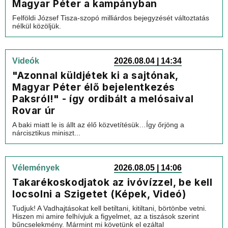
Magyar Péter a kampányban
Felföldi József Tisza-szopó milliárdos bejegyzését változtatás
nélkül közöljük.
Videók
2026.08.04 | 14:34
"Azonnal küldjétek ki a sajtónak,
Magyar Péter élő bejelentkezés
Paksról!" - így ordibált a melósaival
Rovar úr
A baki miatt le is állt az élő közvetítésük…Így őrjöng a
nárcisztikus miniszt...
Vélemények
2026.08.05 | 14:06
Takarékoskodjatok az ivóvízzel, be kell
locsolni a Szigetet (Képek, Videó)
Tudjuk! A Vadhajtásokat kell betiltani, kitiltani, börtönbe vetni.
Hiszen mi amire felhívjuk a figyelmet, az a tiszások szerint
bűncselekmény. Mármint mi követünk el ezáltal