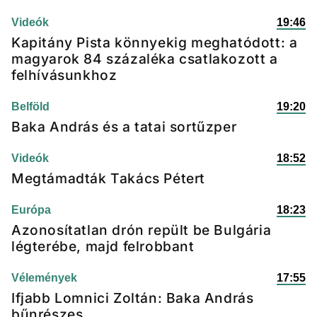
Videók
19:46
Kapitány Pista könnyekig meghatódott: a
magyarok 84 százaléka csatlakozott a
felhívásunkhoz
Belföld
19:20
Baka András és a tatai sortűzper
Videók
18:52
Megtámadták Takács Pétert
Európa
18:23
Azonosítatlan drón repült be Bulgária
légterébe, majd felrobbant
Vélemények
17:55
Ifjabb Lomnici Zoltán: Baka András
bűnrészes