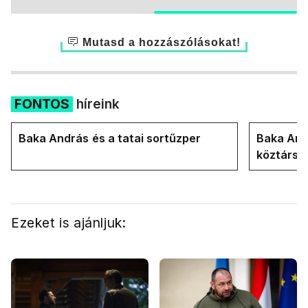
Mutasd a hozzászólásokat!
FONTOS
híreink
Baka András és a tatai sortűzper
Baka Andr
köztársa
Ezeket is ajánljuk: