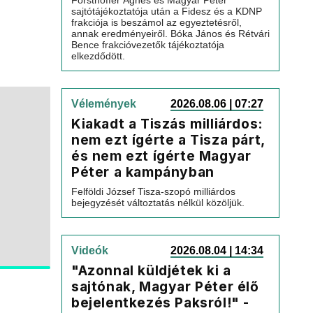
Forsthoffer Ágnes és Magyar Péter
sajtótájékoztatója után a Fidesz és a KDNP
frakciója is beszámol az egyeztetésről,
annak eredményeiről. Bóka János és Rétvári
Bence frakcióvezetők tájékoztatója
elkezdődött.
Vélemények
2026.08.06 | 07:27
Kiakadt a Tiszás milliárdos:
nem ezt ígérte a Tisza párt,
és nem ezt ígérte Magyar
Péter a kampányban
Felföldi József Tisza-szopó milliárdos
bejegyzését változtatás nélkül közöljük.
Videók
2026.08.04 | 14:34
"Azonnal küldjétek ki a
sajtónak, Magyar Péter élő
bejelentkezés Paksról!" -