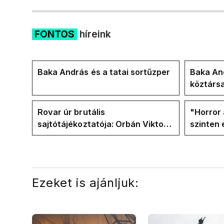
FONTOS
híreink
Baka András és a tatai sortűzper
Baka And
köztárs
Rovar úr brutális
"Horror 
sajtótájékoztatója: Orbán Viktor
szinten 
és a Vadhajtások a felelős a
Faceboo
kialakult helyzetért
Tiszáso
Ezeket is ajánljuk: