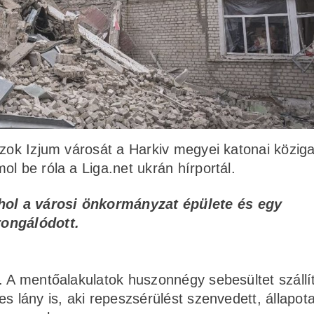
szok Izjum városát a Harkiv megyei katonai közig
l be róla a Liga.net ukrán hírportál.
ahol a városi önkormányzat épülete és egy
ongálódott.
. A mentőalakulatok huszonnégy sebesültet szállí
s lány is, aki repeszsérülést szenvedett, állapot