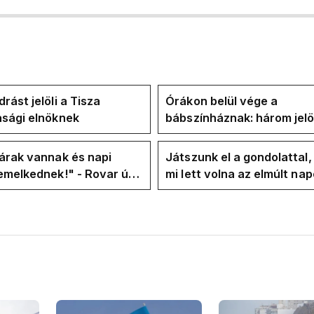
rást jelöli a Tisza
Órákon belül vége a
asági elnöknek
bábszínháznak: három jelö
"választ" ma államfőt a T
frakció
árak vannak és napi
Játszunk el a gondolattal
emelkednek!" - Rovar úr
mi lett volna az elmúlt na
k-oldalán lázadnak a
rezsicsökkentés nélkül
k