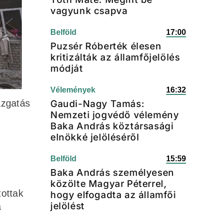
vagyunk csapva
Belföld
17:00
Puzsér Róberték élesen
kritizálták az államfőjelölés
módját
Vélemények
16:32
Gaudi-Nagy Tamás:
azgatás
Nemzeti jogvédő vélemény
Baka András köztársasági
elnökké jelöléséről
Belföld
15:59
Baka András személyesen
közölte Magyar Péterrel,
tottak
hogy elfogadta az államfői
jelölést
a