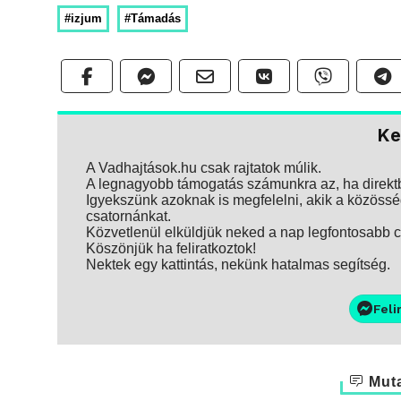
#izjum
#Támadás
Ke
A Vadhajtások.hu csak rajtatok múlik.
A legnagyobb támogatás számunkra az, ha direktbe
Igyekszünk azoknak is megfelelni, akik a közösség
csatornánkat.
Közvetlenül elküldjük neked a nap legfontosabb ci
Köszönjük ha feliratkoztok!
Nektek egy kattintás, nekünk hatalmas segítség.
Feli
Muta