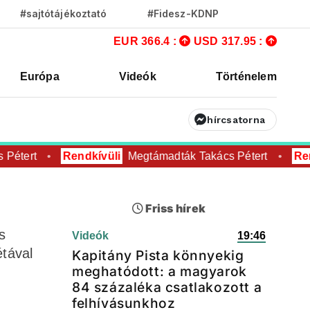
#sajtótájékoztató
#Fidesz-KDNP
EUR 366.4 :
USD 317.95 :
Európa
Videók
Történelem
hírcsatorna
Pétert
Rendkívüli
Megtámadták Takács Pétert
Rend
Friss hírek
s
Videók
19:46
étával
Kapitány Pista könnyekig
meghatódott: a magyarok
84 százaléka csatlakozott a
felhívásunkhoz