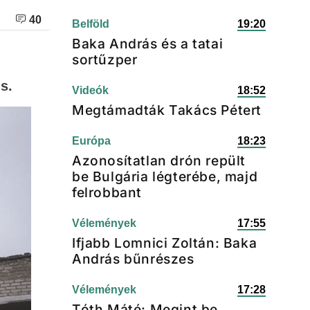
40
Belföld
19:20
Baka András és a tatai
sortűzper
s.
Videók
18:52
Megtámadták Takács Pétert
Európa
18:23
Azonosítatlan drón repült
be Bulgária légterébe, majd
felrobbant
Vélemények
17:55
Ifjabb Lomnici Zoltán: Baka
András bűnrészes
Vélemények
17:28
Tóth Máté: Megint be