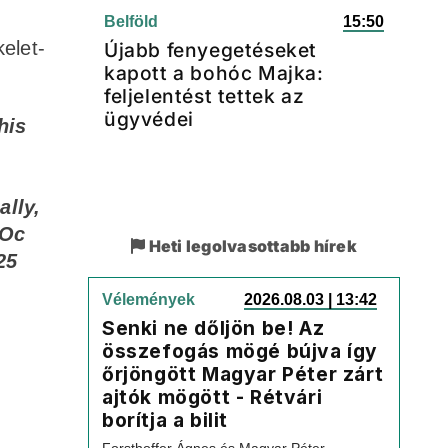
Belföld
15:50
elet-
Újabb fenyegetéseket
kapott a bohóc Majka:
feljelentést tettek az
ügyvédei
his
ally,
NOc
Heti legolvasottabb hírek
25
Vélemények
2026.08.03 | 13:42
Senki ne dőljön be! Az
összefogás mögé bújva így
őrjöngött Magyar Péter zárt
ajtók mögött - Rétvári
borítja a bilit