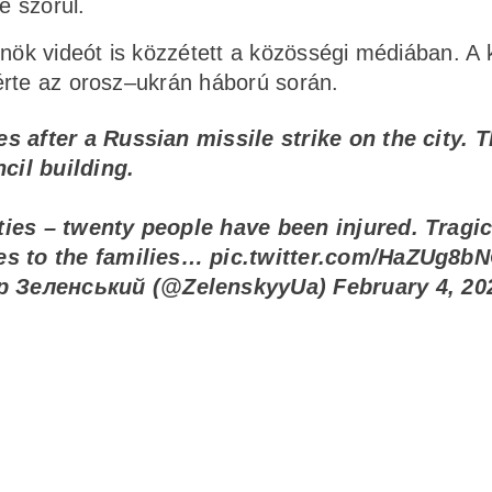
e szorul.
nök videót is közzétett a közösségi médiában. A k
érte az orosz–ukrán háború során.
 after a Russian missile strike on the city. T
cil building.
ies – twenty people have been injured. Tragic
es to the families…
pic.twitter.com/HaZUg8b
р Зеленський (@ZelenskyyUa)
February 4, 20