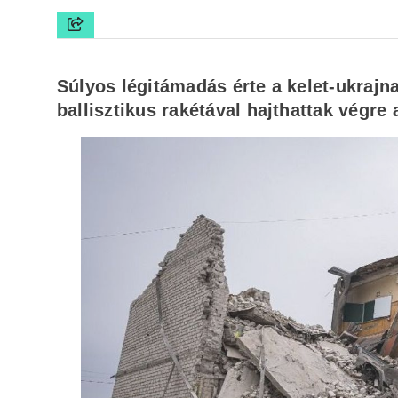
Súlyos légitámadás érte a kelet-ukrajn
ballisztikus rakétával hajthattak végre