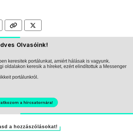
dves Olvasóink!
n keresitek portálunkat, amiért hálásak is vagyunk.
i oldalakon keresik a híreket, ezért elindítottuk a Messenger
kkeit portálunkról.
ratkozom a hírcsatornára!
sd a hozzászólásokat!