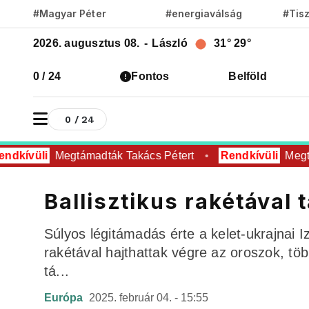
#Magyar Péter
#energiaválság
#Tis
2026. augusztus 08.
-
László
31°
29°
0 / 24
Fontos
Belföld
0 / 24
dkívüli
Megtámadták Takács Pétert
Rendkívüli
Megtá
Ballisztikus rakétával
Súlyos légitámadás érte a kelet-ukrajnai I
rakétával hajthattak végre az oroszok, töb
tá...
Európa
2025. február 04. - 15:55