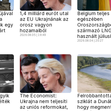
jával
1,4 milliárd eurót utal
Belgium teljes
a
az EU Ukrajnának az
egészében
k egy
orosz vagyon
Oroszországb
árt
hozamaiból
származó LNG
2026.08.05 | 19:49
használt júliu
2026.08.04 | 20:27
gyik
The Economist:
Felrobbantott
élték
Ukrajna nem teljesíti
sziklát a Duná
az uniós reformokat,
hogy megment