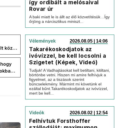
így ordibált a melósaival
Rovar úr
A baki miatt le is állt az élő közvetítésük…Így
őrjöng a nárcisztikus miniszt...
Vélemények
2026.08.05 | 14:06
lt közül
Takarékoskodjatok az
isza-
ivóvízzel, be kell locsolni a
Szigetet (Képek, Videó)
, hogy
Tudjuk! A Vadhajtásokat kell betiltani, kitiltani,
pokban
börtönbe vetni. Hiszen mi amire felhívjuk a
figyelmet, az a tiszások szerint
bűncselekmény. Mármint mi követünk el
ezáltal bűnt.Takarékoskodjatok az ivóvízzel,
mert be kell...
Videók
2026.08.02 | 12:54
Felhívtuk Forsthoffer
szállodáját: maximumon