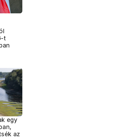
ól
-t
sban
ak egy
ban,
sék az