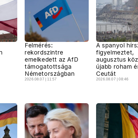
Felmérés:
A spanyol hír
n
rekordszintre
figyelmeztet,
emelkedett az AfD
augusztus kö
támogatottsága
újabb roham é
Németországban
Ceutát
2026.08.07 | 11:57
2026.08.07 | 08:46