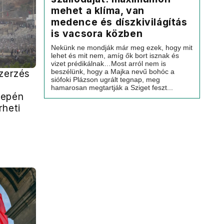
mehet a klíma, van
medence és díszkivilágítás
is vacsora közben
Nekünk ne mondják már meg ezek, hogy mit
lehet és mit nem, amíg ők bort isznak és
vizet prédikálnak…Most arról nem is
beszélünk, hogy a Majka nevű bohóc a
szerzés
siófoki Plázson ugrált tegnap, meg
hamarosan megtartják a Sziget feszt...
zepén
rheti