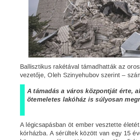
Ballisztikus rakétával támadhatták az oro
vezetője, Oleh Szinyehubov szerint – számo
A támadás a város központját érte, 
ötemeletes lakóház is súlyosan megr
A légicsapásban öt ember vesztette életét
kórházba. A sérültek között van egy 15 éve