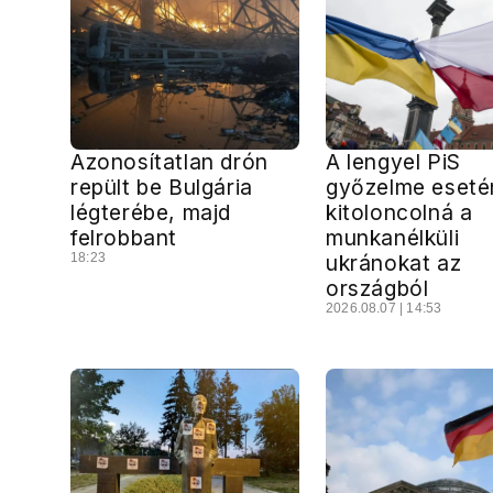
Azonosítatlan drón
A lengyel PiS
repült be Bulgária
győzelme eseté
légterébe, majd
kitoloncolná a
felrobbant
munkanélküli
18:23
ukránokat az
országból
2026.08.07 | 14:53