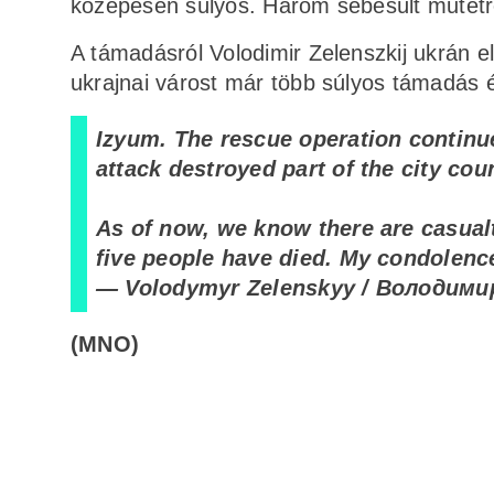
közepesen súlyos. Három sebesült műtétr
A támadásról Volodimir Zelenszkij ukrán el
ukrajnai várost már több súlyos támadás 
Izyum. The rescue operation continues
attack destroyed part of the city coun
As of now, we know there are casualt
five people have died. My condolenc
— Volodymyr Zelenskyy / Володими
(MNO)