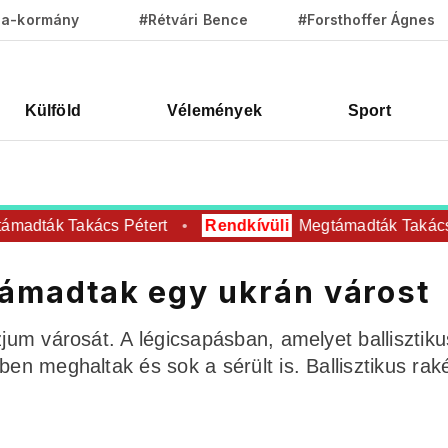
za-kormány
#Rétvári Bence
#Forsthoffer Ágnes
Külföld
Vélemények
Sport
madták Takács Pétert
Rendkívüli
Megtámadták Takács 
 támadtak egy ukrán várost
zjum városát. A légicsapásban, amelyet ballisztiku
ben meghaltak és sok a sérült is. Ballisztikus rak