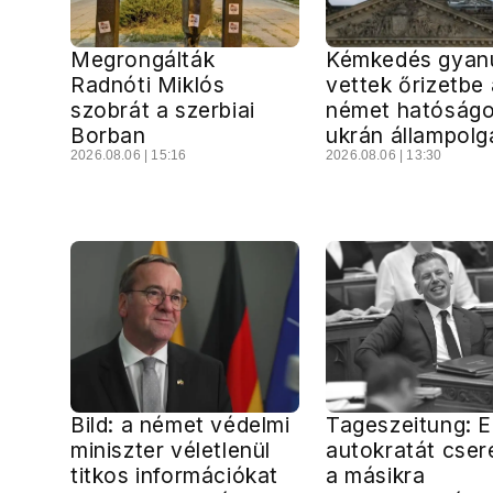
Megrongálták
Kémkedés gyanú
Radnóti Miklós
vettek őrizetbe 
szobrát a szerbiai
német hatóságo
Borban
ukrán állampolg
2026.08.06 | 15:16
2026.08.06 | 13:30
Bild: a német védelmi
Tageszeitung: E
miniszter véletlenül
autokratát cser
titkos információkat
a másikra