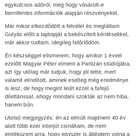
egykulcsos adóról, meg hogy vásárolt-e
bennfentes információk alapján részvényeket.
Már mikor elkezdődött a felvétel és megláttam
Gulyás előtt a laptopját a bekészített kérdésekkel,
már akkor tudtam, idegileg felőrlődöm.
Én készséggel elismerem, hogy amikor 1 évvel
ezelőtt Magyar Péter elment a Partizán stúdiójába,
azt így utólag már tudjuk, hogy jól tette, mert
valamit elindított, aminek esetleg még eredménye
is lesz, de hogy megint leült ezzel a fafejű
dilettánssal, ahogy mondani szokták az nem hiba,
hanem bűn.
Utolsó megjegyzés: én az elmúlt majdnem 40 év
alatt több ezer interjút csináltam, de nem
emlékszem arra, hogy egyszer is átléptem volna a