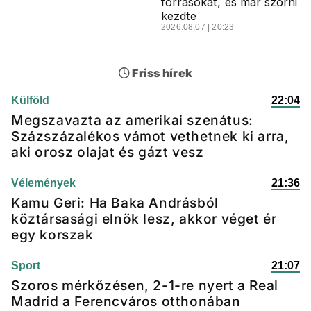
forrásokat, és már szórni
kezdte
2026.08.07 | 20:23
Friss hírek
Külföld
22:04
Megszavazta az amerikai szenátus:
Százszázalékos vámot vethetnek ki arra,
aki orosz olajat és gázt vesz
Vélemények
21:36
Kamu Geri: Ha Baka Andrásból
köztársasági elnök lesz, akkor véget ér
egy korszak
Sport
21:07
Szoros mérkőzésen, 2-1-re nyert a Real
Madrid a Ferencváros otthonában