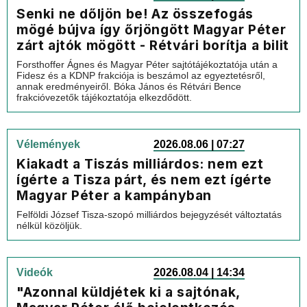
Senki ne dőljön be! Az összefogás
mögé bújva így őrjöngött Magyar Péter
zárt ajtók mögött - Rétvári borítja a bilit
Forsthoffer Ágnes és Magyar Péter sajtótájékoztatója után a
Fidesz és a KDNP frakciója is beszámol az egyeztetésről,
annak eredményeiről. Bóka János és Rétvári Bence
frakcióvezetők tájékoztatója elkezdődött.
Vélemények
2026.08.06 | 07:27
Kiakadt a Tiszás milliárdos: nem ezt
ígérte a Tisza párt, és nem ezt ígérte
Magyar Péter a kampányban
Felföldi József Tisza-szopó milliárdos bejegyzését változtatás
nélkül közöljük.
Videók
2026.08.04 | 14:34
"Azonnal küldjétek ki a sajtónak,