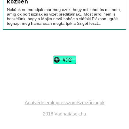
közben
Nekünk ne mondják már meg ezek, hogy mit lehet és mit nem,
amíg ők bort isznak és vizet prédikálnak…Most arról nem is
beszélünk, hogy a Majka nevű bohóc a siófoki Plázson ugrált
tegnap, meg hamarosan megtartják a Sziget feszt...
vadhajtások
Szerkesztőség:
szerk@vadhajtasok.hu
Modi:
moderator@vadhajtasok.hu
Adatvédelem
Impresszum
Szerzői jogok
2018 Vadhajtások.hu