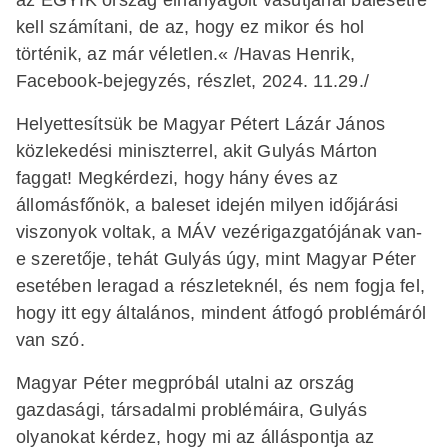
kell számítani, de az, hogy ez mikor és hol
történik, az már véletlen.« /Havas Henrik,
Facebook-bejegyzés, részlet, 2024. 11.29./
Helyettesítsük be Magyar Pétert Lázár János
közlekedési miniszterrel, akit Gulyás Márton
faggat! Megkérdezi, hogy hány éves az
állomásfőnök, a baleset idején milyen időjárási
viszonyok voltak, a MÁV vezérigazgatójának van-
e szeretője, tehát Gulyás úgy, mint Magyar Péter
esetében leragad a részleteknél, és nem fogja fel,
hogy itt egy általános, mindent átfogó problémáról
van szó.
Magyar Péter megpróbál utalni az ország
gazdasági, társadalmi problémáira, Gulyás
olyanokat kérdez, hogy mi az álláspontja az