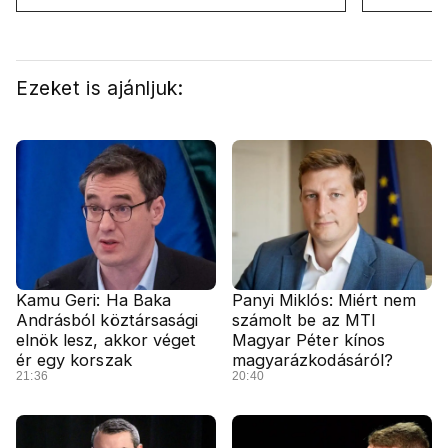
Ezeket is ajánljuk:
Kamu Geri: Ha Baka
Panyi Miklós: Miért nem
Andrásból köztársasági
számolt be az MTI
elnök lesz, akkor véget
Magyar Péter kínos
ér egy korszak
magyarázkodásáról?
21:36
20:40