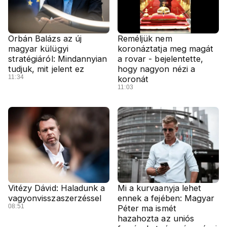
Orbán Balázs az új
Reméljük nem
magyar külügyi
koronáztatja meg magát
stratégiáról: Mindannyian
a rovar - bejelentette,
tudjuk, mit jelent ez
hogy nagyon nézi a
11:34
koronát
11:03
Vitézy Dávid: Haladunk a
Mi a kurvaanyja lehet
vagyonvisszaszerzéssel
ennek a fejében: Magyar
08:51
Péter ma ismét
hazahozta az uniós