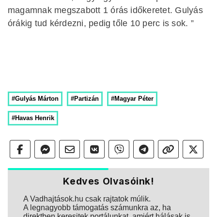
magamnak megszabott 1 órás időkeretet. Gulyás
órákig tud kérdezni, pedig tőle 10 perc is sok. ”
#Gulyás Márton
#Partizán
#Magyar Péter
#Havas Henrik
Kedves Olvasóink!
A Vadhajtások.hu csak rajtatok múlik.
A legnagyobb támogatás számunkra az, ha
direktben keresitek portálunkat, amiért hálásak is