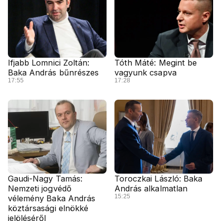
Ifjabb Lomnici Zoltán:
Tóth Máté: Megint be
Baka András bűnrészes
vagyunk csapva
17:55
17:28
Gaudi-Nagy Tamás:
Toroczkai László: Baka
Nemzeti jogvédő
András alkalmatlan
15:25
vélemény Baka András
köztársasági elnökké
jelöléséről