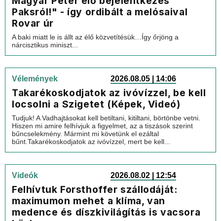
Magyar Péter élő bejelentkezés
Paksról!" - így ordibált a melósaival
Rovar úr
A baki miatt le is állt az élő közvetítésük…Így őrjöng a
nárcisztikus miniszt...
Vélemények
2026.08.05 | 14:06
Takarékoskodjatok az ivóvízzel, be kell
locsolni a Szigetet (Képek, Videó)
Tudjuk! A Vadhajtásokat kell betiltani, kitiltani, börtönbe vetni.
Hiszen mi amire felhívjuk a figyelmet, az a tiszások szerint
bűncselekmény. Mármint mi követünk el ezáltal
bűnt.Takarékoskodjatok az ivóvízzel, mert be kell...
Videók
2026.08.02 | 12:54
Felhívtuk Forsthoffer szállodáját:
maximumon mehet a klíma, van
medence és díszkivilágítás is vacsora