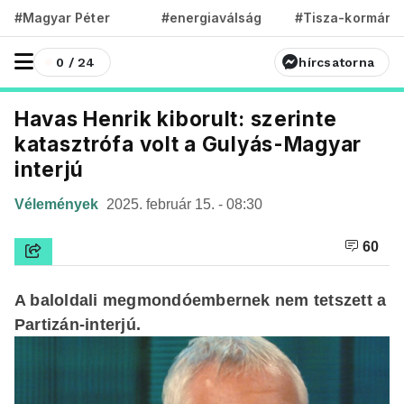
#Magyar Péter
#energiaválság
#Tisza-kormány
0 / 24
hírcsatorna
Havas Henrik kiborult: szerinte
katasztrófa volt a Gulyás-Magyar
interjú
Vélemények
2025. február 15. - 08:30
60
A baloldali megmondóembernek nem tetszett a
Partizán-interjú.