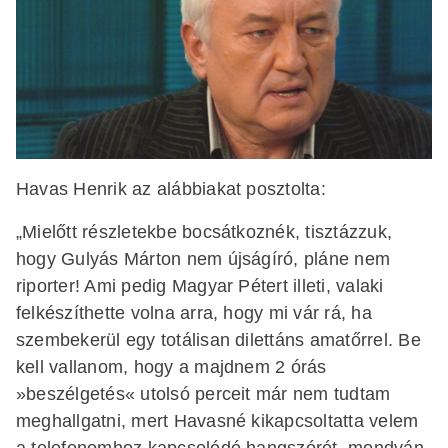
Havas Henrik az alábbiakat posztolta:
„Mielőtt részletekbe bocsátkoznék, tisztázzuk,
hogy Gulyás Márton nem újságíró, pláne nem
riporter! Ami pedig Magyar Pétert illeti, valaki
felkészíthette volna arra, hogy mi vár rá, ha
szembekerül egy totálisan dilettáns amatőrrel. Be
kell vallanom, hogy a majdnem 2 órás
»beszélgetés« utolsó perceit már nem tudtam
meghallgatni, mert Havasné kikapcsoltatta velem
a telefonomhoz kapcsolódó hangszórót, mondván,