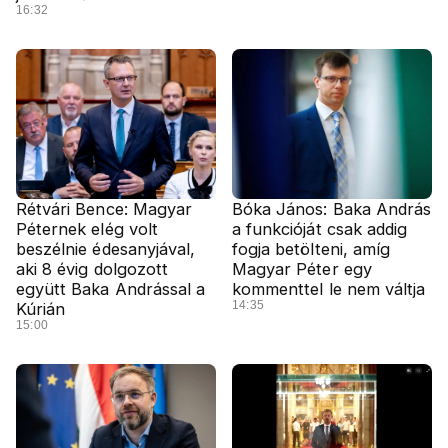
16:32
Rétvári Bence: Magyar
Bóka János: Baka András
Péternek elég volt
a funkcióját csak addig
beszélnie édesanyjával,
fogja betölteni, amíg
aki 8 évig dolgozott
Magyar Péter egy
együtt Baka Andrással a
kommenttel le nem váltja
14:35
Kúrián
15:00