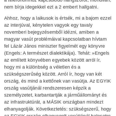
nem bírja idegekkel ezt a 2 embert hallgatni.
Ahhoz, hogy a laikusok is értsék, mi a bajom ezzel
az interjúval, kénytelen vagyok egy tavaly
novemberi bejegyzésemből idézni, amiben a
magyar vasút problémáival kapcsolatban hívtam
fel Lázár János miniszter figyelmét egy könyvre
(Engels: A természet dialektikája). Tehát: »Engels
az említett könyvében egyebek között arról ír,
hogy mi a különbség a véletlen és a
szükségszerűség között. Arról ír, hogy van két
ország, és mind a kettőnek van vasútja. Az EGYIK
ország vasútjánál rendszeresen képzik a
személyzetet, karbantartják a járműállományt és
az infrastruktúrát, a MÁSIK országban mindezt
elhanyagolják. Következtetés: szükségszerű, hogy
az EGYIK ország elhanyagolt vasútjánál balesetre