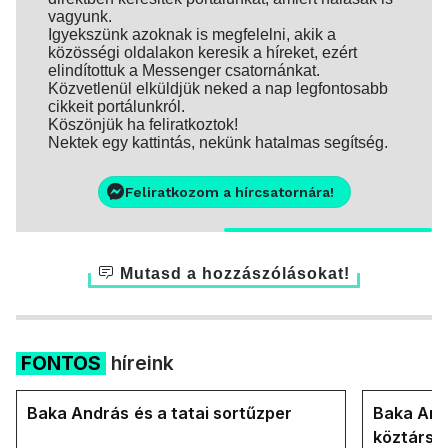
vagyunk.
Igyekszünk azoknak is megfelelni, akik a
közösségi oldalakon keresik a híreket, ezért
elindítottuk a Messenger csatornánkat.
Közvetlenül elküldjük neked a nap legfontosabb
cikkeit portálunkról.
Köszönjük ha feliratkoztok!
Nektek egy kattintás, nekünk hatalmas segítség.
Feliratkozom a hírcsatornára!
Mutasd a hozzászólásokat!
FONTOS
híreink
Baka András és a tatai sortűzper
Baka Andr
köztársa