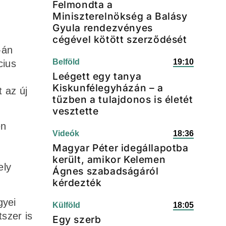
Felmondta a
Miniszterelnökség a Balásy
Gyula rendezvényes
cégével kötött szerződését
-án
Belföld
19:10
cius
Leégett egy tanya
Kiskunfélegyházán – a
 az új
tűzben a tulajdonos is életét
vesztette
en
Videók
18:36
Magyar Péter idegállapotba
került, amikor Kelemen
ely
Ágnes szabadságáról
kérdezték
gyei
Külföld
18:05
szer is
Egy szerb