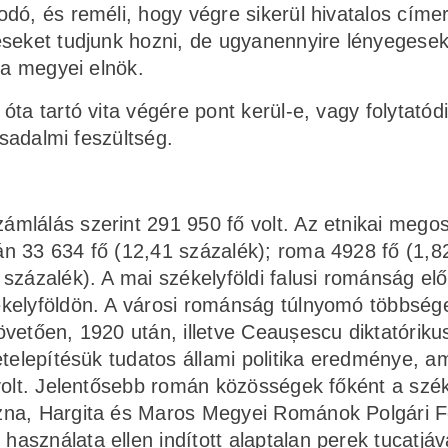
dó, és reméli, hogy végre sikerül hivatalos címer
éseket tudjunk hozni, de ugyanennyire lényegesek
 a megyei elnök.
ta tartó vita végére pont kerül-e, vagy folytatód
rsadalmi feszültség.
mlálás szerint 291 950 fő volt. Az etnikai megos
n 33 634 fő (12,41 százalék); roma 4928 fő (1,8
százalék). A mai székelyföldi falusi románság elő
kely­földön. A városi románság túlnyomó többség
vetően, 1920 után, illetve Ceaușescu diktatóriku
etelepítésük tudatos állami politika eredménye, a
volt. Jelentősebb román közösségek főként a szék
szna, Hargita és Maros Megyei Románok Polgári 
sználata ellen indított alaptalan perek tucatjáv