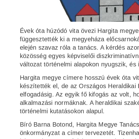
Évek óta húzódó vita övezi Hargita megye 
függesztették ki a megyeháza előcsarnoká
elején szavaz róla a tanács. A kérdés a
közösség egyes képviselői diszkriminatívn
változat történelmi alapokon nyugszik, és 
Hargita megye címere hosszú évek óta vit
készítették el, de az Országos Heraldikai 
elfogadásig. Az egyik fő kifogás az volt, h
alkalmazási normáknak. A heraldikai szaké
történelmi kutatásokon alapul.
Bíró Barna Botond, Hargita Megye Tanácsá
önkormányzat a címer tervezetét. Tizenhat