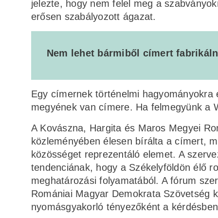
jelezte, hogy nem felel meg a szabványok
erősen szabályozott ágazat.
Nem lehet bármiből címert fabrikáln
Egy címernek történelmi hagyományokra ép
megyének van címere. Ha felmegyünk a Wik
A Kovászna, Hargita és Maros Megyei Rom
közleményében élesen bírálta a címert, m
közösséget reprezentáló elemet. A szervez
tendenciának, hogy a Székelyföldön élő rom
meghatározási folyamatából. A fórum szer
Romániai Magyar Demokrata Szövetség ko
nyomásgyakorló tényezőként a kérdésben