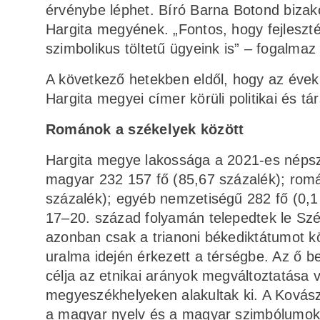
érvénybe léphet. Bíró Barna Botond bizako
Hargita megyének. „Fontos, hogy fejleszt
szimbolikus töltetű ügyeink is” – fogalmaz
A következő hetekben eldől, hogy az évek ó
Hargita megyei címer körüli politikai és tá
Románok a székelyek között
Hargita megye lakossága a 2021-es népszá
magyar 232 157 fő (85,67 százalék); romá
százalék); egyéb nemzetiségű 282 fő (0,1 
17–20. század folyamán telepedtek le Szé
azonban csak a trianoni békediktátumot kö
uralma idején érkezett a térségbe. Az ő b
célja az etnikai arányok megváltoztatása 
megyeszékhelyeken alakultak ki. A Ková
a magyar nyelv és a magyar szimbólumok ha