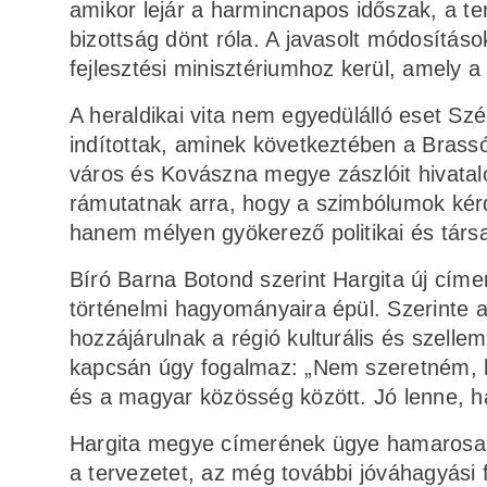
amikor lejár a harminc­napos időszak, a ter
bizottság dönt róla. A javasolt módosítás
fejlesztési minisztériumhoz kerül, amely a 
A heraldikai vita nem egyedülálló eset Sz
indítottak, aminek következtében a Brassó
város és Kovászna megye zászlóit hivatalos
rámutatnak arra, hogy a szimbólumok kérd
hanem mélyen gyökerező politikai és társa
Bíró Barna Botond szerint Hargita új cím
történelmi hagyományaira épül. Szerinte a
hozzájárulnak a régió kulturális és szelle
kapcsán úgy fogalmaz: „Nem szeretném, h
és a magyar közösség között. Jó lenne, h
Hargita megye címerének ügye hamarosan 
a tervezetet, az még további jóváhagyási 