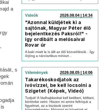
dikai
majd a
Videók
2026.08.04 | 14:34
"Azonnal küldjétek ki a
sajtónak, Magyar Péter élő
örgy
bejelentkezés Paksról!" -
így ordibált a melósaival
Rovar úr
,
A baki miatt le is állt az élő közvetítésük…Így
őrjöng a nárcisztikus miniszt...
tását, s
Vélemények
2026.08.05 | 14:06
égek
Takarékoskodjatok az
 román
ivóvízzel, be kell locsolni a
Szigetet (Képek, Videó)
Tudjuk! A Vadhajtásokat kell betiltani, kitiltani,
ogadja
börtönbe vetni. Hiszen mi amire felhívjuk a
figyelmet, az a tiszások szerint
is
bűncselekmény. Mármint mi követünk el