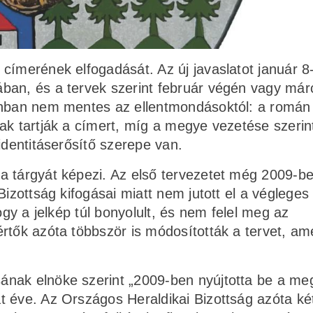
címerének el­fogadását. Az új javaslatot január 8
ban, és a tervek szerint február végén vagy már
zonban nem mentes az ellentmondásoktól: a román
ak tartják a címert, míg a megye vezetése szerint
identitáserősítő szerepe van.
a tárgyát képezi. Az első tervezetet még 2009-b
Bizottság kifogásai miatt nem jutott el a végleges
ogy a jelkép túl bonyolult, és nem felel meg az
rtők azóta többször is módosították a tervet, am
nak elnöke szerint „2009-ben nyújtotta be a me
 éve. Az Országos Heraldikai Bizottság azóta két