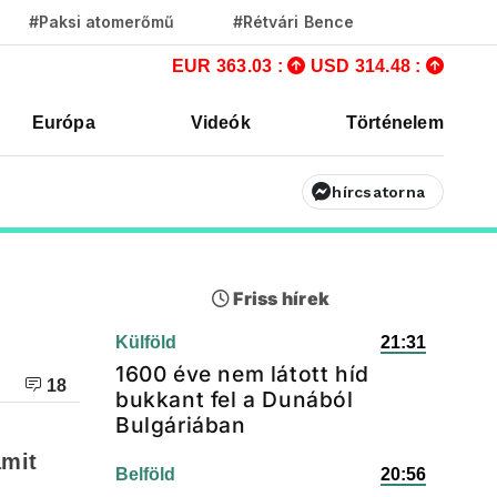
#Paksi atomerőmű
#Rétvári Bence
EUR 363.03 :
USD 314.48 :
Európa
Videók
Történelem
hírcsatorna
Friss hírek
Külföld
21:31
1600 éve nem látott híd
18
bukkant fel a Dunából
Bulgáriában
amit
Belföld
20:56