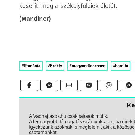
keseríti meg a székelyföldiek életét.
(Mandiner)
#Románia
#Erdély
#magyarellenesség
#hargita
Ke
A Vadhajtások.hu csak rajtatok múlik.
A legnagyobb támogatás számunkra az, ha direktbe
Igyekszünk azoknak is megfelelni, akik a közösség
csatornánkat.