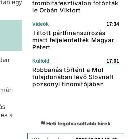
rtan egy
trombitafesztiválon fotózták
le Orbán Viktort
Videók
17:34
Tiltott pártfinanszírozás
miatt feljelentették Magyar
Pétert
nden
Külföld
17:01
Robbanás történt a Mol
tulajdonában lévő Slovnaft
pozsonyi finomítójában
román
ás
 és a
Heti legolvasottabb hírek