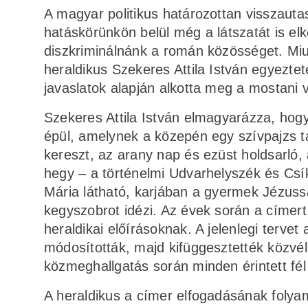
A magyar politikus határozottan visszautas
hatáskörünkön belül még a látszatát is el
diszkriminálnánk a román közösséget. Miut
heraldikus Szekeres Attila István egyezte
javaslatok alapján alkotta meg a mostani ve
Szekeres Attila István elmagyarázza, hogy
épül, amelynek a közepén egy szívpajzs t
kereszt, az arany nap és ezüst holdsarló,
hegy – a történelmi Udvarhelyszék és Csík
Mária látható, karjában a gyermek Jézussa
kegyszobrot idézi. Az évek során a címert
heraldikai előírásoknak. A jelenlegi tervet
módosították, majd kifüggesztették közvé
közmeghallgatás során minden érintett fé
A heraldikus a címer elfogadásának folyam