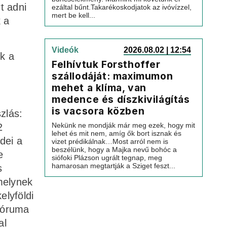
t adni
ezáltal bűnt.Takarékoskodjatok az ivóvízzel,
mert be kell...
 a
Videók
2026.08.02 | 12:54
ik a
Felhívtuk Forsthoffer
szállodáját: maximumon
mehet a klíma, van
medence és díszkivilágítás
is vacsora közben
zlás:
Nekünk ne mondják már meg ezek, hogy mit
2
lehet és mit nem, amíg ők bort isznak és
dei a
vizet prédikálnak…Most arról nem is
beszélünk, hogy a Majka nevű bohóc a
e
siófoki Plázson ugrált tegnap, meg
hamarosan megtartják a Sziget feszt...
s
melynek
elyföldi
Fóruma
al