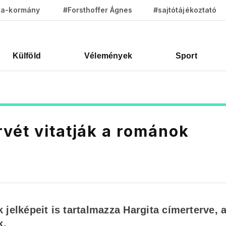
za-kormány
#Forsthoffer Ágnes
#sajtótájékoztató
Külföld
Vélemények
Sport
vét vitatják a románok
jelképeit is tartalmazza Hargita címerterve, 
k.