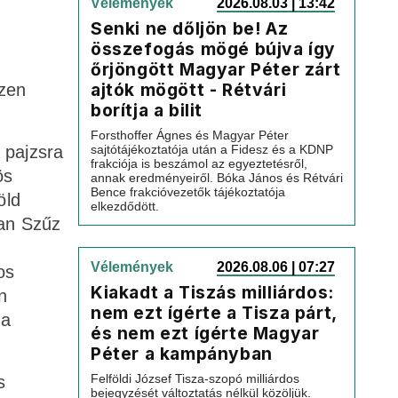
Vélemények
2026.08.03 | 13:42
Senki ne dőljön be! Az
összefogás mögé bújva így
őrjöngött Magyar Péter zárt
ajtók mögött - Rétvári
Ezen
borítja a bilit
Forsthoffer Ágnes és Magyar Péter
 pajzsra
sajtótájékoztatója után a Fidesz és a KDNP
frakciója is beszámol az egyeztetésről,
ös
annak eredményeiről. Bóka János és Rétvári
Bence frakcióvezetők tájékoztatója
öld
elkezdődött.
ban Szűz
Vélemények
2026.08.06 | 07:27
os
Kiakadt a Tiszás milliárdos:
n
nem ezt ígérte a Tisza párt,
 a
és nem ezt ígérte Magyar
Péter a kampányban
Felföldi József Tisza-szopó milliárdos
s
bejegyzését változtatás nélkül közöljük.