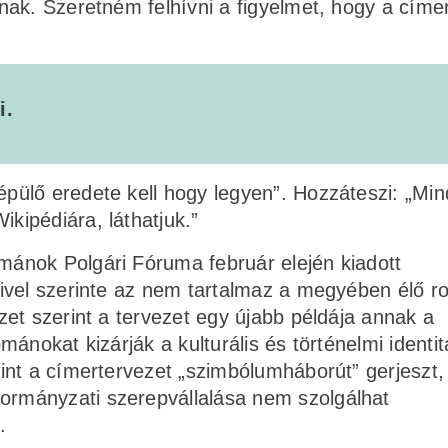
nak. Szeretném felhívni a figyelmet, hogy a címe
i.
ülő eredete kell hogy legyen”. Hozzáteszi: „Mi
ipédiára, láthatjuk.”
ánok Polgári Fóruma február elején kiadott
ivel szerinte az nem tartalmaz a megyében élő 
et szerint a tervezet egy újabb példája annak a
ánokat kizárják a kulturális és történelmi identit
int a címertervezet „szimbólumháborút” gerjeszt,
rmányzati szerepvállalása nem szolgálhat
.