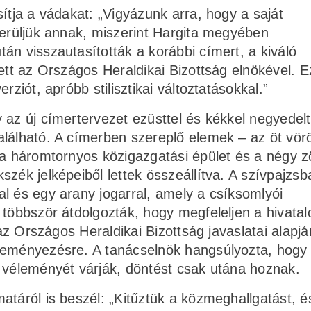
ítja a vádakat: „Vigyázunk arra, hogy a saját
kerüljük annak, miszerint Hargita megyében
án visszautasították a korábbi címert, a kiváló
tett az Országos Heraldikai Bizottság elnökével. 
rziót, apróbb stilisztikai változtatásokkal.”
 az új címertervezet ezüsttel és kékkel negyedelt
alálható. A címerben szereplő elemek – az öt vör
 a háromtornyos közigazgatási épület és a négy z
szék jelképeiből lettek összeállítva. A szívpajzs
l és egy arany jogarral, amely a csíksomlyói
 többször átdolgozták, hogy megfeleljen a hivatal
 az Országos Heraldikai Bizottság javaslatai alapjá
leményezésre. A tanácselnök hangsúlyozta, hogy
l véleményét várják, döntést csak utána hoznak.
atáról is beszél: „Kitűztük a közmeghallgatást, é