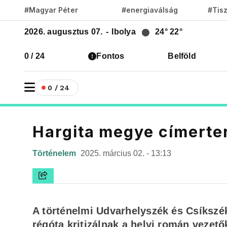
#Magyar Péter
#energiaválság
#Tis
2026. augusztus 07.
-
Ibolya
24°
22°
0 / 24
Fontos
Belföld
0 / 24
Hargita megye címerter
Történelem
2025. március 02. - 13:13
A történelmi Udvarhelyszék és Csíkszék 
régóta kritizálnak a helyi román vezető