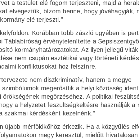
vet a testület elé fogom terjeszteni, majd a heral
okat elvégeztük, bízom benne, hogy jóváhagyják, 
kormány elé terjeszti.”
ékelyföldön. Korábban több zászló ügyében is pert
i Táblabíróság érvénytelenítette a Sepsiszentgy
ító kormány­határozatokat. Az ilyen jellegű viták
ése nem csupán esztétikai vagy történeti kérdés
dalmi konfliktusokat hoz felszínre.
ertervezete nem diszkriminatív, hanem a megye
 szimbólumok megerősítik a helyi közösség identi
mi örökségének megőrzéséhez. A politikai feszülts
ogy a helyzetet feszültségkeltésre használják a
a szakmai kérdésként kezelnénk.”
újabb mérföldkőhöz érkezik. Ha a közgyűlés elf
folyamatokon megy keresztül, mielőtt hivatalosan 