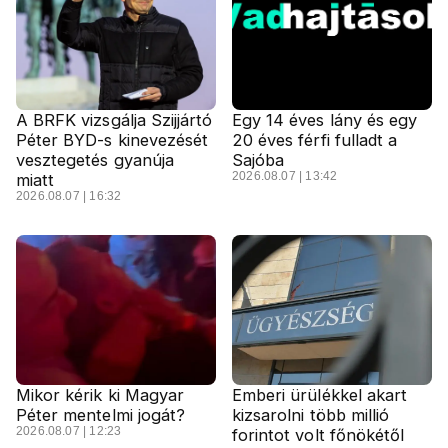
A BRFK vizsgálja Szijjártó
Egy 14 éves lány és egy
Péter BYD-s kinevezését
20 éves férfi fulladt a
vesztegetés gyanúja
Sajóba
2026.08.07 | 13:42
miatt
2026.08.07 | 16:32
Mikor kérik ki Magyar
Emberi ürülékkel akart
Péter mentelmi jogát?
kizsarolni több millió
2026.08.07 | 12:23
forintot volt főnökétől