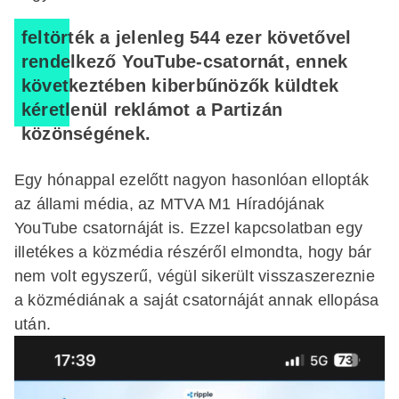
feltörték a jelenleg 544 ezer követővel
rendelkező YouTube-csatornát, ennek
következtében kiberbűnözők küldtek
kéretlenül reklámot a Partizán
közönségének.
Egy hónappal ezelőtt nagyon hasonlóan ellopták
az állami média, az MTVA M1 Híradójának
YouTube csatornáját is. Ezzel kapcsolatban egy
illetékes a közmédia részéről elmondta, hogy bár
nem volt egyszerű, végül sikerült visszaszereznie
a közmédiának a saját csatornáját annak ellopása
után.