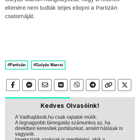
ellenére nem tudták teljes ellopni a Partizán
csatornáját.
#Partizán
#Gulyás Marcsi
Kedves Olvasóink!
A Vadhajtások.hu csak rajtatok múlik.
A legnagyobb támogatás számunkra az, ha
direktben keresitek portálunkat, amiért hálásak is
vagyunk.
Igyekszünk azoknak is megfelelni, akik a