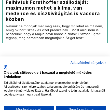
Felhívtuk Forsthoffer szállodáját:
maximumon mehet a klíma, van
medence és díszkivilágítás is vacsora
közben
Nekünk ne mondják már meg ezek, hogy mit lehet és mit nem,
amíg ők bort isznak és vizet prédikálnak…Most arról nem is
beszélünk, hogy a Majka nevű bohóc a siófoki Plázson ugrált
tegnap, meg hamarosan megtartják a Sziget feszt...
Adatvédelmi irányelvek
Oldalunk süti/cookie-t használ a megfelelő működés
vadhajtások
érdekében
Ezt elküldhetjük látogatóink adatainak elemzésére, webhelyünk
fejlesztésére, személyre szabott tartalom megjelenítésére és nagyszerű
webhely-élmény biztosítására. Ha többet szeretne tudni az általunk használt
Szerkesztőség:
szerk@vadhajtasok.hu
cookies, nyissa meg a beállításokat.
Modi:
moderator@vadhajtasok.hu
Adatvédelem
Impresszum
Szerzői jogok
Mindent elfogad
Nem fogadom el