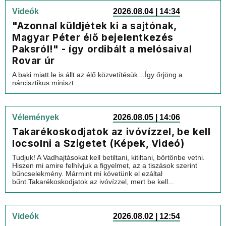
Videók
2026.08.04 | 14:34
"Azonnal küldjétek ki a sajtónak,
Magyar Péter élő bejelentkezés
Paksról!" - így ordibált a melósaival
Rovar úr
A baki miatt le is állt az élő közvetítésük…Így őrjöng a
nárcisztikus miniszt...
Vélemények
2026.08.05 | 14:06
Takarékoskodjatok az ivóvízzel, be kell
locsolni a Szigetet (Képek, Videó)
Tudjuk! A Vadhajtásokat kell betiltani, kitiltani, börtönbe vetni.
Hiszen mi amire felhívjuk a figyelmet, az a tiszások szerint
bűncselekmény. Mármint mi követünk el ezáltal
bűnt.Takarékoskodjatok az ivóvízzel, mert be kell...
Videók
2026.08.02 | 12:54