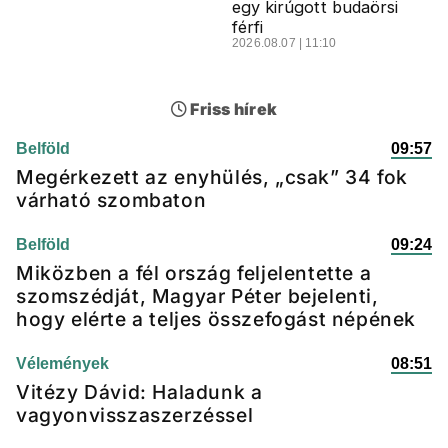
egy kirúgott budaörsi
férfi
2026.08.07 | 11:10
Friss hírek
Belföld
09:57
Megérkezett az enyhülés, „csak” 34 fok
várható szombaton
Belföld
09:24
Miközben a fél ország feljelentette a
szomszédját, Magyar Péter bejelenti,
hogy elérte a teljes összefogást népének
Vélemények
08:51
Vitézy Dávid: Haladunk a
vagyonvisszaszerzéssel