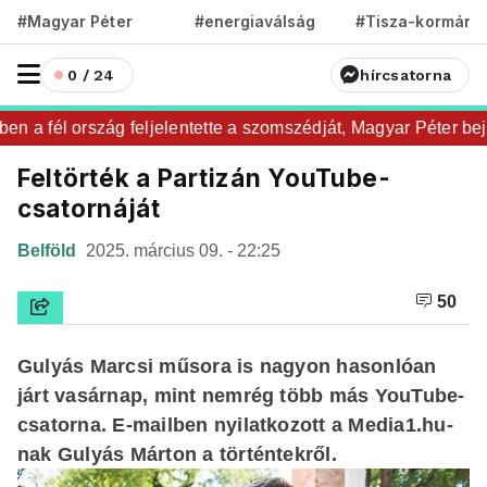
#Magyar Péter
#energiaválság
#Tisza-kormány
0 / 24
hírcsatorna
a fél ország feljelentette a szomszédját, Magyar Péter bejele
Feltörték a Partizán YouTube-
csatornáját
Belföld
2025. március 09. - 22:25
50
Gulyás Marcsi műsora is nagyon hasonlóan
járt vasárnap, mint nemrég több más YouTube-
csatorna. E-mailben nyilatkozott a Media1.hu-
nak Gulyás Márton a történtekről.