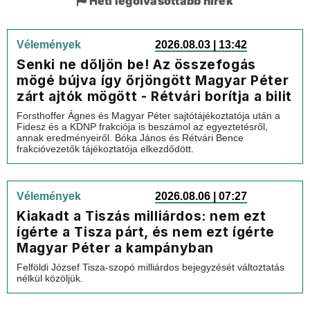
Heti legolvasottabb hírek
Vélemények
2026.08.03 | 13:42
Senki ne dőljön be! Az összefogás
mögé bújva így őrjöngött Magyar Péter
zárt ajtók mögött - Rétvári borítja a bilit
Forsthoffer Ágnes és Magyar Péter sajtótájékoztatója után a
Fidesz és a KDNP frakciója is beszámol az egyeztetésről,
annak eredményeiről. Bóka János és Rétvári Bence
frakcióvezetők tájékoztatója elkezdődött.
Vélemények
2026.08.06 | 07:27
Kiakadt a Tiszás milliárdos: nem ezt
ígérte a Tisza párt, és nem ezt ígérte
Magyar Péter a kampányban
Felföldi József Tisza-szopó milliárdos bejegyzését változtatás
nélkül közöljük.