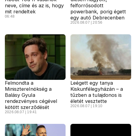
neve, címe és az is, hogy
felforrósodott
mit rendeltek
powerbank, porig égett
06:48
egy autó Debrecenben
2026.08.07 | 20:56
Felmondta a
Leégett egy tanya
Miniszterelnökség a
Kiskunfélegyházán – a
Balásy Gyula
tűzben a tulajdonos is
rendezvényes cégével
életét vesztette
2026.08.07 | 19:10
kötött szerződését
2026.08.07 | 19:41