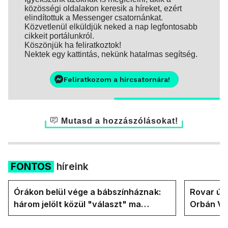
közösségi oldalakon keresik a híreket, ezért
elindítottuk a Messenger csatornánkat.
Közvetlenül elküldjük neked a nap legfontosabb
cikkeit portálunkról.
Köszönjük ha feliratkoztok!
Nektek egy kattintás, nekünk hatalmas segítség.
Feliratkozom a hírcsatornára!
Mutasd a hozzászólásokat!
FONTOS
híreink
Órákon belül vége a bábszínháznak:
Rovar úr 
három jelölt közül "választ" ma
Orbán Vik
államfőt a Tisza-frakció
felelős a