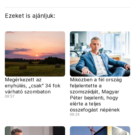
Ezeket is ajánljuk:
Megérkezett az
Miközben a fél ország
enyhülés, „csak” 34 fok
feljelentette a
várható szombaton
szomszédját, Magyar
09:57
Péter bejelenti, hogy
elérte a teljes
összefogást népének
09:24