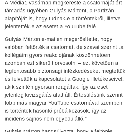
A Média1 vasárnap megkereste a csatornáját ért
támadás ügyében Gulyás Mártont, a Partizán
alapítóját is, hogy tudnak-e a történtekről, illetve
jelentették-e az esetet a YouTube felé.
Gulyás Márton e-mailen megerősítette, hogy
valóban feltörték a csatornát, de szavai szerint „a
kollégáim gyors reakciójának köszönhetően
azonban ezt sikerült orvosolni – ezt követően a
legfontosabb biztonsági intézkedéseket megtettük
és felvettük a kapcsolatot a Google illetékeseivel,
akik szintén gyorsan reagáltak, így az eset
jelenleg kivizsgálás alatt áll. Értesülésünk szerint
több más magyar YouTube csatornával szemben
is történtek hasonló próbálkozások, így az
incidens sajnos nem egyedülálló.”
Gulyás Márton hangsúlyozta, hogy a feltörés