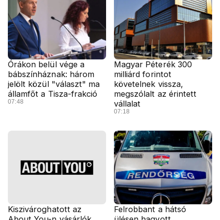
Órákon belül vége a
Magyar Péterék 300
bábszínháznak: három
milliárd forintot
jelölt közül "választ" ma
követelnek vissza,
államfőt a Tisza-frakció
megszólalt az érintett
07:48
vállalat
07:18
Kiszivároghatott az
Felrobbant a hátsó
About You-n vásárlók
ülésen hagyott,