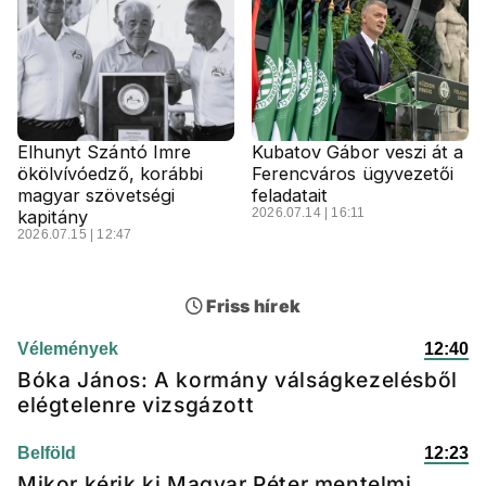
Elhunyt Szántó Imre
Kubatov Gábor veszi át a
ökölvívóedző, korábbi
Ferencváros ügyvezetői
magyar szövetségi
feladatait
2026.07.14 | 16:11
kapitány
2026.07.15 | 12:47
Friss hírek
Vélemények
12:40
Bóka János: A kormány válságkezelésből
elégtelenre vizsgázott
Belföld
12:23
Mikor kérik ki Magyar Péter mentelmi