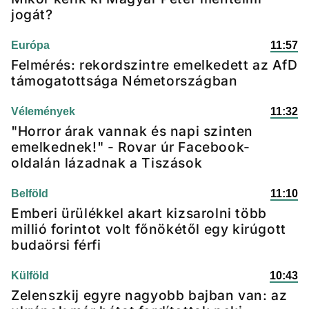
jogát?
Európa
11:57
Felmérés: rekordszintre emelkedett az AfD
támogatottsága Németországban
Vélemények
11:32
"Horror árak vannak és napi szinten
emelkednek!" - Rovar úr Facebook-
oldalán lázadnak a Tiszások
Belföld
11:10
Emberi ürülékkel akart kizsarolni több
millió forintot volt főnökétől egy kirúgott
budaörsi férfi
Külföld
10:43
Zelenszkij egyre nagyobb bajban van: az