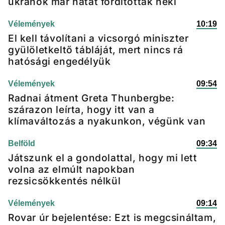
ukránok már hátat fordítottak neki
Vélemények
10:19
El kell távolítani a vicsorgó miniszter
gyülöletkeltő tábláját, mert nincs rá
hatósági engedélyük
Vélemények
09:54
Radnai átment Greta Thunbergbe:
szárazon leírta, hogy itt van a
klímaváltozás a nyakunkon, végünk van
Belföld
09:34
Játszunk el a gondolattal, hogy mi lett
volna az elmúlt napokban
rezsicsökkentés nélkül
Vélemények
09:14
Rovar úr bejelentése: Ezt is megcsináltam,