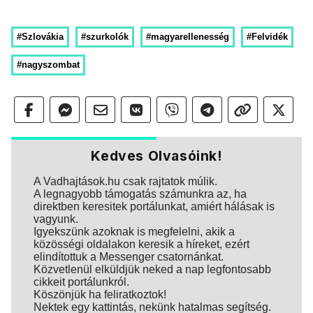
#Szlovákia
#szurkolók
#magyarellenesség
#Felvidék
#nagyszombat
Kedves Olvasóink!
A Vadhajtások.hu csak rajtatok múlik.
A legnagyobb támogatás számunkra az, ha
direktben keresitek portálunkat, amiért hálásak is
vagyunk.
Igyekszünk azoknak is megfelelni, akik a
közösségi oldalakon keresik a híreket, ezért
elindítottuk a Messenger csatornánkat.
Közvetlenül elküldjük neked a nap legfontosabb
cikkeit portálunkról.
Köszönjük ha feliratkoztok!
Nektek egy kattintás, nekünk hatalmas segítség.