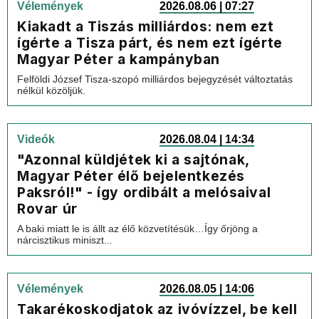
Vélemények
2026.08.06 | 07:27
Kiakadt a Tiszás milliárdos: nem ezt
ígérte a Tisza párt, és nem ezt ígérte
Magyar Péter a kampányban
Felföldi József Tisza-szopó milliárdos bejegyzését változtatás
nélkül közöljük.
Videók
2026.08.04 | 14:34
"Azonnal küldjétek ki a sajtónak,
Magyar Péter élő bejelentkezés
Paksról!" - így ordibált a melósaival
Rovar úr
A baki miatt le is állt az élő közvetítésük…Így őrjöng a
nárcisztikus miniszt...
Vélemények
2026.08.05 | 14:06
Takarékoskodjatok az ivóvízzel, be kell