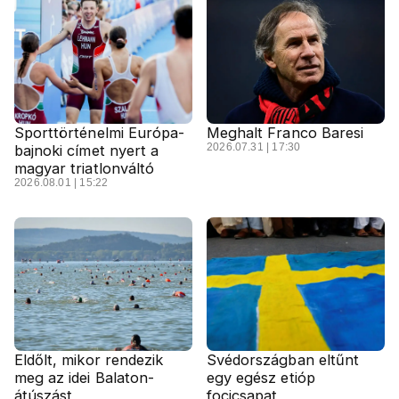
Sporttörténelmi Európa-
Meghalt Franco Baresi
2026.07.31 | 17:30
bajnoki címet nyert a
magyar triatlonváltó
2026.08.01 | 15:22
Eldőlt, mikor rendezik
Svédországban eltűnt
meg az idei Balaton-
egy egész etióp
átúszást
focicsapat