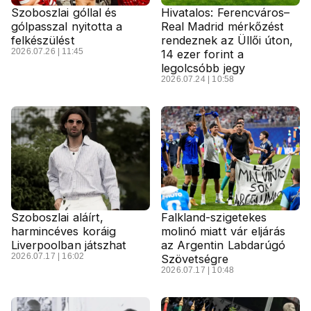
Szoboszlai góllal és
Hivatalos: Ferencváros–
gólpasszal nyitotta a
Real Madrid mérkőzést
felkészülést
rendeznek az Üllői úton,
2026.07.26 | 11:45
14 ezer forint a
legolcsóbb jegy
2026.07.24 | 10:58
Szoboszlai aláírt,
Falkland-szigetekes
harmincéves koráig
molinó miatt vár eljárás
Liverpoolban játszhat
az Argentin Labdarúgó
2026.07.17 | 16:02
Szövetségre
2026.07.17 | 10:48