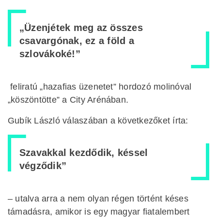
„Üzenjétek meg az összes
csavargónak, ez a föld a
szlovákoké!”
feliratú „hazafias üzenetet” hordozó molinóval
„köszöntötte” a City Arénában.
Gubík László válaszában a következőket írta:
Szavakkal kezdődik, késsel
végződik”
– utalva arra a nem olyan régen történt késes
támadásra, amikor is egy magyar fiatalembert