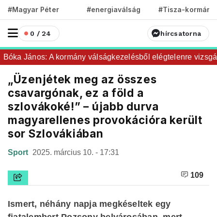
#Magyar Péter
#energiaválság
#Tisza-kormány
0 / 24
hírcsatorna
Bóka János: A kormány válságkezelésből elégtelenre vizsgázo
„Üzenjétek meg az összes
csavargónak, ez a föld a
szlovákoké!” – újabb durva
magyarellenes provokációra került
sor Szlovákiában
Sport
2025. március 10. - 17:31
109
Ismert, néhány napja megkéseltek egy
fiatalembert Pozsony belvárosában, mert