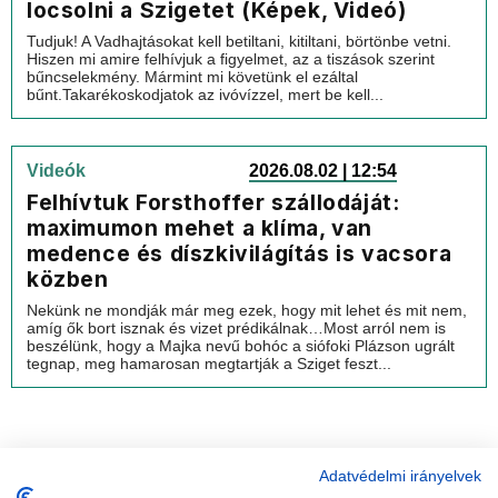
locsolni a Szigetet (Képek, Videó)
Tudjuk! A Vadhajtásokat kell betiltani, kitiltani, börtönbe vetni.
Hiszen mi amire felhívjuk a figyelmet, az a tiszások szerint
bűncselekmény. Mármint mi követünk el ezáltal
bűnt.Takarékoskodjatok az ivóvízzel, mert be kell...
Videók
2026.08.02 | 12:54
Felhívtuk Forsthoffer szállodáját:
maximumon mehet a klíma, van
medence és díszkivilágítás is vacsora
közben
Nekünk ne mondják már meg ezek, hogy mit lehet és mit nem,
amíg ők bort isznak és vizet prédikálnak…Most arról nem is
beszélünk, hogy a Majka nevű bohóc a siófoki Plázson ugrált
tegnap, meg hamarosan megtartják a Sziget feszt...
Adatvédelmi irányelvek