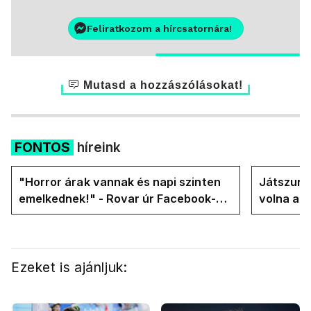
Feliratkozom a hírcsatornára!
Mutasd a hozzászólásokat!
FONTOS
híreink
"Horror árak vannak és napi szinten
Játszunk 
emelkednek!" - Rovar úr Facebook-
volna az
oldalán lázadnak a Tiszások
rezsicsök
Ezeket is ajánljuk: