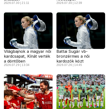
2026.07.30 | 21:11
2026.07.30 | 12:39
Világbajnok a magyar női
Battai Sugár vb-
kardcsapat, Kínát verték
bronzérmes a női
a döntőben
kardozók közt
2026.07.29 | 13:34
2026.07.26 | 14:45