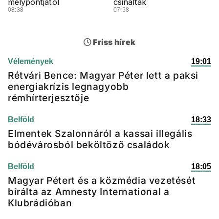
mélypontjától
csináltak
08:38
07:58
Friss hírek
Vélemények
19:01
Rétvári Bence: Magyar Péter lett a paksi
energiakrízis legnagyobb
rémhírterjesztője
Belföld
18:33
Elmentek Szalonnáról a kassai illegális
bódévárosból beköltöző családok
Belföld
18:05
Magyar Pétert és a közmédia vezetését
bírálta az Amnesty International a
Klubrádióban