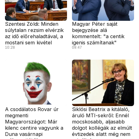
Szentesi Zöldi: Minden
Magyar Péter saját
súlytalan rezsim elvérzik
bejegyzése alá
az idő előrehaladtával, a
kommentelt: "a centik
mostani sem kivétel
igenis számítanak"
10:28
09:47
A csodálatos Rovar úr
Siklósi Beatrix a kitálaló,
megmenti
áruló MTI-sekről: Ennél
Magyarországot: Már
mocskosabb, aljasabb
kilenc centire vagyunk a
dolgot kollégák az elmúlt
Duna vasárnapi
évtizedek alatt még nem