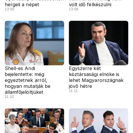
hergeli a népet
volt idő felkészülni
13:50
13:08
Shell-es Andi
Egyszerre két
bejelentette: még
köztársasági elnöke is
egyeztetnek arról,
lehet Magyarországnak
hogyan mutatják be
jövő hétre
11:11
államfőjelöltjüket
11:32