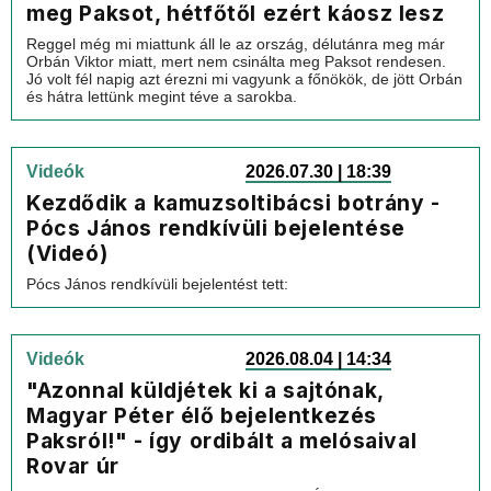
meg Paksot, hétfőtől ezért káosz lesz
Reggel még mi miattunk áll le az ország, délutánra meg már
Orbán Viktor miatt, mert nem csinálta meg Paksot rendesen.
Jó volt fél napig azt érezni mi vagyunk a főnökök, de jött Orbán
és hátra lettünk megint téve a sarokba.
Videók
2026.07.30 | 18:39
Kezdődik a kamuzsoltibácsi botrány -
Pócs János rendkívüli bejelentése
(Videó)
Pócs János rendkívüli bejelentést tett:
Videók
2026.08.04 | 14:34
"Azonnal küldjétek ki a sajtónak,
Magyar Péter élő bejelentkezés
Paksról!" - így ordibált a melósaival
Rovar úr