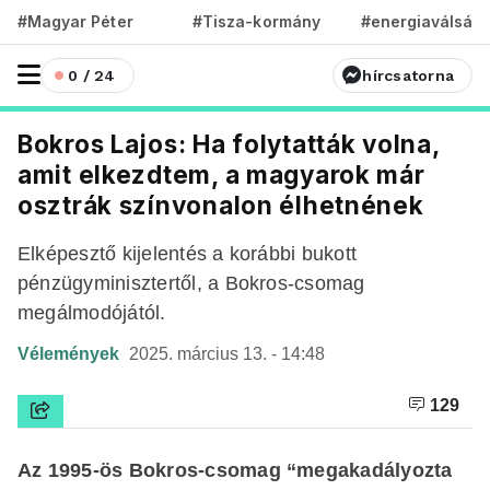
#Magyar Péter
#Tisza-kormány
#energiaválság
0 / 24
hírcsatorna
Bokros Lajos: Ha folytatták volna,
amit elkezdtem, a magyarok már
osztrák színvonalon élhetnének
Elképesztő kijelentés a korábbi bukott
pénzügyminisztertől, a Bokros-csomag
megálmodójától.
Vélemények
2025. március 13. - 14:48
129
Az 1995-ös Bokros-csomag “megakadályozta