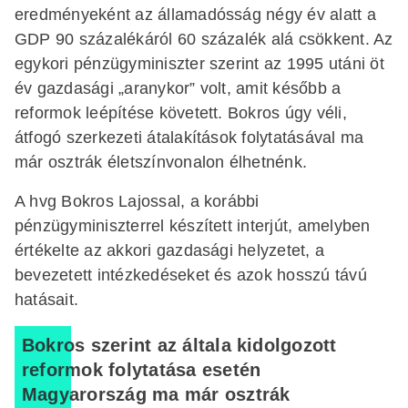
eredményeként az államadósság négy év alatt a
GDP 90 százalékáról 60 százalék alá csökkent. Az
egykori pénzügyminiszter szerint az 1995 utáni öt
év gazdasági „aranykor” volt, amit később a
reformok leépítése követett. Bokros úgy véli,
átfogó szerkezeti átalakítások folytatásával ma
már osztrák életszínvonalon élhetnénk.
A hvg Bokros Lajossal, a korábbi
pénzügyminiszterrel készített interjút, amelyben
értékelte az akkori gazdasági helyzetet, a
bevezetett intézkedéseket és azok hosszú távú
hatásait.
Bokros szerint az általa kidolgozott
reformok folytatása esetén
Magyarország ma már osztrák