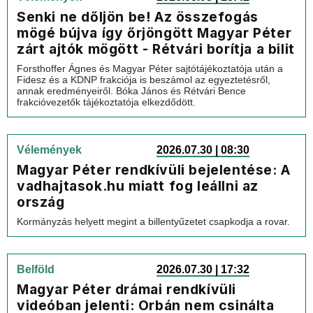
Senki ne dőljön be! Az összefogás
mögé bújva így őrjöngött Magyar Péter
zárt ajtók mögött - Rétvári borítja a bilit
Forsthoffer Ágnes és Magyar Péter sajtótájékoztatója után a
Fidesz és a KDNP frakciója is beszámol az egyeztetésről,
annak eredményeiről. Bóka János és Rétvári Bence
frakcióvezetők tájékoztatója elkezdődött.
Vélemények
2026.07.30 | 08:30
Magyar Péter rendkívüli bejelentése: A
vadhajtasok.hu miatt fog leállni az
ország
Kormányzás helyett megint a billentyűzetet csapkodja a rovar.
Belföld
2026.07.30 | 17:32
Magyar Péter drámai rendkívüli
videóban jelenti: Orbán nem csinálta