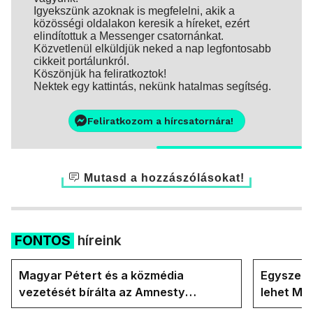
Igyekszünk azoknak is megfelelni, akik a
közösségi oldalakon keresik a híreket, ezért
elindítottuk a Messenger csatornánkat.
Közvetlenül elküldjük neked a nap legfontosabb
cikkeit portálunkról.
Köszönjük ha feliratkoztok!
Nektek egy kattintás, nekünk hatalmas segítség.
Feliratkozom a hírcsatornára!
Mutasd a hozzászólásokat!
FONTOS
híreink
Magyar Pétert és a közmédia
Egyszerre
vezetését bírálta az Amnesty
lehet Ma
International a Klubrádióban