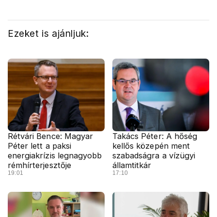
Ezeket is ajánljuk:
Rétvári Bence: Magyar
Takács Péter: A hőség
Péter lett a paksi
kellős közepén ment
energiakrízis legnagyobb
szabadságra a vízügyi
rémhírterjesztője
államtitkár
19:01
17:10