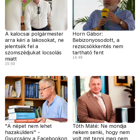
A kalocsai polgármester
Horn Gábor:
arra kéri a lakosokat, ne
Bebizonyosodott, a
jelentsék fel a
rezsicsökkentés nem
szomszédjukat locsolás
tartható fent
14:49
miatt
15:50
"A népet nem lehet
Tóth Máté: Ne mondja
hazaküldeni" -
nekem senki, hogy nem
Gyurcsány a Facebookon
volt mit tenni meg nem