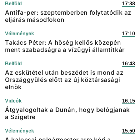
Belföld
17:38
Antifa-per: szeptemberben folytatódik az
eljárás másodfokon
Vélemények
17:10
Takács Péter: A hőség kellős közepén
ment szabadságra a vízügyi államtitkár
Belföld
16:43
Az eskütétel után beszédet is mond az
Országgyűlés előtt az új köztársasági
elnök
Videók
16:15
Átgyalogoltak a Dunán, hogy belógjanak
a Szigetre
Vélemények
15:50
A kalocsai polgármester arra kéri a