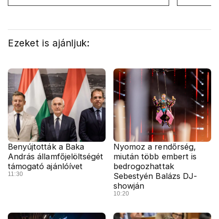
országot
Ezeket is ajánljuk:
Benyújtották a Baka
Nyomoz a rendőrség,
András államfőjelöltségét
miután több embert is
támogató ajánlóívet
bedrogozhattak
11:30
Sebestyén Balázs DJ-
showján
10:20