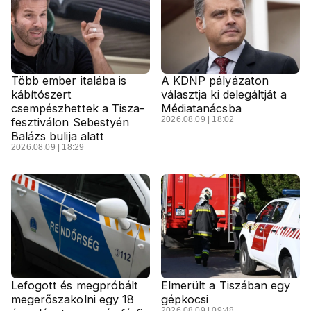
Több ember italába is
A KDNP pályázaton
kábítószert
választja ki delegáltját a
csempészhettek a Tisza-
Médiatanácsba
2026.08.09 | 18:02
fesztiválon Sebestyén
Balázs bulija alatt
2026.08.09 | 18:29
Lefogott és megpróbált
Elmerült a Tiszában egy
megerőszakolni egy 18
gépkocsi
2026.08.09 | 09:48