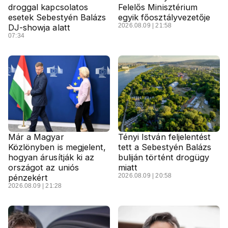
droggal kapcsolatos
Felelős Minisztérium
esetek Sebestyén Balázs
egyik főosztályvezetője
2026.08.09 | 21:58
DJ-showja alatt
07:34
Már a Magyar
Tényi István feljelentést
Közlönyben is megjelent,
tett a Sebestyén Balázs
hogyan árusítják ki az
buliján történt drogügy
országot az uniós
miatt
2026.08.09 | 20:58
pénzekért
2026.08.09 | 21:28