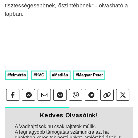
tisztességesebbnek, őszintébbnek” - olvasható a
lapban.
#felmérés
#HVG
#Medián
#Magyar Péter
Kedves Olvasóink!
A Vadhajtások.hu csak rajtatok múlik.
A legnagyobb támogatás számunkra az, ha
direktben keresitek portálunkat, amiért hálásak is