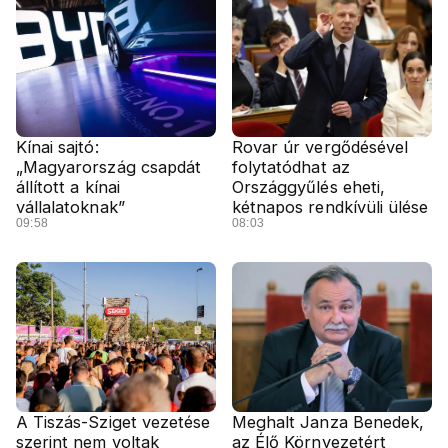
Kínai sajtó:
Rovar úr vergődésével
„Magyarország csapdát
folytatódhat az
állított a kínai
Országgyűlés eheti,
vállalatoknak”
kétnapos rendkívüli ülése
09:58
08:03
A Tiszás-Sziget vezetése
Meghalt Janza Benedek,
szerint nem voltak
az Élő Környezetért