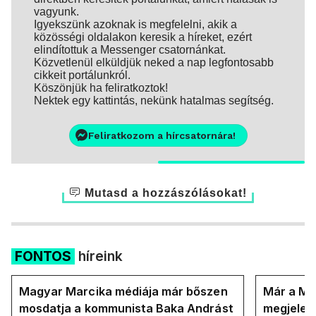
vagyunk.
Igyekszünk azoknak is megfelelni, akik a
közösségi oldalakon keresik a híreket, ezért
elindítottuk a Messenger csatornánkat.
Közvetlenül elküldjük neked a nap legfontosabb
cikkeit portálunkról.
Köszönjük ha feliratkoztok!
Nektek egy kattintás, nekünk hatalmas segítség.
Feliratkozom a hírcsatornára!
Mutasd a hozzászólásokat!
FONTOS
híreink
Magyar Marcika médiája már bőszen
Már a Ma
mosdatja a kommunista Baka Andrást
megjelent