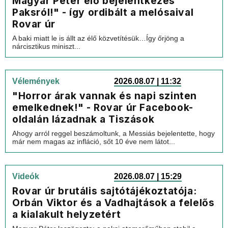
Magyar Péter élő bejelentkezés
Paksról!" - így ordibált a melósaival
Rovar úr
A baki miatt le is állt az élő közvetítésük…Így őrjöng a
nárcisztikus miniszt...
Vélemények
2026.08.07 | 11:32
"Horror árak vannak és napi szinten
emelkednek!" - Rovar úr Facebook-
oldalán lázadnak a Tiszások
Ahogy arról reggel beszámoltunk, a Messiás bejelentette, hogy
már nem magas az infláció, sőt 10 éve nem látot...
Videók
2026.08.07 | 15:29
Rovar úr brutális sajtótájékoztatója:
Orbán Viktor és a Vadhajtások a felelős
a kialakult helyzetért