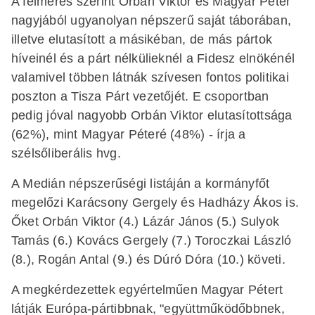
A felmérés szerint Orbán Viktor és Magyar Péter
nagyjából ugyanolyan népszerű saját táborában,
illetve elutasított a másikéban, de más pártok
híveinél és a párt nélkülieknél a Fidesz elnökénél
valamivel többen látnák szívesen fontos politikai
poszton a Tisza Párt vezetőjét. E csoportban
pedig jóval nagyobb Orbán Viktor elutasítottsága
(62%), mint Magyar Péteré (48%) - írja a
szélsőliberális hvg.
A Medián népszerűségi listáján a kormányfőt
megelőzi Karácsony Gergely és Hadházy Ákos is.
Őket Orbán Viktor (4.) Lázár János (5.) Sulyok
Tamás (6.) Kovács Gergely (7.) Toroczkai László
(8.), Rogán Antal (9.) és Dúró Dóra (10.) követi.
A megkérdezettek egyértelműen Magyar Pétert
látják Európa-pártibbnak, "együttműködőbbnek,