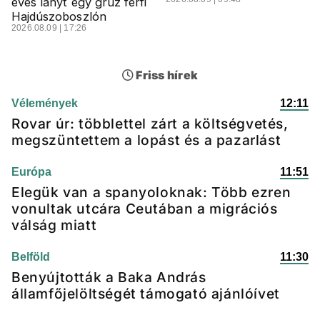
éves lányt egy grúz férfi
Hajdúszoboszlón
2026.08.09 | 17:26
Friss hírek
Vélemények
12:11
Rovar úr: többlettel zárt a költségvetés,
megszüntettem a lopást és a pazarlást
Európa
11:51
Elegük van a spanyoloknak: Több ezren
vonultak utcára Ceutában a migrációs
válság miatt
Belföld
11:30
Benyújtották a Baka András
államfőjelöltségét támogató ajánlóívet