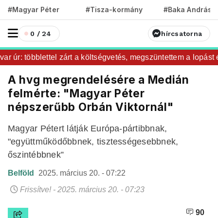
#Magyar Péter
#Tisza-kormány
#Baka András
0 / 24
hírcsatorna
 úr: többlettel zárt a költségvetés, megszüntettem a lopást és
A hvg megrendelésére a Medián
felmérte: "Magyar Péter
népszerűbb Orbán Viktornál"
Magyar Pétert látják Európa-pártibbnak,
"együttműködőbbnek, tisztességesebbnek,
őszintébbnek”
Belföld
2025. március 20. - 07:22
Frissítve! - 2025. március 20. - 07:23
90