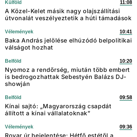
Külföld
11:08
A Közel-Kelet másik nagy olajszállítási
útvonalát veszélyeztetik a húti támadások
Vélemények
10:41
Baka András jelölése elhúzódó belpolitikai
válságot hozhat
Belföld
10:20
Nyomoz a rendőrség, miután több embert
is bedrogozhattak Sebestyén Balázs DJ-
showján
Belföld
09:58
Kínai sajtó: „Magyarország csapdát
állított a kínai vállalatoknak”
Vélemények
09:36
Rovar úr bejelentése: Hétfő estétől a