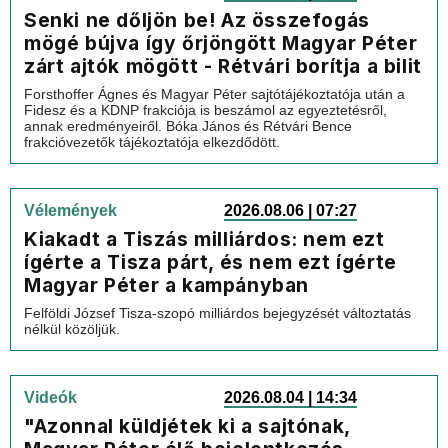
Senki ne dőljön be! Az összefogás
mögé bújva így őrjöngött Magyar Péter
zárt ajtók mögött - Rétvári borítja a bilit
Forsthoffer Ágnes és Magyar Péter sajtótájékoztatója után a
Fidesz és a KDNP frakciója is beszámol az egyeztetésről,
annak eredményeiről. Bóka János és Rétvári Bence
frakcióvezetők tájékoztatója elkezdődött.
Vélemények
2026.08.06 | 07:27
Kiakadt a Tiszás milliárdos: nem ezt
ígérte a Tisza párt, és nem ezt ígérte
Magyar Péter a kampányban
Felföldi József Tisza-szopó milliárdos bejegyzését változtatás
nélkül közöljük.
Videók
2026.08.04 | 14:34
"Azonnal küldjétek ki a sajtónak,