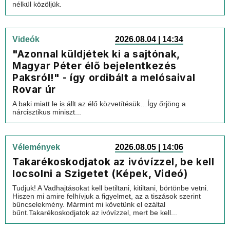
nélkül közöljük.
Videók
2026.08.04 | 14:34
"Azonnal küldjétek ki a sajtónak,
Magyar Péter élő bejelentkezés
Paksról!" - így ordibált a melósaival
Rovar úr
A baki miatt le is állt az élő közvetítésük…Így őrjöng a
nárcisztikus miniszt...
Vélemények
2026.08.05 | 14:06
Takarékoskodjatok az ivóvízzel, be kell
locsolni a Szigetet (Képek, Videó)
Tudjuk! A Vadhajtásokat kell betiltani, kitiltani, börtönbe vetni.
Hiszen mi amire felhívjuk a figyelmet, az a tiszások szerint
bűncselekmény. Mármint mi követünk el ezáltal
bűnt.Takarékoskodjatok az ivóvízzel, mert be kell...