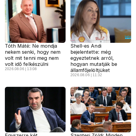
Tóth Máté: Ne mondja
Shell-es Andi
nekem senki, hogy nem
bejelentette: még
volt mit tenni meg nem
egyeztetnek arról,
volt idő felkészülni
hogyan mutatják be
2026.08.06 | 13:08
államfőjelöltjüket
2026.08.06 | 11:32
Egyszerre két
Szentesi Zöldi: Minden