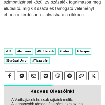
szimpatizánsai közül 29 százalék fogalmazott meg
elutasító, míg 68 százalék támogató véleményt
ebben a kérdésben – olvasható a cikkben.
#DK
#felmérés
#Mi Hazánk
#Fidesz
#Ukrajna
#Európai Unio
#Tisza-párt
Kedves Olvasóink!
A Vadhajtások.hu csak rajtatok múlik.
A legnagyobb támogatás számunkra az, ha