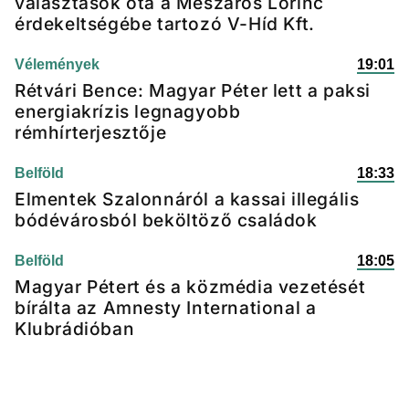
választások óta a Mészáros Lőrinc
érdekeltségébe tartozó V-Híd Kft.
Vélemények
19:01
Rétvári Bence: Magyar Péter lett a paksi
energiakrízis legnagyobb
rémhírterjesztője
Belföld
18:33
Elmentek Szalonnáról a kassai illegális
bódévárosból beköltöző családok
Belföld
18:05
Magyar Pétert és a közmédia vezetését
bírálta az Amnesty International a
Klubrádióban