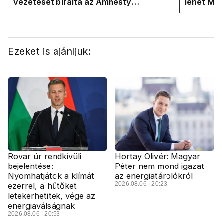
vezetését bírálta az Amnesty
lehet Ma
International a Klubrádióban
Ezeket is ajánljuk:
Rovar úr rendkívüli
Hortay Olivér: Magyar
bejelentése:
Péter nem mond igazat
Nyomhatjátok a klímát
az energiatárolókról
2026.08.06 | 20:23
ezerrel, a hűtőket
letekerhetitek, vége az
energiaválságnak
2026.08.06 | 20:53