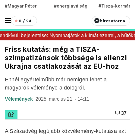
#Magyar Péter
#energiaválság
#Tisza-kormány
0 / 24
hírcsatorna
kívüli bejelentése: Nyomhatjátok a klímát ezerrel, a hűtőket 
Friss kutatás: még a TISZA-
szimpatizánsok többsége is ellenzi
Ukrajna csatlakozását az EU-hoz
Ennél egyértelműbb már nemigen lehet a
magyarok véleménye a dologról.
Vélemények
2025. március 21. - 14:11
37
A Századvég legújabb közvélemény-kutatása azt