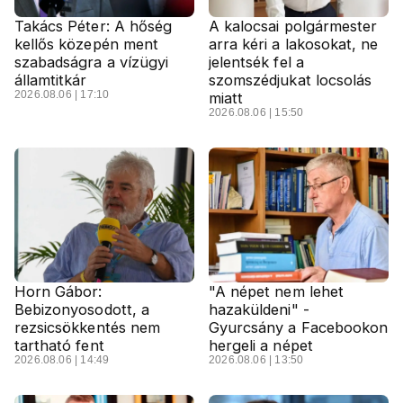
Takács Péter: A hőség
A kalocsai polgármester
kellős közepén ment
arra kéri a lakosokat, ne
szabadságra a vízügyi
jelentsék fel a
államtitkár
szomszédjukat locsolás
2026.08.06 | 17:10
miatt
2026.08.06 | 15:50
Horn Gábor:
"A népet nem lehet
Bebizonyosodott, a
hazaküldeni" -
rezsicsökkentés nem
Gyurcsány a Facebookon
tartható fent
hergeli a népet
2026.08.06 | 14:49
2026.08.06 | 13:50