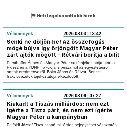
Heti legolvasottabb hírek
Vélemények
2026.08.03 | 13:42
Senki ne dőljön be! Az összefogás
mögé bújva így őrjöngött Magyar Péter
zárt ajtók mögött - Rétvári borítja a bilit
Forsthoffer Ágnes és Magyar Péter sajtótájékoztatója után a
Fidesz és a KDNP frakciója is beszámol az egyeztetésről,
annak eredményeiről. Bóka János és Rétvári Bence
frakcióvezetők tájékoztatója elkezdődött.
Vélemények
2026.08.06 | 07:27
Kiakadt a Tiszás milliárdos: nem ezt
ígérte a Tisza párt, és nem ezt ígérte
Magyar Péter a kampányban
Felföldi József Tisza-szopó milliárdos bejegyzését változtatás