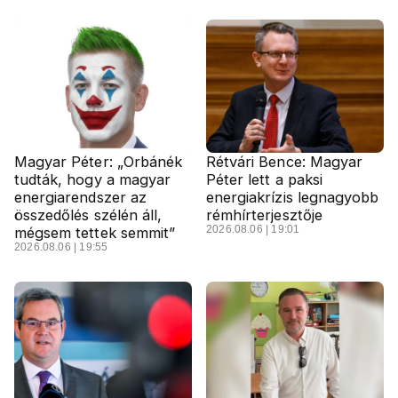
Magyar Péter: „Orbánék
Rétvári Bence: Magyar
tudták, hogy a magyar
Péter lett a paksi
energiarendszer az
energiakrízis legnagyobb
összedőlés szélén áll,
rémhírterjesztője
2026.08.06 | 19:01
mégsem tettek semmit”
2026.08.06 | 19:55