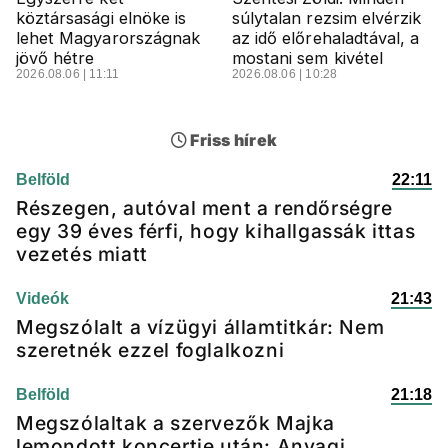
köztársasági elnöke is
súlytalan rezsim elvérzik
lehet Magyarországnak
az idő előrehaladtával, a
jövő hétre
mostani sem kivétel
2026.08.06 | 11:11
2026.08.06 | 10:28
Friss hírek
Belföld
22:11
Részegen, autóval ment a rendőrségre
egy 39 éves férfi, hogy kihallgassák ittas
vezetés miatt
Videók
21:43
Megszólalt a vízügyi államtitkár: Nem
szeretnék ezzel foglalkozni
Belföld
21:18
Megszólaltak a szervezők Majka
lemondott koncertje után: Anyagi