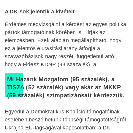
A DK-sok jelentik a kivételt
Érdemes megvizsgálni a kérdést az egyes politikai
pártok támogatóinak körében is – írják az
elemzésben. Ezek alapján megállapítható, hogy
ez a jelentős elutasítási arány átfogja a
szavazóbázisok nagy részét, függetlenül attól,
hogy a Fidesz-KDNP (93 százalék), a
Mi Hazánk Mozgalom (95 százalék), a
TISZA (52 százalék) vagy akár az MKKP
(59 százalék) szimpatizánsait kérdezzük.
Egyedül a Demokratikus Koalíció támogatóinak
esetében beszélhetünk többségi támogatottságról
Ukrajna EU-tagságával kapcsolatban: a DK