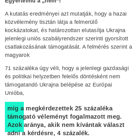
Egyértelmű a „nem”!
A kutatás eredményei azt mutatják, hogy a hazai
közvélemény tisztán látja a felmerülő
kockázatokat, és határozottan elutasítja Ukrajna
jelenlegi uniós szabályrendszer szerinti gyorsított
csatlakozásának támogatását. A felmérés szerint a
magyarok
71 százaléka úgy véli, hogy a jelenlegi gazdasági
és politikai helyzetben felelős döntésként nem
támogatandó Ukrajna belépése az Európai
Unióba,
míg a megkérdezettek 25 százaléka
támogató véleményt fogalmazott meg.
Azok aránya, akik nem kívántak választ
adni a kérdésre, 4 százalék.