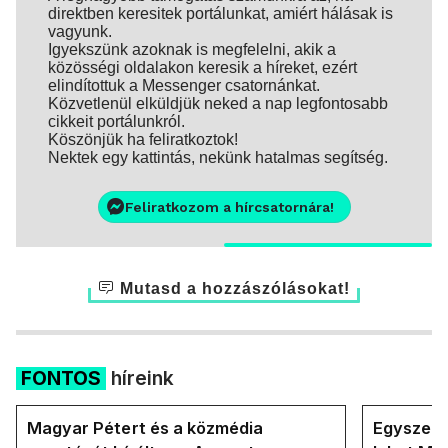
direktben keresitek portálunkat, amiért hálásak is
vagyunk.
Igyekszünk azoknak is megfelelni, akik a
közösségi oldalakon keresik a híreket, ezért
elindítottuk a Messenger csatornánkat.
Közvetlenül elküldjük neked a nap legfontosabb
cikkeit portálunkról.
Köszönjük ha feliratkoztok!
Nektek egy kattintás, nekünk hatalmas segítség.
Feliratkozom a hírcsatornára!
Mutasd a hozzászólásokat!
FONTOS
híreink
Magyar Pétert és a közmédia
Egyszerre