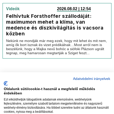
Videók
2026.08.02 | 12:54
Felhívtuk Forsthoffer szállodáját:
maximumon mehet a klíma, van
medence és díszkivilágítás is vacsora
közben
Nekünk ne mondják már meg ezek, hogy mit lehet és mit nem,
amíg ők bort isznak és vizet prédikálnak…Most arról nem is
beszélünk, hogy a Majka nevű bohóc a siófoki Plázson ugrált
tegnap, meg hamarosan megtartják a Sziget feszt...
Adatvédelmi irányelvek
Oldalunk süti/cookie-t használ a megfelelő működés
vadhajtások
érdekében
Ezt elküldhetjük látogatóink adatainak elemzésére, webhelyünk
fejlesztésére, személyre szabott tartalom megjelenítésére és nagyszerű
webhely-élmény biztosítására. Ha többet szeretne tudni az általunk használt
Szerkesztőség:
szerk@vadhajtasok.hu
cookies, nyissa meg a beállításokat.
Modi:
moderator@vadhajtasok.hu