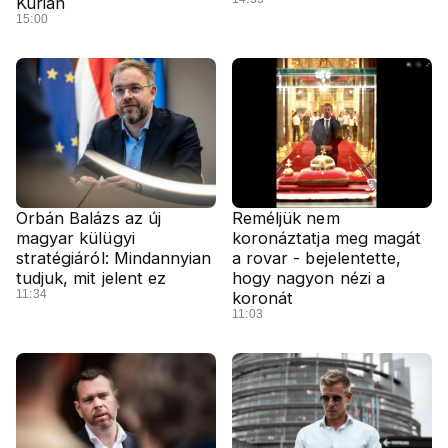
Kúrián
15:00
Orbán Balázs az új
Reméljük nem
magyar külügyi
koronáztatja meg magát
stratégiáról: Mindannyian
a rovar - bejelentette,
tudjuk, mit jelent ez
hogy nagyon nézi a
11:34
koronát
11:03