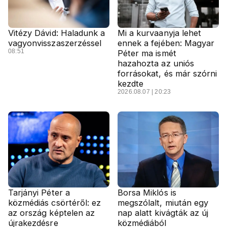
Vitézy Dávid: Haladunk a
Mi a kurvaanyja lehet
vagyonvisszaszerzéssel
ennek a fejében: Magyar
08:51
Péter ma ismét
hazahozta az uniós
forrásokat, és már szórni
kezdte
2026.08.07 | 20:23
Tarjányi Péter a
Borsa Miklós is
közmédiás csörtéről: ez
megszólalt, miután egy
az ország képtelen az
nap alatt kivágták az új
újrakezdésre
közmédiából