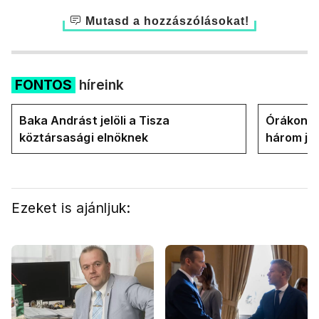
Mutasd a hozzászólásokat!
FONTOS
híreink
Baka Andrást jelöli a Tisza
Órákon b
köztársasági elnöknek
három jel
államfőt 
Ezeket is ajánljuk: