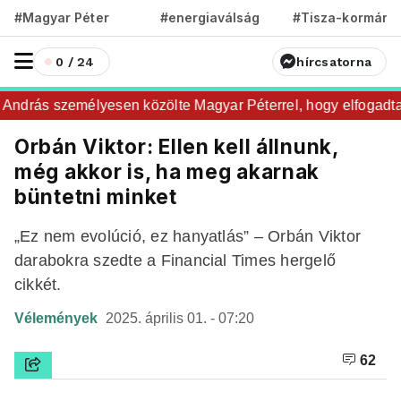
#Magyar Péter
#energiaválság
#Tisza-kormány
0 / 24
hírcsatorna
drás személyesen közölte Magyar Péterrel, hogy elfogadta az 
Orbán Viktor: Ellen kell állnunk,
még akkor is, ha meg akarnak
büntetni minket
„Ez nem evolúció, ez hanyatlás” – Orbán Viktor
darabokra szedte a Financial Times hergelő
cikkét.
Vélemények
2025. április 01. - 07:20
62