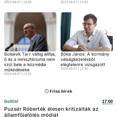
2026.08.07 | 16:00
2026.08.07 | 14:02
Bolsevik Tarr váltig állítja,
Bóka János: A kormány
ő és a minisztériuma nem
válságkezelésből
szól bele a közmédia
elégtelenre vizsgázott
2026.08.07 | 12:40
működésébe
2026.08.07 | 13:21
Friss hírek
Belföld
17:00
Puzsér Róberték élesen kritizálták az
államfőjelölés módját