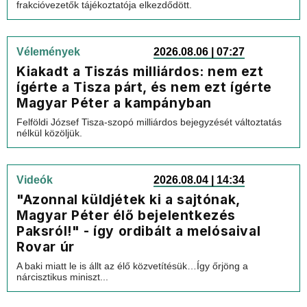
frakcióvezetők tájékoztatója elkezdődött.
Vélemények
2026.08.06 | 07:27
Kiakadt a Tiszás milliárdos: nem ezt
ígérte a Tisza párt, és nem ezt ígérte
Magyar Péter a kampányban
Felföldi József Tisza-szopó milliárdos bejegyzését változtatás
nélkül közöljük.
Videók
2026.08.04 | 14:34
"Azonnal küldjétek ki a sajtónak,
Magyar Péter élő bejelentkezés
Paksról!" - így ordibált a melósaival
Rovar úr
A baki miatt le is állt az élő közvetítésük…Így őrjöng a
nárcisztikus miniszt...