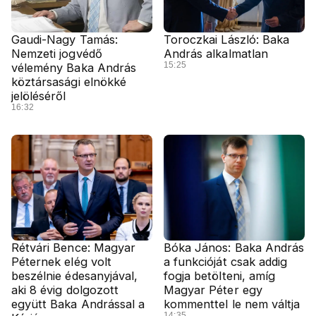
Gaudi-Nagy Tamás:
Toroczkai László: Baka
Nemzeti jogvédő
András alkalmatlan
15:25
vélemény Baka András
köztársasági elnökké
jelöléséről
16:32
Rétvári Bence: Magyar
Bóka János: Baka András
Péternek elég volt
a funkcióját csak addig
beszélnie édesanyjával,
fogja betölteni, amíg
aki 8 évig dolgozott
Magyar Péter egy
együtt Baka Andrással a
kommenttel le nem váltja
14:35