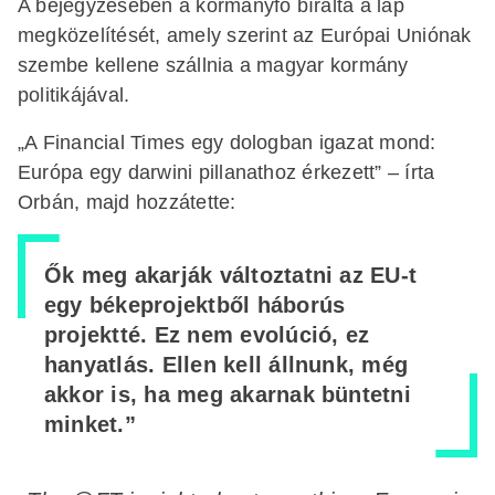
A bejegyzésében a kormányfő bírálta a lap
megközelítését, amely szerint az Európai Uniónak
szembe kellene szállnia a magyar kormány
politikájával.
„A Financial Times egy dologban igazat mond:
Európa egy darwini pillanathoz érkezett” – írta
Orbán, majd hozzátette:
Ők meg akarják változtatni az EU-t
egy békeprojektből háborús
projektté. Ez nem evolúció, ez
hanyatlás. Ellen kell állnunk, még
akkor is, ha meg akarnak büntetni
minket.”