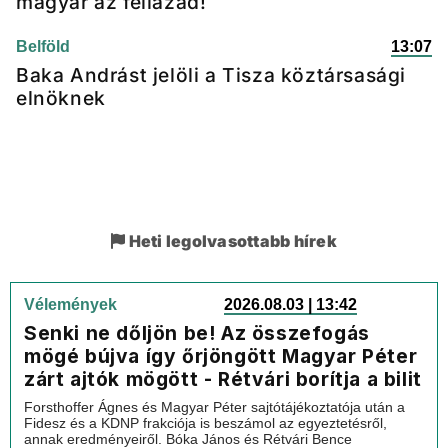
magyar az fellázad!
Belföld
13:07
Baka Andrást jelöli a Tisza köztársasági
elnöknek
Heti legolvasottabb hírek
Vélemények
2026.08.03 | 13:42
Senki ne dőljön be! Az összefogás
mögé bújva így őrjöngött Magyar Péter
zárt ajtók mögött - Rétvári borítja a bilit
Forsthoffer Ágnes és Magyar Péter sajtótájékoztatója után a
Fidesz és a KDNP frakciója is beszámol az egyeztetésről,
annak eredményeiről. Bóka János és Rétvári Bence