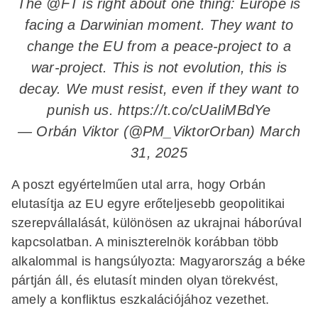
The
@FT
is right about one thing: Europe is
facing a Darwinian moment. They want to
change the EU from a peace-project to a
war-project. This is not evolution, this is
decay. We must resist, even if they want to
punish us.
https://t.co/cUaIiMBdYe
— Orbán Viktor (@PM_ViktorOrban)
March
31, 2025
A poszt egyértelműen utal arra, hogy Orbán
elutasítja az EU egyre erőteljesebb geopolitikai
szerepvállalását, különösen az ukrajnai háborúval
kapcsolatban. A miniszterelnök korábban több
alkalommal is hangsúlyozta: Magyarország a béke
pártján áll, és elutasít minden olyan törekvést,
amely a konfliktus eszkalációjához vezethet.