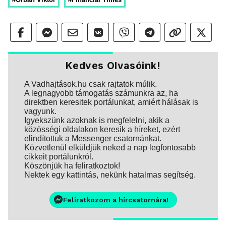
Kedves Olvasóink!
A Vadhajtások.hu csak rajtatok múlik.
A legnagyobb támogatás számunkra az, ha
direktben keresitek portálunkat, amiért hálásak is
vagyunk.
Igyekszünk azoknak is megfelelni, akik a
közösségi oldalakon keresik a híreket, ezért
elindítottuk a Messenger csatornánkat.
Közvetlenül elküldjük neked a nap legfontosabb
cikkeit portálunkról.
Köszönjük ha feliratkoztok!
Nektek egy kattintás, nekünk hatalmas segítség.
Feliratkozom a hírcsatornára!