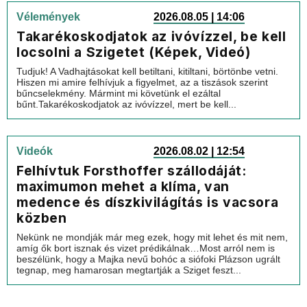
Vélemények
2026.08.05 | 14:06
Takarékoskodjatok az ivóvízzel, be kell
locsolni a Szigetet (Képek, Videó)
Tudjuk! A Vadhajtásokat kell betiltani, kitiltani, börtönbe vetni.
Hiszen mi amire felhívjuk a figyelmet, az a tiszások szerint
bűncselekmény. Mármint mi követünk el ezáltal
bűnt.Takarékoskodjatok az ivóvízzel, mert be kell...
Videók
2026.08.02 | 12:54
Felhívtuk Forsthoffer szállodáját:
maximumon mehet a klíma, van
medence és díszkivilágítás is vacsora
közben
Nekünk ne mondják már meg ezek, hogy mit lehet és mit nem,
amíg ők bort isznak és vizet prédikálnak…Most arról nem is
beszélünk, hogy a Majka nevű bohóc a siófoki Plázson ugrált
tegnap, meg hamarosan megtartják a Sziget feszt...