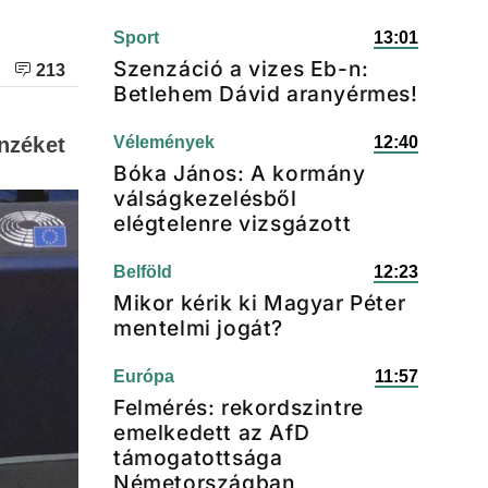
Sport
13:01
Szenzáció a vizes Eb-n:
213
Betlehem Dávid aranyérmes!
enzéket
Vélemények
12:40
Bóka János: A kormány
válságkezelésből
elégtelenre vizsgázott
Belföld
12:23
Mikor kérik ki Magyar Péter
mentelmi jogát?
Európa
11:57
Felmérés: rekordszintre
emelkedett az AfD
támogatottsága
Németországban