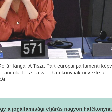
llár Kinga. A Tisza Párt európai parlamenti képv
 – angolul felszólalva – hatékonynak nevezte a
sát.
gy a jogállamisági eljárás nagyon hatékonyn