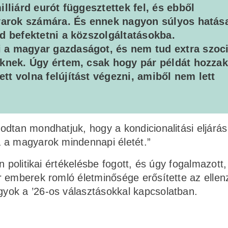
lliárd eurót függesztettek fel, és ebből
gyarok számára. És ennek nagyon súlyos hatás
d befektetni a közszolgáltatásokba.
a magyar gazdaságot, és nem tud extra szoci
knek. Úgy értem, csak hogy pár példát hozzak
t volna felújítást végezni, amiből nem lett
odtan mondhatjuk, hogy a kondicionalitási eljárá
 a magyarok mindennapi életét.”
n politikai értékelésbe fogott, és úgy fogalmazott
r emberek romló életminősége erősítette az ellen
yok a ’26-os választásokkal kapcsolatban.