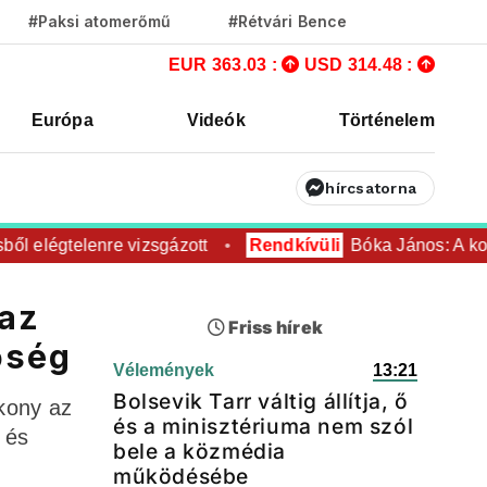
#Paksi atomerőmű
#Rétvári Bence
EUR 363.03 :
USD 314.48 :
Európa
Videók
Történelem
hírcsatorna
elégtelenre vizsgázott
Rendkívüli
Bóka János: A kormá
 az
Friss hírek
őség
Vélemények
13:21
Bolsevik Tarr váltig állítja, ő
ékony az
és a minisztériuma nem szól
 és
bele a közmédia
működésébe