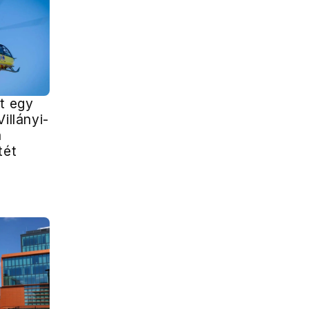
t egy
illányi-
a
tét