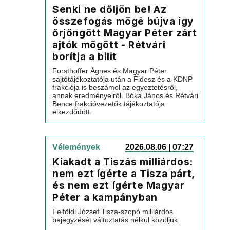
Senki ne dőljön be! Az
összefogás mögé bújva így
őrjöngött Magyar Péter zárt
ajtók mögött - Rétvári
borítja a bilit
Forsthoffer Ágnes és Magyar Péter
sajtótájékoztatója után a Fidesz és a KDNP
frakciója is beszámol az egyeztetésről,
annak eredményeiről. Bóka János és Rétvári
Bence frakcióvezetők tájékoztatója
elkezdődött.
Vélemények
2026.08.06 | 07:27
Kiakadt a Tiszás milliárdos:
nem ezt ígérte a Tisza párt,
és nem ezt ígérte Magyar
Péter a kampányban
Felföldi József Tisza-szopó milliárdos
bejegyzését változtatás nélkül közöljük.