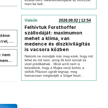
ezáltal bűnt.Takarékoskodjatok az ivóvízzel,
mert be kell...
Videók
2026.08.02 | 12:54
Felhívtuk Forsthoffer
szállodáját: maximumon
ntése:
mehet a klíma, van
rel, a
medence és díszkivilágítás
ége az
is vacsora közben
s: nem
Nekünk ne mondják már meg ezek, hogy mit
s nem
lehet és mit nem, amíg ők bort isznak és
vizet prédikálnak…Most arról nem is
beszélünk, hogy a Majka nevű bohóc a
siófoki Plázson ugrált tegnap, meg
hamarosan megtartják a Sziget feszt...