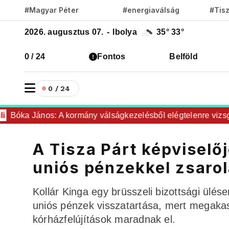
#Magyar Péter
#energiaválság
#Tis
2026. augusztus 07.
-
Ibolya
35°
33°
0 / 24
Fontos
Belföld
0 / 24
Bóka János: A kormány válságkezelésből elégtelenre vizsgázo
A Tisza Párt képviselő
uniós pénzekkel zsarol
Kollár Kinga egy brüsszeli bizottsági ülés
uniós pénzek visszatartása, mert megaka
kórházfelújítások maradnak el.