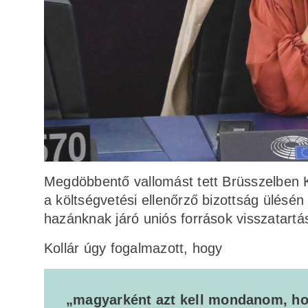
Megdöbbentő vallomást tett Brüsszelben Ko
a költségvetési ellenőrző bizottság ülésén
hazánknak járó uniós források visszatartá
Kollár úgy fogalmazott, hogy
„magyarként azt kell mondanom, ho