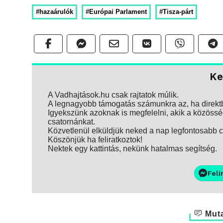
#hazaárulók
#Európai Parlament
#Tisza-párt
Ke
A Vadhajtások.hu csak rajtatok múlik.
A legnagyobb támogatás számunkra az, ha direktbe
Igyekszünk azoknak is megfelelni, akik a közösség
csatornánkat.
Közvetlenül elküldjük neked a nap legfontosabb ci
Köszönjük ha feliratkoztok!
Nektek egy kattintás, nekünk hatalmas segítség.
Feli
Muta