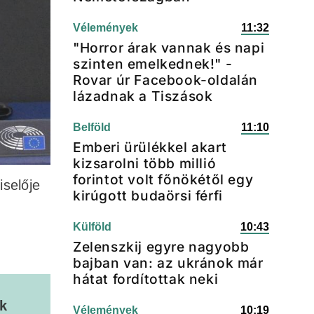
Vélemények
11:32
"Horror árak vannak és napi
szinten emelkednek!" -
Rovar úr Facebook-oldalán
lázadnak a Tiszások
Belföld
11:10
Emberi ürülékkel akart
kizsarolni több millió
forintot volt főnökétől egy
iselője
kirúgott budaörsi férfi
Külföld
10:43
Zelenszkij egyre nagyobb
bajban van: az ukránok már
hátat fordítottak neki
ak
Vélemények
10:19