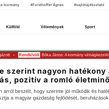
za-kormány
#Forsthoffer Ágnes
#sajtótájékoztató
Külföld
Vélemények
Sport
tt
Rendkívüli
Bóka János: A kormány válságkezelésből 
je szerint nagyon hatékony
ás, pozitív a romló életmin
en arról beszélt, hogy szerinte jól működik és hat
sztja a magyar gazdaság fejlődését, beruházások