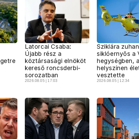
Latorcai Csaba:
Sziklára zuhan
Újabb rész a
siklóernyős a V
igetre
köztársasági elnököt
hegységben, 
kereső roncsderbi-
helyszínen éle
sorozatban
vesztette
2026.08.05 | 17:03
2026.08.05 | 12:34