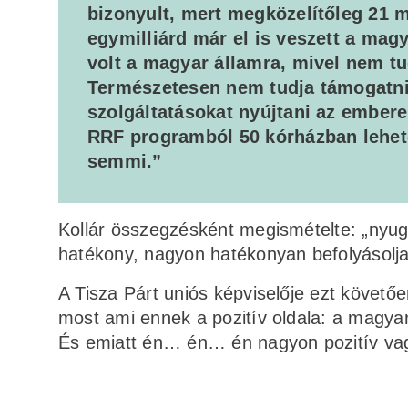
bizonyult, mert megközelítőleg 21 mi
egymilliárd már el is veszett a ma
volt a magyar államra, mivel nem tu
Természetesen nem tudja támogatni 
szolgáltatásokat nyújtani az embere
RRF programból 50 kórházban lehetet
semmi.”
Kollár összegzésként megismételte: „nyug
hatékony, nagyon hatékonyan befolyásolja
A Tisza Párt uniós képviselője ezt követőe
most ami ennek a pozitív oldala: a magya
És emiatt én… én… én nagyon pozitív vag