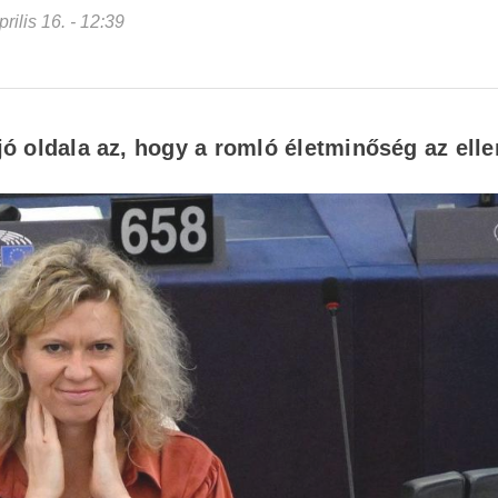
prilis 16. - 12:39
 jó oldala az, hogy a romló életminőség az ell