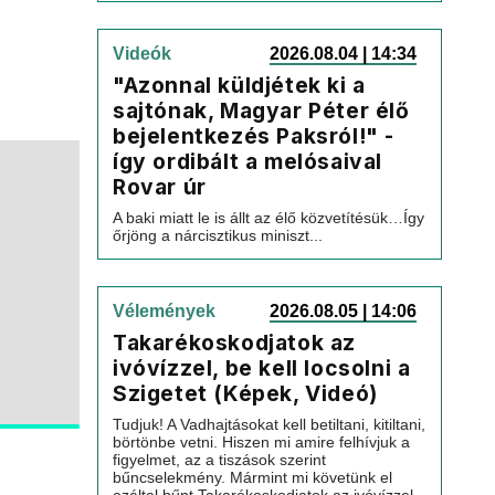
Videók
2026.08.04 | 14:34
"Azonnal küldjétek ki a
sajtónak, Magyar Péter élő
bejelentkezés Paksról!" -
így ordibált a melósaival
Rovar úr
A baki miatt le is állt az élő közvetítésük…Így
őrjöng a nárcisztikus miniszt...
Vélemények
2026.08.05 | 14:06
Takarékoskodjatok az
ivóvízzel, be kell locsolni a
Szigetet (Képek, Videó)
Tudjuk! A Vadhajtásokat kell betiltani, kitiltani,
börtönbe vetni. Hiszen mi amire felhívjuk a
figyelmet, az a tiszások szerint
bűncselekmény. Mármint mi követünk el