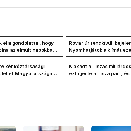
 el a gondolattal, hogy
Rovar úr rendkívüli bejele
volna az elmúlt napokban
Nyomhatjátok a klímát ezer
kkentés nélkül
hűtőket letekerhetitek, v
energiaválságnak
e két köztársasági
Kiakadt a Tiszás milliárdo
is lehet Magyarországnak
ezt ígérte a Tisza párt, é
re
ezt ígérte Magyar Péter a
kampányban