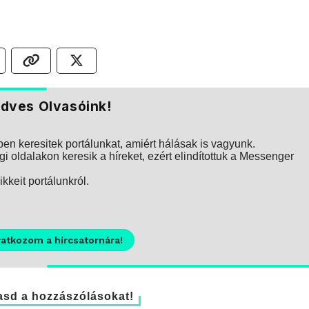
dves Olvasóink!
n keresitek portálunkat, amiért hálásak is vagyunk.
i oldalakon keresik a híreket, ezért elindítottuk a Messenger
kkeit portálunkról.
ratkozom a hírcsatornára!
sd a hozzászólásokat!