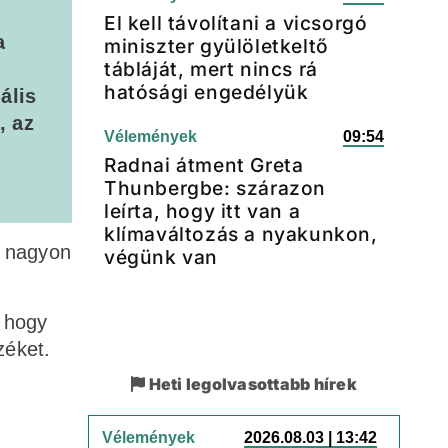
El kell távolítani a vicsorgó
a
miniszter gyülöletkeltő
tábláját, mert nincs rá
hatósági engedélyük
ális
, az
Vélemények
09:54
Radnai átment Greta
Thunbergbe: szárazon
leírta, hogy itt van a
klímaváltozás a nyakunkon,
s nagyon
végünk van
, hogy
zéket.
Heti legolvasottabb hírek
Vélemények
2026.08.03 | 13:42