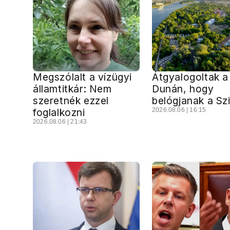
Megszólalt a vízügyi
Átgyalogoltak a
államtitkár: Nem
Dunán, hogy
szeretnék ezzel
belógjanak a Sz
foglalkozni
2026.08.06 | 16:15
2026.08.06 | 21:43