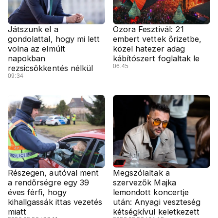
Játszunk el a
Ozora Fesztivál: 21
gondolattal, hogy mi lett
embert vettek őrizetbe,
volna az elmúlt
közel hatezer adag
napokban
kábítószert foglaltak le
06:45
rezsicsökkentés nélkül
09:34
Részegen, autóval ment
Megszólaltak a
a rendőrségre egy 39
szervezők Majka
éves férfi, hogy
lemondott koncertje
kihallgassák ittas vezetés
után: Anyagi veszteség
miatt
kétségkívül keletkezett