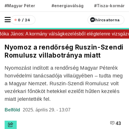
#Magyar Péter
#energiaválság
#Tisza-kormány
0 / 24
hírcsatorna
ka János: A kormány válságkezelésből elégtelenre vizsgázot
Nyomoz a rendőrség Ruszin-Szendi
Romulusz villabotránya miatt
Nyomozást indított a rendőrség Magyar Péterék
honvédelmi tanácsadója villaügyében – tudta meg
a Magyar Nemzet. Ruszin-Szendi Romulusz volt
vezérkari főnököt hetekkel ezelőtt hűtlen kezelés
miatt jelentették fel.
Belföld
2025. április 29. - 13:07
43