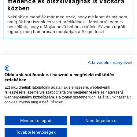
medence és díszkivilágítás is vacsora
közben
Nekünk ne mondják már meg ezek, hogy mit lehet és mit nem,
amíg ők bort isznak és vizet prédikálnak…Most arról nem is
beszélünk, hogy a Majka nevű bohóc a siófoki Plázson ugrált
tegnap, meg hamarosan megtartják a Sziget feszt...
Adatvédelmi irányelvek
Oldalunk süti/cookie-t használ a megfelelő működés
vadhajtások
érdekében
Ezt elküldhetjük látogatóink adatainak elemzésére, webhelyünk
fejlesztésére, személyre szabott tartalom megjelenítésére és nagyszerű
webhely-élmény biztosítására. Ha többet szeretne tudni az általunk használt
Szerkesztőség:
szerk@vadhajtasok.hu
cookies, nyissa meg a beállításokat.
Modi:
moderator@vadhajtasok.hu
Adatvédelem
Impresszum
Szerzői jogok
Mindent elfogad
Nem fogadom el
2018 Vadhajtások.hu
További lehetőségek