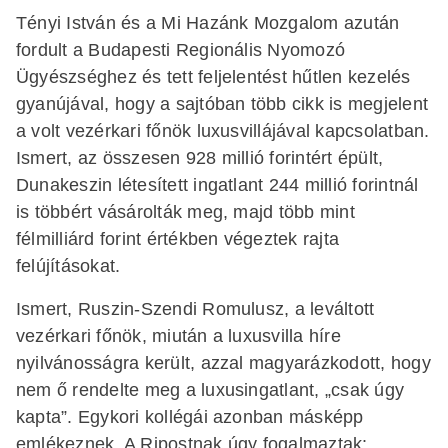
Tényi István és a Mi Hazánk Mozgalom azután
fordult a Budapesti Regionális Nyomozó
Ügyészséghez és tett feljelentést hűtlen kezelés
gyanújával, hogy a sajtóban több cikk is megjelent
a volt vezérkari főnök luxusvillájával kapcsolatban.
Ismert, az összesen 928 millió forintért épült,
Dunakeszin létesített ingatlant 244 millió forintnál
is többért vásárolták meg, majd több mint
félmilliárd forint értékben végeztek rajta
felújításokat.
Ismert, Ruszin-Szendi Romulusz, a leváltott
vezérkari főnök, miután a luxusvilla híre
nyilvánosságra került, azzal magyarázkodott, hogy
nem ő rendelte meg a luxusingatlant, „csak úgy
kapta”. Egykori kollégái azonban másképp
emlékeznek. A Ripostnak úgy fogalmaztak: