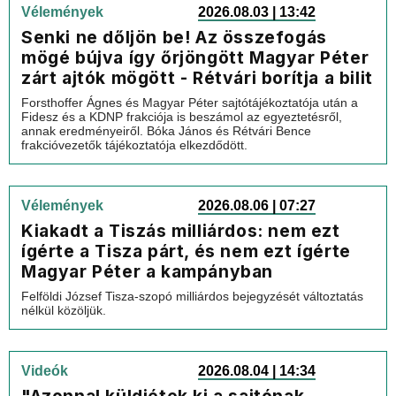
Vélemények
2026.08.03 | 13:42
Senki ne dőljön be! Az összefogás
mögé bújva így őrjöngött Magyar Péter
zárt ajtók mögött - Rétvári borítja a bilit
Forsthoffer Ágnes és Magyar Péter sajtótájékoztatója után a
Fidesz és a KDNP frakciója is beszámol az egyeztetésről,
annak eredményeiről. Bóka János és Rétvári Bence
frakcióvezetők tájékoztatója elkezdődött.
Vélemények
2026.08.06 | 07:27
Kiakadt a Tiszás milliárdos: nem ezt
ígérte a Tisza párt, és nem ezt ígérte
Magyar Péter a kampányban
Felföldi József Tisza-szopó milliárdos bejegyzését változtatás
nélkül közöljük.
Videók
2026.08.04 | 14:34