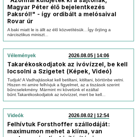
"Azonnal küldjétek ki a sajtónak,
Magyar Péter élő bejelentkezés
Paksról!" - így ordibált a melósaival
Rovar úr
A baki miatt le is állt az élő közvetítésük…Így őrjöng a
nárcisztikus miniszt...
Vélemények
2026.08.05 | 14:06
Takarékoskodjatok az ivóvízzel, be kell
locsolni a Szigetet (Képek, Videó)
Tudjuk! A Vadhajtásokat kell betiltani, kitiltani, börtönbe vetni.
Hiszen mi amire felhívjuk a figyelmet, az a tiszások szerint
bűncselekmény. Mármint mi követünk el ezáltal
bűnt.Takarékoskodjatok az ivóvízzel, mert be kell...
Videók
2026.08.02 | 12:54
Felhívtuk Forsthoffer szállodáját:
maximumon mehet a klíma, van