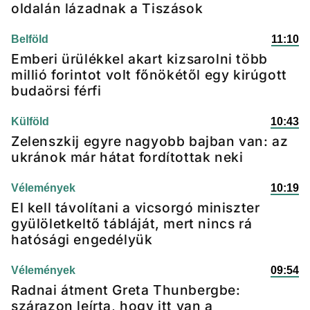
oldalán lázadnak a Tiszások
Belföld
11:10
Emberi ürülékkel akart kizsarolni több
millió forintot volt főnökétől egy kirúgott
budaörsi férfi
Külföld
10:43
Zelenszkij egyre nagyobb bajban van: az
ukránok már hátat fordítottak neki
Vélemények
10:19
El kell távolítani a vicsorgó miniszter
gyülöletkeltő tábláját, mert nincs rá
hatósági engedélyük
Vélemények
09:54
Radnai átment Greta Thunbergbe:
szárazon leírta, hogy itt van a