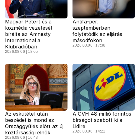
Magyar Pétert és a
Antifa-per:
közmédia vezetését
szeptemberben
bírálta az Amnesty
folytatódik az eljárás
International a
másodfokon
2026.08.06 | 17:38
Klubrádióban
2026.08.06 | 18:05
Az eskütétel után
A GVH 48 millió forintos
beszédet is mond az
bírságot szabott ki a
Országgyűlés előtt az új
Lidlre
2026.08.06 | 14:22
köztársasági elnök
2026.08.06 | 16:43