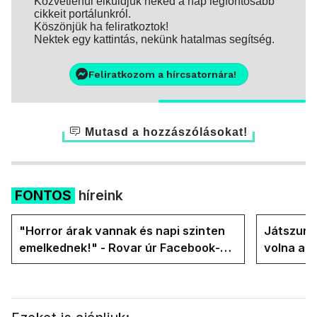
Közvetlenül elküldjük neked a nap legfontosabb
cikkeit portálunkról.
Köszönjük ha feliratkoztok!
Nektek egy kattintás, nekünk hatalmas segítség.
Feliratkozom a hírcsatornára!
Mutasd a hozzászólásokat!
FONTOS
híreink
"Horror árak vannak és napi szinten
Játszunk 
emelkednek!" - Rovar úr Facebook-
volna az
oldalán lázadnak a Tiszások
rezsicsök