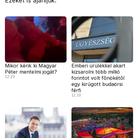
Ezeket is ajánljuk:
Mikor kérik ki Magyar
Emberi ürülékkel akart
Péter mentelmi jogát?
kizsarolni több millió
12:23
forintot volt főnökétől
egy kirúgott budaörsi
férfi
11:10