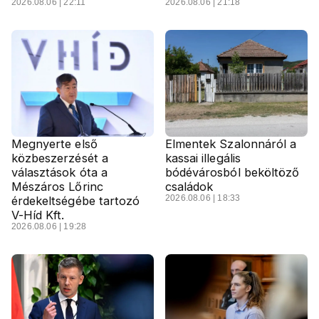
2026.08.06 | 22:11
2026.08.06 | 21:18
Megnyerte első
Elmentek Szalonnáról a
közbeszerzését a
kassai illegális
választások óta a
bódévárosból beköltöző
Mészáros Lőrinc
családok
2026.08.06 | 18:33
érdekeltségébe tartozó
V-Híd Kft.
2026.08.06 | 19:28