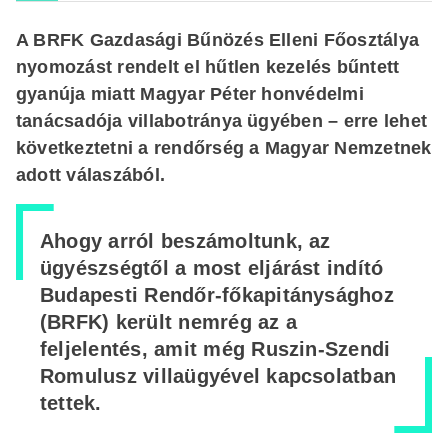
A BRFK Gazdasági Bűnözés Elleni Főosztálya
nyomozást rendelt el hűtlen kezelés bűntett
gyanúja miatt Magyar Péter honvédelmi
tanácsadója villabotránya ügyében – erre lehet
következtetni a rendőrség a Magyar Nemzetnek
adott válaszából.
Ahogy arról beszámoltunk, az
ügyészségtől a most eljárást indító
Budapesti Rendőr-főkapitánysághoz
(BRFK) került nemrég az a
feljelentés, amit még Ruszin-Szendi
Romulusz villaügyével kapcsolatban
tettek.