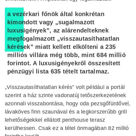
a vezérkari főnök által konkrétan
kimondott vagy „sugalmazott
luxusigények”, az alárendelteknek
megfogalmazott „visszautasíthatatlan
kérések” miatt kellett elkölteni a 235
milliós villára még több, mint 684 millió
forintot. A luxusigényekről összesített
pénzügyi lista 635 tételt tartalmaz.
„Visszautasíthatatlan kérés” volt például a portál
szerint a ház szinte vadonatúj tetőszerkezetének
azonnali visszabontása, hogy oda pezsgőfürdővel,
lávaköves finn szaunával és a legkorszerűbb grill
lehetőségekkel ellátott penthouse terasz
kerülhessen. Csak ez a tétel önmagában 82 millió