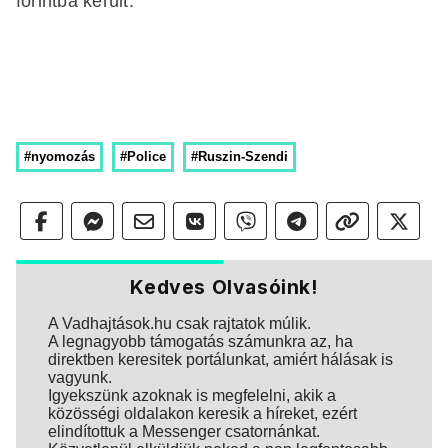
forintba került.
#nyomozás
#Police
#Ruszin-Szendi
Kedves Olvasóink!
A Vadhajtások.hu csak rajtatok múlik.
A legnagyobb támogatás számunkra az, ha
direktben keresitek portálunkat, amiért hálásak is
vagyunk.
Igyekszünk azoknak is megfelelni, akik a
közösségi oldalakon keresik a híreket, ezért
elindítottuk a Messenger csatornánkat.