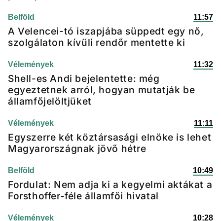
Belföld
11:57
A Velencei-tó iszapjába süppedt egy nő,
szolgálaton kívüli rendőr mentette ki
Vélemények
11:32
Shell-es Andi bejelentette: még
egyeztetnek arról, hogyan mutatják be
államfőjelöltjüket
Vélemények
11:11
Egyszerre két köztársasági elnöke is lehet
Magyarországnak jövő hétre
Belföld
10:49
Fordulat: Nem adja ki a kegyelmi aktákat a
Forsthoffer-féle államfői hivatal
Vélemények
10:28