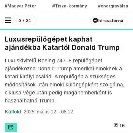
#Magyar Péter
#Tisza-kormány
#energiaválság
0 / 24
hírcsatorna
Luxusrepülőgépet kaphat
ajándékba Katartól Donald Trump
Luxuskivitelű Boeing 747–8 repülőgépet
ajándékozna Donald Trump amerikai elnöknek a
katari királyi család. A repülőgép a szükséges
módosítások után elnöki különgépként szolgálna,
ciklusa vége után pedig magánemberként is
használhatná Trump.
Külföld
2025. május 12. - 08:12
16