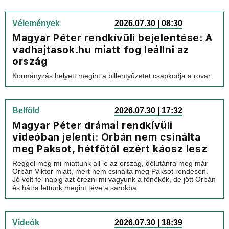
Vélemények
2026.07.30 | 08:30
Magyar Péter rendkívüli bejelentése: A
vadhajtasok.hu miatt fog leállni az
ország
Kormányzás helyett megint a billentyűzetet csapkodja a rovar.
Belföld
2026.07.30 | 17:32
Magyar Péter drámai rendkívüli
videóban jelenti: Orbán nem csinálta
meg Paksot, hétfőtől ezért káosz lesz
Reggel még mi miattunk áll le az ország, délutánra meg már
Orbán Viktor miatt, mert nem csinálta meg Paksot rendesen.
Jó volt fél napig azt érezni mi vagyunk a főnökök, de jött Orbán
és hátra lettünk megint téve a sarokba.
Videók
2026.07.30 | 18:39