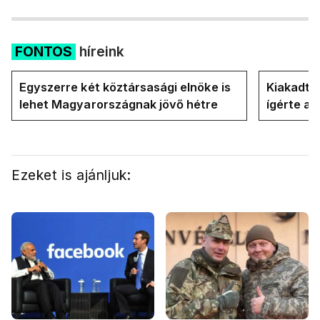
FONTOS
híreink
Egyszerre két köztársasági elnöke is
Kiakadt a
lehet Magyarországnak jövő hétre
ígérte a 
Magyar P
Ezeket is ajánljuk: