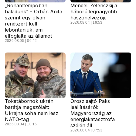
„Rohamtempóban
Mendel: Zelenszkij a
haladunk” – Orbán Anita
háború legnagyobb
szerint egy olyan
haszonélvezője
2026.08.04 | 19:53
rendszert kell
lebontaniuk, ami
elfoglalta az államot
2026.08.05 | 06:42
Tokatábornok ukrán
Orosz sajtó Paks
barátja megszólalt:
leállításáról:
Ukrajna soha nem lesz
Magyarország az
NATO-tag
energiakatasztrófa
2026.08.04 | 10:15
szélén áll
2026.08.04 | 07:53