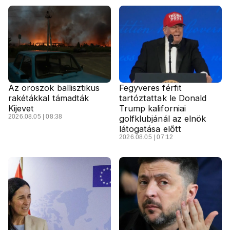
Az oroszok ballisztikus
Fegyveres férfit
rakétákkal támadták
tartóztattak le Donald
Kijevet
Trump kaliforniai
2026.08.05 | 08:38
golfklubjánál az elnök
látogatása előtt
2026.08.05 | 07:12