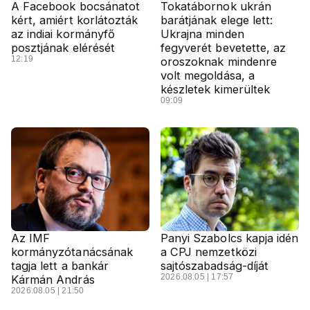
A Facebook bocsánatot
Tokatábornok ukrán
kért, amiért korlátozták
barátjának elege lett:
az indiai kormányfő
Ukrajna minden
posztjának elérését
fegyverét bevetette, az
12:19
oroszoknak mindenre
volt megoldása, a
készletek kimerültek
09:09
Az IMF
Panyi Szabolcs kapja idén
kormányzótanácsának
a CPJ nemzetközi
tagja lett a bankár
sajtószabadság-díját
2026.08.05 | 17:57
Kármán András
2026.08.05 | 21:50