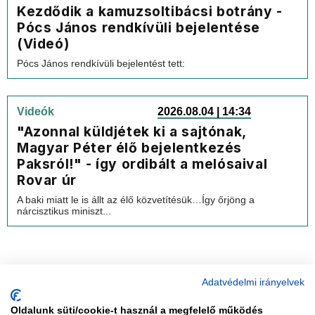
Kezdődik a kamuzsoltibácsi botrány -
Pócs János rendkívüli bejelentése
(Videó)
Pócs János rendkívüli bejelentést tett:
Videók
2026.08.04 | 14:34
"Azonnal küldjétek ki a sajtónak,
Magyar Péter élő bejelentkezés
Paksról!" - így ordibált a melósaival
Rovar úr
A baki miatt le is állt az élő közvetítésük…Így őrjöng a
nárcisztikus miniszt...
Adatvédelmi irányelvek
Oldalunk süti/cookie-t használ a megfelelő működés