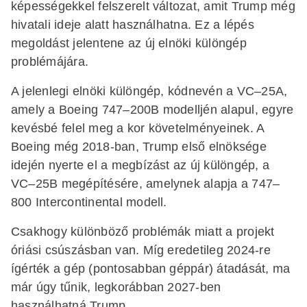
képességekkel felszerelt változat, amit Trump még
hivatali ideje alatt használhatna. Ez a lépés
megoldást jelentene az új elnöki különgép
problémájára.
A jelenlegi elnöki különgép, kódnevén a VC–25A,
amely a Boeing 747–200B modelljén alapul, egyre
kevésbé felel meg a kor követelményeinek. A
Boeing még 2018-ban, Trump első elnöksége
idején nyerte el a megbízást az új különgép, a
VC–25B megépítésére, amelynek alapja a 747–
800 Intercontinental modell.
Csakhogy különböző problémák miatt a projekt
óriási csúszásban van. Míg eredetileg 2024-re
ígérték a gép (pontosabban géppár) átadását, ma
már úgy tűnik, legkorábban 2027-ben
használhatná Trump.