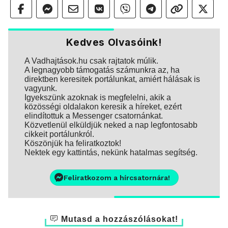
Kedves Olvasóink!
A Vadhajtások.hu csak rajtatok múlik.
A legnagyobb támogatás számunkra az, ha
direktben keresitek portálunkat, amiért hálásak is
vagyunk.
Igyekszünk azoknak is megfelelni, akik a
közösségi oldalakon keresik a híreket, ezért
elindítottuk a Messenger csatornánkat.
Közvetlenül elküldjük neked a nap legfontosabb
cikkeit portálunkról.
Köszönjük ha feliratkoztok!
Nektek egy kattintás, nekünk hatalmas segítség.
Feliratkozom a hírcsatornára!
Mutasd a hozzászólásokat!