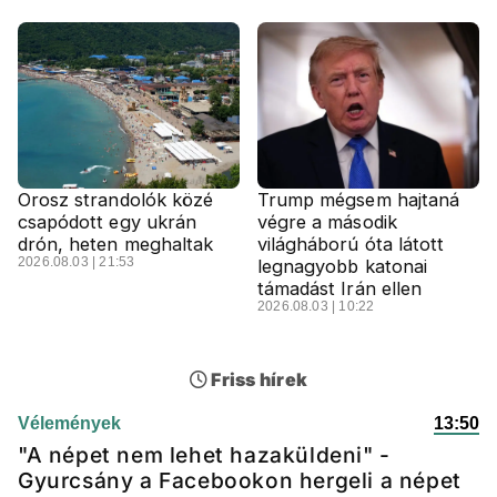
Orosz strandolók közé
Trump mégsem hajtaná
csapódott egy ukrán
végre a második
drón, heten meghaltak
világháború óta látott
2026.08.03 | 21:53
legnagyobb katonai
támadást Irán ellen
2026.08.03 | 10:22
Friss hírek
Vélemények
13:50
"A népet nem lehet hazaküldeni" -
Gyurcsány a Facebookon hergeli a népet