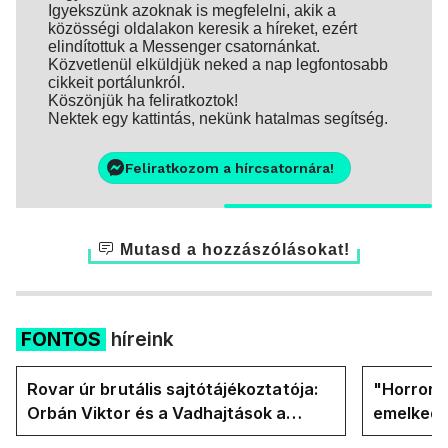
Igyekszünk azoknak is megfelelni, akik a
közösségi oldalakon keresik a híreket, ezért
elindítottuk a Messenger csatornánkat.
Közvetlenül elküldjük neked a nap legfontosabb
cikkeit portálunkról.
Köszönjük ha feliratkoztok!
Nektek egy kattintás, nekünk hatalmas segítség.
Feliratkozom a hírcsatornára!
Mutasd a hozzászólásokat!
FONTOS
híreink
Rovar úr brutális sajtótájékoztatója:
"Horror á
Orbán Viktor és a Vadhajtások a
emelkedn
felelős a kialakult helyzetért
oldalán l