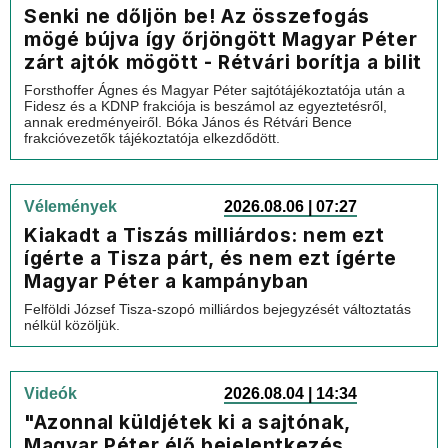
Senki ne dőljön be! Az összefogás
mögé bújva így őrjöngött Magyar Péter
zárt ajtók mögött - Rétvári borítja a bilit
Forsthoffer Ágnes és Magyar Péter sajtótájékoztatója után a
Fidesz és a KDNP frakciója is beszámol az egyeztetésről,
annak eredményeiről. Bóka János és Rétvári Bence
frakcióvezetők tájékoztatója elkezdődött.
Vélemények
2026.08.06 | 07:27
Kiakadt a Tiszás milliárdos: nem ezt
ígérte a Tisza párt, és nem ezt ígérte
Magyar Péter a kampányban
Felföldi József Tisza-szopó milliárdos bejegyzését változtatás
nélkül közöljük.
Videók
2026.08.04 | 14:34
"Azonnal küldjétek ki a sajtónak,
Magyar Péter élő bejelentkezés