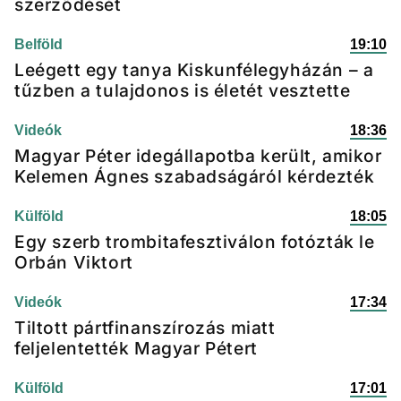
szerződését
Belföld
19:10
Leégett egy tanya Kiskunfélegyházán – a
tűzben a tulajdonos is életét vesztette
Videók
18:36
Magyar Péter idegállapotba került, amikor
Kelemen Ágnes szabadságáról kérdezték
Külföld
18:05
Egy szerb trombitafesztiválon fotózták le
Orbán Viktort
Videók
17:34
Tiltott pártfinanszírozás miatt
feljelentették Magyar Pétert
Külföld
17:01