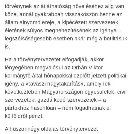
törvénynek az átláthatóság növeléséhez alig van
köze, annál gyakrabban visszaköszön benne az
állam elnyomó ereje, a kipécézett szervezetek
életének súlyos megnehezítésének az igénye –
legszélsőségesebb esetben akár még a betiltásuk
is.
Ha a törvénytervezetet elfogadják, akkor
lényegében megvalósul az Orbán Viktor
kormányfő által hónapokkal ezelőtt jelzett politikai
igény, a »tavaszi nagytakarítás«, amelynek
következtében Magyarországon egyesületek, civil
szervezetek, gazdálkodó szervezetek – a
pártokhoz hasonlóan – nem fogadhatnak el
külföldről pénzt.
A huszonnégy oldalas törvénytervezet