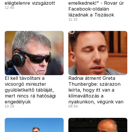
elégtelenre vizsgázott
emelkednek!" - Rovar úr
12:40
Facebook-oldalán
lázadnak a Tiszások
11:32
El kell távolítani a
Radnai átment Greta
vicsorgó miniszter
Thunbergbe: szárazon
gyülöletkeltő tábláját,
leírta, hogy itt van a
mert nincs rá hatósági
klímaváltozás a
engedélyük
nyakunkon, végünk van
10:19
09:54