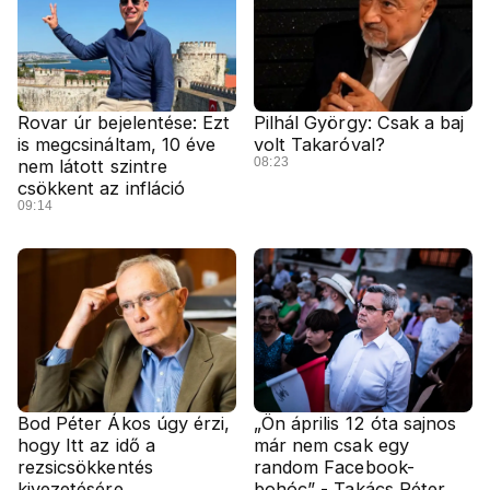
Rovar úr bejelentése: Ezt
Pilhál György: Csak a baj
is megcsináltam, 10 éve
volt Takaróval?
08:23
nem látott szintre
csökkent az infláció
09:14
Bod Péter Ákos úgy érzi,
„Ön április 12 óta sajnos
hogy Itt az idő a
már nem csak egy
rezsicsökkentés
random Facebook-
kivezetésére
bohóc” - Takács Péter