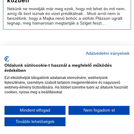
közben
Nekünk ne mondják már meg ezek, hogy mit lehet és mit nem,
amíg ők bort isznak és vizet prédikálnak…Most arról nem is
beszélünk, hogy a Majka nevű bohóc a siófoki Plázson ugrált
tegnap, meg hamarosan megtartják a Sziget feszt...
Adatvédelmi irányelvek
Oldalunk süti/cookie-t használ a megfelelő működés
vadhajtások
érdekében
Ezt elküldhetjük látogatóink adatainak elemzésére, webhelyünk
fejlesztésére, személyre szabott tartalom megjelenítésére és nagyszerű
webhely-élmény biztosítására. Ha többet szeretne tudni az általunk használt
Szerkesztőség:
szerk@vadhajtasok.hu
cookies, nyissa meg a beállításokat.
Modi:
moderator@vadhajtasok.hu
Adatvédelem
Impresszum
Szerzői jogok
Mindent elfogad
Nem fogadom el
2018 Vadhajtások.hu
További lehetőségek