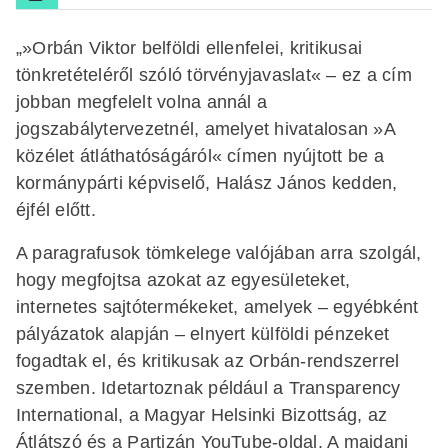
„»Orbán Viktor belföldi ellenfelei, kritikusai
tönkretételéről szóló törvényjavaslat« – ez a cím
jobban megfelelt volna annál a
jogszabálytervezetnél, amelyet hivatalosan »A
közélet átláthatóságáról« címen nyújtott be a
kormánypárti képviselő, Halász János kedden,
éjfél előtt.
A paragrafusok tömkelege valójában arra szolgál,
hogy megfojtsa azokat az egyesületeket,
internetes sajtótermékeket, amelyek – egyébként
pályázatok alapján – elnyert külföldi pénzeket
fogadtak el, és kritikusak az Orbán-rendszerrel
szemben. Idetartoznak például a Transparency
International, a Magyar Helsinki Bizottság, az
Átlátszó és a Partizán YouTube-oldal. A majdani