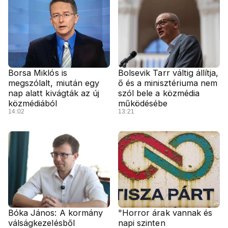
Borsa Miklós is
Bolsevik Tarr váltig állítja,
megszólalt, miután egy
ő és a minisztériuma nem
nap alatt kivágták az új
szól bele a közmédia
közmédiából
működésébe
14:02
13:21
Bóka János: A kormány
"Horror árak vannak és
válságkezelésből
napi szinten