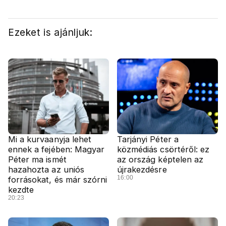
Ezeket is ajánljuk:
Mi a kurvaanyja lehet
Tarjányi Péter a
ennek a fejében: Magyar
közmédiás csörtéről: ez
Péter ma ismét
az ország képtelen az
hazahozta az uniós
újrakezdésre
16:00
forrásokat, és már szórni
kezdte
20:23