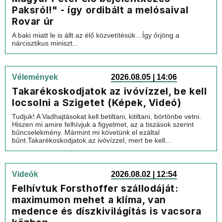
Paksról!" - így ordibált a melósaival
Rovar úr
A baki miatt le is állt az élő közvetítésük…Így őrjöng a
nárcisztikus miniszt...
Vélemények
2026.08.05 | 14:06
Takarékoskodjatok az ivóvízzel, be kell
locsolni a Szigetet (Képek, Videó)
Tudjuk! A Vadhajtásokat kell betiltani, kitiltani, börtönbe vetni.
Hiszen mi amire felhívjuk a figyelmet, az a tiszások szerint
bűncselekmény. Mármint mi követünk el ezáltal
bűnt.Takarékoskodjatok az ivóvízzel, mert be kell...
Videók
2026.08.02 | 12:54
Felhívtuk Forsthoffer szállodáját:
maximumon mehet a klíma, van
medence és díszkivilágítás is vacsora