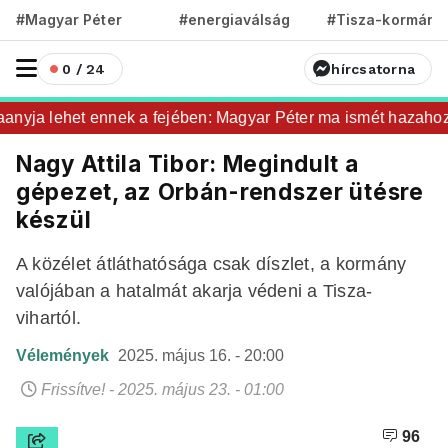
#Magyar Péter
#energiaválság
#Tisza-kormány
0 / 24
hírcsatorna
yja lehet ennek a fejében: Magyar Péter ma ismét hazahozta a
Nagy Attila Tibor: Megindult a
gépezet, az Orbán-rendszer ütésre
készül
A közélet átláthatósága csak díszlet, a kormány
valójában a hatalmát akarja védeni a Tisza-
vihartól.
Vélemények
2025. május 16. - 20:00
Frissítve! - 2025. május 23. - 01:00
96