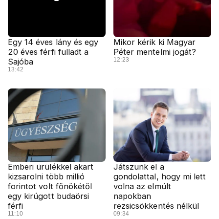
Egy 14 éves lány és egy
Mikor kérik ki Magyar
20 éves férfi fulladt a
Péter mentelmi jogát?
12:23
Sajóba
13:42
Emberi ürülékkel akart
Játszunk el a
kizsarolni több millió
gondolattal, hogy mi lett
forintot volt főnökétől
volna az elmúlt
egy kirúgott budaörsi
napokban
férfi
rezsicsökkentés nélkül
11:10
09:34