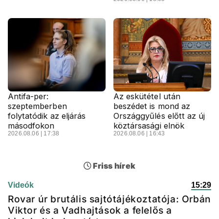
Antifa-per:
Az eskütétel után
szeptemberben
beszédet is mond az
folytatódik az eljárás
Országgyűlés előtt az új
másodfokon
köztársasági elnök
2026.08.06 | 17:38
2026.08.06 | 16:43
Friss hírek
Videók
15:29
Rovar úr brutális sajtótájékoztatója: Orbán
Viktor és a Vadhajtások a felelős a