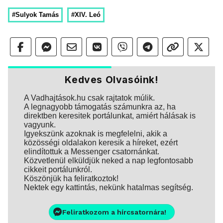
#Sulyok Tamás
#XIV. Leó
Kedves Olvasóink!
A Vadhajtások.hu csak rajtatok múlik.
A legnagyobb támogatás számunkra az, ha
direktben keresitek portálunkat, amiért hálásak is
vagyunk.
Igyekszünk azoknak is megfelelni, akik a
közösségi oldalakon keresik a híreket, ezért
elindítottuk a Messenger csatornánkat.
Közvetlenül elküldjük neked a nap legfontosabb
cikkeit portálunkról.
Köszönjük ha feliratkoztok!
Nektek egy kattintás, nekünk hatalmas segítség.
Feliratkozom a hírcsatornára!