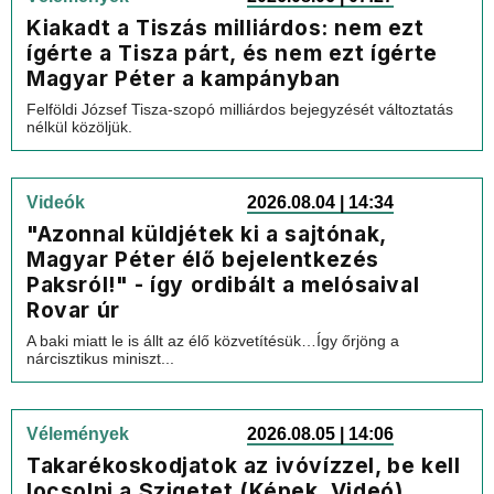
Kiakadt a Tiszás milliárdos: nem ezt
ígérte a Tisza párt, és nem ezt ígérte
Magyar Péter a kampányban
Felföldi József Tisza-szopó milliárdos bejegyzését változtatás
nélkül közöljük.
Videók
2026.08.04 | 14:34
"Azonnal küldjétek ki a sajtónak,
Magyar Péter élő bejelentkezés
Paksról!" - így ordibált a melósaival
Rovar úr
A baki miatt le is állt az élő közvetítésük…Így őrjöng a
nárcisztikus miniszt...
Vélemények
2026.08.05 | 14:06
Takarékoskodjatok az ivóvízzel, be kell
locsolni a Szigetet (Képek, Videó)