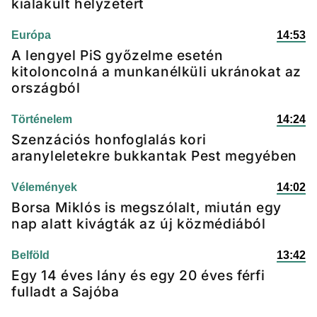
kialakult helyzetért
Európa
14:53
A lengyel PiS győzelme esetén
kitoloncolná a munkanélküli ukránokat az
országból
Történelem
14:24
Szenzációs honfoglalás kori
aranyleletekre bukkantak Pest megyében
Vélemények
14:02
Borsa Miklós is megszólalt, miután egy
nap alatt kivágták az új közmédiából
Belföld
13:42
Egy 14 éves lány és egy 20 éves férfi
fulladt a Sajóba