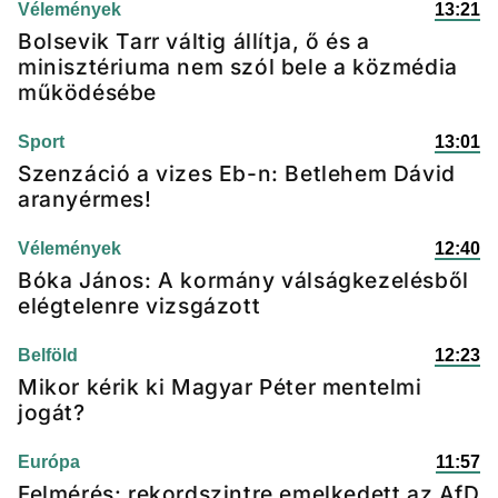
Vélemények
13:21
Bolsevik Tarr váltig állítja, ő és a
minisztériuma nem szól bele a közmédia
működésébe
Sport
13:01
Szenzáció a vizes Eb-n: Betlehem Dávid
aranyérmes!
Vélemények
12:40
Bóka János: A kormány válságkezelésből
elégtelenre vizsgázott
Belföld
12:23
Mikor kérik ki Magyar Péter mentelmi
jogát?
Európa
11:57
Felmérés: rekordszintre emelkedett az AfD