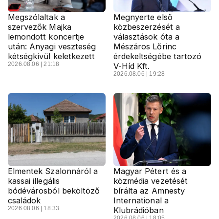
Megszólaltak a
Megnyerte első
szervezők Majka
közbeszerzését a
lemondott koncertje
választások óta a
után: Anyagi veszteség
Mészáros Lőrinc
kétségkívül keletkezett
érdekeltségébe tartozó
2026.08.06 | 21:18
V-Híd Kft.
2026.08.06 | 19:28
Elmentek Szalonnáról a
Magyar Pétert és a
kassai illegális
közmédia vezetését
bódévárosból beköltöző
bírálta az Amnesty
családok
International a
2026.08.06 | 18:33
Klubrádióban
2026.08.06 | 18:05