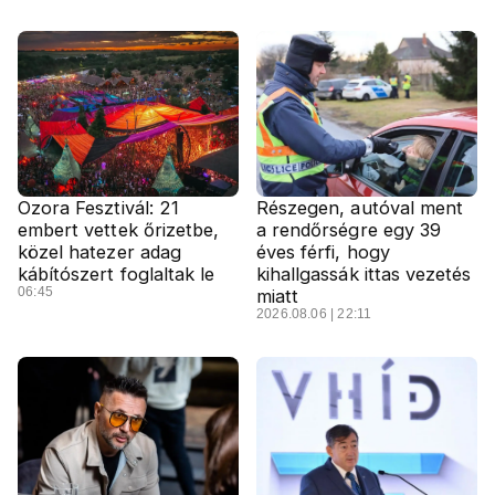
Ozora Fesztivál: 21
Részegen, autóval ment
embert vettek őrizetbe,
a rendőrségre egy 39
közel hatezer adag
éves férfi, hogy
kábítószert foglaltak le
kihallgassák ittas vezetés
06:45
miatt
2026.08.06 | 22:11