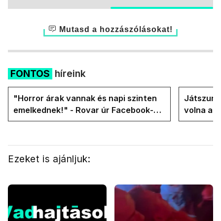
Mutasd a hozzászólásokat!
FONTOS
híreink
"Horror árak vannak és napi szinten
Játszunk 
emelkednek!" - Rovar úr Facebook-
volna az
oldalán lázadnak a Tiszások
rezsicsök
Ezeket is ajánljuk: