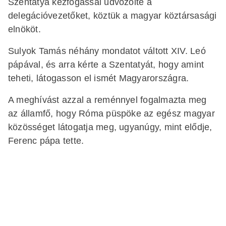
Szentatya kézfogással üdvözölte a
delegációvezetőket, köztük a magyar köztársasági
elnököt.
Sulyok Tamás néhány mondatot váltott XIV. Leó
pápával, és arra kérte a Szentatyát, hogy amint
teheti, látogasson el ismét Magyarországra.
A meghívást azzal a reménnyel fogalmazta meg
az államfő, hogy Róma püspöke az egész magyar
közösséget látogatja meg, ugyanúgy, mint elődje,
Ferenc pápa tette.