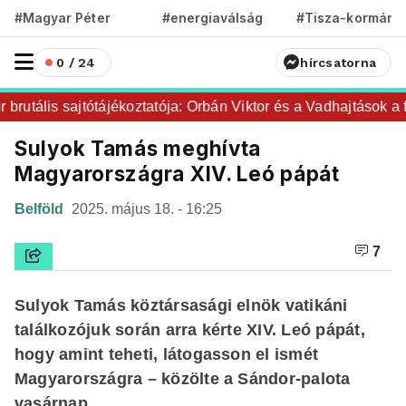
#Magyar Péter
#energiaválság
#Tisza-kormány
0 / 24
hírcsatorna
rutális sajtótájékoztatója: Orbán Viktor és a Vadhajtások a fele
Sulyok Tamás meghívta
Magyarországra XIV. Leó pápát
Belföld
2025. május 18. - 16:25
7
Sulyok Tamás köztársasági elnök vatikáni
találkozójuk során arra kérte XIV. Leó pápát,
hogy amint teheti, látogasson el ismét
Magyarországra – közölte a Sándor-palota
vasárnap.