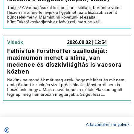
Tudjuk! A Vadhajtásokat kell betiltani, kitiltani, börtönbe vetni.
Hiszen mi amire felhívjuk a figyelmet, az a tiszások szerint
bűncselekmény. Mármint mi követünk el ezáltal
bűnt.Takarékoskodjatok az ivóvízzel, mert be kell...
Videók
2026.08.02 | 12:54
Felhívtuk Forsthoffer szállodáját:
maximumon mehet a klíma, van
medence és díszkivilágítás is vacsora
közben
Nekünk ne mondják már meg ezek, hogy mit lehet és mit nem,
amíg ők bort isznak és vizet prédikálnak…Most arról nem is
beszélünk, hogy a Majka nevű bohóc a siófoki Plázson ugrált
tegnap, meg hamarosan megtartják a Sziget feszt...
Adatvédelmi irányelvek