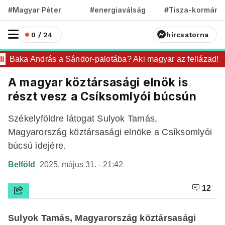
#Magyar Péter
#energiaválság
#Tisza-kormány
0 / 24
hírcsatorna
Baka András a Sándor-palotába? Aki magyar az fellázad!
A magyar köztársasági elnök is
részt vesz a Csíksomlyói búcsún
Székelyföldre látogat Sulyok Tamás,
Magyarország köztársasági elnöke a Csíksomlyói
búcsú idejére.
Belföld
2025. május 31. - 21:42
12
Sulyok Tamás, Magyarország köztársasági