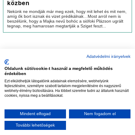
közben
Nekünk ne mondják már meg ezek, hogy mit lehet és mit nem,
amíg ők bort isznak és vizet prédikálnak…Most arról nem is
beszélünk, hogy a Majka nevű bohóc a siófoki Plázson ugrált
tegnap, meg hamarosan megtartják a Sziget feszt...
Adatvédelmi irányelvek
Oldalunk süti/cookie-t használ a megfelelő működés
vadhajtások
érdekében
Ezt elküldhetjük látogatóink adatainak elemzésére, webhelyünk
fejlesztésére, személyre szabott tartalom megjelenítésére és nagyszerű
webhely-élmény biztosítására. Ha többet szeretne tudni az általunk használt
Szerkesztőség:
szerk@vadhajtasok.hu
cookies, nyissa meg a beállításokat.
Modi:
moderator@vadhajtasok.hu
Adatvédelem
Impresszum
Szerzői jogok
Mindent elfogad
Nem fogadom el
2018 Vadhajtások.hu
További lehetőségek