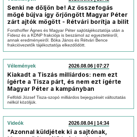
Senki ne dőljön be! Az összefogás
mögé bújva így őrjöngött Magyar Péter
zárt ajtók mögött - Rétvári borítja a bilit
Forsthoffer Ágnes és Magyar Péter sajtótájékoztatója után a
Fidesz és a KDNP frakciója is beszámol az egyeztetésről,
annak eredményeiről. Bóka János és Rétvári Bence
frakcióvezetők tájékoztatója elkezdődött.
Vélemények
2026.08.06 | 07:27
Kiakadt a Tiszás milliárdos: nem ezt
ígérte a Tisza párt, és nem ezt ígérte
Magyar Péter a kampányban
Felföldi József Tisza-szopó milliárdos bejegyzését változtatás
nélkül közöljük.
Videók
2026.08.04 | 14:34
"Azonnal küldjétek ki a sajtónak,