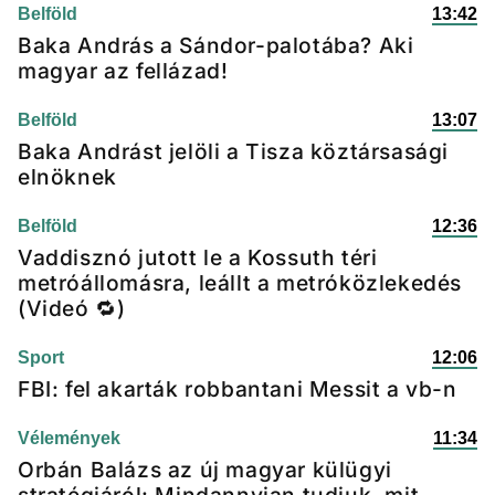
Belföld
13:42
Baka András a Sándor-palotába? Aki
magyar az fellázad!
Belföld
13:07
Baka Andrást jelöli a Tisza köztársasági
elnöknek
Belföld
12:36
Vaddisznó jutott le a Kossuth téri
metróállomásra, leállt a metróközlekedés
(Videó 🔁)
Sport
12:06
FBI: fel akarták robbantani Messit a vb-n
Vélemények
11:34
Orbán Balázs az új magyar külügyi