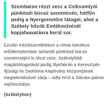
Szombaton részt vesz a Csíksomlyói
pünkösdi búcsú szentmisén, hétfőn
pedig a Nyergestetőre látogat, ahol a
Székely hősök Emlékművénél
kopjafaavatásra kerül sor.
Ezután Kézdiszentléleken a római katolikus
erődtemplomban tartandó pünkösdi búcsú
szentmiséjén is részt vesz. Székelyföldi
magánlátogatását pedig Illyefalván a Keresztyén
Ifjúsági és Diakóniai Alapítvány központjának
megtekintésével zárja – adta hírül a Sándor-palota
sajtóosztálya.
(Székelyhon)