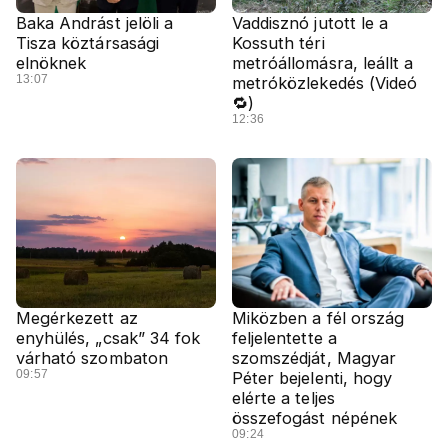
Baka Andrást jelöli a
Vaddisznó jutott le a
Tisza köztársasági
Kossuth téri
elnöknek
metróállomásra, leállt a
13:07
metróközlekedés (Videó
🔁)
12:36
Megérkezett az
Miközben a fél ország
enyhülés, „csak” 34 fok
feljelentette a
várható szombaton
szomszédját, Magyar
09:57
Péter bejelenti, hogy
elérte a teljes
összefogást népének
09:24