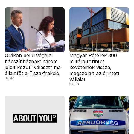
Órákon belül vége a
Magyar Péterék 300
bábszínháznak: három
milliárd forintot
jelölt közül "választ" ma
követelnek vissza,
államfőt a Tisza-frakció
megszólalt az érintett
07:48
vállalat
07:18