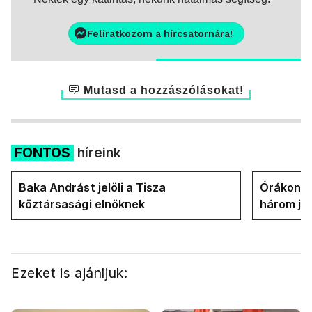
Feliratkozom a hírcsatornára!
Mutasd a hozzászólásokat!
FONTOS
híreink
Baka Andrást jelöli a Tisza
Órákon b
köztársasági elnöknek
három jel
államfőt 
Ezeket is ajánljuk: