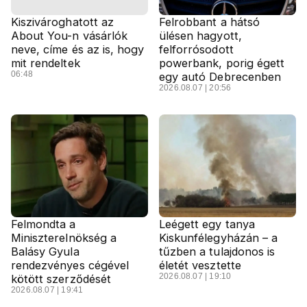
Kiszivároghatott az
Felrobbant a hátsó
About You-n vásárlók
ülésen hagyott,
neve, címe és az is, hogy
felforrósodott
mit rendeltek
powerbank, porig égett
06:48
egy autó Debrecenben
2026.08.07 | 20:56
Felmondta a
Leégett egy tanya
Miniszterelnökség a
Kiskunfélegyházán – a
Balásy Gyula
tűzben a tulajdonos is
rendezvényes cégével
életét vesztette
2026.08.07 | 19:10
kötött szerződését
2026.08.07 | 19:41