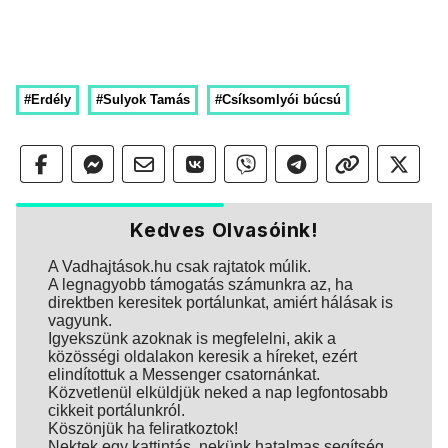
#Erdély
#Sulyok Tamás
#Csíksomlyói búcsú
Kedves Olvasóink!
A Vadhajtások.hu csak rajtatok múlik.
A legnagyobb támogatás számunkra az, ha
direktben keresitek portálunkat, amiért hálásak is
vagyunk.
Igyekszünk azoknak is megfelelni, akik a
közösségi oldalakon keresik a híreket, ezért
elindítottuk a Messenger csatornánkat.
Közvetlenül elküldjük neked a nap legfontosabb
cikkeit portálunkról.
Köszönjük ha feliratkoztok!
Nektek egy kattintás, nekünk hatalmas segítség.