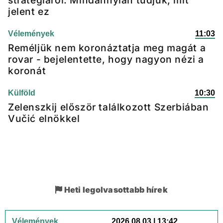
stratégiáról: Mindannyian tudjuk, mit
jelent ez
Vélemények
11:03
Reméljük nem koronáztatja meg magát a
rovar - bejelentette, hogy nagyon nézi a
koronát
Külföld
10:30
Zelenszkij először találkozott Szerbiában
Vučić elnökkel
Heti legolvasottabb hírek
Vélemények
2026.08.03 | 13:42