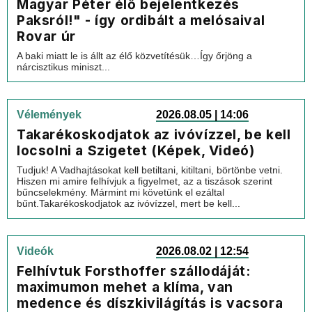
Magyar Péter élő bejelentkezés
Paksról!" - így ordibált a melósaival
Rovar úr
A baki miatt le is állt az élő közvetítésük…Így őrjöng a
nárcisztikus miniszt...
Vélemények
2026.08.05 | 14:06
Takarékoskodjatok az ivóvízzel, be kell
locsolni a Szigetet (Képek, Videó)
Tudjuk! A Vadhajtásokat kell betiltani, kitiltani, börtönbe vetni.
Hiszen mi amire felhívjuk a figyelmet, az a tiszások szerint
bűncselekmény. Mármint mi követünk el ezáltal
bűnt.Takarékoskodjatok az ivóvízzel, mert be kell...
Videók
2026.08.02 | 12:54
Felhívtuk Forsthoffer szállodáját:
maximumon mehet a klíma, van
medence és díszkivilágítás is vacsora