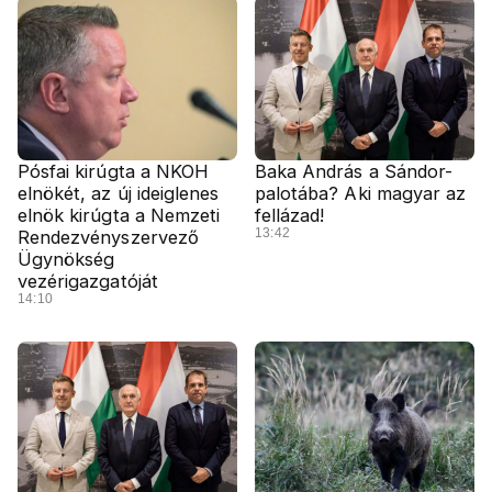
Pósfai kirúgta a NKOH
Baka András a Sándor-
elnökét, az új ideiglenes
palotába? Aki magyar az
elnök kirúgta a Nemzeti
fellázad!
13:42
Rendezvényszervező
Ügynökség
vezérigazgatóját
14:10