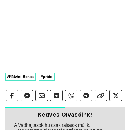
#Rétvári Bence
#pride
Kedves Olvasóink!
A Vadhajtások.hu csak rajtatok múlik.