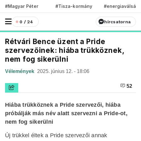
#Magyar Péter
#Tisza-kormány
#energiaválság
0 / 24
hírcsatorna
Rétvári Bence üzent a Pride
szervezőinek: hiába trükköznek,
nem fog sikerülni
Vélemények
2025. június 12. - 18:06
52
Hiába trükköznek a Pride szervezői, hiába
próbálják más név alatt szervezni a Pride-ot,
nem fog sikerülni
Új trükkel éltek a Pride szervezői annak