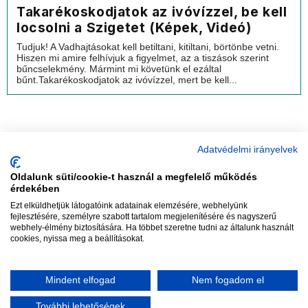
Takarékoskodjatok az ivóvízzel, be kell
locsolni a Szigetet (Képek, Videó)
Tudjuk! A Vadhajtásokat kell betiltani, kitiltani, börtönbe vetni.
Hiszen mi amire felhívjuk a figyelmet, az a tiszások szerint
bűncselekmény. Mármint mi követünk el ezáltal
bűnt.Takarékoskodjatok az ivóvízzel, mert be kell...
Adatvédelmi irányelvek
Oldalunk süti/cookie-t használ a megfelelő működés
vadhajtások
érdekében
Ezt elküldhetjük látogatóink adatainak elemzésére, webhelyünk
fejlesztésére, személyre szabott tartalom megjelenítésére és nagyszerű
webhely-élmény biztosítására. Ha többet szeretne tudni az általunk használt
Szerkesztőség:
szerk@vadhajtasok.hu
cookies, nyissa meg a beállításokat.
Modi:
moderator@vadhajtasok.hu
Adatvédelem
Impresszum
Szerzői jogok
Mindent elfogad
Nem fogadom el
2018 Vadhajtások.hu
További lehetőségek