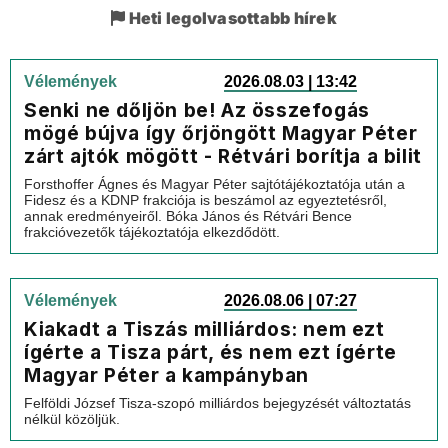
Heti legolvasottabb hírek
Vélemények
2026.08.03 | 13:42
Senki ne dőljön be! Az összefogás
mögé bújva így őrjöngött Magyar Péter
zárt ajtók mögött - Rétvári borítja a bilit
Forsthoffer Ágnes és Magyar Péter sajtótájékoztatója után a
Fidesz és a KDNP frakciója is beszámol az egyeztetésről,
annak eredményeiről. Bóka János és Rétvári Bence
frakcióvezetők tájékoztatója elkezdődött.
Vélemények
2026.08.06 | 07:27
Kiakadt a Tiszás milliárdos: nem ezt
ígérte a Tisza párt, és nem ezt ígérte
Magyar Péter a kampányban
Felföldi József Tisza-szopó milliárdos bejegyzését változtatás
nélkül közöljük.