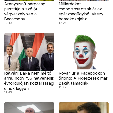
Aranyszínű sárgaság
Milliárdokat
pusztítja a szőlőt,
csoportosítottak át az
végveszélyben a
egészségügyből Vitézy
Badacsony
homokozójába
13:13
12:28
Rétvári: Baka nem méltó
Rovar úr a Facebookon
arra, hogy '56 hetvenedik
őrjöng: A Fideszesek már
évfordulóján köztársasági
Bakát támadják
11:22
elnök legyen
11:43