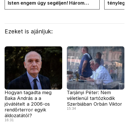
Isten engem úgy segéljen! Három
tényleg 
hónapja vagyok miniszterelnök....
rendszer
Ezeket is ajánljuk:
Hogyan tagadta meg
Tarjányi Péter: Nem
Baka András a a
véletlenül tartózkodik
jóvátételt a 2006-os
Szerbiában Orbán Viktor
15:34
rendőrterror egyik
áldozatától?
16:31