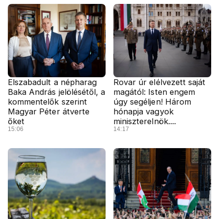
Elszabadult a népharag
Rovar úr elélvezett saját
Baka András jelölésétől, a
magától: Isten engem
kommentelők szerint
úgy segéljen! Három
Magyar Péter átverte
hónapja vagyok
őket
miniszterelnök....
15:06
14:17