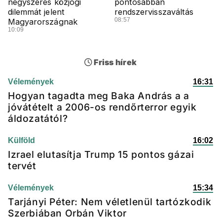
négyszeres közjogi
pontosabban
dilemmát jelent
rendszervisszaváltás
08:57
Magyarországnak
10:09
Friss hírek
Vélemények
16:31
Hogyan tagadta meg Baka András a a
jóvátételt a 2006-os rendőrterror egyik
áldozatától?
Külföld
16:02
Izrael elutasítja Trump 15 pontos gázai
tervét
Vélemények
15:34
Tarjányi Péter: Nem véletlenül tartózkodik
Szerbiában Orbán Viktor