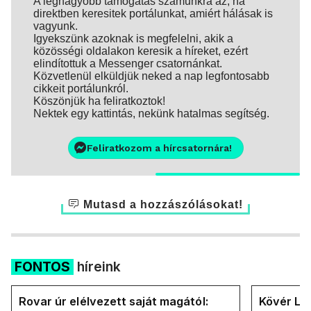
A legnagyobb támogatás számunkra az, ha
direktben keresitek portálunkat, amiért hálásak is
vagyunk.
Igyekszünk azoknak is megfelelni, akik a
közösségi oldalakon keresik a híreket, ezért
elindítottuk a Messenger csatornánkat.
Közvetlenül elküldjük neked a nap legfontosabb
cikkeit portálunkról.
Köszönjük ha feliratkoztok!
Nektek egy kattintás, nekünk hatalmas segítség.
Feliratkozom a hírcsatornára!
Mutasd a hozzászólásokat!
FONTOS
híreink
Rovar úr elélvezett saját magától:
Kövér Lás