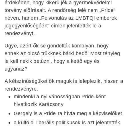
érdekében, hogy kikerüljék a gyermekvédelmi
törvény előírásait. A rendőrség felé nem „Pride”
néven, hanem „Felvonulás az LMBTQI emberek
jogegyenlőségéért” címen jelentették le a
rendezvényt.
Ugye, azért ők se gondolták komolyan, hogy
ennek az olcsó trükknek bárki bedől Most tényleg
le kell nekik betűzni, hogy a kettő egy és
ugyanaz?
A kétszínűségüket ők maguk is leleplezik, hiszen a
rendezvényre:
mindenki a nyilvánosságban Pride-ként
hivatkozik Karácsony
Gergely is a Pride-ra hívta meg a képviselőket
a külföldi liberális politikusok is azt jelentették