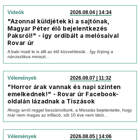
Videók
2026.08.04 | 14:34
"Azonnal küldjétek ki a sajtónak,
Magyar Péter élő bejelentkezés
Paksról!" - így ordibált a melósaival
Rovar úr
A baki miatt le is állt az élő közvetítésük…Így őrjöng a
nárcisztikus miniszt...
Vélemények
2026.08.07 | 11:32
"Horror árak vannak és napi szinten
emelkednek!" - Rovar úr Facebook-
oldalán lázadnak a Tiszások
Ahogy arról reggel beszámoltunk, a Messiás bejelentette, hogy
már nem magas az infláció, sőt 10 éve nem látot...
Vélemények
2026.08.05 | 14:06