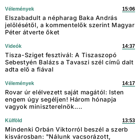
Vélemények
15:06
Elszabadult a népharag Baka András
jelölésétől, a kommentelők szerint Magyar
Péter átverte őket
Videók
14:37
Tisza-Sziget fesztivál: A Tiszaszopó
Sebestyén Balázs a Tavaszi szél című dalt
adta elő a fiával
Vélemények
14:17
Rovar úr elélvezett saját magától: Isten
engem úgy segéljen! Három hónapja
vagyok miniszterelnök....
Külföld
13:53
Mindenki Orbán Viktorról beszél a szerb
kisvárosban: "Nálunk vacsorázott,