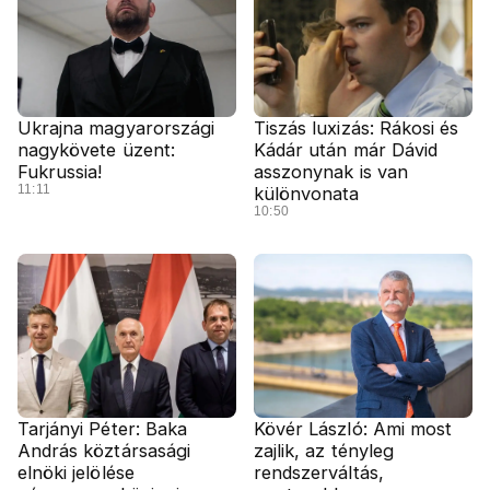
Ukrajna magyarországi
Tiszás luxizás: Rákosi és
nagykövete üzent:
Kádár után már Dávid
Fukrussia!
asszonynak is van
11:11
különvonata
10:50
Tarjányi Péter: Baka
Kövér László: Ami most
András köztársasági
zajlik, az tényleg
elnöki jelölése
rendszerváltás,