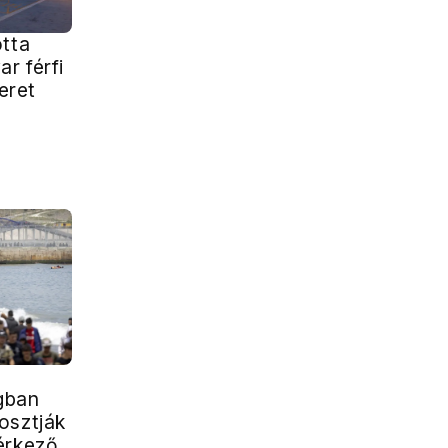
otta
r férfi
teret
gban
osztják
érkező