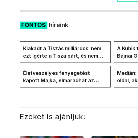
FONTOS
híreink
Kiakadt a Tiszás milliárdos: nem
A Kubik 
ezt ígérte a Tisza párt, és nem
Bajnai 
ezt ígérte Magyar Péter a
az ECDA
kampányban
közvetle
Életveszélyes fenyegetést
Medián:
kapott Majka, elmaradhat az
oldal, ak
erdélyi koncertje
elbúcsú
Ezeket is ajánljuk: