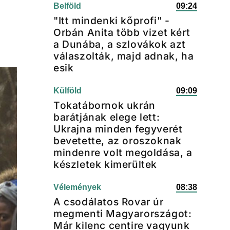
Belföld
09:24
"Itt mindenki kőprofi" -
Orbán Anita több vizet kért
a Dunába, a szlovákok azt
válaszolták, majd adnak, ha
esik
Külföld
09:09
Tokatábornok ukrán
barátjának elege lett:
Ukrajna minden fegyverét
bevetette, az oroszoknak
mindenre volt megoldása, a
készletek kimerültek
Vélemények
08:38
A csodálatos Rovar úr
megmenti Magyarországot:
Már kilenc centire vagyunk