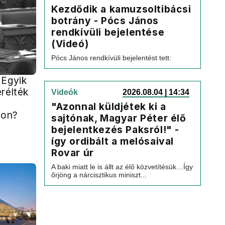
Kezdődik a kamuzsoltibácsi
botrány - Pócs János
rendkívüli bejelentése
(Videó)
Pócs János rendkívüli bejelentést tett:
 Egyik
rélték
Videók
2026.08.04 | 14:34
"Azonnal küldjétek ki a
gon?
sajtónak, Magyar Péter élő
bejelentkezés Paksról!" -
így ordibált a melósaival
Rovar úr
A baki miatt le is állt az élő közvetítésük…Így
őrjöng a nárcisztikus miniszt...