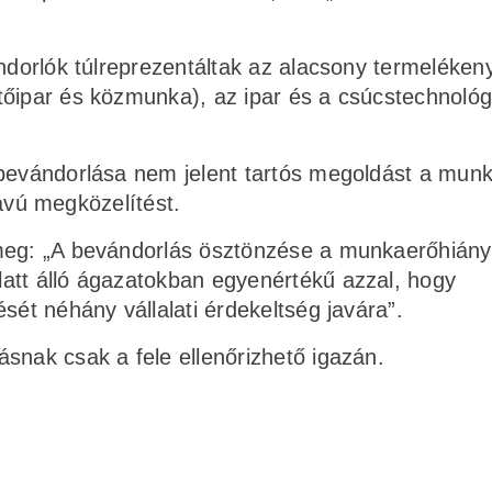
ándorlók túlreprezentáltak az alacsony termeléke
tőipar és közmunka), az ipar és a csúcstechnológ
 bevándorlása nem jelent tartós megoldást a mun
 távú megközelítést.
 meg: „A bevándorlás ösztönzése a munkaerőhiány
att álló ágazatokban egyenértékű azzal, hogy
sét néhány vállalati érdekeltség javára”.
snak csak a fele ellenőrizhető igazán.