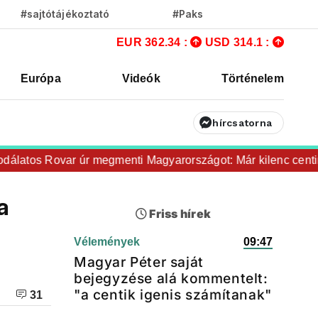
#sajtótájékoztató
#Paks
EUR 362.34 :
USD 314.1 :
Európa
Videók
Történelem
hírcsatorna
tos Rovar úr megmenti Magyarországot: Már kilenc centire v
a
Friss hírek
Vélemények
09:47
Magyar Péter saját
bejegyzése alá kommentelt:
"a centik igenis számítanak"
31