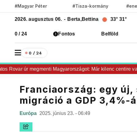
#Magyar Péter
#Tisza-kormány
#ene
2026. augusztus 06.
-
Berta,Bettina
33°
31°
0 / 24
Fontos
Belföld
0 / 24
Rovar úr megmenti Magyarországot: Már kilenc centire vagyu
Franciaország: egy új,
migráció a GDP 3,4%-á
Európa
2025. június 23. - 06:49