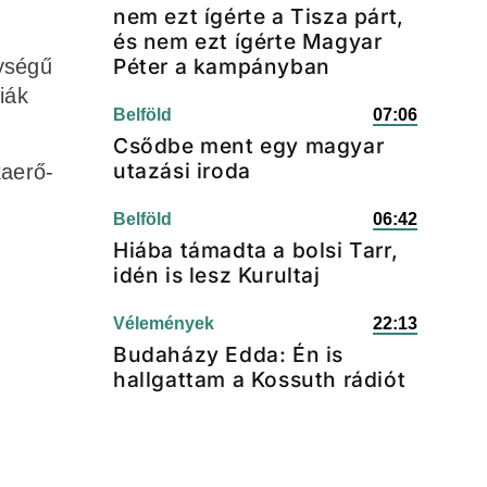
nem ezt ígérte a Tisza párt,
és nem ezt ígérte Magyar
Péter a kampányban
nységű
iák
Belföld
07:06
Csődbe ment egy magyar
utazási iroda
kaerő-
Belföld
06:42
Hiába támadta a bolsi Tarr,
idén is lesz Kurultaj
Vélemények
22:13
Budaházy Edda: Én is
hallgattam a Kossuth rádiót