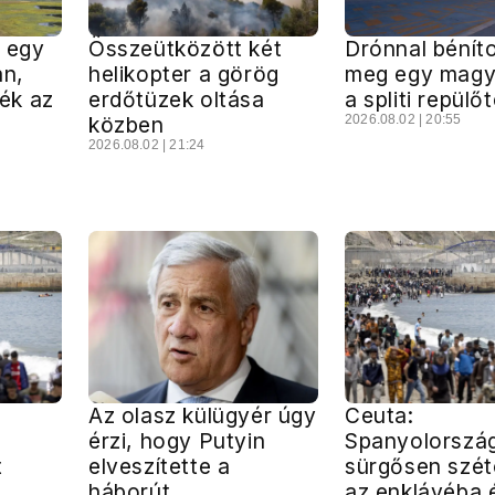
 egy
Összeütközött két
Drónnal bénít
an,
helikopter a görög
meg egy magya
ék az
erdőtüzek oltása
a spliti repülő
közben
2026.08.02 | 20:55
2026.08.02 | 21:24
Az olasz külügyér úgy
Ceuta:
i
érzi, hogy Putyin
Spanyolorszá
t
elveszítette a
sürgősen szét
háborút
az enklávéba 