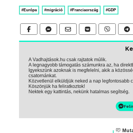
#Európa
#migráció
#Franciaország
#GDP
Ke
A Vadhajtások.hu csak rajtatok múlik.
A legnagyobb támogatás számunkra az, ha direktbe
Igyekszünk azoknak is megfelelni, akik a közösség
csatornánkat.
Közvetlenül elküldjük neked a nap legfontosabb ci
Köszönjük ha feliratkoztok!
Nektek egy kattintás, nekünk hatalmas segítség.
Feli
Muta