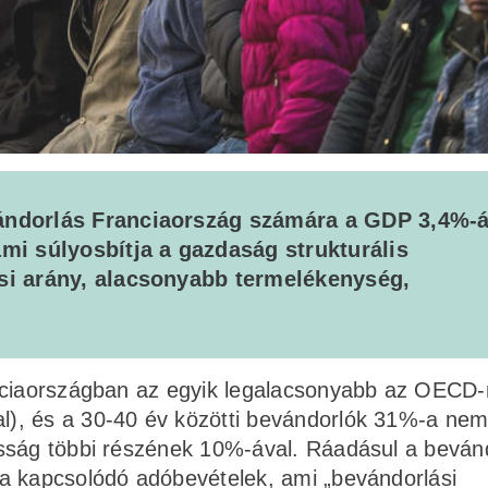
vándorlás Franciaország számára a GDP 3,4%-
ami súlyosbítja a gazdaság strukturális
ási arány, alacsonyabb termelékenység,
nciaországban az egyik legalacsonyabb az OECD-n
), és a 30-40 év közötti bevándorlók 31%-a ne
osság többi részének 10%-ával. Ráadásul a beván
a kapcsolódó adóbevételek, ami „bevándorlási