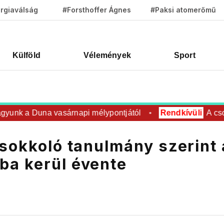
rgiaválság
#Forsthoffer Ágnes
#Paksi atomerőmű
Külföld
Vélemények
Sport
nk a Duna vasárnapi mélypontjától
Rendkívüli
A csodála
 sokkoló tanulmány szerint 
ba kerül évente