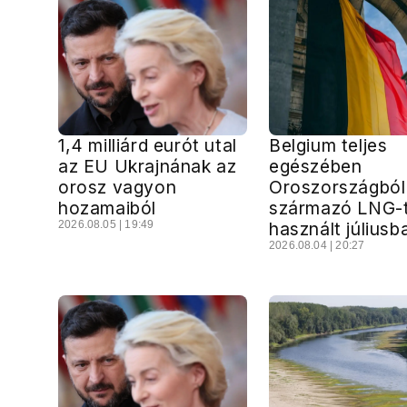
1,4 milliárd eurót utal
Belgium teljes
az EU Ukrajnának az
egészében
orosz vagyon
Oroszországból
hozamaiból
származó LNG-
2026.08.05 | 19:49
használt júliusb
2026.08.04 | 20:27