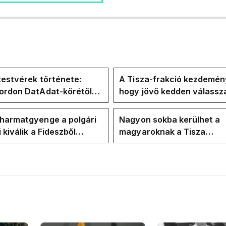
testvérek története:
A Tisza-frakció kezdemén
Gordon DatAdat-körétől
hogy jövő kedden válassz
-n át Magyar Péter
az új köztársasági elnököt
n stábjáig
 harmatgyenge a polgári
Nagyon sokba kerülhet a
i kiválik a Fideszből
magyaroknak a Tisza
zhat 2030-ban
felkészületlensége