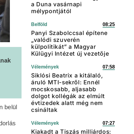
a Duna vasárnapi
mélypontjától
Belföld
08:25
Panyi Szabolccsal építene
„valódi szuverén
külpolitikát” a Magyar
Külügyi Intézet új vezetője
ának
Vélemények
07:58
Siklósi Beatrix a kitálaló,
áruló MTI-sekről: Ennél
mocskosabb, aljasabb
dolgot kollégák az elmúlt
évtizedek alatt még nem
 belül
csináltak
m
dorlás
Vélemények
07:27
Kiakadt a Tiszás milliárdos: