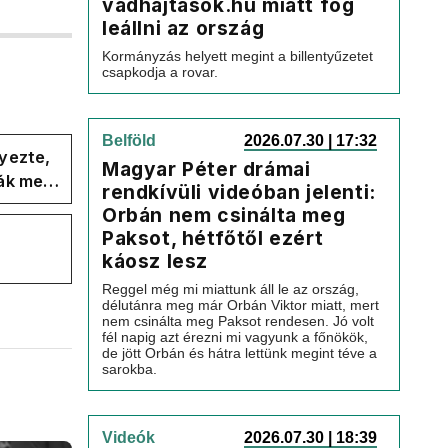
vadhajtasok.hu miatt fog
leállni az ország
Kormányzás helyett megint a billentyűzetet
csapkodja a rovar.
Belföld
2026.07.30 | 17:32
yezte,
Magyar Péter drámai
ák meg
rendkívüli videóban jelenti:
Orbán nem csinálta meg
Paksot, hétfőtől ezért
káosz lesz
Reggel még mi miattunk áll le az ország,
délutánra meg már Orbán Viktor miatt, mert
nem csinálta meg Paksot rendesen. Jó volt
fél napig azt érezni mi vagyunk a főnökök,
de jött Orbán és hátra lettünk megint téve a
sarokba.
Videók
2026.07.30 | 18:39