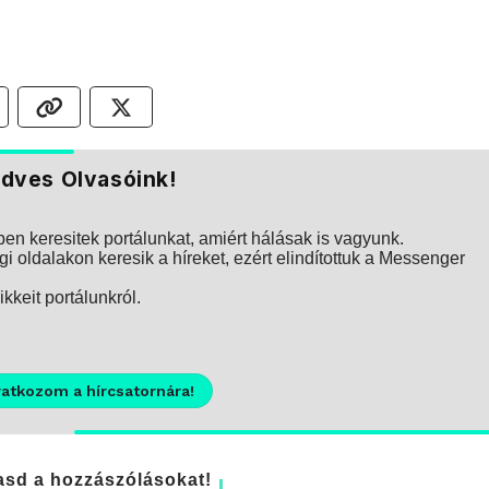
dves Olvasóink!
n keresitek portálunkat, amiért hálásak is vagyunk.
i oldalakon keresik a híreket, ezért elindítottuk a Messenger
kkeit portálunkról.
ratkozom a hírcsatornára!
sd a hozzászólásokat!