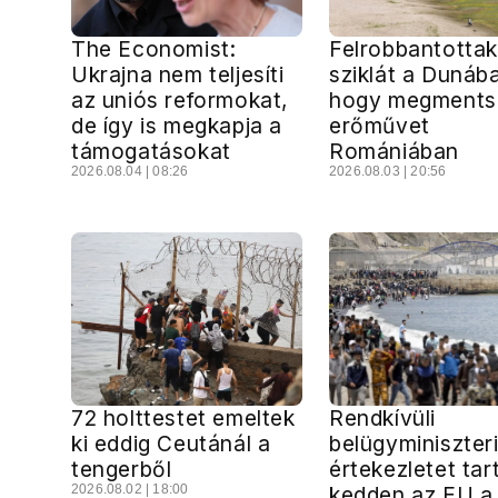
The Economist:
Felrobbantottak
Ukrajna nem teljesíti
sziklát a Dunáb
az uniós reformokat,
hogy megments
de így is megkapja a
erőművet
támogatásokat
Romániában
2026.08.04 | 08:26
2026.08.03 | 20:56
72 holttestet emeltek
Rendkívüli
ki eddig Ceutánál a
belügyminiszter
tengerből
értekezletet tar
2026.08.02 | 18:00
kedden az EU a