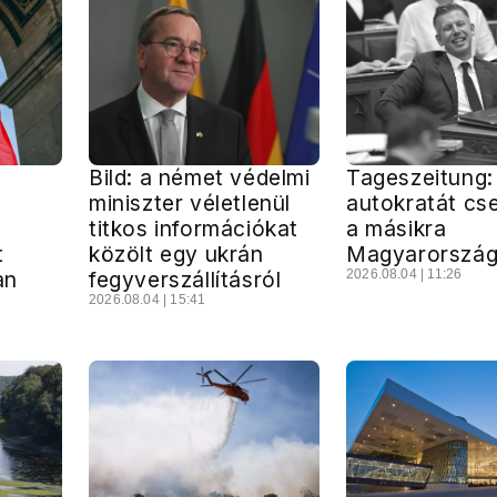
Bild: a német védelmi
Tageszeitung:
miniszter véletlenül
autokratát cse
titkos információkat
a másikra
t
közölt egy ukrán
Magyarorszá
an
fegyverszállításról
2026.08.04 | 11:26
2026.08.04 | 15:41