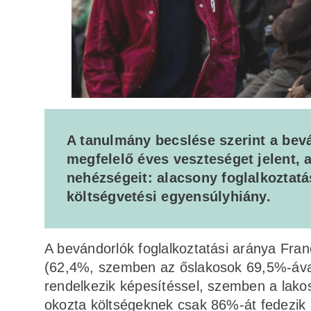
A tanulmány becslése szerint a be
megfelelő éves veszteséget jelent, 
nehézségeit: alacsony foglalkoztat
költségvetési egyensúlyhiány.
A bevándorlók foglalkoztatási aránya Fra
(62,4%, szemben az őslakosok 69,5%-ával
rendelkezik képesítéssel, szemben a lak
okozta költségeknek csak 86%-át fedezik 