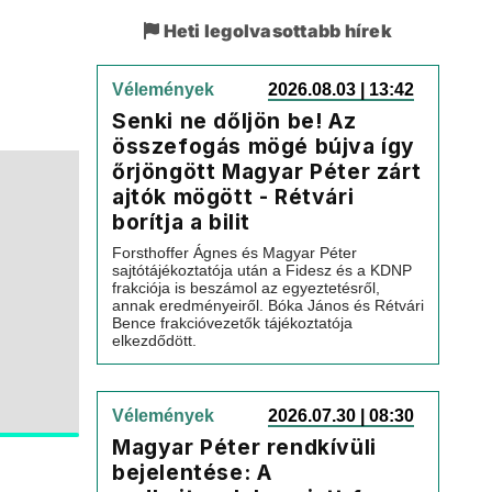
Heti legolvasottabb hírek
Vélemények
2026.08.03 | 13:42
Senki ne dőljön be! Az
összefogás mögé bújva így
őrjöngött Magyar Péter zárt
ajtók mögött - Rétvári
borítja a bilit
Forsthoffer Ágnes és Magyar Péter
sajtótájékoztatója után a Fidesz és a KDNP
frakciója is beszámol az egyeztetésről,
annak eredményeiről. Bóka János és Rétvári
Bence frakcióvezetők tájékoztatója
elkezdődött.
Vélemények
2026.07.30 | 08:30
Magyar Péter rendkívüli
bejelentése: A