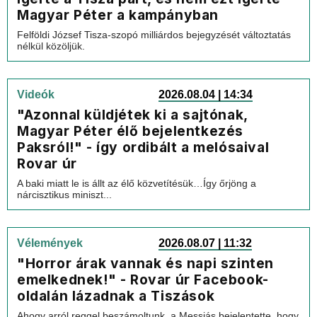
Magyar Péter a kampányban
Felföldi József Tisza-szopó milliárdos bejegyzését változtatás
nélkül közöljük.
Videók
2026.08.04 | 14:34
"Azonnal küldjétek ki a sajtónak,
Magyar Péter élő bejelentkezés
Paksról!" - így ordibált a melósaival
Rovar úr
A baki miatt le is állt az élő közvetítésük…Így őrjöng a
nárcisztikus miniszt...
Vélemények
2026.08.07 | 11:32
"Horror árak vannak és napi szinten
emelkednek!" - Rovar úr Facebook-
oldalán lázadnak a Tiszások
Ahogy arról reggel beszámoltunk, a Messiás bejelentette, hogy