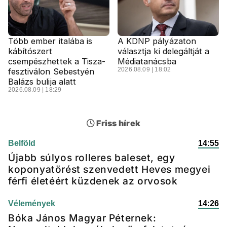
Több ember italába is
A KDNP pályázaton
kábítószert
választja ki delegáltját a
csempészhettek a Tisza-
Médiatanácsba
2026.08.09 | 18:02
fesztiválon Sebestyén
Balázs bulija alatt
2026.08.09 | 18:29
Friss hírek
Belföld
14:55
Újabb súlyos rolleres baleset, egy
koponyatörést szenvedett Heves megyei
férfi életéért küzdenek az orvosok
Vélemények
14:26
Bóka János Magyar Péternek: