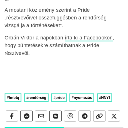
A mostani közlemény szerint a Pride
„résztvevőivel összefüggésben a rendőrség
vizsgálja a történéseket”.
Orbán Viktor a napokban
írta ki a Facebookon
,
hogy büntetésekre számíthatnak a Pride
résztvevői.
#lmbtq
#rendőrség
#pride
#nyomozás
#NNYI