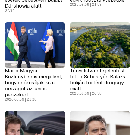
2026.08.09 | 21:58
DJ-showja alatt
07:34
Már a Magyar
Tényi István feljelentést
Közlönyben is megjelent,
tett a Sebestyén Balázs
hogyan árusítják ki az
buliján történt drogügy
országot az uniós
miatt
2026.08.09 | 20:58
pénzekért
2026.08.09 | 21:28