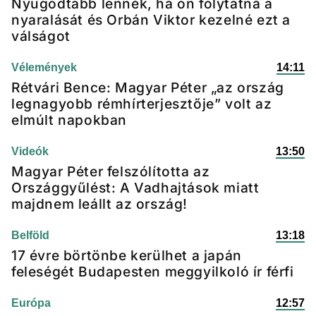
Nyugodtabb lennék, ha ön folytatná a
nyaralását és Orbán Viktor kezelné ezt a
válságot
Vélemények
14:11
Rétvári Bence: Magyar Péter „az ország
legnagyobb rémhírterjesztője” volt az
elmúlt napokban
Videók
13:50
Magyar Péter felszólította az
Országgyűlést: A Vadhajtások miatt
majdnem leállt az ország!
Belföld
13:18
17 évre börtönbe kerülhet a japán
feleségét Budapesten meggyilkoló ír férfi
Európa
12:57