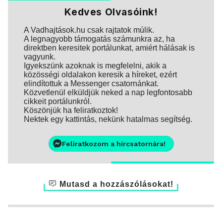
Kedves Olvasóink!
A Vadhajtások.hu csak rajtatok múlik.
A legnagyobb támogatás számunkra az, ha
direktben keresitek portálunkat, amiért hálásak is
vagyunk.
Igyekszünk azoknak is megfelelni, akik a
közösségi oldalakon keresik a híreket, ezért
elindítottuk a Messenger csatornánkat.
Közvetlenül elküldjük neked a nap legfontosabb
cikkeit portálunkról.
Köszönjük ha feliratkoztok!
Nektek egy kattintás, nekünk hatalmas segítség.
Feliratkozom a hírcsatornára!
Mutasd a hozzászólásokat!