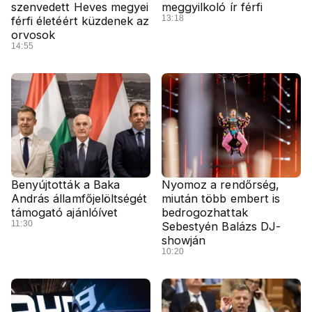
szenvedett Heves megyei
meggyilkoló ír férfi
13:18
férfi életéért küzdenek az
orvosok
14:55
Benyújtották a Baka
Nyomoz a rendőrség,
András államfőjelöltségét
miután több embert is
támogató ajánlóívet
bedrogozhattak
11:30
Sebestyén Balázs DJ-
showján
10:20