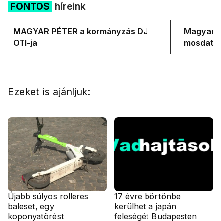
FONTOS
híreink
MAGYAR PÉTER a kormányzás DJ
Magyar M
OTI-ja
mosdatja
Ezeket is ajánljuk:
Újabb súlyos rolleres
17 évre börtönbe
baleset, egy
kerülhet a japán
koponyatörést
feleségét Budapesten