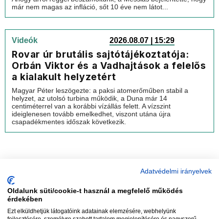
már nem magas az infláció, sőt 10 éve nem látot...
Videók
2026.08.07 | 15:29
Rovar úr brutális sajtótájékoztatója:
Orbán Viktor és a Vadhajtások a felelős
a kialakult helyzetért
Magyar Péter leszögezte: a paksi atomerőműben stabil a
helyzet, az utolsó turbina működik, a Duna már 14
centiméterrel van a korábbi vízállás felett. A vízszint
ideiglenesen tovább emelkedhet, viszont utána újra
csapadékmentes időszak következik.
Adatvédelmi irányelvek
Oldalunk süti/cookie-t használ a megfelelő működés
vadhajtások
érdekében
Ezt elküldhetjük látogatóink adatainak elemzésére, webhelyünk