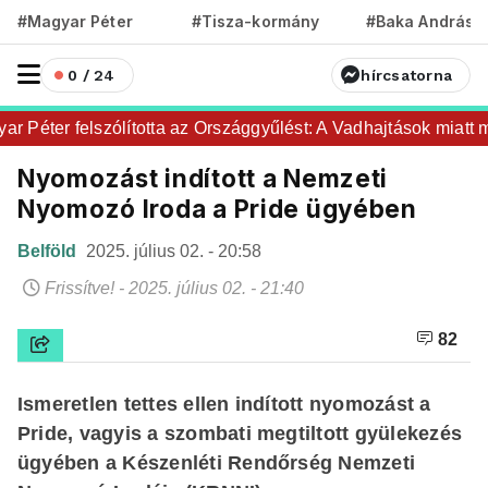
#Magyar Péter
#Tisza-kormány
#Baka András
0 / 24
hírcsatorna
Péter felszólította az Országgyűlést: A Vadhajtások miatt maj
Nyomozást indított a Nemzeti
Nyomozó Iroda a Pride ügyében
Belföld
2025. július 02. - 20:58
Frissítve! - 2025. július 02. - 21:40
82
Ismeretlen tettes ellen indított nyomozást a
Pride, vagyis a szombati megtiltott gyülekezés
ügyében a Készenléti Rendőrség Nemzeti