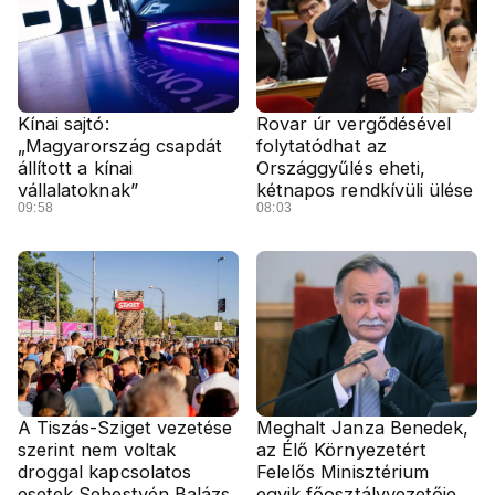
Kínai sajtó:
Rovar úr vergődésével
„Magyarország csapdát
folytatódhat az
állított a kínai
Országgyűlés eheti,
vállalatoknak”
kétnapos rendkívüli ülése
09:58
08:03
A Tiszás-Sziget vezetése
Meghalt Janza Benedek,
szerint nem voltak
az Élő Környezetért
droggal kapcsolatos
Felelős Minisztérium
esetek Sebestyén Balázs
egyik főosztályvezetője