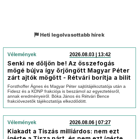
Heti legolvasottabb hírek
Vélemények
2026.08.03 | 13:42
Senki ne dőljön be! Az összefogás
mögé bújva így őrjöngött Magyar Péter
zárt ajtók mögött - Rétvári borítja a bilit
Forsthoffer Ágnes és Magyar Péter sajtótájékoztatója után a
Fidesz és a KDNP frakciója is beszámol az egyeztetésről,
annak eredményeiről. Bóka János és Rétvári Bence
frakcióvezetők tájékoztatója elkezdődött.
Vélemények
2026.08.06 | 07:27
Kiakadt a Tiszás milliárdos: nem ezt
ígérte a Tisza párt, és nem ezt ígérte