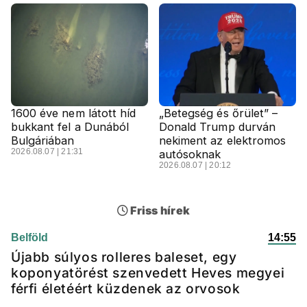
1600 éve nem látott híd
„Betegség és őrület” –
bukkant fel a Dunából
Donald Trump durván
Bulgáriában
nekiment az elektromos
2026.08.07 | 21:31
autósoknak
2026.08.07 | 20:12
Friss hírek
Belföld
14:55
Újabb súlyos rolleres baleset, egy
koponyatörést szenvedett Heves megyei
férfi életéért küzdenek az orvosok