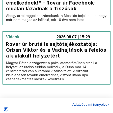
emelkednek!" - Rovar úr Facebook-
oldalán lázadnak a Tiszások
Ahogy arról reggel beszámoltunk, a Messiás bejelentette, hogy
már nem magas az infláció, sőt 10 éve nem látot...
Videók
2026.08.07 | 15:29
Rovar úr brutális sajtótájékoztatója:
Orbán Viktor és a Vadhajtások a felelős
a kialakult helyzetért
Magyar Péter leszögezte: a paksi atomerőműben stabil a
helyzet, az utolsó turbina működik, a Duna már 14
centiméterrel van a korábbi vízállás felett. A vízszint
ideiglenesen tovább emelkedhet, viszont utána újra
csapadékmentes időszak következik.
Adatvédelmi irányelvek