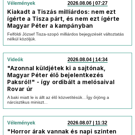
Vélemények
2026.08.06 | 07:27
Kiakadt a Tiszás milliárdos: nem ezt
ígérte a Tisza párt, és nem ezt ígérte
Magyar Péter a kampányban
Felföldi József Tisza-szopó milliárdos bejegyzését változtatás
nélkül közöljük.
Videók
2026.08.04 | 14:34
"Azonnal küldjétek ki a sajtónak,
Magyar Péter élő bejelentkezés
Paksról!" - így ordibált a melósaival
Rovar úr
A baki miatt le is állt az élő közvetítésük…Így őrjöng a
nárcisztikus miniszt...
Vélemények
2026.08.07 | 11:32
"Horror árak vannak és napi szinten