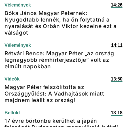
Vélemények
14:26
Bóka János Magyar Péternek:
Nyugodtabb lennék, ha ön folytatná a
nyaralását és Orbán Viktor kezelné ezt a
válságot
Vélemények
14:11
Rétvári Bence: Magyar Péter „az ország
legnagyobb rémhírterjesztője” volt az
elmúlt napokban
Videók
13:50
Magyar Péter felszólította az
Országgyűlést: A Vadhajtások miatt
majdnem leállt az ország!
Belföld
13:18
17 évre börtönbe kerülhet a japán