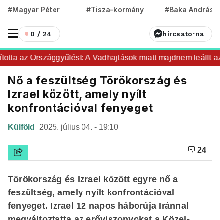
#Magyar Péter
#Tisza-kormány
#Baka András
0 / 24
hírcsatorna
tta az Országgyűlést: A Vadhajtások miatt majdnem leállt az o
Nő a feszültség Törökország és
Izrael között, amely nyílt
konfrontációval fenyeget
Külföld
2025. július 04. - 19:10
24
Törökország és Izrael között egyre nő a
feszültség, amely nyílt konfrontációval
fenyeget. Izrael 12 napos háborúja Iránnal
megváltoztatta az erőviszonyokat a Közel-