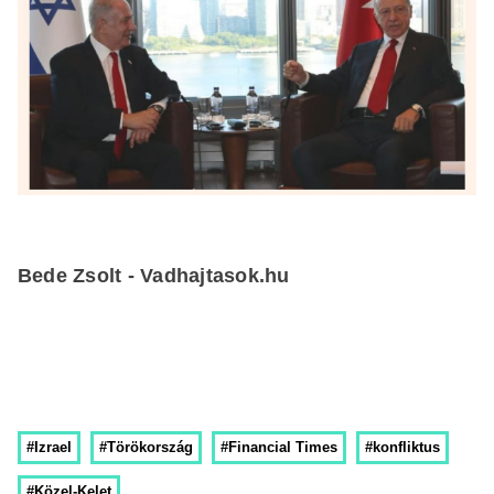
Bede Zsolt - Vadhajtasok.hu
#Izrael
#Törökország
#Financial Times
#konfliktus
#Közel-Kelet