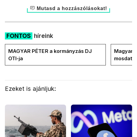
Mutasd a hozzászólásokat!
FONTOS
híreink
MAGYAR PÉTER a kormányzás DJ
Magyar M
OTI-ja
mosdatja
Ezeket is ajánljuk: