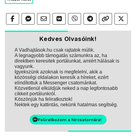
Kedves Olvasóink!
A Vadhajtások.hu csak rajtatok múlik.
A legnagyobb támogatás számunkra az, ha
direktben keresitek portálunkat, amiért hálásak is
vagyunk.
Igyekszünk azoknak is megfelelni, akik a
közösségi oldalakon keresik a híreket, ezért
elindítottuk a Messenger csatornánkat.
Közvetlenül elküldjük neked a nap legfontosabb
cikkeit portálunkról.
Köszönjük ha feliratkoztok!
Nektek egy kattintás, nekünk hatalmas segítség.
Feliratkozom a hírcsatornára!