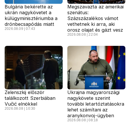
Bulgária bekérette az
Megszavazta az amerikai
ukrán nagykövetet a
szenátus:
külügyminisztériumba a
Százszázalékos vámot
drónbecsapódás miatt
vethetnek ki arra, aki
2026.08.09 | 07:43
orosz olajat és gázt vesz
2026.08.08 | 22:04
Zelenszkij először
Ukrajna magyarországi
találkozott Szerbiában
nagykövete szerint
Vučić elnökkel
további letartóztatásokra
2026.08.08 | 10:30
lehet számítani az
aranykonvoj-ügyben
2026.08.08 | 08:18