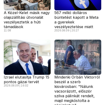
A Közel-Kelet másik nagy
567 millió dolláros
olajszállítási útvonalát
büntetést kapott a Meta
veszélyeztetik a húti
a gyerekek
támadások
veszélyeztetése miatt
11:08
2026.08.09 | 20:27
Izrael elutasítja Trump 15
Mindenki Orbán Viktorról
pontos gázai tervét
beszél a szerb
2026.08.09 | 16:02
kisvárosban: "Nálunk
vacsorázott, először
szilva pálinkát rendelt,
majd megkóstolta a