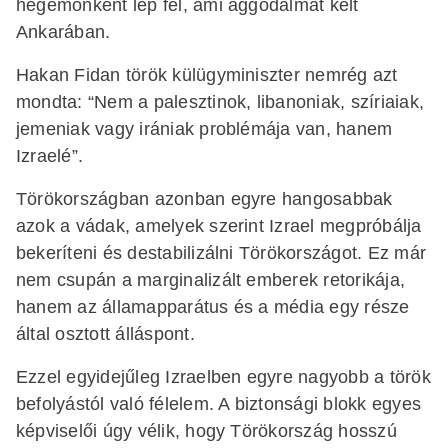
hegemónként lép fel, ami aggodalmat kelt
Ankarában.
Hakan Fidan török külügyminiszter nemrég azt
mondta: “Nem a palesztinok, libanoniak, szíriaiak,
jemeniak vagy irániak problémája van, hanem
Izraelé”.
Törökországban azonban egyre hangosabbak
azok a vádak, amelyek szerint Izrael megpróbálja
bekeríteni és destabilizálni Törökországot. Ez már
nem csupán a marginalizált emberek retorikája,
hanem az államapparátus és a média egy része
által osztott álláspont.
Ezzel egyidejűleg Izraelben egyre nagyobb a török
befolyástól való félelem. A biztonsági blokk egyes
képviselői úgy vélik, hogy Törökország hosszú