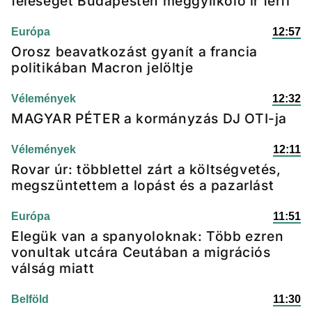
feleségét Budapesten meggyilkoló ír férfi
Európa
12:57
Orosz beavatkozást gyanít a francia
politikában Macron jelöltje
Vélemények
12:32
MAGYAR PÉTER a kormányzás DJ OTI-ja
Vélemények
12:11
Rovar úr: többlettel zárt a költségvetés,
megszüntettem a lopást és a pazarlást
Európa
11:51
Elegük van a spanyoloknak: Több ezren
vonultak utcára Ceutában a migrációs
válság miatt
Belföld
11:30