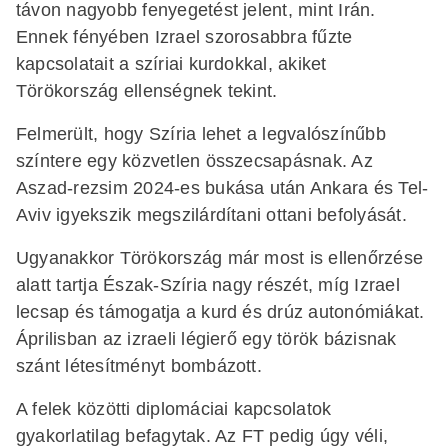
távon nagyobb fenyegetést jelent, mint Irán.
Ennek fényében Izrael szorosabbra fűzte
kapcsolatait a szíriai kurdokkal, akiket
Törökország ellenségnek tekint.
Felmerült, hogy Szíria lehet a legvalószínűbb
színtere egy közvetlen összecsapásnak. Az
Aszad-rezsim 2024-es bukása után Ankara és Tel-
Aviv igyekszik megszilárdítani ottani befolyását.
Ugyanakkor Törökország már most is ellenőrzése
alatt tartja Észak-Szíria nagy részét, míg Izrael
lecsap és támogatja a kurd és drúz autonómiákat.
Áprilisban az izraeli légierő egy török bázisnak
szánt létesítményt bombázott.
A felek közötti diplomáciai kapcsolatok
gyakorlatilag befagytak. Az FT pedig úgy véli,