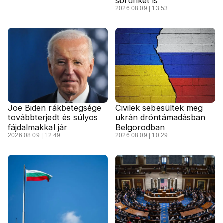
sörünket is"
2026.08.09 | 13:53
Joe Biden rákbetegsége
Civilek sebesültek meg
továbbterjedt és súlyos
ukrán dróntámadásban
fájdalmakkal jár
Belgorodban
2026.08.09 | 12:49
2026.08.09 | 10:29