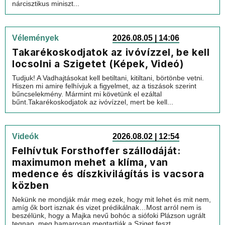
nárcisztikus miniszt...
Vélemények
2026.08.05 | 14:06
Takarékoskodjatok az ivóvízzel, be kell
locsolni a Szigetet (Képek, Videó)
Tudjuk! A Vadhajtásokat kell betiltani, kitiltani, börtönbe vetni.
Hiszen mi amire felhívjuk a figyelmet, az a tiszások szerint
bűncselekmény. Mármint mi követünk el ezáltal
bűnt.Takarékoskodjatok az ivóvízzel, mert be kell...
Videók
2026.08.02 | 12:54
Felhívtuk Forsthoffer szállodáját:
maximumon mehet a klíma, van
medence és díszkivilágítás is vacsora
közben
Nekünk ne mondják már meg ezek, hogy mit lehet és mit nem,
amíg ők bort isznak és vizet prédikálnak…Most arról nem is
beszélünk, hogy a Majka nevű bohóc a siófoki Plázson ugrált
tegnap, meg hamarosan megtartják a Sziget feszt...