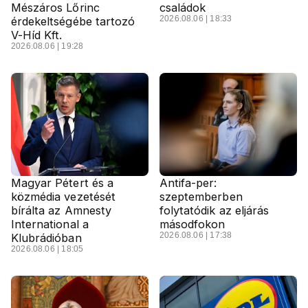
Mészáros Lőrinc
családok
2026.08.06 | 18:33
érdekeltségébe tartozó
V-Híd Kft.
2026.08.06 | 19:28
Magyar Pétert és a
Antifa-per:
közmédia vezetését
szeptemberben
bírálta az Amnesty
folytatódik az eljárás
International a
másodfokon
2026.08.06 | 17:38
Klubrádióban
2026.08.06 | 18:05