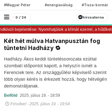
#Magyar Péter
#energiaválság
#Tisza-kormány
0 / 24
hírcsatorna
vüli bejelentése: Nyomhatjátok a klímát ezerrel, a hűtőket le
Két hét múlva Hatvanpusztán fog
tüntetni Hadházy 🔁
Hadházy Ákos keddi tüntetéssorozata ezúttal
szombati időpontot kapott, a helyszín ismét a
Ferenciek tere. Az országgyűlési képviselő szerint
több olyan kérés is érkezett hozzá, hogy hétvégén
demonstráljanak.
Belföld
2025. július 19. - 18:59
Frissítve! - 2025. július 19. - 19:54