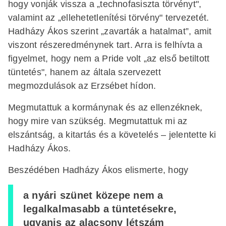
hogy vonják vissza a „technofasiszta törvényt",
valamint az „ellehetetlenítési törvény" tervezetét.
Hadházy Ákos szerint „zavarták a hatalmat”, amit
viszont részeredménynek tart. Arra is felhívta a
figyelmet, hogy nem a Pride volt „az első betiltott
tüntetés", hanem az általa szervezett
megmozdulások az Erzsébet hídon.
Megmutattuk a kormánynak és az ellenzéknek,
hogy mire van szükség. Megmutattuk mi az
elszántság, a kitartás és a követelés – jelentette ki
Hadházy Ákos.
Beszédében Hadházy Ákos elismerte, hogy
a nyári szünet közepe nem a
legalkalmasabb a tüntetésekre,
ugyanis az alacsony létszám