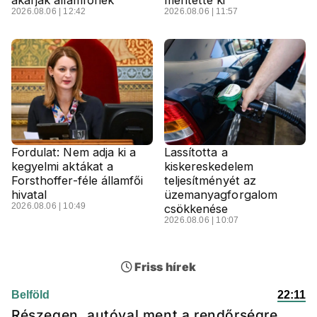
2026.08.06 | 12:42
2026.08.06 | 11:57
Fordulat: Nem adja ki a
Lassította a
kegyelmi aktákat a
kiskereskedelem
Forsthoffer-féle államfői
teljesítményét az
hivatal
üzemanyagforgalom
2026.08.06 | 10:49
csökkenése
2026.08.06 | 10:07
Friss hírek
Belföld
22:11
Részegen, autóval ment a rendőrségre