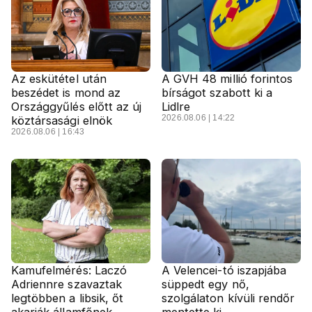
Az eskütétel után
A GVH 48 millió forintos
beszédet is mond az
bírságot szabott ki a
Országgyűlés előtt az új
Lidlre
2026.08.06 | 14:22
köztársasági elnök
2026.08.06 | 16:43
Kamufelmérés: Laczó
A Velencei-tó iszapjába
Adriennre szavaztak
süppedt egy nő,
legtöbben a libsik, őt
szolgálaton kívüli rendőr
akarják államfőnek
mentette ki