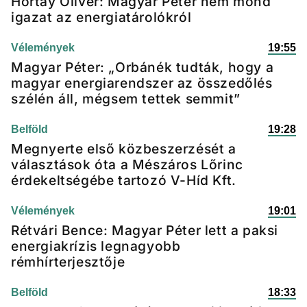
Hortay Olivér: Magyar Péter nem mond
igazat az energiatárolókról
Vélemények
19:55
Magyar Péter: „Orbánék tudták, hogy a
magyar energiarendszer az összedőlés
szélén áll, mégsem tettek semmit”
Belföld
19:28
Megnyerte első közbeszerzését a
választások óta a Mészáros Lőrinc
érdekeltségébe tartozó V-Híd Kft.
Vélemények
19:01
Rétvári Bence: Magyar Péter lett a paksi
energiakrízis legnagyobb
rémhírterjesztője
Belföld
18:33