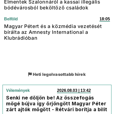
Elmentek Szalonnáról a kassai illegális
bódévárosból beköltöző családok
Belföld
18:05
Magyar Pétert és a közmédia vezetését
bírálta az Amnesty International a
Klubrádióban
Heti legolvasottabb hírek
Vélemények
2026.08.03 | 13:42
Senki ne dőljön be! Az összefogás
mögé bújva így őrjöngött Magyar Péter
zárt ajtók mögött - Rétvári borítja a bilit