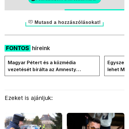
Mutasd a hozzászólásokat!
FONTOS
híreink
Magyar Pétert és a közmédia
Egyszerre
vezetését bírálta az Amnesty
lehet Ma
International a Klubrádióban
Ezeket is ajánljuk: