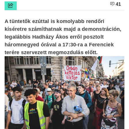
41
A tüntetők ezúttal is komolyabb rendőri
kíséretre számíthatnak majd a demonstráción,
legalábbis Hadházy Ákos erről posztolt
háromnegyed órával a 17:30-ra a Ferenciek
terére szervezett megmozdulás előtt.