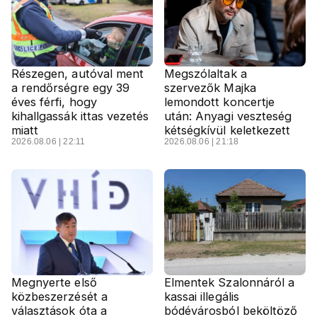
Részegen, autóval ment
Megszólaltak a
a rendőrségre egy 39
szervezők Majka
éves férfi, hogy
lemondott koncertje
kihallgassák ittas vezetés
után: Anyagi veszteség
miatt
kétségkívül keletkezett
2026.08.06 | 22:11
2026.08.06 | 21:18
Megnyerte első
Elmentek Szalonnáról a
közbeszerzését a
kassai illegális
választások óta a
bódévárosból beköltöző