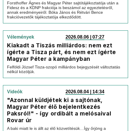
Forsthoffer Ágnes és Magyar Péter sajtótájékoztatója után a
Fidesz és a KDNP frakciója is beszámol az egyeztetésről,
annak eredményeiről. Bóka János és Rétvári Bence
frakcióvezetők tájékoztatója elkezdődött.
Vélemények
2026.08.06 | 07:27
Kiakadt a Tiszás milliárdos: nem ezt
ígérte a Tisza párt, és nem ezt ígérte
Magyar Péter a kampányban
Felföldi József Tisza-szopó milliárdos bejegyzését változtatás
nélkül közöljük.
Videók
2026.08.04 | 14:34
"Azonnal küldjétek ki a sajtónak,
Magyar Péter élő bejelentkezés
Paksról!" - így ordibált a melósaival
Rovar úr
A baki miatt le is állt az élő közvetítésük…Így őrjöng a