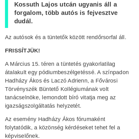
Kossuth Lajos utcán ugyanis áll a
forgalom, több autós is fejvesztve
dudál.
Az autósok és a tüntetők között rendőrsorfal áll.
FRISSÍTJÜK!
A Március 15. téren a tüntetés gyakorlatilag
átalakult egy pódiumbeszélgetéssé. A színpadon
Hadházy Ákos és Laczó Adrienn, a Fővárosi
Törvényszék Büntető Kollégiumának volt
tanácselnöke, lemondott bíró vitatja meg az
igazságszolgáltatás helyzetét.
Az esemény Hadházy Ákos fórumaként
folytatódik, a közönség kérdéseket tehet fel a
képviselőnek.