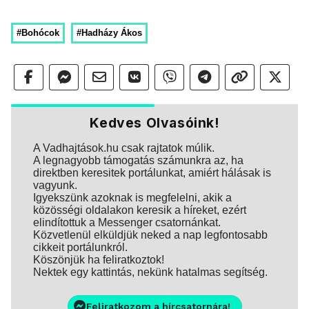
#Bohócok
#Hadházy Ákos
Kedves Olvasóink!
A Vadhajtások.hu csak rajtatok múlik.
A legnagyobb támogatás számunkra az, ha
direktben keresitek portálunkat, amiért hálásak is
vagyunk.
Igyekszünk azoknak is megfelelni, akik a
közösségi oldalakon keresik a híreket, ezért
elindítottuk a Messenger csatornánkat.
Közvetlenül elküldjük neked a nap legfontosabb
cikkeit portálunkról.
Köszönjük ha feliratkoztok!
Nektek egy kattintás, nekünk hatalmas segítség.
Feliratkozom a hírcsatornára!