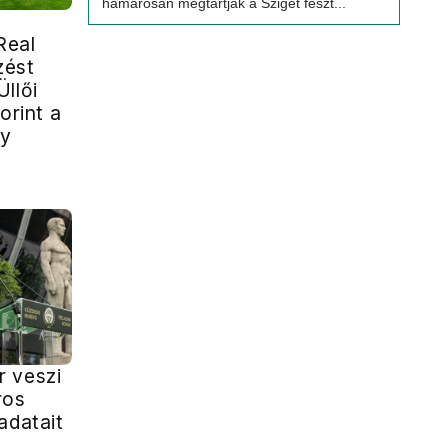
hamarosan megtartják a Sziget feszt...
Real
zést
llői
orint a
gy
 veszi
ros
adatait