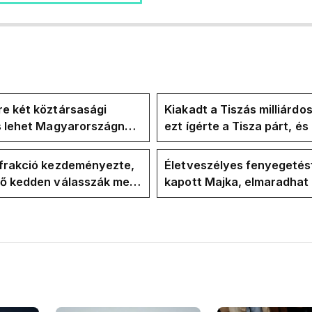
e két köztársasági
Kiakadt a Tiszás milliárdo
is lehet Magyarországnak
ezt ígérte a Tisza párt, é
re
ezt ígérte Magyar Péter a
kampányban
-frakció kezdeményezte,
Életveszélyes fenyegetés
vő kedden válasszák meg
kapott Majka, elmaradhat
ztársasági elnököt
erdélyi koncertje