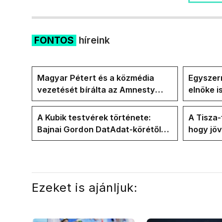
FONTOS
híreink
Magyar Pétert és a közmédia
Egyszerr
vezetését bírálta az Amnesty
elnöke 
International a Klubrádióban
jövő hét
A Kubik testvérek története:
A Tisza
Bajnai Gordon DatAdat-körétől
hogy jö
az ECDA-n át Magyar Péter
az új kö
közvetlen stábjáig
Ezeket is ajánljuk: