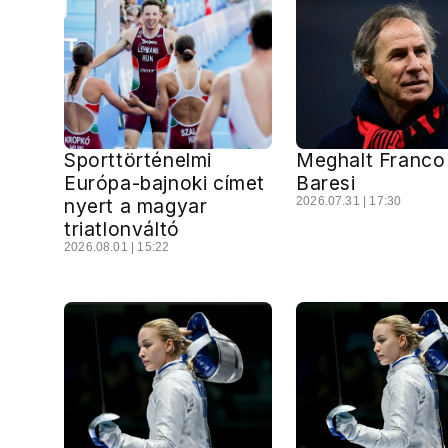
Sporttörténelmi
Meghalt Franco
Európa-bajnoki címet
Baresi
nyert a magyar
2026.07.31 | 17:30
triatlonváltó
2026.08.01 | 15:22