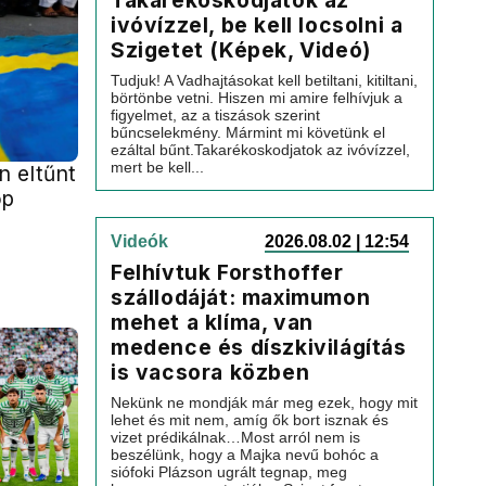
Takarékoskodjatok az
ivóvízzel, be kell locsolni a
Szigetet (Képek, Videó)
Tudjuk! A Vadhajtásokat kell betiltani, kitiltani,
börtönbe vetni. Hiszen mi amire felhívjuk a
figyelmet, az a tiszások szerint
bűncselekmény. Mármint mi követünk el
ezáltal bűnt.Takarékoskodjatok az ivóvízzel,
mert be kell...
 eltűnt
óp
Videók
2026.08.02 | 12:54
Felhívtuk Forsthoffer
szállodáját: maximumon
mehet a klíma, van
medence és díszkivilágítás
is vacsora közben
Nekünk ne mondják már meg ezek, hogy mit
lehet és mit nem, amíg ők bort isznak és
vizet prédikálnak…Most arról nem is
beszélünk, hogy a Majka nevű bohóc a
siófoki Plázson ugrált tegnap, meg