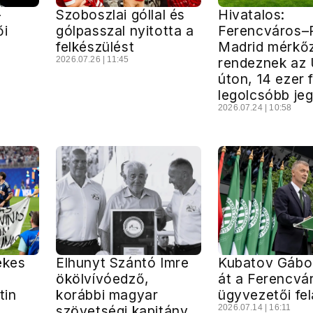
-
Szoboszlai góllal és
Hivatalos:
ői
gólpasszal nyitotta a
Ferencváros–
felkészülést
Madrid mérkő
2026.07.26 | 11:45
rendeznek az Ü
úton, 14 ezer f
legolcsóbb je
2026.07.24 | 10:58
ekes
Elhunyt Szántó Imre
Kubatov Gábor
r
ökölvívóedző,
át a Ferencvá
tin
korábbi magyar
ügyvezetői fel
szövetségi kapitány
2026.07.14 | 16:11