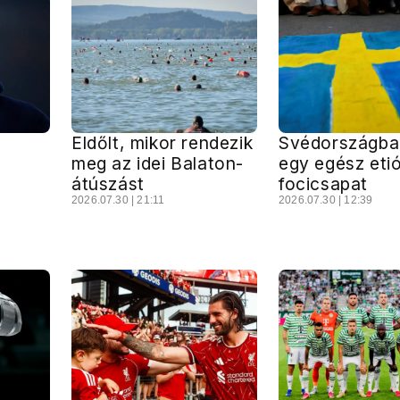
Eldőlt, mikor rendezik
Svédországban
meg az idei Balaton-
egy egész eti
átúszást
focicsapat
2026.07.30 | 21:11
2026.07.30 | 12:39