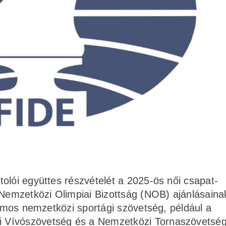
olói együttes részvételét a 2025-ös női csapat-
 Nemzetközi Olimpiai Bizottság (NOB) ajánlásaina
zámos nemzetközi sportági szövetség, például a
 Vívószövetség és a Nemzetközi Tornaszövetsé