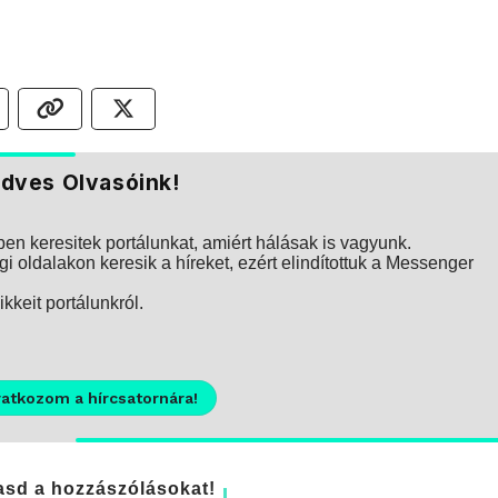
dves Olvasóink!
n keresitek portálunkat, amiért hálásak is vagyunk.
i oldalakon keresik a híreket, ezért elindítottuk a Messenger
kkeit portálunkról.
ratkozom a hírcsatornára!
sd a hozzászólásokat!