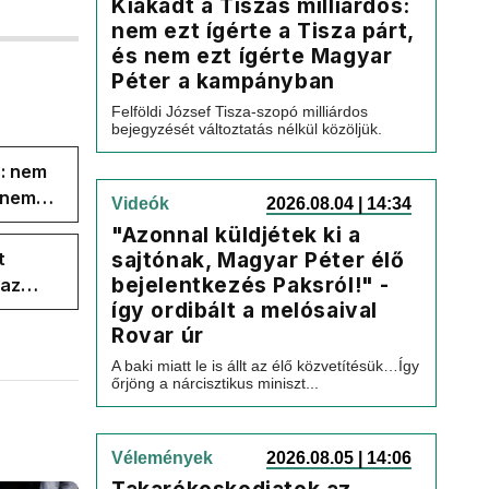
Kiakadt a Tiszás milliárdos:
nem ezt ígérte a Tisza párt,
és nem ezt ígérte Magyar
Péter a kampányban
Felföldi József Tisza-szopó milliárdos
bejegyzését változtatás nélkül közöljük.
s: nem
s nem
Videók
2026.08.04 | 14:34
"Azonnal küldjétek ki a
sajtónak, Magyar Péter élő
t
bejelentkezés Paksról!" -
 az
így ordibált a melósaival
Rovar úr
A baki miatt le is állt az élő közvetítésük…Így
őrjöng a nárcisztikus miniszt...
Vélemények
2026.08.05 | 14:06