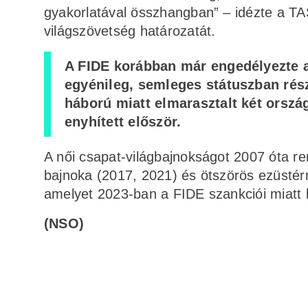
gyakorlatával összhangban” – idézte a TA
világszövetség határozatát.
A FIDE korábban már engedélyezte a
egyénileg, semleges státuszban rés
háború miatt elmarasztalt két orszá
enyhített először.
A női csapat-világbajnokságot 2007 óta r
bajnoka (2017, 2021) és ötszörös ezüstér
amelyet 2023-ban a FIDE szankciói miatt k
(NSO)