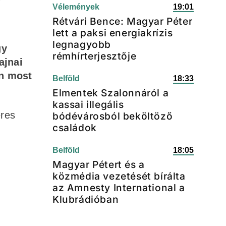
Vélemények
19:01
Rétvári Bence: Magyar Péter
lett a paksi energiakrízis
legnagyobb
gy
rémhírterjesztője
ajnai
an most
Belföld
18:33
Elmentek Szalonnáról a
kassai illegális
eres
bódévárosból beköltöző
családok
,
Belföld
18:05
Magyar Pétert és a
közmédia vezetését bírálta
az Amnesty International a
Klubrádióban