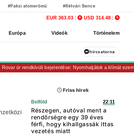
#Paksi atomerőmű
#Rétvári Bence
EUR 363.03 :
USD 314.48 :
Európa
Videók
Történelem
hírcsatorna
ar úr rendkívüli bejelentése: Nyomhatjátok a klímát ezerrel, 
Friss hírek
Belföld
22:11
Részegen, autóval ment a
mzetközi
rendőrségre egy 39 éves
férfi, hogy kihallgassák ittas
vezetés miatt