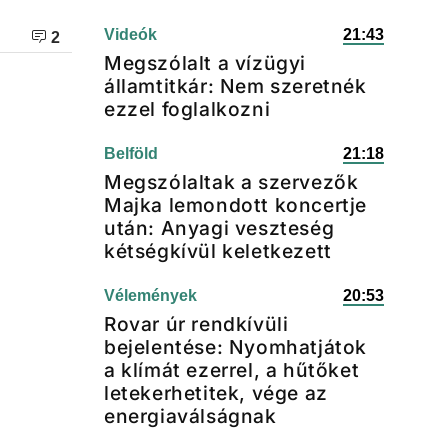
Videók
21:43
2
Megszólalt a vízügyi
államtitkár: Nem szeretnék
ezzel foglalkozni
Belföld
21:18
Megszólaltak a szervezők
Majka lemondott koncertje
után: Anyagi veszteség
kétségkívül keletkezett
Vélemények
20:53
Rovar úr rendkívüli
bejelentése: Nyomhatjátok
a klímát ezerrel, a hűtőket
letekerhetitek, vége az
energiaválságnak