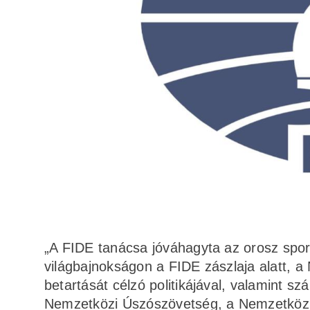
„A FIDE tanácsa jóváhagyta az orosz sport
világbajnokságon a FIDE zászlaja alatt, a
betartását célzó politikájával, valamint s
Nemzetközi Úszószövetség, a Nemzetközi