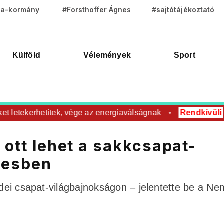
za-kormány
#Forsthoffer Ágnes
#sajtótájékoztató
Külföld
Vélemények
Sport
letekerhetitek, vége az energiaválságnak
Rendkívüli
Rov
 ott lehet a sakkcsapat-
resben
idei csapat-világbajnokságon – jelentette be a Ne