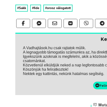
#Sakk
#fide
#orosz válogatott
Ke
A Vadhajtások.hu csak rajtatok múlik.
A legnagyobb támogatás számunkra az, ha direktbe
Igyekszünk azoknak is megfelelni, akik a közösség
csatornánkat.
Közvetlenül elküldjük neked a nap legfontosabb ci
Köszönjük ha feliratkoztok!
Nektek egy kattintás, nekünk hatalmas segítség.
Feli
Muta