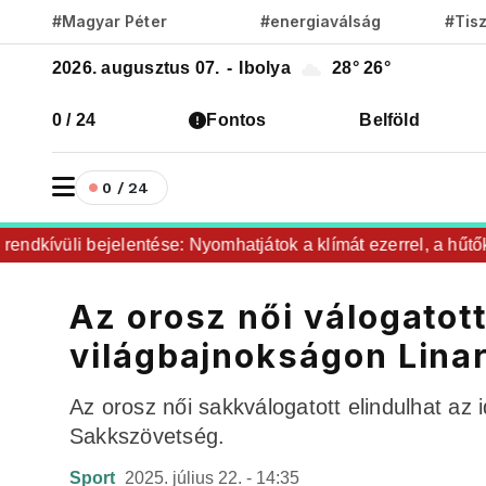
#Magyar Péter
#energiaválság
#Tis
2026. augusztus 07.
-
Ibolya
28°
26°
0 / 24
Fontos
Belföld
0 / 24
dkívüli bejelentése: Nyomhatjátok a klímát ezerrel, a hűtőket 
Az orosz női válogatott
világbajnokságon Lina
Az orosz női sakkválogatott elindulhat az 
Sakkszövetség.
Sport
2025. július 22. - 14:35