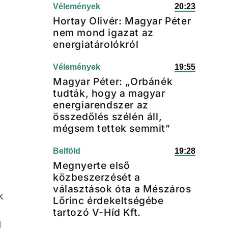
Vélemények
20:23
Hortay Olivér: Magyar Péter
nem mond igazat az
energiatárolókról
Vélemények
19:55
Magyar Péter: „Orbánék
tudták, hogy a magyar
energiarendszer az
összedőlés szélén áll,
mégsem tettek semmit”
Belföld
19:28
Megnyerte első
közbeszerzését a
választások óta a Mészáros
k
Lőrinc érdekeltségébe
tartozó V-Híd Kft.
g