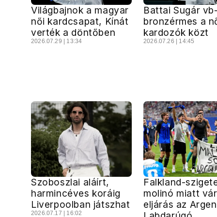
Világbajnok a magyar
Battai Sugár vb
női kardcsapat, Kínát
bronzérmes a n
verték a döntőben
kardozók közt
2026.07.29 | 13:34
2026.07.26 | 14:45
Szoboszlai aláírt,
Falkland-sziget
harmincéves koráig
molinó miatt vá
Liverpoolban játszhat
eljárás az Argen
2026.07.17 | 16:02
Labdarúgó