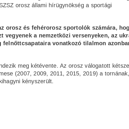
SZSZ orosz állami hírügynökség a sportági
z orosz és fehérorosz sportolók számára, ho
zt vegyenek a nemzetközi versenyeken, az ukr
g felnőttcsapataira vonatkozó tilalmon azonb
endezik meg kétévente. Az orosz válogatott kétsz
mese (2007, 2009, 2011, 2015, 2019) a tornának
ihagyni kényszerült.