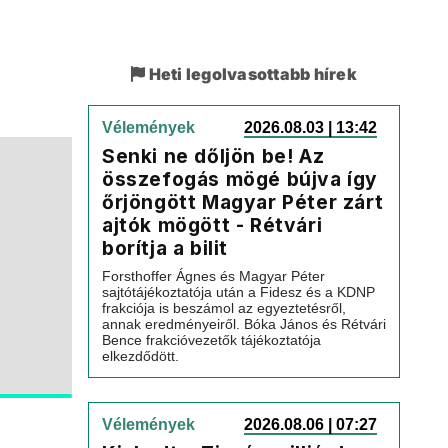
Heti legolvasottabb hírek
Vélemények
2026.08.03 | 13:42
Senki ne dőljön be! Az
összefogás mögé bújva így
őrjöngött Magyar Péter zárt
ajtók mögött - Rétvári
borítja a bilit
Forsthoffer Ágnes és Magyar Péter
sajtótájékoztatója után a Fidesz és a KDNP
frakciója is beszámol az egyeztetésről,
annak eredményeiről. Bóka János és Rétvári
Bence frakcióvezetők tájékoztatója
elkezdődött.
Vélemények
2026.08.06 | 07:27