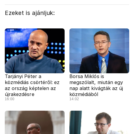
Ezeket is ajánljuk:
Tarjányi Péter a
Borsa Miklós is
közmédiás csörtéről: ez
megszólalt, miután egy
az ország képtelen az
nap alatt kivágták az új
újrakezdésre
közmédiából
16:00
14:02