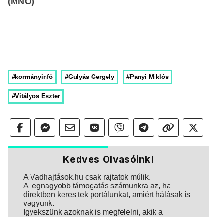
(MNO)
#kormányinfó
#Gulyás Gergely
#Panyi Miklós
#Vitályos Eszter
Kedves Olvasóink!
A Vadhajtások.hu csak rajtatok múlik.
A legnagyobb támogatás számunkra az, ha
direktben keresitek portálunkat, amiért hálásak is
vagyunk.
Igyekszünk azoknak is megfelelni, akik a