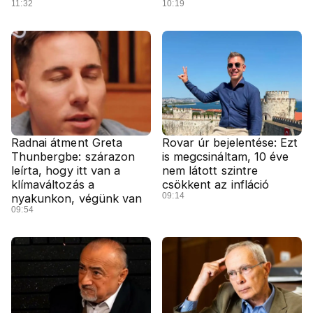
11:32
10:19
Radnai átment Greta
Rovar úr bejelentése: Ezt
Thunbergbe: szárazon
is megcsináltam, 10 éve
leírta, hogy itt van a
nem látott szintre
klímaváltozás a
csökkent az infláció
09:14
nyakunkon, végünk van
09:54