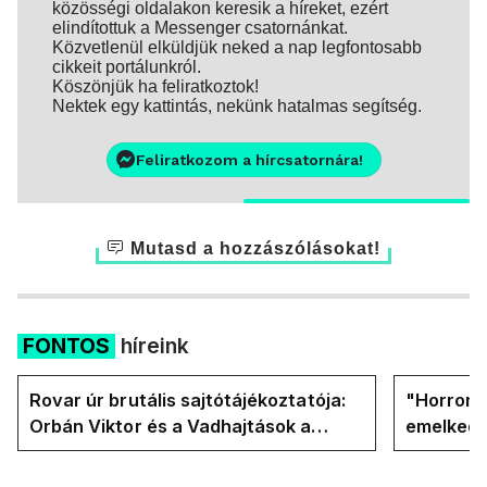
közösségi oldalakon keresik a híreket, ezért
elindítottuk a Messenger csatornánkat.
Közvetlenül elküldjük neked a nap legfontosabb
cikkeit portálunkról.
Köszönjük ha feliratkoztok!
Nektek egy kattintás, nekünk hatalmas segítség.
Feliratkozom a hírcsatornára!
Mutasd a hozzászólásokat!
FONTOS
híreink
Rovar úr brutális sajtótájékoztatója:
"Horror á
Orbán Viktor és a Vadhajtások a
emelkedn
felelős a kialakult helyzetért
oldalán l