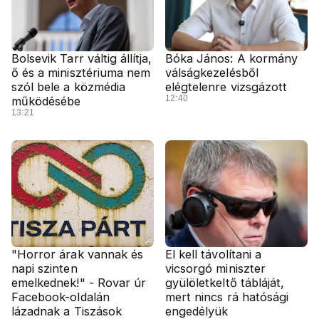
Bolsevik Tarr váltig állítja,
Bóka János: A kormány
ő és a minisztériuma nem
válságkezelésből
szól bele a közmédia
elégtelenre vizsgázott
12:40
működésébe
13:21
"Horror árak vannak és
El kell távolítani a
napi szinten
vicsorgó miniszter
emelkednek!" - Rovar úr
gyülöletkeltő tábláját,
Facebook-oldalán
mert nincs rá hatósági
lázadnak a Tiszások
engedélyük