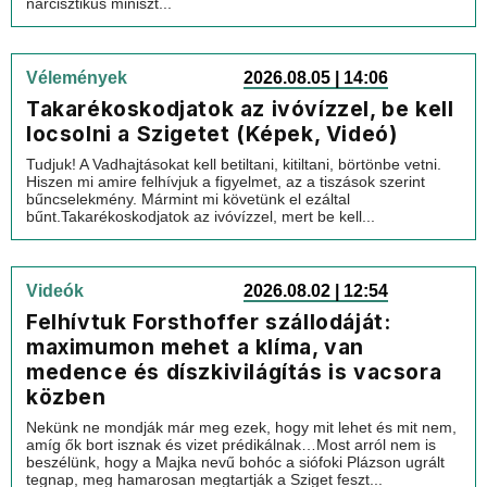
nárcisztikus miniszt...
Vélemények
2026.08.05 | 14:06
Takarékoskodjatok az ivóvízzel, be kell
locsolni a Szigetet (Képek, Videó)
Tudjuk! A Vadhajtásokat kell betiltani, kitiltani, börtönbe vetni.
Hiszen mi amire felhívjuk a figyelmet, az a tiszások szerint
bűncselekmény. Mármint mi követünk el ezáltal
bűnt.Takarékoskodjatok az ivóvízzel, mert be kell...
Videók
2026.08.02 | 12:54
Felhívtuk Forsthoffer szállodáját:
maximumon mehet a klíma, van
medence és díszkivilágítás is vacsora
közben
Nekünk ne mondják már meg ezek, hogy mit lehet és mit nem,
amíg ők bort isznak és vizet prédikálnak…Most arról nem is
beszélünk, hogy a Majka nevű bohóc a siófoki Plázson ugrált
tegnap, meg hamarosan megtartják a Sziget feszt...