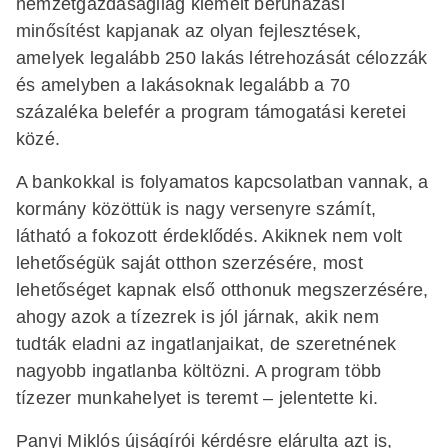
nemzetgazdaságilag kiemelt beruházási
minősítést kapjanak az olyan fejlesztések,
amelyek legalább 250 lakás létrehozását célozzák
és amelyben a lakásoknak legalább a 70
százaléka belefér a program támogatási keretei
közé.
A bankokkal is folyamatos kapcsolatban vannak, a
kormány közöttük is nagy versenyre számít,
látható a fokozott érdeklődés. Akiknek nem volt
lehetőségük saját otthon szerzésére, most
lehetőséget kapnak első otthonuk megszerzésére,
ahogy azok a tízezrek is jól járnak, akik nem
tudták eladni az ingatlanjaikat, de szeretnének
nagyobb ingatlanba költözni. A program több
tízezer munkahelyet is teremt – jelentette ki.
Panyi Miklós újságírói kérdésre elárulta azt is,