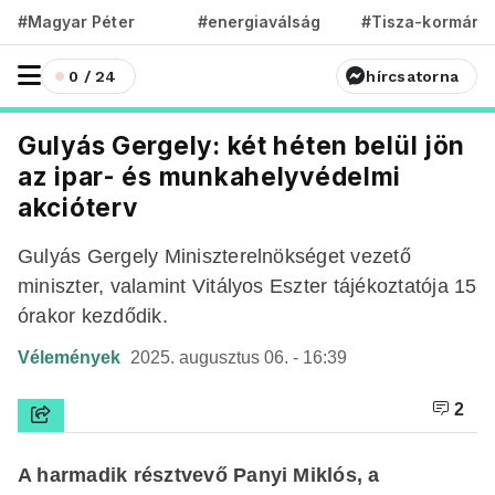
#Magyar Péter
#energiaválság
#Tisza-kormány
0 / 24
hírcsatorna
Gulyás Gergely: két héten belül jön
az ipar- és munkahelyvédelmi
akcióterv
Gulyás Gergely Miniszterelnökséget vezető
miniszter, valamint Vitályos Eszter tájékoztatója 15
órakor kezdődik.
Vélemények
2025. augusztus 06. - 16:39
2
A harmadik résztvevő Panyi Miklós, a