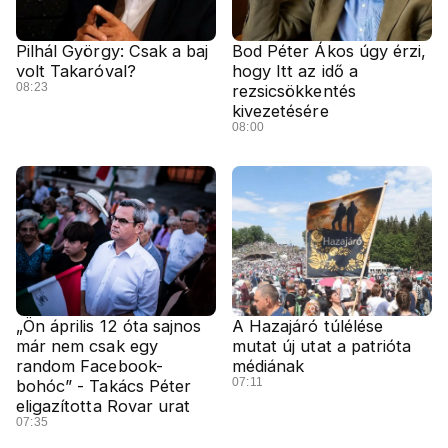
Pilhál György: Csak a baj
Bod Péter Ákos úgy érzi,
volt Takaróval?
hogy Itt az idő a
08:23
rezsicsökkentés
kivezetésére
08:00
„Ön április 12 óta sajnos
A Hazajáró túlélése
már nem csak egy
mutat új utat a patrióta
random Facebook-
médiának
07:11
bohóc” - Takács Péter
eligazította Rovar urat
07:35