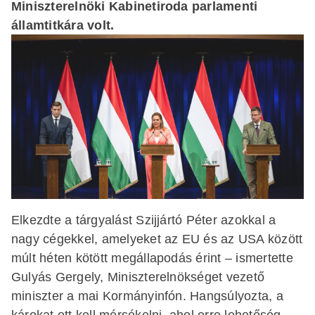
Miniszterelnöki Kabinetiroda parlamenti
államtitkára volt.
Elkezdte a tárgyalást Szijjártó Péter azokkal a
nagy cégekkel, amelyeket az EU és az USA között
múlt héten kötött megállapodás érint – ismertette
Gulyás Gergely, Miniszterelnökséget vezető
miniszter a mai Kormányinfón. Hangsúlyozta, a
károkat ott kell mérsékelni, ahol erre lehetőség