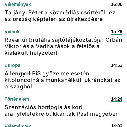
Vélemények
16:00
Tarjányi Péter a közmédiás csörtéről: ez
az ország képtelen az újrakezdésre
Videók
15:29
Rovar úr brutális sajtótájékoztatója: Orbán
Viktor és a Vadhajtások a felelős a
kialakult helyzetért
Európa
14:53
A lengyel PiS győzelme esetén
kitoloncolná a munkanélküli ukránokat az
országból
Történelem
14:24
Szenzációs honfoglalás kori
aranyleletekre bukkantak Pest megyében
Vélemények
14:02