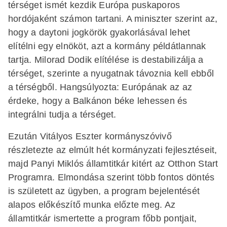
térséget ismét kezdik Európa puskaporos
hordójaként számon tartani. A miniszter szerint az,
hogy a daytoni jogkörök gyakorlásával lehet
elítélni egy elnököt, azt a kormány példátlannak
tartja. Milorad Dodik elítélése is destabilizálja a
térséget, szerinte a nyugatnak távoznia kell ebből
a térségből. Hangsúlyozta: Európának az az
érdeke, hogy a Balkánon béke lehessen és
integrálni tudja a térséget.
Ezután Vitályos Eszter kormányszóvivő
részletezte az elmúlt hét kormányzati fejlesztéseit,
majd Panyi Miklós államtitkár kitért az Otthon Start
Programra. Elmondása szerint több fontos döntés
is született az ügyben, a program bejelentését
alapos előkészítő munka előzte meg. Az
államtitkár ismertette a program főbb pontjait,