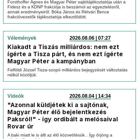
Forsthoffer Ágnes és Magyar Péter sajtótájékoztatója után a
Fidesz és a KDNP frakciója is beszámol az egyeztetésről,
annak eredményeiről. Bóka János és Rétvári Bence
frakcióvezetők tájékoztatója elkezdődött.
Vélemények
2026.08.06 | 07:27
Kiakadt a Tiszás milliárdos: nem ezt
ígérte a Tisza párt, és nem ezt ígérte
Magyar Péter a kampányban
Felföldi József Tisza-szopó milliárdos bejegyzését változtatás
nélkül közöljük.
Videók
2026.08.04 | 14:34
"Azonnal küldjétek ki a sajtónak,
Magyar Péter élő bejelentkezés
Paksról!" - így ordibált a melósaival
Rovar úr
A baki miatt le is állt az élő közvetítésük…Így őrjöng a