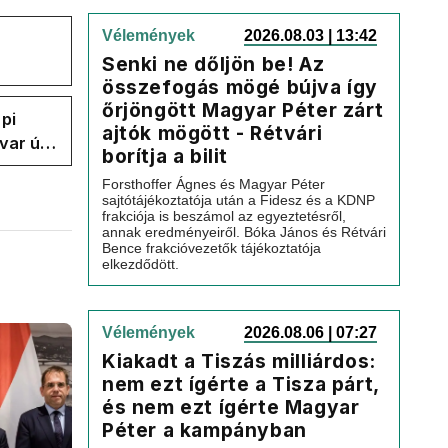
Vélemények
2026.08.03 | 13:42
Senki ne dőljön be! Az
összefogás mögé bújva így
őrjöngött Magyar Péter zárt
pi
ajtók mögött - Rétvári
var úr
borítja a bilit
k a
Forsthoffer Ágnes és Magyar Péter
sajtótájékoztatója után a Fidesz és a KDNP
frakciója is beszámol az egyeztetésről,
annak eredményeiről. Bóka János és Rétvári
Bence frakcióvezetők tájékoztatója
elkezdődött.
Vélemények
2026.08.06 | 07:27
Kiakadt a Tiszás milliárdos:
nem ezt ígérte a Tisza párt,
és nem ezt ígérte Magyar
Péter a kampányban