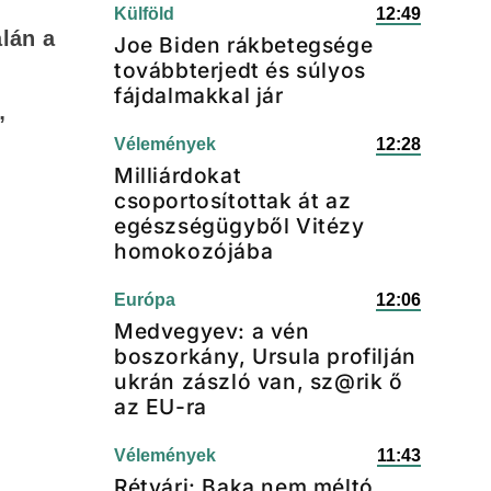
Külföld
12:49
alán a
Joe Biden rákbetegsége
továbbterjedt és súlyos
fájdalmakkal jár
”
Vélemények
12:28
Milliárdokat
csoportosítottak át az
egészségügyből Vitézy
homokozójába
Európa
12:06
Medvegyev: a vén
boszorkány, Ursula profilján
ukrán zászló van, sz@rik ő
az EU-ra
Vélemények
11:43
Rétvári: Baka nem méltó