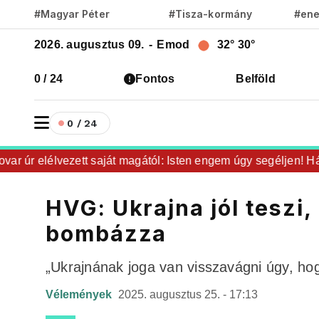
#Magyar Péter
#Tisza-kormány
#ene
2026. augusztus 09.
-
Emod
32°
30°
0 / 24
Fontos
Belföld
0 / 24
 úr elélvezett saját magától: Isten engem úgy segéljen! Háro
HVG: Ukrajna jól teszi,
bombázza
„Ukrajnának joga van visszavágni úgy, hog
Vélemények
2025. augusztus 25. - 17:13