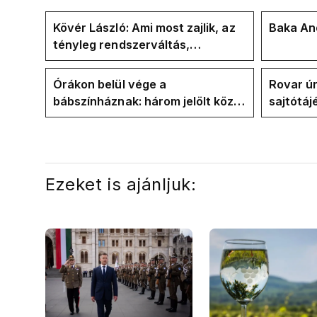
Kövér László: Ami most zajlik, az
Baka And
tényleg rendszerváltás,
pontosabban
rendszervisszaváltás
Órákon belül vége a
Rovar úr
bábszínháznak: három jelölt közül
sajtótáj
"választ" ma államfőt a Tisza-
és a Vad
frakció
kialakul
Ezeket is ajánljuk: