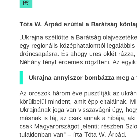
Tóta W. Árpád ezúttal a Barátság kőola
„Ukrajna szétlőtte a Barátság olajvezeték
egy regionális középhatalomtól legalábbis
dróncsapásra. És ahogy üres öklét rázza, 
Néhány tényt érdemes rögzíteni. Az egyik
Ukrajna annyiszor bombázza meg a ve
Az oroszok három éve pusztítják az ukrá
körülbelül mindent, amit épp eltalálnak. 
Ukrajnának joga van visszavágni úgy, hog
másnak is fáj, az csak annak a hibája, a
csak Magyarországot jelenti; részben Szlov
tulajdonban van” – írta Tóta W. Árpád.