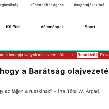
rgiaválság
#Forsthoffer Ágnes
#sajtótájékoztató
Külföld
Vélemények
Sport
m hónapja vagyok miniszterelnök....
Rendkívüli
Rovar úr
 hogy a Barátság olajvezet
y az fájjon a ruszkinak” – írta Tóta W. Árpád.