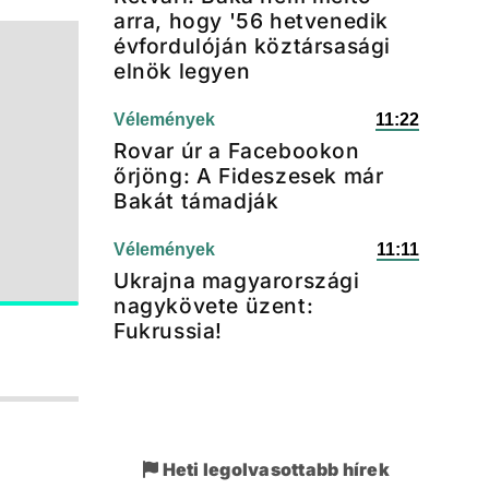
arra, hogy '56 hetvenedik
évfordulóján köztársasági
elnök legyen
Vélemények
11:22
Rovar úr a Facebookon
őrjöng: A Fideszesek már
Bakát támadják
Vélemények
11:11
Ukrajna magyarországi
nagykövete üzent:
Fukrussia!
Heti legolvasottabb hírek