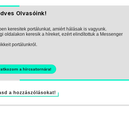
dves Olvasóink!
n keresitek portálunkat, amiért hálásak is vagyunk.
i oldalakon keresik a híreket, ezért elindítottuk a Messenger
kkeit portálunkról.
ratkozom a hírcsatornára!
sd a hozzászólásokat!