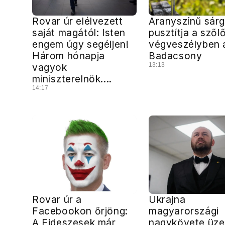
Rovar úr elélvezett
Aranyszínű sár
saját magától: Isten
pusztítja a szőlő
engem úgy segéljen!
végveszélyben 
Három hónapja
Badacsony
vagyok
13:13
miniszterelnök....
14:17
Rovar úr a
Ukrajna
Facebookon őrjöng:
magyarországi
A Fideszesek már
nagykövete üze