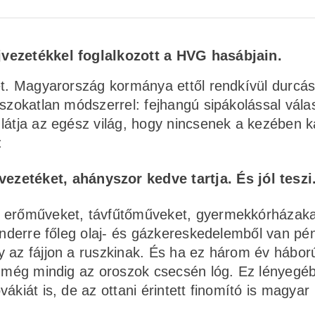
jvezetékkel foglalkozott a HVG hasábjain.
et. Magyarország kormánya ettől rendkívül durcás
 szokatlan módszerrel: fejhangú sipákolással vála
látja az egész világ, hogy nincsenek a kezében k
:
zetéket, ahányszor kedve tartja. És jól teszi
n erőműveket, távfűtőműveket, gyermekkórházaka
Minderre főleg olaj- és gázkereskedelemből van pé
y az fájjon a ruszkinak. És ha ez három év hábor
ki még mindig az oroszok csecsén lóg. Ez lényegé
ákiát is, de az ottani érintett finomító is magyar