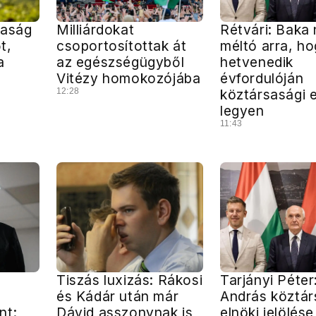
gaság
Milliárdokat
Rétvári: Baka
t,
csoportosítottak át
méltó arra, ho
a
az egészségügyből
hetvenedik
Vitézy homokozójába
évfordulóján
12:28
köztársasági 
legyen
11:43
Tiszás luxizás: Rákosi
Tarjányi Péter
és Kádár után már
András köztár
nt:
Dávid asszonynak is
elnöki jelölése