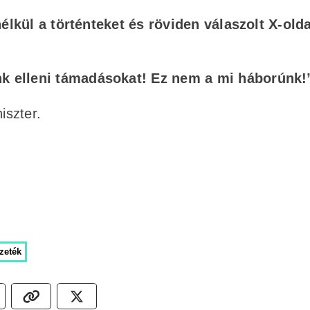
élkül a történteket és röviden válaszolt X-old
k elleni támadásokat! Ez nem a mi háborúnk!
iszter.
zeték