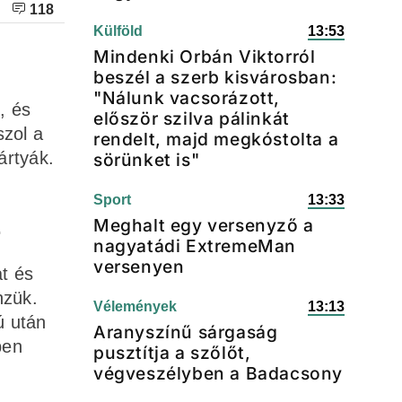
118
Külföld
13:53
Mindenki Orbán Viktorról
beszél a szerb kisvárosban:
"Nálunk vacsorázott,
, és
először szilva pálinkát
szol a
rendelt, majd megkóstolta a
ártyák.
sörünket is"
Sport
13:33
Meghalt egy versenyző a
.
nagyatádi ExtremeMan
versenyen
t és
nzük.
Vélemények
13:13
ú után
Aranyszínű sárgaság
ben
pusztítja a szőlőt,
végveszélyben a Badacsony