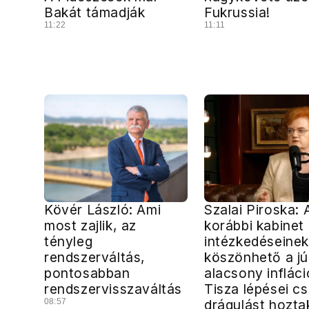
Bakát támadják
Fukrussia!
11:22
11:11
Kövér László: Ami
Szalai Piroska: 
most zajlik, az
korábbi kabinet
tényleg
intézkedéseinek
rendszerváltás,
köszönhető a júl
pontosabban
alacsony infláci
rendszervisszaváltás
Tisza lépései c
08:57
drágulást hozta