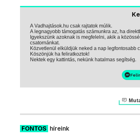
Ke
A Vadhajtások.hu csak rajtatok múlik.
A legnagyobb támogatás számunkra az, ha direktbe
Igyekszünk azoknak is megfelelni, akik a közösség
csatornánkat.
Közvetlenül elküldjük neked a nap legfontosabb ci
Köszönjük ha feliratkoztok!
Nektek egy kattintás, nekünk hatalmas segítség.
Feli
Muta
FONTOS
híreink