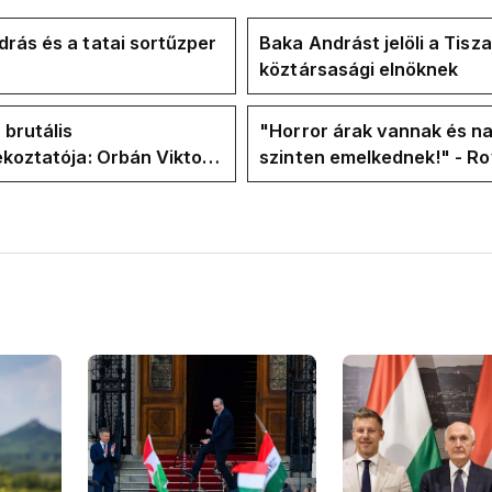
rás és a tatai sortűzper
Baka Andrást jelöli a Tisza
köztársasági elnöknek
 brutális
"Horror árak vannak és na
ékoztatója: Orbán Viktor
szinten emelkednek!" - Ro
hajtások a felelős a
Facebook-oldalán lázadna
t helyzetért
Tiszások