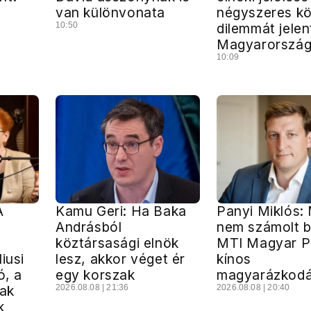
van különvonata
négyszeres kö
10:50
dilemmát jelen
Magyarorszá
10:09
A
Kamu Geri: Ha Baka
Panyi Miklós: 
Andrásból
nem számolt b
köztársasági elnök
MTI Magyar P
iusi
lesz, akkor véget ér
kínos
ó, a
egy korszak
magyarázkodá
sak
2026.08.08 | 21:36
2026.08.08 | 20:40
k