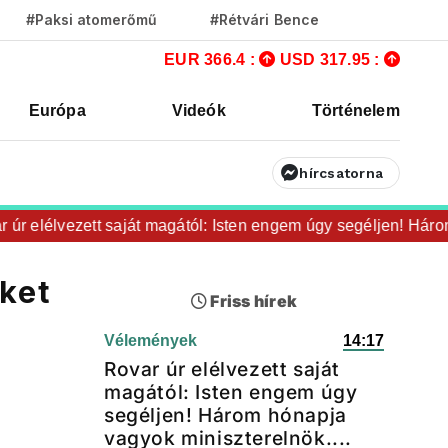
#Paksi atomerőmű
#Rétvári Bence
EUR 366.4 :
USD 317.95 :
Európa
Videók
Történelem
hírcsatorna
 elélvezett saját magától: Isten engem úgy segéljen! Három h
éket
Friss hírek
Vélemények
14:17
Rovar úr elélvezett saját
magától: Isten engem úgy
segéljen! Három hónapja
vagyok miniszterelnök....