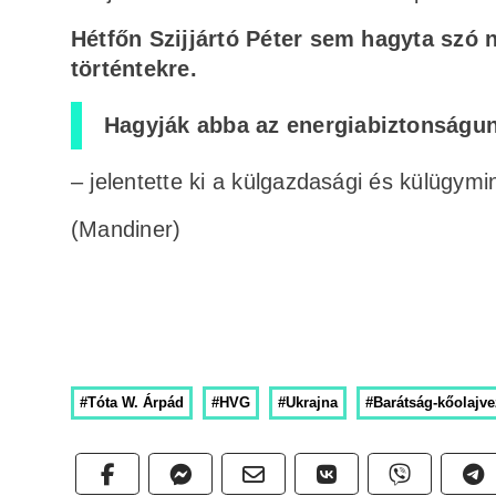
Hétfőn Szijjártó Péter sem hagyta szó n
történtekre.
Hagyják abba az energiabiztonságun
– jelentette ki a külgazdasági és külügymin
(Mandiner)
#Tóta W. Árpád
#HVG
#Ukrajna
#Barátság-kőolajve