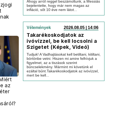
Ahogy arról reggel beszámoltunk, a Messiás
zjogi
bejelentette, hogy már nem magas az
t
infláció, sőt 10 éve nem látot...
gnak
Vélemények
2026.08.05 | 14:06
Takarékoskodjatok az
ivóvízzel, be kell locsolni a
Szigetet (Képek, Videó)
Tudjuk! A Vadhajtásokat kell betiltani, kitiltani,
börtönbe vetni. Hiszen mi amire felhívjuk a
figyelmet, az a tiszások szerint
bűncselekmény. Mármint mi követünk el
ezáltal bűnt.Takarékoskodjatok az ivóvízzel,
mert be kell...
Miért
e az
éter
sáról?