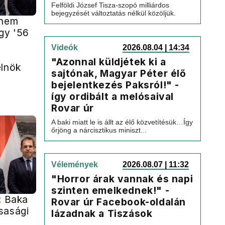
Felföldi József Tisza-szopó milliárdos
bejegyzését változtatás nélkül közöljük.
 nem
gy '56
Videók
2026.08.04 | 14:34
"Azonnal küldjétek ki a
elnök
sajtónak, Magyar Péter élő
bejelentkezés Paksról!" -
így ordibált a melósaival
Rovar úr
A baki miatt le is állt az élő közvetítésük…Így
őrjöng a nárcisztikus miniszt...
Vélemények
2026.08.07 | 11:32
"Horror árak vannak és napi
szinten emelkednek!" -
: Baka
Rovar úr Facebook-oldalán
sasági
lázadnak a Tiszások