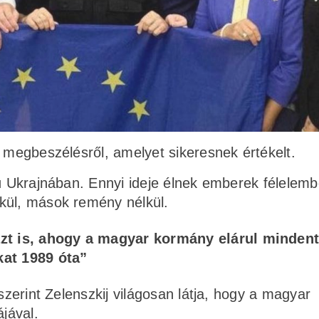
a megbeszélésről, amelyet sikeresnek értékelt.
rú Ukrajnában. Ennyi ideje élnek emberek félelemb
lkül, mások remény nélkül.
azt is, ahogy a magyar kormány elárul mindent
kat 1989 óta”
szerint Zelenszkij világosan látja, hogy a magyar
jával.