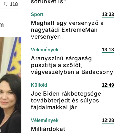
sörünket is"
118
Sport
13:33
Meghalt egy versenyző a
um
nagyatádi ExtremeMan
versenyen
Vélemények
13:13
Aranyszínű sárgaság
pusztítja a szőlőt,
végveszélyben a Badacsony
Külföld
12:49
Joe Biden rákbetegsége
továbbterjedt és súlyos
fájdalmakkal jár
Vélemények
12:28
Milliárdokat