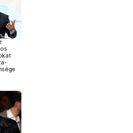
z
yos
okat
za-
nsége