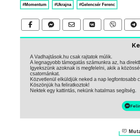
#Momentum
#Ukrajna
#Gelencsér Ferenc
Ke
A Vadhajtások.hu csak rajtatok múlik.
A legnagyobb támogatás számunkra az, ha direktbe
Igyekszünk azoknak is megfelelni, akik a közösség
csatornánkat.
Közvetlenül elküldjük neked a nap legfontosabb ci
Köszönjük ha feliratkoztok!
Nektek egy kattintás, nekünk hatalmas segítség.
Feli
Muta