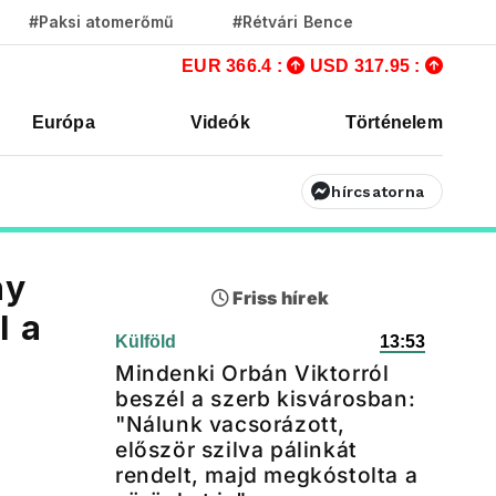
#Paksi atomerőmű
#Rétvári Bence
EUR 366.4 :
USD 317.95 :
Európa
Videók
Történelem
hírcsatorna
ny
Friss hírek
l a
Külföld
13:53
Mindenki Orbán Viktorról
beszél a szerb kisvárosban:
"Nálunk vacsorázott,
először szilva pálinkát
rendelt, majd megkóstolta a