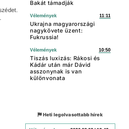
Bakát támadják
szédet.
Vélemények
11:11
.
Ukrajna magyarországi
nagykövete üzent:
Fukrussia!
Vélemények
10:50
Tiszás luxizás: Rákosi és
Kádár után már Dávid
asszonynak is van
különvonata
Heti legolvasottabb hírek