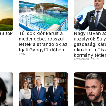
38 fok
Túl sok klór került a
Nagy István a
medencébe, rosszul
aszályról: Súl
lettek a strandolók az
gazdasági kár
Igali Gyógyfürdőben
okozhat a Tis
06:50
kormány tétle
2026.08.08 | 20:13