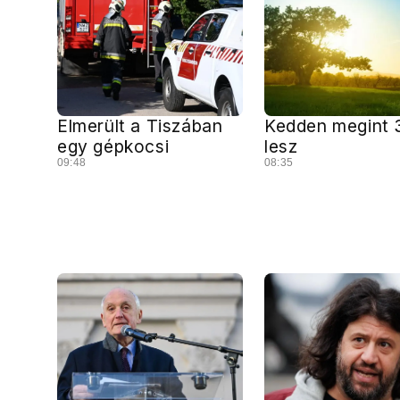
Elmerült a Tiszában
Kedden megint 
egy gépkocsi
lesz
09:48
08:35