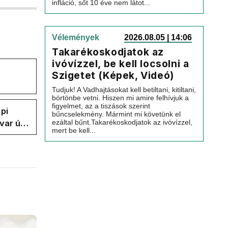
infláció, sőt 10 éve nem látot...
Vélemények
2026.08.05 | 14:06
Takarékoskodjatok az
ivóvízzel, be kell locsolni a
Szigetet (Képek, Videó)
Tudjuk! A Vadhajtásokat kell betiltani, kitiltani,
börtönbe vetni. Hiszen mi amire felhívjuk a
figyelmet, az a tiszások szerint
pi
bűncselekmény. Mármint mi követünk el
var úr
ezáltal bűnt.Takarékoskodjatok az ivóvízzel,
mert be kell...
k a