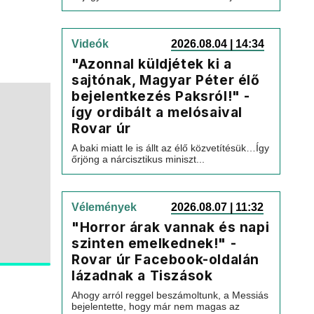
Videók
2026.08.04 | 14:34
"Azonnal küldjétek ki a
sajtónak, Magyar Péter élő
bejelentkezés Paksról!" -
így ordibált a melósaival
Rovar úr
A baki miatt le is állt az élő közvetítésük…Így
őrjöng a nárcisztikus miniszt...
Vélemények
2026.08.07 | 11:32
"Horror árak vannak és napi
szinten emelkednek!" -
Rovar úr Facebook-oldalán
lázadnak a Tiszások
Ahogy arról reggel beszámoltunk, a Messiás
bejelentette, hogy már nem magas az