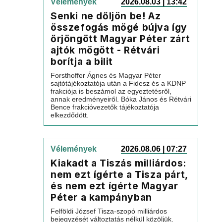
Vélemények
2026.08.03 | 13:42
Senki ne dőljön be! Az
összefogás mögé bújva így
őrjöngött Magyar Péter zárt
ajtók mögött - Rétvári
borítja a bilit
Forsthoffer Ágnes és Magyar Péter
sajtótájékoztatója után a Fidesz és a KDNP
frakciója is beszámol az egyeztetésről,
annak eredményeiről. Bóka János és Rétvári
Bence frakcióvezetők tájékoztatója
elkezdődött.
Vélemények
2026.08.06 | 07:27
Kiakadt a Tiszás milliárdos:
nem ezt ígérte a Tisza párt,
és nem ezt ígérte Magyar
Péter a kampányban
Felföldi József Tisza-szopó milliárdos
bejegyzését változtatás nélkül közöljük.