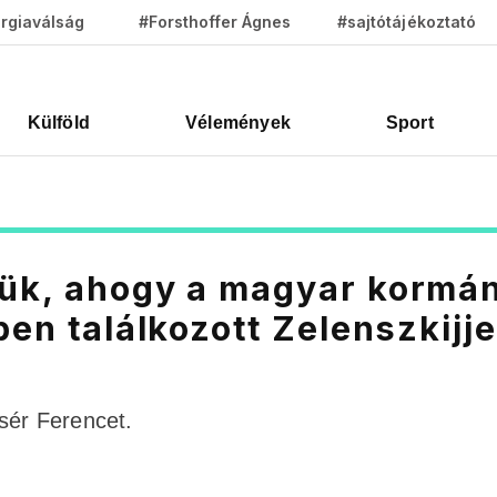
rgiaválság
#Forsthoffer Ágnes
#sajtótájékoztató
Külföld
Vélemények
Sport
zük, ahogy a magyar kormá
ben találkozott Zelenszkijje
sér Ferencet.