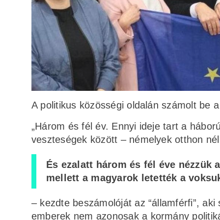
A politikus közösségi oldalán számolt be 
„Három és fél év. Ennyi ideje tart a hábo
veszteségek között – némelyek otthon né
És ezalatt három és fél éve nézzük 
mellett a magyarok letették a voksu
– kezdte beszámolóját az “államférfi”, aki 
emberek nem azonosak a kormány politiká