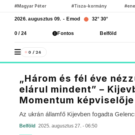
#Magyar Péter
#Tisza-kormány
#ene
2026. augusztus 09.
-
Emod
32°
30°
0 / 24
Fontos
Belföld
0 / 24
„Három és fél éve néz
elárul mindent” – Kijev
Momentum képviselője
Az ukrán államfő Kijevben fogadta Gelenc
Belföld
2025. augusztus 27. - 06:50