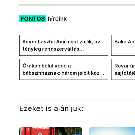
FONTOS
híreink
Kövér László: Ami most zajlik, az
Baka And
tényleg rendszerváltás,
pontosabban
rendszervisszaváltás
Órákon belül vége a
Rovar úr
bábszínháznak: három jelölt közül
sajtótáj
"választ" ma államfőt a Tisza-
és a Vad
frakció
kialakul
Ezeket is ajánljuk: