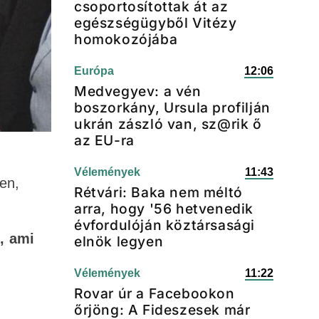
csoportosítottak át az
egészségügyből Vitézy
homokozójába
Európa
12:06
Medvegyev: a vén
boszorkány, Ursula profilján
ukrán zászló van, sz@rik ő
az EU-ra
Vélemények
11:43
en,
Rétvári: Baka nem méltó
arra, hogy '56 hetvenedik
évfordulóján köztársasági
, ami
elnök legyen
Vélemények
11:22
Rovar úr a Facebookon
őrjöng: A Fideszesek már