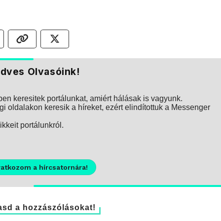
dves Olvasóink!
n keresitek portálunkat, amiért hálásak is vagyunk.
i oldalakon keresik a híreket, ezért elindítottuk a Messenger
kkeit portálunkról.
ratkozom a hírcsatornára!
sd a hozzászólásokat!