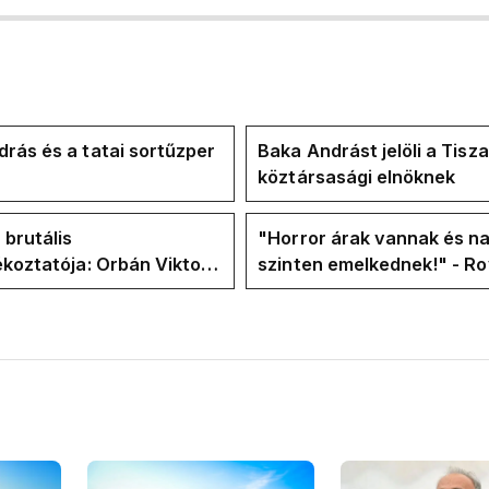
rás és a tatai sortűzper
Baka Andrást jelöli a Tisza
köztársasági elnöknek
 brutális
"Horror árak vannak és na
ékoztatója: Orbán Viktor
szinten emelkednek!" - Ro
hajtások a felelős a
Facebook-oldalán lázadna
t helyzetért
Tiszások