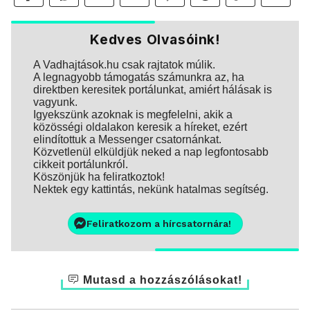
Kedves Olvasóink!
A Vadhajtások.hu csak rajtatok múlik.
A legnagyobb támogatás számunkra az, ha
direktben keresitek portálunkat, amiért hálásak is
vagyunk.
Igyekszünk azoknak is megfelelni, akik a
közösségi oldalakon keresik a híreket, ezért
elindítottuk a Messenger csatornánkat.
Közvetlenül elküldjük neked a nap legfontosabb
cikkeit portálunkról.
Köszönjük ha feliratkoztok!
Nektek egy kattintás, nekünk hatalmas segítség.
Feliratkozom a hírcsatornára!
Mutasd a hozzászólásokat!