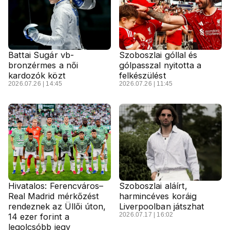
Battai Sugár vb-
Szoboszlai góllal és
bronzérmes a női
gólpasszal nyitotta a
kardozók közt
felkészülést
2026.07.26 | 14:45
2026.07.26 | 11:45
Hivatalos: Ferencváros–
Szoboszlai aláírt,
Real Madrid mérkőzést
harmincéves koráig
rendeznek az Üllői úton,
Liverpoolban játszhat
2026.07.17 | 16:02
14 ezer forint a
legolcsóbb jegy