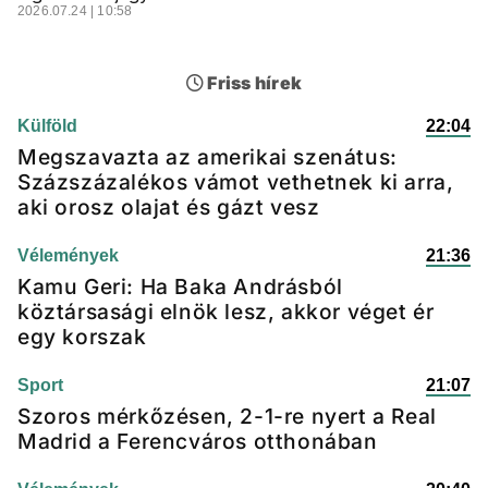
2026.07.24 | 10:58
Friss hírek
Külföld
22:04
Megszavazta az amerikai szenátus:
Százszázalékos vámot vethetnek ki arra,
aki orosz olajat és gázt vesz
Vélemények
21:36
Kamu Geri: Ha Baka Andrásból
köztársasági elnök lesz, akkor véget ér
egy korszak
Sport
21:07
Szoros mérkőzésen, 2-1-re nyert a Real
Madrid a Ferencváros otthonában