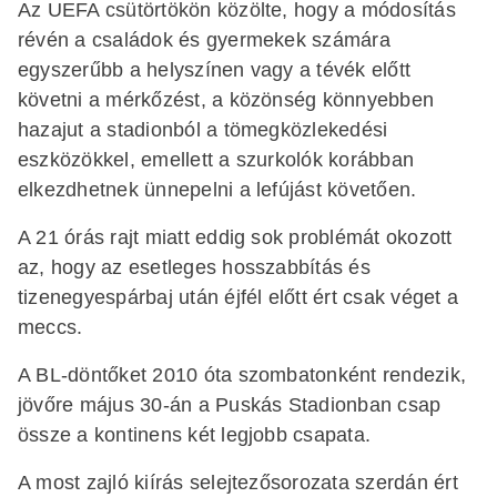
Az UEFA csütörtökön közölte, hogy a módosítás
révén a családok és gyermekek számára
egyszerűbb a helyszínen vagy a tévék előtt
követni a mérkőzést, a közönség könnyebben
hazajut a stadionból a tömegközlekedési
eszközökkel, emellett a szurkolók korábban
elkezdhetnek ünnepelni a lefújást követően.
A 21 órás rajt miatt eddig sok problémát okozott
az, hogy az esetleges hosszabbítás és
tizenegyespárbaj után éjfél előtt ért csak véget a
meccs.
A BL-döntőket 2010 óta szombatonként rendezik,
jövőre május 30-án a Puskás Stadionban csap
össze a kontinens két legjobb csapata.
A most zajló kiírás selejtezősorozata szerdán ért