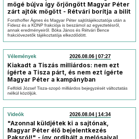
mögé bújva így őrjöngött Magyar Péter
zárt ajtók mögött - Rétvári borítja a bilit
Forsthoffer Ágnes és Magyar Péter sajtótájékoztatója után a
Fidesz és a KDNP frakciója is beszámol az egyeztetésről,
annak eredményeiről. Bóka János és Rétvári Bence
frakcióvezetők tájékoztatója elkezdődött.
Vélemények
2026.08.06 | 07:27
Kiakadt a Tiszás milliárdos: nem ezt
ígérte a Tisza párt, és nem ezt ígérte
Magyar Péter a kampányban
Felföldi József Tisza-szopó milliárdos bejegyzését változtatás
nélkül közöljük.
Videók
2026.08.04 | 14:34
"Azonnal küldjétek ki a sajtónak,
Magyar Péter élő bejelentkezés
Paksról!" - így ordibált a melósaival