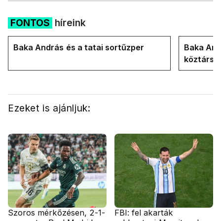
FONTOS
híreink
Baka András és a tatai sortűzper
Baka Andr
köztársa
Ezeket is ajánljuk:
Szoros mérkőzésen, 2-1-
FBI: fel akarták