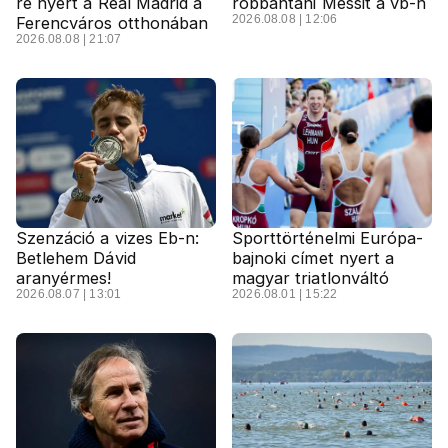
re nyert a Real Madrid a
robbantani Messit a vb-n
2026.08.08 | 12:06
Ferencváros otthonában
2026.08.08 | 21:07
Szenzáció a vizes Eb-n:
Sporttörténelmi Európa-
Betlehem Dávid
bajnoki címet nyert a
aranyérmes!
magyar triatlonváltó
2026.08.07 | 13:01
2026.08.01 | 15:22