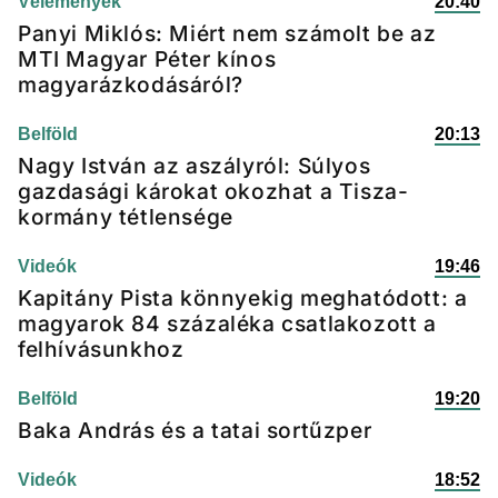
Vélemények
20:40
Panyi Miklós: Miért nem számolt be az
MTI Magyar Péter kínos
magyarázkodásáról?
Belföld
20:13
Nagy István az aszályról: Súlyos
gazdasági károkat okozhat a Tisza-
kormány tétlensége
Videók
19:46
Kapitány Pista könnyekig meghatódott: a
magyarok 84 százaléka csatlakozott a
felhívásunkhoz
Belföld
19:20
Baka András és a tatai sortűzper
Videók
18:52