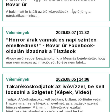
Rovar úr
A baki miatt le is állt az élő közvetítésük…Így őrjöng a
nárcisztikus miniszt...
Vélemények
2026.08.07 | 11:32
"Horror árak vannak és napi szinten
emelkednek!" - Rovar úr Facebook-
oldalán lázadnak a Tiszások
Ahogy arról reggel beszámoltunk, a Messiás bejelentette, hogy
már nem magas az infláció, sőt 10 éve nem látot...
Vélemények
2026.08.05 | 14:06
Takarékoskodjatok az ivóvízzel, be kell
locsolni a Szigetet (Képek, Videó)
Tudjuk! A Vadhajtásokat kell betiltani, kitiltani, börtönbe vetni.
Hiszen mi amire felhívjuk a figyelmet, az a tiszások szerint
bűncselekmény. Mármint mi követünk el ezáltal
bűnt.Takarékoskodjatok az ivóvízzel, mert be kell...