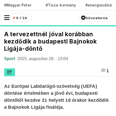
#Magyar Péter
#Tisza-kormány
#energiaválság
0 / 24
hírcsatorna
A tervezettnél jóval korábban
kezdődik a budapesti Bajnokok
Ligája-döntő
Sport
2025. augusztus 28. - 15:04
1
Az Európai Labdarúgó-szövetség (UEFA)
döntése értelmében a jövő évi, budapesti
döntőtől kezdve 21 helyett 18 órakor kezdődik
a Bajnokok Ligája fináléja.