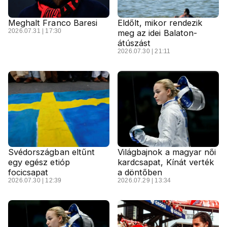
Meghalt Franco Baresi
Eldőlt, mikor rendezik
2026.07.31 | 17:30
meg az idei Balaton-
átúszást
2026.07.30 | 21:11
Svédországban eltűnt
Világbajnok a magyar női
egy egész etióp
kardcsapat, Kínát verték
focicsapat
a döntőben
2026.07.30 | 12:39
2026.07.29 | 13:34