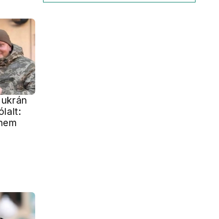
 ukrán
lalt:
 nem
g