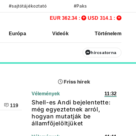
#sajtótájékoztató
#Paks
EUR 362.34 :
USD 314.1 :
Európa
Videók
Történelem
hírcsatorna
Friss hírek
Vélemények
11:32
Shell-es Andi bejelentette:
119
még egyeztetnek arról,
hogyan mutatják be
államfőjelöltjüket