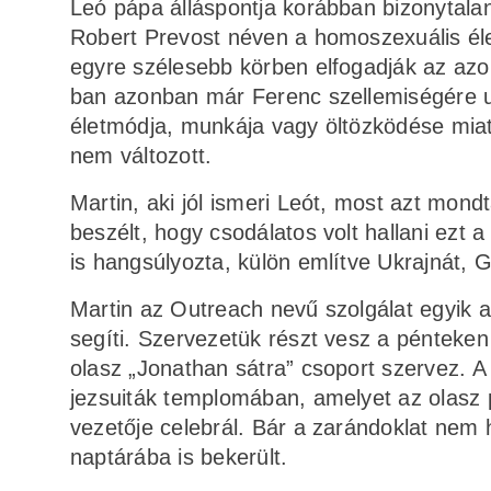
Leó pápa álláspontja korábban bizonytal
Robert Prevost néven a homoszexuális élet
egyre szélesebb körben elfogadják az az
ban azonban már Ferenc szellemiségére ut
életmódja, munkája vagy öltözködése miat
nem változott.
Martin, aki jól ismeri Leót, most azt mondt
beszélt, hogy csodálatos volt hallani ezt
is hangsúlyozta, külön említve Ukrajnát, 
Martin az Outreach nevű szolgálat egyik 
segíti. Szervezetük részt vesz a pénteke
olasz „Jonathan sátra” csoport szervez. 
jezsuiták templomában, amelyet az olasz
vezetője celebrál. Bár a zarándoklat nem 
naptárába is bekerült.