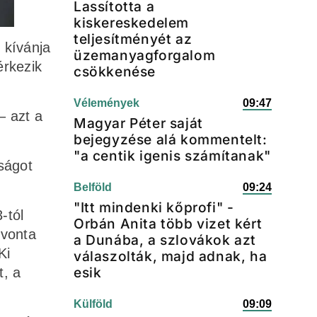
Lassította a
kiskereskedelem
teljesítményét az
 kívánja
üzemanyagforgalom
érkezik
csökkenése
Vélemények
09:47
– azt a
Magyar Péter saját
bejegyzése alá kommentelt:
"a centik igenis számítanak"
sságot
Belföld
09:24
"Itt mindenki kőprofi" -
-tól
Orbán Anita több vizet kért
evonta
a Dunába, a szlovákok azt
Ki
válaszolták, majd adnak, ha
esik
t, a
Külföld
09:09