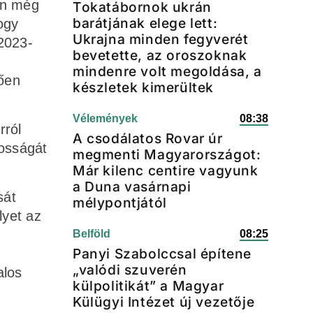
en még
Tokatábornok ukrán
barátjának elege lett:
ogy
Ukrajna minden fegyverét
2023-
bevetette, az oroszoknak
mindenre volt megoldása, a
tően
készletek kimerültek
Vélemények
08:38
rról
A csodálatos Rovar úr
tosságát
megmenti Magyarországot:
Már kilenc centire vagyunk
a Duna vasárnapi
sát
mélypontjától
lyet az
Belföld
08:25
Panyi Szabolccsal építene
„valódi szuverén
alos
külpolitikát” a Magyar
Külügyi Intézet új vezetője