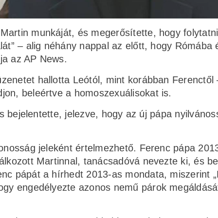
artin munkáját, és megerősítette, hogy folytatni
lát” – alig néhány nappal az előtt, hogy Rómába 
rja az AP News.
enetet hallotta Leótól, mint korábban Ferenctől 
jon, beleértve a homoszexuálisokat is.
is bejelentette, jelezve, hogy az új pápa nyilváno
tonosság jeleként értelmezhető. Ferenc pápa 2013
álkozott Martinnal, tanácsadóvá nevezte ki, és b
enc pápát a hírhedt 2013-as mondata, miszerint „
 hogy engedélyezte azonos nemű párok megáldásá