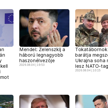
an
Mendel: Zelenszkij a
Tokatábornok
bán
háború legnagyobb
barátja megszó
y
haszonélvezője
Ukrajna soha
kell
2026.08.04 | 19:53
lesz NATO-ta
i
2026.08.04 | 10:15
lamot