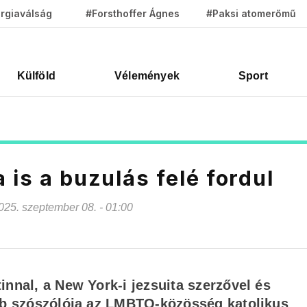
rgiaválság
#Forsthoffer Ágnes
#Paksi atomerőmű
Külföld
Vélemények
Sport
 is a buzulás felé fordul
 2025. szeptember 08. - 01:00
innal, a New York-i jezsuita szerzővel és
ebb szószólója az LMBTQ-közösség katolikus