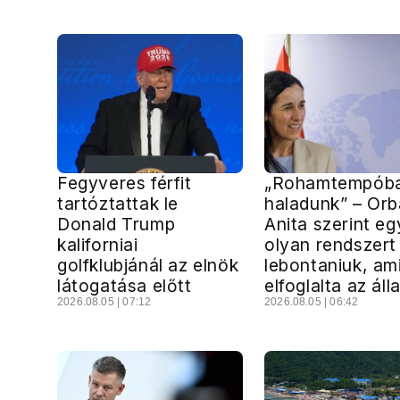
Fegyveres férfit
„Rohamtempób
tartóztattak le
haladunk” – Or
Donald Trump
Anita szerint eg
kaliforniai
olyan rendszert 
golfklubjánál az elnök
lebontaniuk, am
látogatása előtt
elfoglalta az ál
2026.08.05 | 07:12
2026.08.05 | 06:42