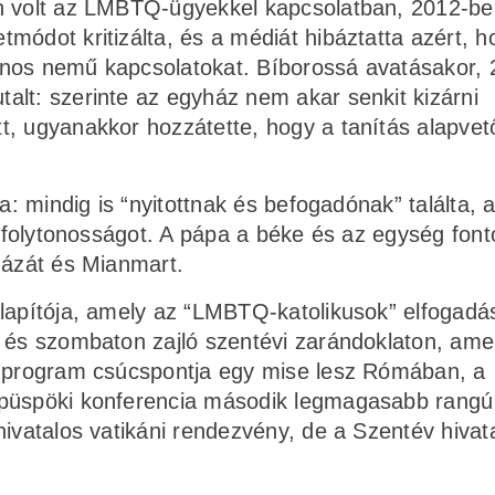
an volt az LMBTQ-ügyekkel kapcsolatban, 2012-b
módot kritizálta, és a médiát hibáztatta azért, h
onos nemű kapcsolatokat. Bíborossá avatásakor, 
alt: szerinte az egyház nem akar senkit kizárni
t, ugyanakkor hozzátette, hogy a tanítás alapve
a: mindig is “nyitottnak és befogadónak” találta, a
 a folytonosságot. A pápa a béke és az egység fon
Gázát és Mianmart.
alapítója, amely az “LMBTQ-katolikusok” elfogadá
n és szombaton zajló szentévi zarándoklaton, ame
A program csúcspontja egy mise lesz Rómában, a
 püspöki konferencia második legmagasabb rangú
hivatalos vatikáni rendezvény, de a Szentév hivat