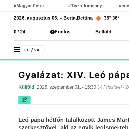
#Magyar Péter
#Tisza-kormány
#ene
2026. augusztus 06.
-
Berta,Bettina
36°
36°
0 / 24
Fontos
Belföld
0 / 24
Gyalázat: XIV. Leó pápa
Külföld
2025. szeptember 01. - 15:30
Frissítve! -
Leó pápa hétfőn találkozott James Mart
szerkesztővel, aki az egyik legismert