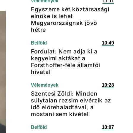
Vélemények
11:11
Egyszerre két köztársasági
elnöke is lehet
Magyarországnak jövő
hétre
Belföld
10:49
Fordulat: Nem adja ki a
kegyelmi aktákat a
Forsthoffer-féle államfői
hivatal
Vélemények
10:28
Szentesi Zöldi: Minden
súlytalan rezsim elvérzik az
idő előrehaladtával, a
mostani sem kivétel
Belföld
10:07