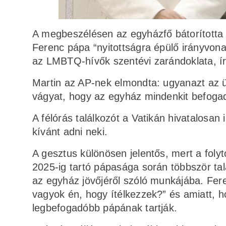
A megbeszélésen az egyházfő bátorította M
Ferenc pápa “nyitottságra épülő irányvona
az LMBTQ-hívők szentévi zarándoklata, í
Martin az AP-nek elmondta: ugyanazt az üz
vágyat, hogy az egyház mindenkit befogad
A félórás találkozót a Vatikán hivatalosan 
kívánt adni neki.
A gesztus különösen jelentős, mert a foly
2025-ig tartó pápasága során többször tal
az egyház jövőjéről szóló munkájába. Fer
vagyok én, hogy ítélkezzek?” és amiatt,
legbefogadóbb pápának tartják.