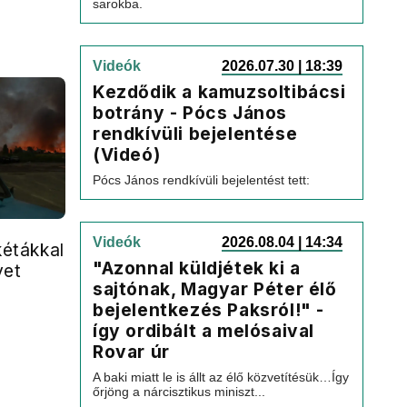
sarokba.
Videók
2026.07.30 | 18:39
Kezdődik a kamuzsoltibácsi
botrány - Pócs János
rendkívüli bejelentése
(Videó)
Pócs János rendkívüli bejelentést tett:
Videók
2026.08.04 | 14:34
kétákkal
"Azonnal küldjétek ki a
vet
sajtónak, Magyar Péter élő
bejelentkezés Paksról!" -
így ordibált a melósaival
Rovar úr
A baki miatt le is állt az élő közvetítésük…Így
őrjöng a nárcisztikus miniszt...