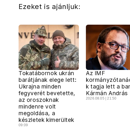
Ezeket is ajánljuk:
Tokatábornok ukrán
Az IMF
barátjának elege lett:
kormányzótaná
Ukrajna minden
k tagja lett a ba
fegyverét bevetette,
Kármán András
az oroszoknak
2026.08.05 | 21:50
mindenre volt
megoldása, a
készletek kimerültek
09:09