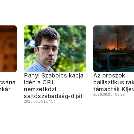
Panyi Szabolcs kapja
Az oroszok
csána
idén a CPJ
ballisztikus ra
nkár
nemzetközi
támadták Kije
sajtószabadság-díját
2026.08.05 | 08:38
2026.08.05 | 17:57