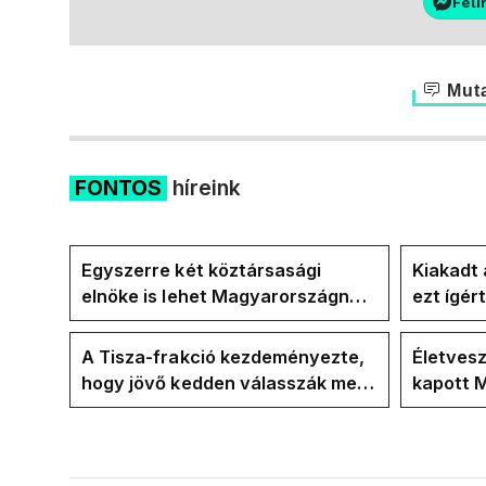
Feli
Muta
FONTOS
híreink
Egyszerre két köztársasági
Kiakadt 
elnöke is lehet Magyarországnak
ezt ígér
jövő hétre
ezt ígér
kampán
A Tisza-frakció kezdeményezte,
Életves
hogy jövő kedden válasszák meg
kapott M
az új köztársasági elnököt
erdélyi 