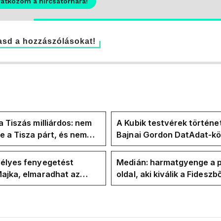
ratkozom a hírcsatornára!
sd a hozzászólásokat!
a Tiszás milliárdos: nem
A Kubik testvérek történe
te a Tisza párt, és nem
Bajnai Gordon DatAdat-kö
te Magyar Péter a
az ECDA-n át Magyar Pét
yban
közvetlen stábjáig
zélyes fenyegetést
Medián: harmatgyenge a p
ajka, elmaradhat az
oldal, aki kiválik a Fideszbő
koncertje
elbúcsúzhat 2030-ban