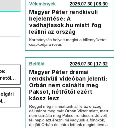
Vélemények
2026.07.30 | 08:30
Magyar Péter rendkívüli
bejelentése: A
vadhajtasok.hu miatt fog
leállni az ország
Kormányzás helyett megint a billentyűzetet
csapkodja a rovar.
Belföld
2026.07.30 | 17:32
te:
Magyar Péter drámai
rétől
rendkívüli videóban jelenti:
Orbán nem csinálta meg
er
Paksot, hétfőtől ezért
olgári
káosz lesz
l
Reggel még mi miattunk áll le az ország,
délutánra meg már Orbán Viktor miatt, mert
nem csinálta meg Paksot rendesen. Jó volt
fél napig azt érezni mi vagyunk a főnökök,
de jött Orbán és hátra lettünk megint téve a