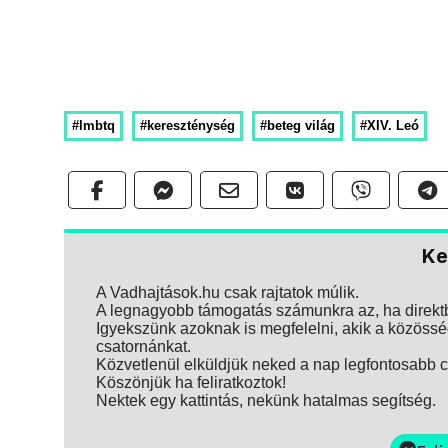
#lmbtq
#kereszténység
#beteg világ
#XIV. Leó
Ke
A Vadhajtások.hu csak rajtatok múlik.
A legnagyobb támogatás számunkra az, ha direktbe
Igyekszünk azoknak is megfelelni, akik a közösség
csatornánkat.
Közvetlenül elküldjük neked a nap legfontosabb ci
Köszönjük ha feliratkoztok!
Nektek egy kattintás, nekünk hatalmas segítség.