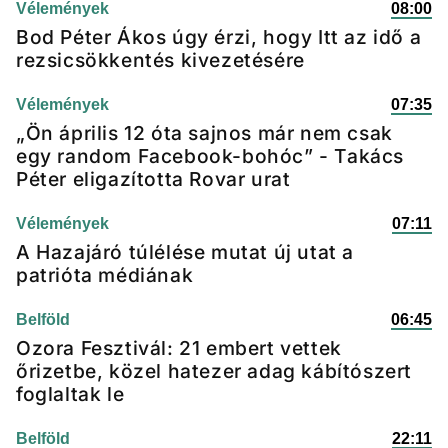
Vélemények
08:00
Bod Péter Ákos úgy érzi, hogy Itt az idő a
rezsicsökkentés kivezetésére
Vélemények
07:35
„Ön április 12 óta sajnos már nem csak
egy random Facebook-bohóc” - Takács
Péter eligazította Rovar urat
Vélemények
07:11
A Hazajáró túlélése mutat új utat a
patrióta médiának
Belföld
06:45
Ozora Fesztivál: 21 embert vettek
őrizetbe, közel hatezer adag kábítószert
foglaltak le
Belföld
22:11