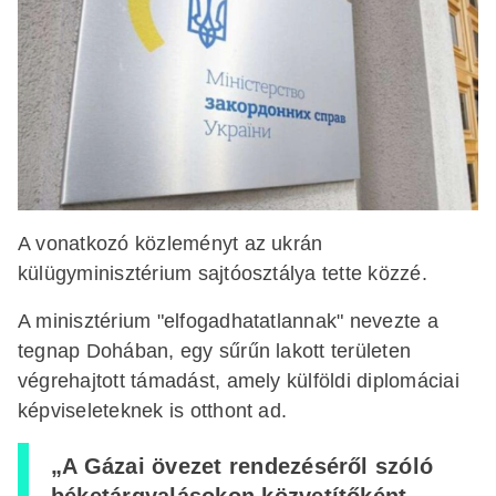
A vonatkozó közleményt az ukrán
külügyminisztérium sajtóosztálya tette közzé.
A minisztérium "elfogadhatatlannak" nevezte a
tegnap Dohában, egy sűrűn lakott területen
végrehajtott támadást, amely külföldi diplomáciai
képviseleteknek is otthont ad.
„A Gázai övezet rendezéséről szóló
béketárgyalásokon közvetítőként