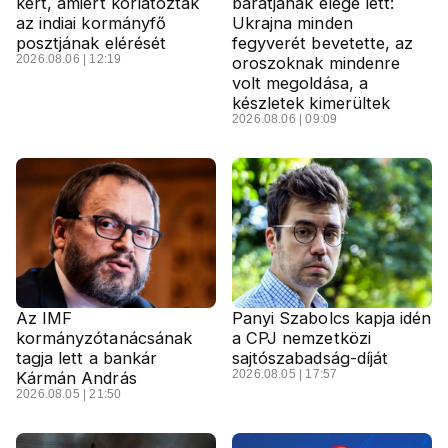
kért, amiért korlátozták
barátjának elege lett:
az indiai kormányfő
Ukrajna minden
posztjának elérését
fegyverét bevetette, az
2026.08.06 | 12:19
oroszoknak mindenre
volt megoldása, a
készletek kimerültek
2026.08.06 | 09:09
Az IMF
Panyi Szabolcs kapja idén
kormányzótanácsának
a CPJ nemzetközi
tagja lett a bankár
sajtószabadság-díját
2026.08.05 | 17:57
Kármán András
2026.08.05 | 21:50