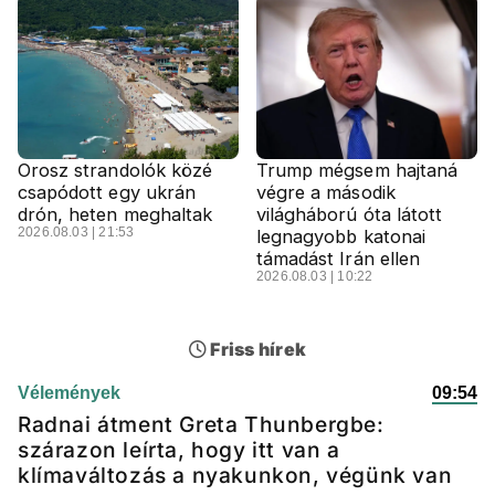
Orosz strandolók közé
Trump mégsem hajtaná
csapódott egy ukrán
végre a második
drón, heten meghaltak
világháború óta látott
2026.08.03 | 21:53
legnagyobb katonai
támadást Irán ellen
2026.08.03 | 10:22
Friss hírek
Vélemények
09:54
Radnai átment Greta Thunbergbe:
szárazon leírta, hogy itt van a
klímaváltozás a nyakunkon, végünk van