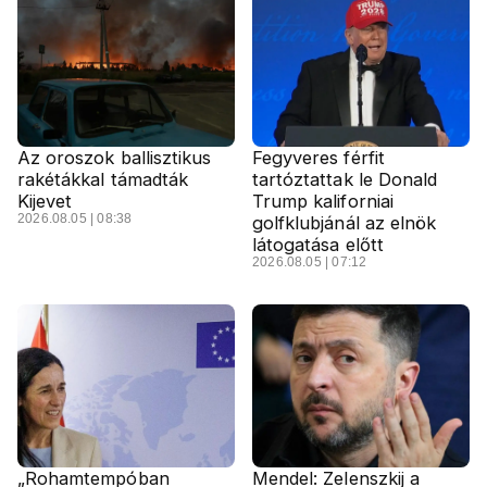
Az oroszok ballisztikus
Fegyveres férfit
rakétákkal támadták
tartóztattak le Donald
Kijevet
Trump kaliforniai
2026.08.05 | 08:38
golfklubjánál az elnök
látogatása előtt
2026.08.05 | 07:12
„Rohamtempóban
Mendel: Zelenszkij a