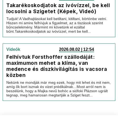
Takarékoskodjatok az ivóvízzel, be kell
locsolni a Szigetet (Képek, Videó)
Tudjuk! A Vadhajtásokat kell betiltani, kitiltani, börtönbe vetni.
Hiszen mi amire felhívjuk a figyelmet, az a tiszások szerint
bűncselekmény. Mármint mi követünk el ezáltal
bűnt.Takarékoskodjatok az ivóvízzel, mert be kell...
Videók
2026.08.02 | 12:54
Felhívtuk Forsthoffer szállodáját:
maximumon mehet a klíma, van
medence és díszkivilágítás is vacsora
közben
Nekünk ne mondják már meg ezek, hogy mit lehet és mit nem,
amíg ők bort isznak és vizet prédikálnak…Most arról nem is
beszélünk, hogy a Majka nevű bohóc a siófoki Plázson ugrált
tegnap, meg hamarosan megtartják a Sziget feszt...