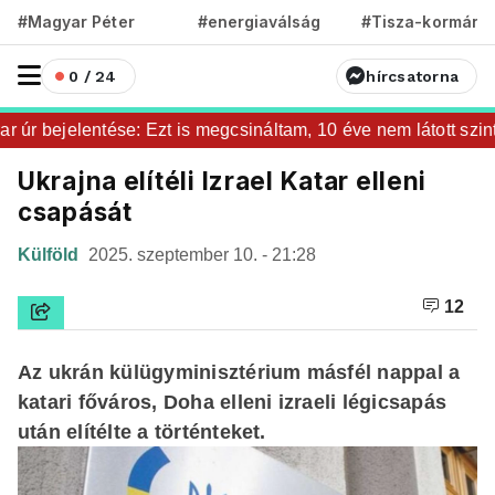
#Magyar Péter
#energiaválság
#Tisza-kormány
0 / 24
hírcsatorna
úr bejelentése: Ezt is megcsináltam, 10 éve nem látott szintre 
Ukrajna elítéli Izrael Katar elleni
csapását
Külföld
2025. szeptember 10. - 21:28
12
Az ukrán külügyminisztérium másfél nappal a
katari főváros, Doha elleni izraeli légicsapás
után elítélte a történteket.