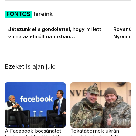
FONTOS
híreink
Játszunk el a gondolattal, hogy mi lett
Rovar úr 
volna az elmúlt napokban
Nyomhatjá
rezsicsökkentés nélkül
hűtőket l
energiav
Ezeket is ajánljuk:
A Facebook bocsánatot
Tokatábornok ukrán