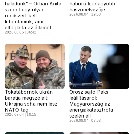
haladunk” – Orbán Anita
háború legnagyobb
szerint egy olyan
haszonélvezője
2026.08.04 | 19:53
rendszert kell
lebontaniuk, ami
elfoglalta az államot
2026.08.05 | 06:42
Tokatábornok ukrán
Orosz sajtó Paks
barátja megszólalt:
leállításáról:
Ukrajna soha nem lesz
Magyarország az
NATO-tag
energiakatasztrófa
2026.08.04 | 10:15
szélén áll
2026.08.04 | 07:53