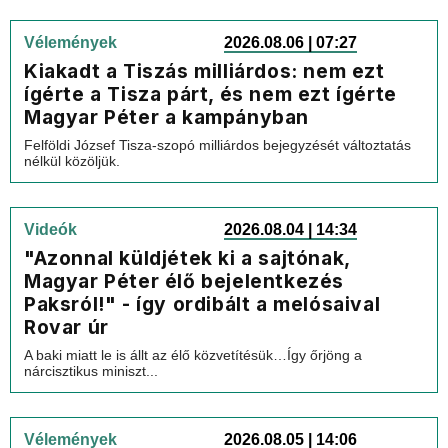
Vélemények
2026.08.06 | 07:27
Kiakadt a Tiszás milliárdos: nem ezt
ígérte a Tisza párt, és nem ezt ígérte
Magyar Péter a kampányban
Felföldi József Tisza-szopó milliárdos bejegyzését változtatás
nélkül közöljük.
Videók
2026.08.04 | 14:34
"Azonnal küldjétek ki a sajtónak,
Magyar Péter élő bejelentkezés
Paksról!" - így ordibált a melósaival
Rovar úr
A baki miatt le is állt az élő közvetítésük…Így őrjöng a
nárcisztikus miniszt...
Vélemények
2026.08.05 | 14:06