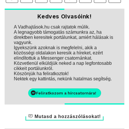
Kedves Olvasóink!
A Vadhajtások.hu csak rajtatok múlik.
A legnagyobb támogatás számunkra az, ha
direktben keresitek portálunkat, amiért hálásak is
vagyunk.
Igyekszünk azoknak is megfelelni, akik a
közösségi oldalakon keresik a híreket, ezért
elindítottuk a Messenger csatornánkat.
Közvetlenül elküldjük neked a nap legfontosabb
cikkeit portálunkról.
Köszönjük ha feliratkoztok!
Nektek egy kattintás, nekünk hatalmas segítség.
Feliratkozom a hírcsatornára!
Mutasd a hozzászólásokat!