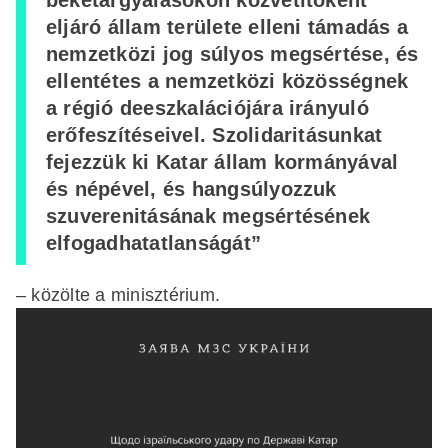
eljáró állam területe elleni támadás a
nemzetközi jog súlyos megsértése, és
ellentétes a nemzetközi közösségnek
a régió deeszkalációjára irányuló
erőfeszítéseivel. Szolidaritásunkat
fejezzük ki Katar állam kormányával
és népével, és hangsúlyozzuk
szuverenitásának megsértésének
elfogadhatatlanságát”
– közölte a minisztérium.