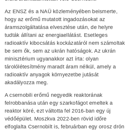
Az ENSZ és a NAÜ közleményében beismerte,
hogy az erőmű mutatott ingadozásokat az
áramszolgáltatása elvesztése után, de helyre
tudták állítani az energiaellátást. Esetleges
radioaktív kibocsátás kockázatáról nem számoltak
be sem ők, sem az ukrán hatóságok. Az ukrán
minisztérium ugyanakkor azt írta: olyan
tárolólétesítmény maradt áram nélkül, amely a
radioaktív anyagok környezetbe jutását
akadályozza meg.
A csernobili erőmű negyedik reaktorának
felrobbanása után egy szarkofágot emeltek a
reaktor köré, ezt váltotta fel 2016-ban egy új
védőépület. Moszkva 2022-ben rövid időre
elfoglalta Csernobilt is, februárban egy orosz drón