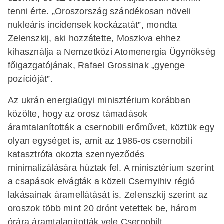
tenni érte. „Oroszország szándékosan növeli
nukleáris incidensek kockázatát”, mondta
Zelenszkij, aki hozzátette, Moszkva ehhez
kihasználja a Nemzetközi Atomenergia Ügynökség
főigazgatójának, Rafael Grossinak „gyenge
pozícióját”.
Az ukrán energiaügyi minisztérium korábban
közölte, hogy az orosz támadások
áramtalanították a csernobili erőművet, köztük egy
olyan egységet is, amit az 1986-os csernobili
katasztrófa okozta szennyeződés
minimalizálására húztak fel. A minisztérium szerint
a csapások elvágták a közeli Csernyihiv régió
lakásainak áramellátását is. Zelenszkij szerint az
oroszok több mint 20 drónt vetettek be, három
órára áramtalanították vele Csernobilt.