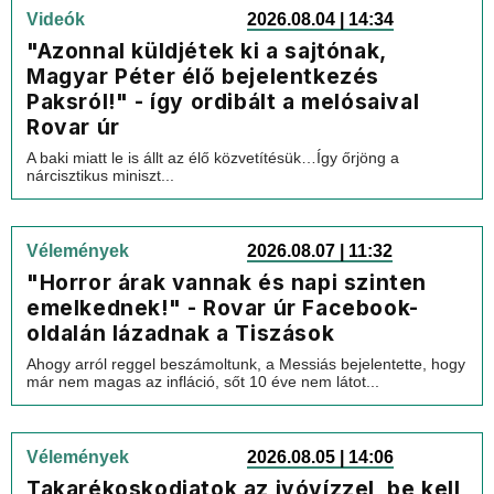
Videók
2026.08.04 | 14:34
"Azonnal küldjétek ki a sajtónak,
Magyar Péter élő bejelentkezés
Paksról!" - így ordibált a melósaival
Rovar úr
A baki miatt le is állt az élő közvetítésük…Így őrjöng a
nárcisztikus miniszt...
Vélemények
2026.08.07 | 11:32
"Horror árak vannak és napi szinten
emelkednek!" - Rovar úr Facebook-
oldalán lázadnak a Tiszások
Ahogy arról reggel beszámoltunk, a Messiás bejelentette, hogy
már nem magas az infláció, sőt 10 éve nem látot...
Vélemények
2026.08.05 | 14:06
Takarékoskodjatok az ivóvízzel, be kell