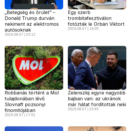
„Betegség és őrület” –
Egy szerb
Donald Trump durván
trombitafesztiválon
nekiment az elektromos
fotózták le Orbán Viktort
2026.08.07 | 18:05
autósoknak
2026.08.07 | 20:12
Robbanás történt a Mol
Zelenszkij egyre nagyobb
tulajdonában lévő
bajban van: az ukránok
Slovnaft pozsonyi
már hátat fordítottak neki
2026.08.07 | 10:43
finomítójában
2026.08.07 | 17:01