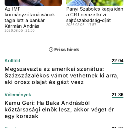
Az IMF
Panyi Szabolcs kapja idén
kormányzótanácsának
a CPJ nemzetközi
tagja lett a bankár
sajtószabadság-díját
2026.08.05 | 17:57
Kármán András
2026.08.05 | 21:50
Friss hírek
Külföld
22:04
Megszavazta az amerikai szenátus:
Százszázalékos vámot vethetnek ki arra,
aki orosz olajat és gázt vesz
Vélemények
21:36
Kamu Geri: Ha Baka Andrásból
köztársasági elnök lesz, akkor véget ér
egy korszak