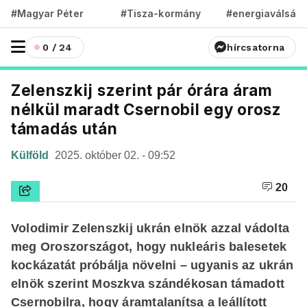
#Magyar Péter
#Tisza-kormány
#energiaválság
0 / 24
hírcsatorna
Zelenszkij szerint pár órára áram
nélkül maradt Csernobil egy orosz
támadás után
Külföld
2025. október 02. - 09:52
20
Volodimir Zelenszkij ukrán elnök azzal vádolta
meg Oroszországot, hogy nukleáris balesetek
kockázatát próbálja növelni – ugyanis az ukrán
elnök szerint Moszkva szándékosan támadott
Csernobilra, hogy áramtalanítsa a leállított