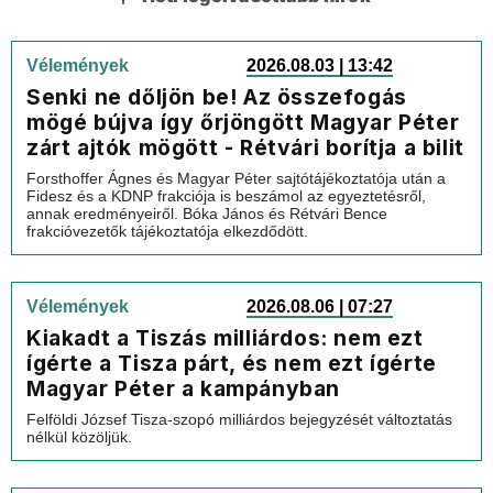
Vélemények
2026.08.03 | 13:42
Senki ne dőljön be! Az összefogás
mögé bújva így őrjöngött Magyar Péter
zárt ajtók mögött - Rétvári borítja a bilit
Forsthoffer Ágnes és Magyar Péter sajtótájékoztatója után a
Fidesz és a KDNP frakciója is beszámol az egyeztetésről,
annak eredményeiről. Bóka János és Rétvári Bence
frakcióvezetők tájékoztatója elkezdődött.
Vélemények
2026.08.06 | 07:27
Kiakadt a Tiszás milliárdos: nem ezt
ígérte a Tisza párt, és nem ezt ígérte
Magyar Péter a kampányban
Felföldi József Tisza-szopó milliárdos bejegyzését változtatás
nélkül közöljük.