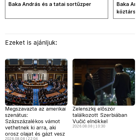
Baka András és a tatai sortűzper
Baka Andr
köztársa
Ezeket is ajánljuk:
Megszavazta az amerikai
Zelenszkij először
szenátus:
találkozott Szerbiában
Százszázalékos vámot
Vučić elnökkel
2026.08.08 | 10:30
vethetnek ki arra, aki
orosz olajat és gázt vesz
2026.08.08 | 22:04