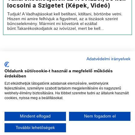
locsolni a Szigetet (Képek, Videó)
Tudjuk! A Vadhajtásokat kell betiltani, kitiltani, börtönbe vetni.
Hiszen mi amire felhívjuk a figyelmet, az a tiszások szerint
bűncselekmény. Mármint mi követünk el ezáltal
bűnt.Takarékoskodjatok az ivóvízzel, mert be kell...
Adatvédelmi irányelvek
Oldalunk süti/cookie-t használ a megfelelő működés
vadhajtások
érdekében
Ezt elküldhetjük látogatóink adatainak elemzésére, webhelyünk
fejlesztésére, személyre szabott tartalom megjelenítésére és nagyszerű
webhely-élmény biztosítására. Ha többet szeretne tudni az általunk használt
Szerkesztőség:
szerk@vadhajtasok.hu
cookies, nyissa meg a beállításokat.
Modi:
moderator@vadhajtasok.hu
Adatvédelem
Impresszum
Szerzői jogok
Mindent elfogad
Nem fogadom el
2018 Vadhajtások.hu
További lehetőségek