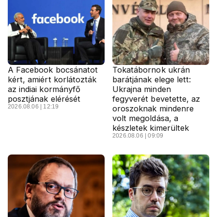
A Facebook bocsánatot
Tokatábornok ukrán
kért, amiért korlátozták
barátjának elege lett:
az indiai kormányfő
Ukrajna minden
posztjának elérését
fegyverét bevetette, az
2026.08.06 | 12:19
oroszoknak mindenre
volt megoldása, a
készletek kimerültek
2026.08.06 | 09:09