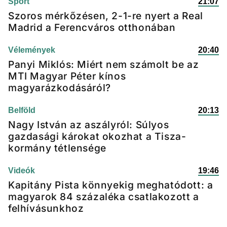
Sport
21:07
Szoros mérkőzésen, 2-1-re nyert a Real
Madrid a Ferencváros otthonában
Vélemények
20:40
Panyi Miklós: Miért nem számolt be az
MTI Magyar Péter kínos
magyarázkodásáról?
Belföld
20:13
Nagy István az aszályról: Súlyos
gazdasági károkat okozhat a Tisza-
kormány tétlensége
Videók
19:46
Kapitány Pista könnyekig meghatódott: a
magyarok 84 százaléka csatlakozott a
felhívásunkhoz