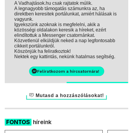
A Vadhajtások.hu csak rajtatok múlik.
A legnagyobb támogatás számunkra az, ha
direktben keresitek portálunkat, amiért hálásak is
vagyunk.
Igyekszünk azoknak is megfelelni, akik a
közösségi oldalakon keresik a híreket, ezért
elindítottuk a Messenger csatornánkat.
Közvetlenül elküldjük neked a nap legfontosabb
cikkeit portálunkról.
Köszönjük ha feliratkoztok!
Nektek egy kattintás, nekünk hatalmas segítség.
Feliratkozom a hírcsatornára!
Mutasd a hozzászólásokat!
FONTOS
híreink