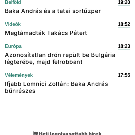
Belföld
19:20
Baka András és a tatai sortűzper
Videók
18:52
Megtámadták Takács Pétert
Európa
18:23
Azonosítatlan drón repült be Bulgária
légterébe, majd felrobbant
Vélemények
17:55
Ifjabb Lomnici Zoltán: Baka András
bűnrészes
Heti legolvasottabb hírek