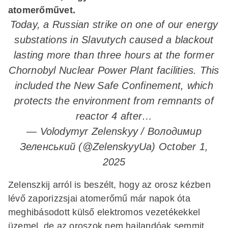
atomerőművet.
Today, a Russian strike on one of our energy
substations in Slavutych caused a blackout
lasting more than three hours at the former
Chornobyl Nuclear Power Plant facilities. This
included the New Safe Confinement, which
protects the environment from remnants of
reactor 4 after…
— Volodymyr Zelenskyy / Володимир
Зеленський (@ZelenskyyUa)
October 1,
2025
Zelenszkij arról is beszélt, hogy az orosz kézben
lévő zaporizzsjai atomerőmű már napok óta
meghibásodott külső elektromos vezetékekkel
üzemel, de az oroszok nem hajlandóak semmit