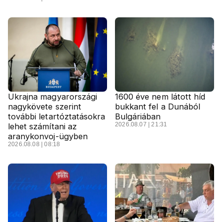
Ukrajna magyarországi
1600 éve nem látott híd
nagykövete szerint
bukkant fel a Dunából
további letartóztatásokra
Bulgáriában
2026.08.07 | 21:31
lehet számítani az
aranykonvoj-ügyben
2026.08.08 | 08:18