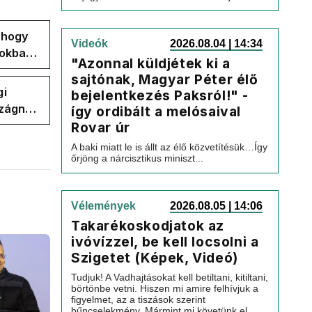
, hogy
Videók
2026.08.04 | 14:34
pokban
"Azonnal küldjétek ki a
sajtónak, Magyar Péter élő
gi
bejelentkezés Paksról!" -
szágnak
így ordibált a melósaival
Rovar úr
A baki miatt le is állt az élő közvetítésük…Így
őrjöng a nárcisztikus miniszt...
Vélemények
2026.08.05 | 14:06
Takarékoskodjatok az
ivóvízzel, be kell locsolni a
Szigetet (Képek, Videó)
Tudjuk! A Vadhajtásokat kell betiltani, kitiltani,
börtönbe vetni. Hiszen mi amire felhívjuk a
figyelmet, az a tiszások szerint
bűncselekmény. Mármint mi követünk el