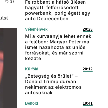
Felrobbant a hátsó ülésen
37
hagyott, felforrósodott
powerbank, porig égett egy
tást
autó Debrecenben
Vélemények
20:23
Mi a kurvaanyja lehet ennek
a fejében: Magyar Péter ma
ismét hazahozta az uniós
forrásokat, és már szórni
kezdte
Külföld
20:12
„Betegség és őrület” –
Donald Trump durván
nekiment az elektromos
autósoknak
Belföld
19:41