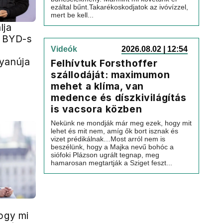
ezáltal bűnt.Takarékoskodjatok az ivóvízzel,
mert be kell...
lja
r BYD-s
Videók
2026.08.02 | 12:54
yanúja
Felhívtuk Forsthoffer
szállodáját: maximumon
mehet a klíma, van
medence és díszkivilágítás
is vacsora közben
Nekünk ne mondják már meg ezek, hogy mit
lehet és mit nem, amíg ők bort isznak és
vizet prédikálnak…Most arról nem is
beszélünk, hogy a Majka nevű bohóc a
siófoki Plázson ugrált tegnap, meg
hamarosan megtartják a Sziget feszt...
ogy mi