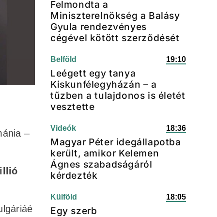
Felmondta a
Miniszterelnökség a Balásy
Gyula rendezvényes
cégével kötött szerződését
Belföld
19:10
Leégett egy tanya
Kiskunfélegyházán – a
tűzben a tulajdonos is életét
n
vesztette
Videók
18:36
mánia –
Magyar Péter idegállapotba
került, amikor Kelemen
Ágnes szabadságáról
llió
kérdezték
Külföld
18:05
ulgáriáé
Egy szerb