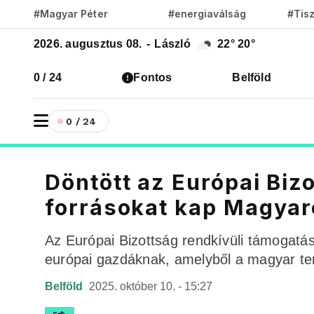
#Magyar Péter
#energiaválság
#Tis
2026. augusztus 08.
-
László
22°
20°
0 / 24
Fontos
Belföld
0 / 24
Döntött az Európai Bizo
forrásokat kap Magya
Az Európai Bizottság rendkívüli támogatást 
európai gazdáknak, amelyből a magyar ter
Belföld
2025. október 10. - 15:27