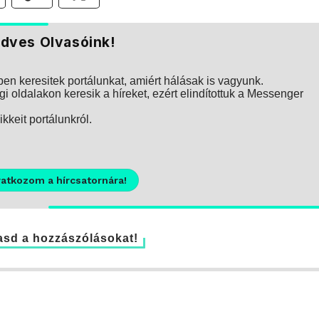
dves Olvasóink!
n keresitek portálunkat, amiért hálásak is vagyunk.
i oldalakon keresik a híreket, ezért elindítottuk a Messenger
kkeit portálunkról.
ratkozom a hírcsatornára!
sd a hozzászólásokat!