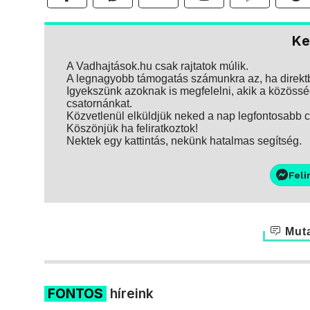
Ke
A Vadhajtások.hu csak rajtatok múlik.
A legnagyobb támogatás számunkra az, ha direktbe
Igyekszünk azoknak is megfelelni, akik a közösség
csatornánkat.
Közvetlenül elküldjük neked a nap legfontosabb ci
Köszönjük ha feliratkoztok!
Nektek egy kattintás, nekünk hatalmas segítség.
Feli
Muta
FONTOS
híreink