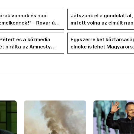
árak vannak és napi
Játszunk el a gondolattal
emelkednek!" - Rovar úr
mi lett volna az elmúlt na
k-oldalán lázadnak a
rezsicsökkentés nélkül
k
Pétert és a közmédia
Egyszerre két köztársasá
t bírálta az Amnesty
elnöke is lehet Magyaror
ional a Klubrádióban
jövő hétre