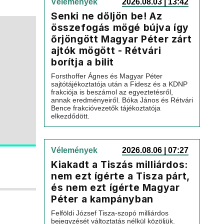
Vélemények
2026.08.03 | 13:42
Senki ne dőljön be! Az
összefogás mögé bújva így
őrjöngött Magyar Péter zárt
ajtók mögött - Rétvári
borítja a bilit
Forsthoffer Ágnes és Magyar Péter
sajtótájékoztatója után a Fidesz és a KDNP
frakciója is beszámol az egyeztetésről,
annak eredményeiről. Bóka János és Rétvári
Bence frakcióvezetők tájékoztatója
elkezdődött.
Vélemények
2026.08.06 | 07:27
Kiakadt a Tiszás milliárdos:
nem ezt ígérte a Tisza párt,
és nem ezt ígérte Magyar
Péter a kampányban
Felföldi József Tisza-szopó milliárdos
bejegyzését változtatás nélkül közöljük.