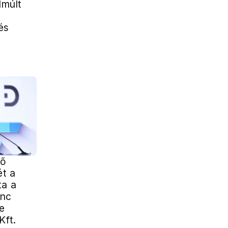
lmúlt
és
ső
t a
ta a
inc
e
Kft.