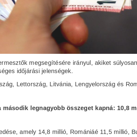
termesztők megsegítésére irányul, akiket súlyosa
séges időjárási jelenségek.
rszág, Lettország, Litvánia, Lengyelország és Ro
a második legnagyobb összeget kapná: 10,8 mi
dése, amely 14,8 millió, Romániáé 11,5 millió, B