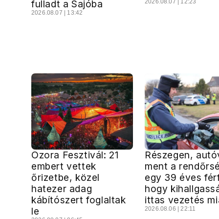
fulladt a Sajóba
2026.08.07 | 12:23
2026.08.07 | 13:42
Ozora Fesztivál: 21
Részegen, autó
embert vettek
ment a rendőrs
őrizetbe, közel
egy 39 éves férf
hatezer adag
hogy kihallgass
kábítószert foglaltak
ittas vezetés mi
le
2026.08.06 | 22:11