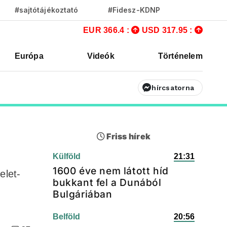
#sajtótájékoztató
#Fidesz-KDNP
EUR 366.4 :
USD 317.95 :
Európa
Videók
Történelem
hírcsatorna
Friss hírek
Külföld
21:31
1600 éve nem látott híd
elet-
bukkant fel a Dunából
Bulgáriában
Belföld
20:56