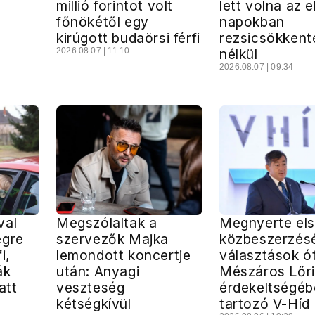
millió forintot volt
lett volna az e
főnökétől egy
napokban
kirúgott budaörsi férfi
rezsicsökkent
2026.08.07 | 11:10
nélkül
2026.08.07 | 09:34
val
Megszólaltak a
Megnyerte el
égre
szervezők Majka
közbeszerzésé
i,
lemondott koncertje
választások ó
ák
után: Anyagi
Mészáros Lőr
att
veszteség
érdekeltségéb
kétségkívül
tartozó V-Híd 