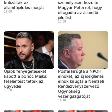
kritizálták az
személyesen közölte
államfőjelölés módját
Magyar Péterrel, hogy
17:00
elfogadta az államfői
jelölést
15:59
Újabb fenyegetéseket
Pósfai kirúgta a NKOH
kapott a bohóc Majka:
elnökét, az új ideiglenes
feljelentést tettek az
elnök kirúgta a Nemzeti
ügyvédei
Rendezvényszervező
15:50
Ügynökség
vezérigazgatóját
14:10