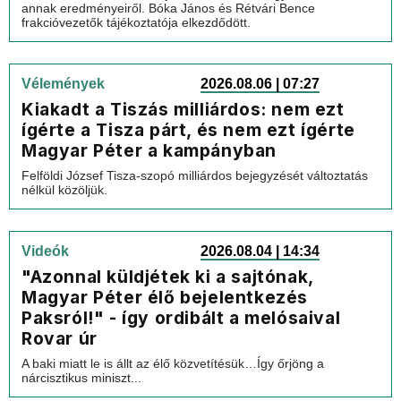
annak eredményeiről. Bóka János és Rétvári Bence
frakcióvezetők tájékoztatója elkezdődött.
Vélemények
2026.08.06 | 07:27
Kiakadt a Tiszás milliárdos: nem ezt
ígérte a Tisza párt, és nem ezt ígérte
Magyar Péter a kampányban
Felföldi József Tisza-szopó milliárdos bejegyzését változtatás
nélkül közöljük.
Videók
2026.08.04 | 14:34
"Azonnal küldjétek ki a sajtónak,
Magyar Péter élő bejelentkezés
Paksról!" - így ordibált a melósaival
Rovar úr
A baki miatt le is állt az élő közvetítésük…Így őrjöng a
nárcisztikus miniszt...