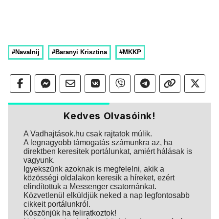
#Navalnij
#Baranyi Krisztina
#MKKP
Kedves Olvasóink!
A Vadhajtások.hu csak rajtatok múlik.
A legnagyobb támogatás számunkra az, ha
direktben keresitek portálunkat, amiért hálásak is
vagyunk.
Igyekszünk azoknak is megfelelni, akik a
közösségi oldalakon keresik a híreket, ezért
elindítottuk a Messenger csatornánkat.
Közvetlenül elküldjük neked a nap legfontosabb
cikkeit portálunkról.
Köszönjük ha feliratkoztok!