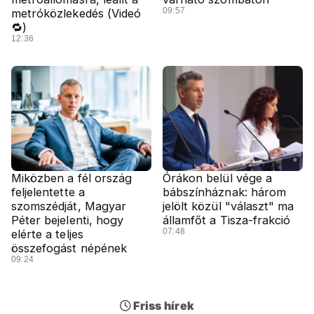
09:57
metróközlekedés (Videó
🔁)
12:36
Miközben a fél ország
Órákon belül vége a
feljelentette a
bábszínháznak: három
szomszédját, Magyar
jelölt közül "választ" ma
Péter bejelenti, hogy
államfőt a Tisza-frakció
07:48
elérte a teljes
összefogást népének
09:24
Friss hírek