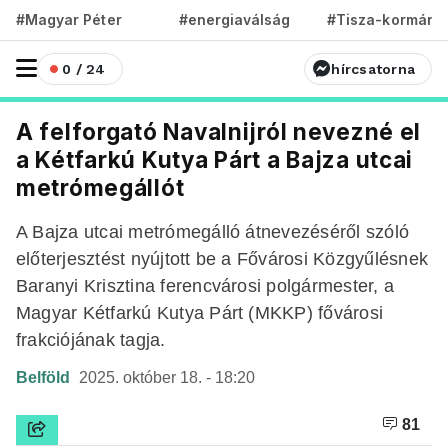
#Magyar Péter
#energiaválság
#Tisza-kormány
0 / 24
hírcsatorna
A felforgató Navalnijról nevezné el
a Kétfarkú Kutya Párt a Bajza utcai
metrómegállót
A Bajza utcai metrómegálló átnevezéséről szóló
előterjesztést nyújtott be a Fővárosi Közgyűlésnek
Baranyi Krisztina ferencvárosi polgármester, a
Magyar Kétfarkú Kutya Párt (MKKP) fővárosi
frakciójának tagja.
Belföld
2025. október 18. - 18:20
81