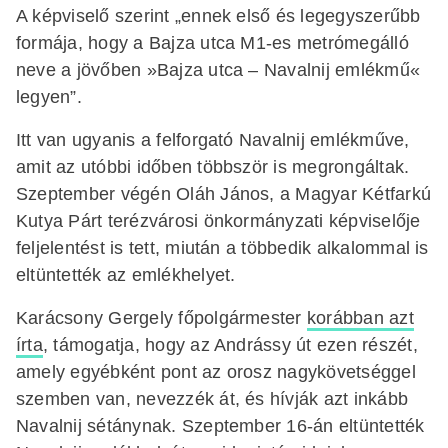
A képviselő szerint „ennek első és legegyszerűbb
formája, hogy a Bajza utca M1-es metrómegálló
neve a jövőben »Bajza utca – Navalnij emlékmű«
legyen”.
Itt van ugyanis a felforgató Navalnij emlékműve,
amit az utóbbi időben többször is megrongáltak.
Szeptember végén Oláh János, a Magyar Kétfarkú
Kutya Párt terézvárosi önkormányzati képviselője
feljelentést is tett, miután a többedik alkalommal is
eltüntették az emlékhelyet.
Karácsony Gergely főpolgármester
korábban azt
írta
, támogatja, hogy az Andrássy út ezen részét,
amely egyébként pont az orosz nagykövetséggel
szemben van, nevezzék át, és hívják azt inkább
Navalnij sétánynak. Szeptember 16-án eltüntették