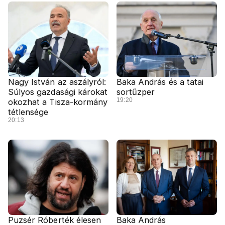
Nagy István az aszályról:
Baka András és a tatai
Súlyos gazdasági károkat
sortűzper
19:20
okozhat a Tisza-kormány
tétlensége
20:13
Puzsér Róberték élesen
Baka András