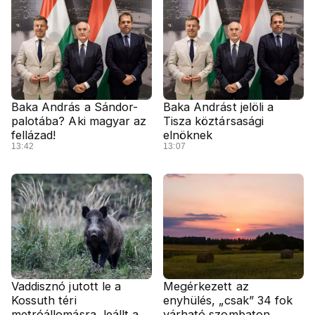
Baka András a Sándor-
Baka Andrást jelöli a
palotába? Aki magyar az
Tisza köztársasági
fellázad!
elnöknek
13:42
13:07
Vaddisznó jutott le a
Megérkezett az
Kossuth téri
enyhülés, „csak” 34 fok
metróállomásra, leállt a
várható szombaton