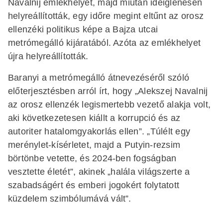
Navalnij emlékhelyét, majd miután ideiglenesen
helyreállították, egy időre megint eltűnt az orosz
ellenzéki politikus képe a Bajza utcai
metrómegálló kijáratából. Azóta az emlékhelyet
újra helyreállították.
Baranyi a metrómegálló átnevezéséről szóló
előterjesztésben arról írt, hogy „Alekszej Navalnij
az orosz ellenzék legismertebb vezető alakja volt,
aki következetesen kiállt a korrupció és az
autoriter hatalomgyakorlás ellen”. „Túlélt egy
merénylet-kísérletet, majd a Putyin-rezsim
börtönbe vetette, és 2024-ben fogságban
vesztette életét”, akinek „halála világszerte a
szabadságért és emberi jogokért folytatott
küzdelem szimbólumává vált”.