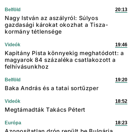
Belföld
20:13
Nagy István az aszályról: Súlyos
gazdasági károkat okozhat a Tisza-
kormány tétlensége
Videók
19:46
Kapitány Pista könnyekig meghatódott: a
magyarok 84 százaléka csatlakozott a
felhívásunkhoz
Belföld
19:20
Baka András és a tatai sortűzper
Videók
18:52
Megtámadták Takács Pétert
Európa
18:23
Azonosítatlan drón repült be Bulgária