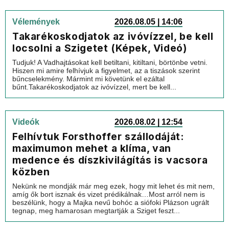
Vélemények
2026.08.05 | 14:06
Takarékoskodjatok az ivóvízzel, be kell
locsolni a Szigetet (Képek, Videó)
Tudjuk! A Vadhajtásokat kell betiltani, kitiltani, börtönbe vetni.
Hiszen mi amire felhívjuk a figyelmet, az a tiszások szerint
bűncselekmény. Mármint mi követünk el ezáltal
bűnt.Takarékoskodjatok az ivóvízzel, mert be kell...
Videók
2026.08.02 | 12:54
Felhívtuk Forsthoffer szállodáját:
maximumon mehet a klíma, van
medence és díszkivilágítás is vacsora
közben
Nekünk ne mondják már meg ezek, hogy mit lehet és mit nem,
amíg ők bort isznak és vizet prédikálnak…Most arról nem is
beszélünk, hogy a Majka nevű bohóc a siófoki Plázson ugrált
tegnap, meg hamarosan megtartják a Sziget feszt...