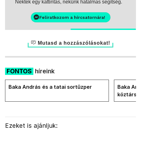
Nektek egy kattintás, nekünk hatalmas segítség.
Feliratkozom a hírcsatornára!
Mutasd a hozzászólásokat!
FONTOS
híreink
Baka András és a tatai sortűzper
Baka Andr
köztársa
Ezeket is ajánljuk: