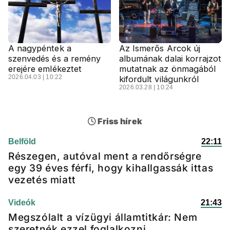
A nagypéntek a
Az Ismerős Arcok új
szenvedés és a remény
albumának dalai korrajzot
erejére emlékeztet
mutatnak az önmagából
2026.04.03 | 10:22
kifordult világunkról
2026.03.28 | 10:24
Friss hírek
Belföld
22:11
Részegen, autóval ment a rendőrségre
egy 39 éves férfi, hogy kihallgassák ittas
vezetés miatt
Videók
21:43
Megszólalt a vízügyi államtitkár: Nem
szeretnék ezzel foglalkozni