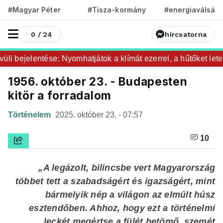
#Magyar Péter
#Tisza-kormány
#energiaválság
0 / 24
hírcsatorna
 bejelentése: Nyomhatjátok a klímát ezerrel, a hűtőket leteker
1956. október 23. - Budapesten
kitör a forradalom
Történelem
2025. október 23. - 07:57
10
„A legázolt, bilincsbe vert Magyarország
többet tett a szabadságért és igazságért, mint
bármelyik nép a világon az elmúlt húsz
esztendőben. Ahhoz, hogy ezt a történelmi
leckét megértse a fülét betömő, szemét