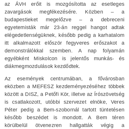
az ÁVH erőit is mozgósította az esetleges
zavargások megfékezésére. Közben – a
budapestieket megelőzve – a debreceni
egyetemisták már 23-án reggel hangot adtak
elégedetlenségüknek, később pedig a karhatalom
itt alkalmazott először fegyveres erőszakot a
demonstrálókkal szemben. A nap folyamán
egyébként Miskolcon is jelentős munkás- és
diákmegmozdulások kezdődtek.
Az események centrumában, a fővárosban
eközben a MEFESZ kezdeményezéséhez többek
között a DISZ, a Petőfi Kör, illetve az Írószövetség
is csatlakozott, utóbbi szervezet elnöke, Veres
Péter pedig a Bem-szobornál tartott tüntetésen
később beszédet is mondott. A Bem téren
körülbelül ötvenezren hallgatták végig a