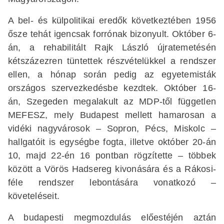
A bel- és külpolitikai eredők következtében 1956
ősze tehát igencsak forrónak bizonyult. Október 6-
án, a rehabilitált Rajk László újratemetésén
kétszázezren tüntettek részvételükkel a rendszer
ellen, a hónap során pedig az egyetemisták
országos szervezkedésbe kezdtek. Október 16-
án, Szegeden megalakult az MDP-től független
MEFESZ, mely Budapest mellett hamarosan a
vidéki nagyvárosok – Sopron, Pécs, Miskolc –
hallgatóit is egységbe fogta, illetve október 20-án
10, majd 22-én 16 pontban rögzítette – többek
között a Vörös Hadsereg kivonására és a Rákosi-
féle rendszer lebontására vonatkozó –
követeléseit.
A budapesti megmozdulás előestéjén aztán