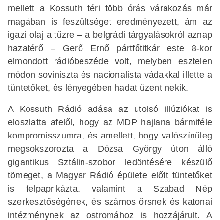
mellett a Kossuth téri több órás várakozás már
magában is feszültséget eredményezett, ám az
igazi olaj a tűzre – a belgrádi tárgyalásokról aznap
hazatérő – Gerő Ernő pártfőtitkár este 8-kor
elmondott rádióbeszéde volt, melyben esztelen
módon soviniszta és nacionalista vádakkal illette a
tüntetőket, és lényegében hadat üzent nekik.
A Kossuth Rádió adása az utolsó illúziókat is
eloszlatta afelől, hogy az MDP hajlana bármiféle
kompromisszumra, és amellett, hogy valószínűleg
megsokszorozta a Dózsa György úton álló
gigantikus Sztálin-szobor ledöntésére készülő
tömeget, a Magyar Rádió épülete előtt tüntetőket
is felpaprikázta, valamint a Szabad Nép
szerkesztőségének, és számos őrsnek és katonai
intézménynek az ostromához is hozzájárult. A