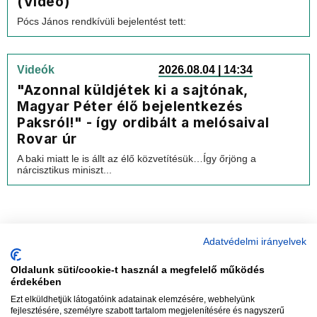
(Videó)
Pócs János rendkívüli bejelentést tett:
Videók
2026.08.04 | 14:34
"Azonnal küldjétek ki a sajtónak,
Magyar Péter élő bejelentkezés
Paksról!" - így ordibált a melósaival
Rovar úr
A baki miatt le is állt az élő közvetítésük…Így őrjöng a
nárcisztikus miniszt...
Adatvédelmi irányelvek
Oldalunk süti/cookie-t használ a megfelelő működés
vadhajtások
érdekében
Ezt elküldhetjük látogatóink adatainak elemzésére, webhelyünk
fejlesztésére, személyre szabott tartalom megjelenítésére és nagyszerű