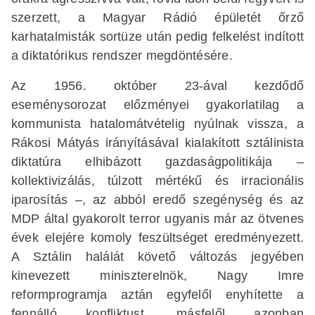
szerzett, a Magyar Rádió épületét őrző
karhatalmisták sortüze után pedig felkelést indított
a diktatórikus rendszer megdöntésére.
Az 1956. október 23-ával kezdődő
eseménysorozat előzményei gyakorlatilag a
kommunista hatalomátvételig nyúlnak vissza, a
Rákosi Mátyás irányításával kialakított sztálinista
diktatúra elhibázott gazdaságpolitikája –
kollektivizálás, túlzott mértékű és irracionális
iparosítás –, az abból eredő szegénység és az
MDP által gyakorolt terror ugyanis már az ötvenes
évek elejére komoly feszültséget eredményezett.
A Sztálin halálát követő változás jegyében
kinevezett miniszterelnök, Nagy Imre
reformprogramja aztán egyfelől enyhítette a
fennálló konfliktust, másfelől azonban