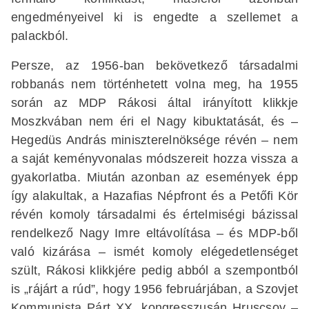
engedményeivel ki is engedte a szellemet a
palackból.
Persze, az 1956-ban bekövetkező társadalmi
robbanás nem történhetett volna meg, ha 1955
során az MDP Rákosi által irányított klikkje
Moszkvában nem éri el Nagy kibuktatását, és –
Hegedüs András miniszterelnöksége révén – nem
a saját keményvonalas módszereit hozza vissza a
gyakorlatba. Miután azonban az események épp
így alakultak, a Hazafias Népfront és a Petőfi Kör
révén komoly társadalmi és értelmiségi bázissal
rendelkező Nagy Imre eltávolítása – és MDP-ből
való kizárása – ismét komoly elégedetlenséget
szült, Rákosi klikkjére pedig abból a szempontból
is „rájárt a rúd”, hogy 1956 februárjában, a Szovjet
Kommunista Párt XX. kongresszusán Hruscsov –