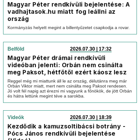
Magyar Péter rendkívüli bejelentése: A
vadhajtasok.hu miatt fog leállni az
ország
Kormányzás helyett megint a billentyűzetet csapkodja a rovar.
Belföld
2026.07.30 | 17:32
Magyar Péter drámai rendkívüli
videóban jelenti: Orbán nem csinálta
meg Paksot, hétfőtől ezért káosz lesz
Reggel még mi miattunk áll le az ország, délutánra meg már
Orbán Viktor miatt, mert nem csinálta meg Paksot rendesen.
Jó volt fél napig azt érezni mi vagyunk a főnökök, de jött Orbán
és hátra lettünk megint téve a sarokba.
Videók
2026.07.30 | 18:39
Kezdődik a kamuzsoltibácsi botrány -
Pócs János rendkívüli bejelentése