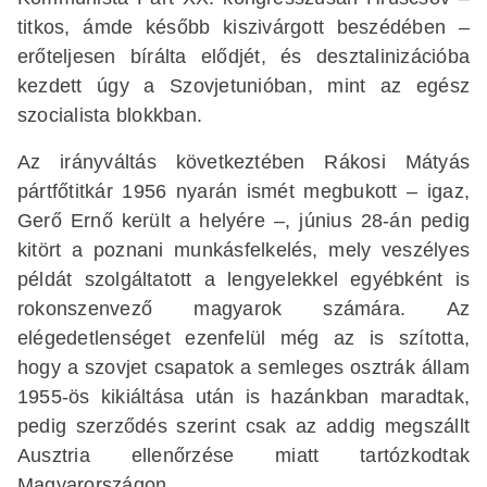
titkos, ámde később kiszivárgott beszédében –
erőteljesen bírálta elődjét, és desztalinizációba
kezdett úgy a Szovjetunióban, mint az egész
szocialista blokkban.
Az irányváltás következtében Rákosi Mátyás
pártfőtitkár 1956 nyarán ismét megbukott – igaz,
Gerő Ernő került a helyére –, június 28-án pedig
kitört a poznani munkásfelkelés, mely veszélyes
példát szolgáltatott a lengyelekkel egyébként is
rokonszenvező magyarok számára. Az
elégedetlenséget ezenfelül még az is szította,
hogy a szovjet csapatok a semleges osztrák állam
1955-ös kikiáltása után is hazánkban maradtak,
pedig szerződés szerint csak az addig megszállt
Ausztria ellenőrzése miatt tartózkodtak
Magyarországon.