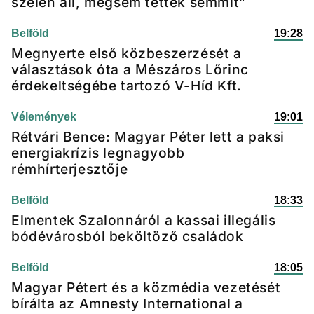
szélén áll, mégsem tettek semmit”
Belföld
19:28
Megnyerte első közbeszerzését a
választások óta a Mészáros Lőrinc
érdekeltségébe tartozó V-Híd Kft.
Vélemények
19:01
Rétvári Bence: Magyar Péter lett a paksi
energiakrízis legnagyobb
rémhírterjesztője
Belföld
18:33
Elmentek Szalonnáról a kassai illegális
bódévárosból beköltöző családok
Belföld
18:05
Magyar Pétert és a közmédia vezetését
bírálta az Amnesty International a