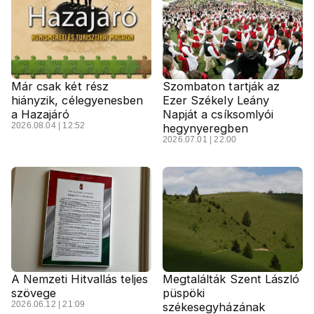
Már csak két rész
Szombaton tartják az
hiányzik, célegyenesben
Ezer Székely Leány
a Hazajáró
Napját a csíksomlyói
2026.08.04 | 12:52
hegynyeregben
2026.07.01 | 22:00
A Nemzeti Hitvallás teljes
Megtalálták Szent László
szövege
püspöki
2026.06.12 | 21:09
székesegyházának