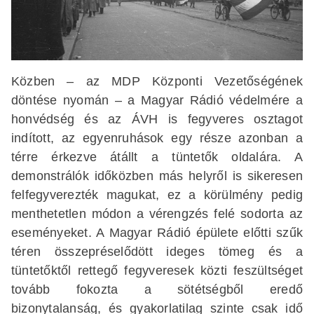
Közben – az MDP Központi Vezetőségének
döntése nyomán – a Magyar Rádió védelmére a
honvédség és az ÁVH is fegyveres osztagot
indított, az egyenruhások egy része azonban a
térre érkezve átállt a tüntetők oldalára. A
demonstrálók időközben más helyről is sikeresen
felfegyverezték magukat, ez a körülmény pedig
menthetetlen módon a vérengzés felé sodorta az
eseményeket. A Magyar Rádió épülete előtti szűk
téren összepréselődött ideges tömeg és a
tüntetőktől rettegő fegyveresek közti feszültséget
tovább fokozta a sötétségből eredő
bizonytalanság, és gyakorlatilag szinte csak idő