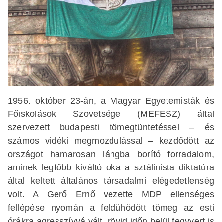
1956. október 23-án, a Magyar Egyetemisták és
Főiskolások Szövetsége (MEFESZ) által
szervezett budapesti tömegtüntetéssel – és
számos vidéki megmozdulással – kezdődött az
országot hamarosan lángba borító forradalom,
aminek legfőbb kiváltó oka a sztálinista diktatúra
által keltett általános társadalmi elégedetlenség
volt. A Gerő Ernő vezette MDP ellenséges
fellépése nyomán a feldühödött tömeg az esti
órákra agresszívvá vált, rövid időn belül fegyvert is