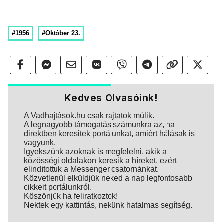
#1956
#Október 23.
Kedves Olvasóink!
A Vadhajtások.hu csak rajtatok múlik.
A legnagyobb támogatás számunkra az, ha
direktben keresitek portálunkat, amiért hálásak is
vagyunk.
Igyekszünk azoknak is megfelelni, akik a
közösségi oldalakon keresik a híreket, ezért
elindítottuk a Messenger csatornánkat.
Közvetlenül elküldjük neked a nap legfontosabb
cikkeit portálunkról.
Köszönjük ha feliratkoztok!
Nektek egy kattintás, nekünk hatalmas segítség.