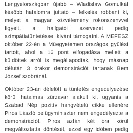
Lengyelországban újabb – Wladislaw Gomulkát
később hatalomra juttató – felkelés robbant ki,
melyet a magyar közvélemény rokonszenvvel
figyelt, a hallgatói szervezet pedig
szimpátiatüntetéssel kívánt támogatni. A MEFESZ
október 22-én a Műegyetemen országos gyűlést
tartott, ahol a 16 pont elfogadása mellett a
küldöttek arról is megállapodtak, hogy másnap
délután 3 órakor demonstrációt tartanak Bem
József szobránál.
Október 23-án délelőtt a tüntetés engedélyezése
körül hatalmas zűrzavar alakult ki, ugyanis a
Szabad Nép pozitív hangvételű cikke ellenére
Piros László belügyminiszter nem engedélyezte a
demonstrációt. Piros aztán két óra körül
megváltoztatta döntését, ezzel egy időben pedig