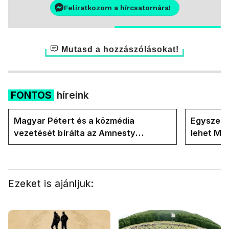
Feliratkozom a hírcsatornára!
Mutasd a hozzászólásokat!
FONTOS
híreink
Magyar Pétert és a közmédia
Egyszerre
vezetését bírálta az Amnesty
lehet Ma
International a Klubrádióban
Ezeket is ajánljuk: