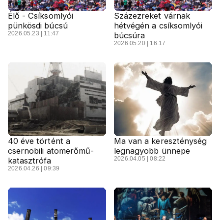
Élő - Csíksomlyói
Százezreket várnak
pünkösdi búcsú
hétvégén a csíksomlyói
2026.05.23 | 11:47
búcsúra
2026.05.20 | 16:17
40 éve történt a
Ma van a kereszténység
csernobili atomerőmű-
legnagyobb ünnepe
2026.04.05 | 08:22
katasztrófa
2026.04.26 | 09:39