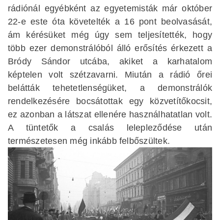
rádiónál egyébként az egyetemisták már október
22-e este óta követelték a 16 pont beolvasását,
ám kérésüket még úgy sem teljesítették, hogy
több ezer demonstrálóból álló erősítés érkezett a
Bródy Sándor utcába, akiket a karhatalom
képtelen volt szétzavarni. Miután a rádió őrei
belátták tehetetlenségüket, a demonstrálók
rendelkezésére bocsátottak egy közvetítőkocsit,
ez azonban a látszat ellenére használhatatlan volt.
A tüntetők a csalás lelepleződése után
természetesen még inkább felbőszültek.