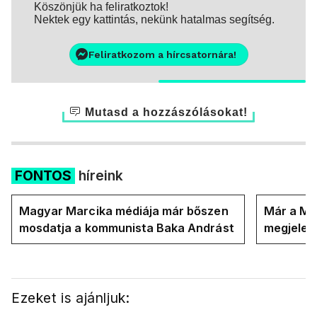
Köszönjük ha feliratkoztok!
Nektek egy kattintás, nekünk hatalmas segítség.
Feliratkozom a hírcsatornára!
Mutasd a hozzászólásokat!
FONTOS
híreink
Magyar Marcika médiája már bőszen
Már a Ma
mosdatja a kommunista Baka Andrást
megjelent
országot
Ezeket is ajánljuk: