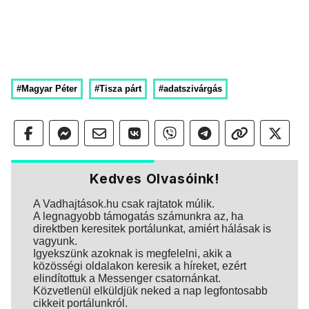
#Magyar Péter
#Tisza párt
#adatszivárgás
Kedves Olvasóink!
A Vadhajtások.hu csak rajtatok múlik.
A legnagyobb támogatás számunkra az, ha
direktben keresitek portálunkat, amiért hálásak is
vagyunk.
Igyekszünk azoknak is megfelelni, akik a
közösségi oldalakon keresik a híreket, ezért
elindítottuk a Messenger csatornánkat.
Közvetlenül elküldjük neked a nap legfontosabb
cikkeit portálunkról.