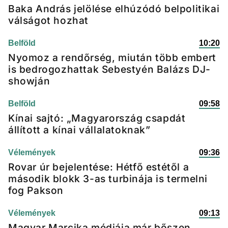
Baka András jelölése elhúzódó belpolitikai
válságot hozhat
Belföld
10:20
Nyomoz a rendőrség, miután több embert
is bedrogozhattak Sebestyén Balázs DJ-
showján
Belföld
09:58
Kínai sajtó: „Magyarország csapdát
állított a kínai vállalatoknak”
Vélemények
09:36
Rovar úr bejelentése: Hétfő estétől a
második blokk 3-as turbinája is termelni
fog Pakson
Vélemények
09:13
Magyar Marcika médiája már bőszen