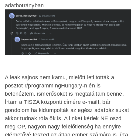
adatbotrányban.
A leak sajnos nem kamu, mielőtt letiltották a
posztot r/programmingHungary-n én is
belenéztem, ismerősöket is megtaláltam benne.
Írtam a TISZA központi címére e-mailt, bár
gondolom ha kidumpolták az egész adatbázisukat
akkor tudnak róla ők is. A linket kérlek NE oszd
meg OP, nagyon nagy felelőtlenség ha ennyire
elérhetővé teszed az átlag ember számára is, írta