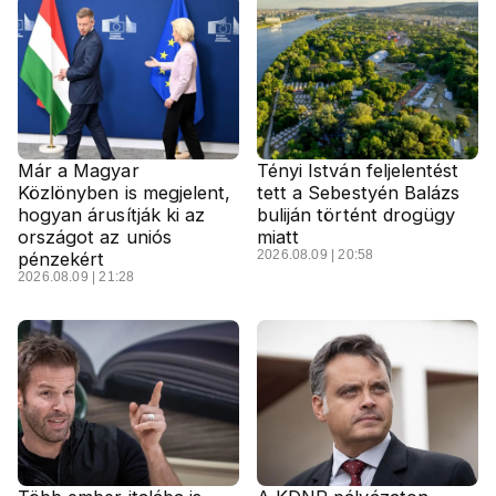
Már a Magyar
Tényi István feljelentést
Közlönyben is megjelent,
tett a Sebestyén Balázs
hogyan árusítják ki az
buliján történt drogügy
országot az uniós
miatt
2026.08.09 | 20:58
pénzekért
2026.08.09 | 21:28