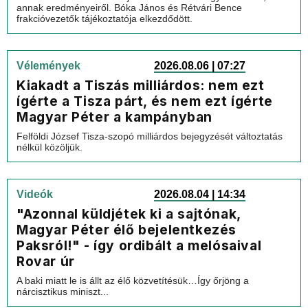
annak eredményeiről. Bóka János és Rétvári Bence
frakcióvezetők tájékoztatója elkezdődött.
Vélemények
2026.08.06 | 07:27
Kiakadt a Tiszás milliárdos: nem ezt
ígérte a Tisza párt, és nem ezt ígérte
Magyar Péter a kampányban
Felföldi József Tisza-szopó milliárdos bejegyzését változtatás
nélkül közöljük.
Videók
2026.08.04 | 14:34
"Azonnal küldjétek ki a sajtónak,
Magyar Péter élő bejelentkezés
Paksról!" - így ordibált a melósaival
Rovar úr
A baki miatt le is állt az élő közvetítésük…Így őrjöng a
nárcisztikus miniszt...