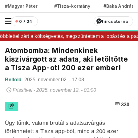
#Magyar Péter
#Tisza-kormány
#Baka András
0 / 24
hírcsatorna
bblettel zárt a költségvetés, megszüntettem a lopást és a pazar
Atombomba: Mindenkinek
kiszivárgott az adata, aki letöltötte
a Tisza App-ot! 200 ezer ember!
Belföld
2025. november 02. - 17:08
Frissítve! - 2025. november 12. - 01:00
330
Úgy tűnik, valami brutális adatszivárgás
történhetett a Tisza app-ból, mind a 200 ezer