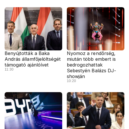
Benyújtották a Baka
Nyomoz a rendőrség,
András államfőjelöltségét
miután több embert is
támogató ajánlóívet
bedrogozhattak
11:30
Sebestyén Balázs DJ-
showján
10:20