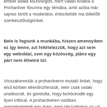
ember adata kiszivárgott, mert valaki kirakta a
Prohardver fórumra egy témába, amit azóta már
sajnos törölt a moderátor, értesítették ma délelőtt
szerkesztőségünket.
Bele is fogtunk a munkába, hiszen amennyiben
ez így lenne, azt feltételezzük, hogy azt sem
egy weboldal, sem egy közösség, pláne egy
párt nem élhetné túl.
Visszakerestük a prohardverre mutató linket, hogy
első körben ellenőrizhessük, nem csak valaki
unatkozott, és gondolta, hogy bohóckodik egy
ilyen infóval. A prohardveren valóban
megjelenhetett egy ilyen, mert
ide kattintva az url