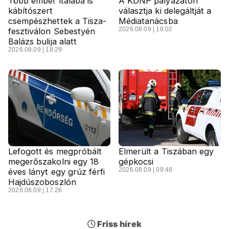
Több ember italába is
A KDNP pályázaton
kábítószert
választja ki delegáltját a
csempészhettek a Tisza-
Médiatanácsba
2026.08.09 | 18:02
fesztiválon Sebestyén
Balázs bulija alatt
2026.08.09 | 18:29
Lefogott és megpróbált
Elmerült a Tiszában egy
megerőszakolni egy 18
gépkocsi
2026.08.09 | 09:48
éves lányt egy grúz férfi
Hajdúszoboszlón
2026.08.09 | 17:26
Friss hírek