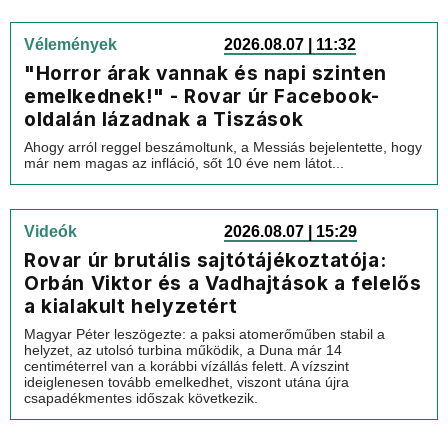
Vélemények
2026.08.07 | 11:32
"Horror árak vannak és napi szinten
emelkednek!" - Rovar úr Facebook-
oldalán lázadnak a Tiszások
Ahogy arról reggel beszámoltunk, a Messiás bejelentette, hogy
már nem magas az infláció, sőt 10 éve nem látot...
Videók
2026.08.07 | 15:29
Rovar úr brutális sajtótájékoztatója:
Orbán Viktor és a Vadhajtások a felelős
a kialakult helyzetért
Magyar Péter leszögezte: a paksi atomerőműben stabil a
helyzet, az utolsó turbina működik, a Duna már 14
centiméterrel van a korábbi vízállás felett. A vízszint
ideiglenesen tovább emelkedhet, viszont utána újra
csapadékmentes időszak következik.