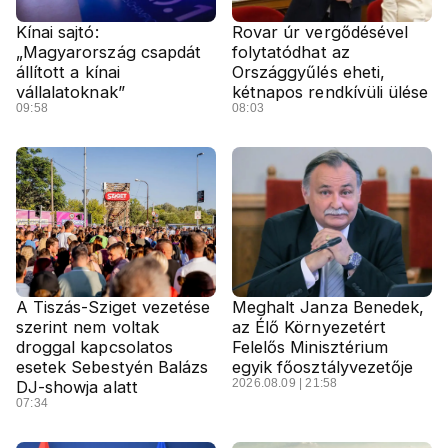
Kínai sajtó:
Rovar úr vergődésével
„Magyarország csapdát
folytatódhat az
állított a kínai
Országgyűlés eheti,
vállalatoknak”
kétnapos rendkívüli ülése
09:58
08:03
A Tiszás-Sziget vezetése
Meghalt Janza Benedek,
szerint nem voltak
az Élő Környezetért
droggal kapcsolatos
Felelős Minisztérium
esetek Sebestyén Balázs
egyik főosztályvezetője
2026.08.09 | 21:58
DJ-showja alatt
07:34