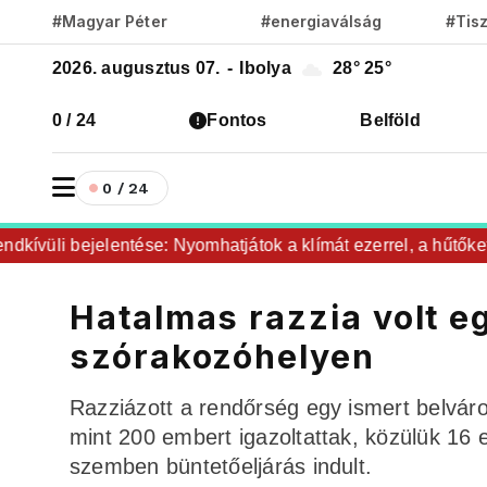
#Magyar Péter
#energiaválság
#Tis
2026. augusztus 07.
-
Ibolya
28°
25°
0 / 24
Fontos
Belföld
0 / 24
üli bejelentése: Nyomhatjátok a klímát ezerrel, a hűtőket let
Hatalmas razzia volt 
szórakozóhelyen
Razziázott a rendőrség egy ismert belvár
mint 200 embert igazoltattak, közülük 16 
szemben büntetőeljárás indult.