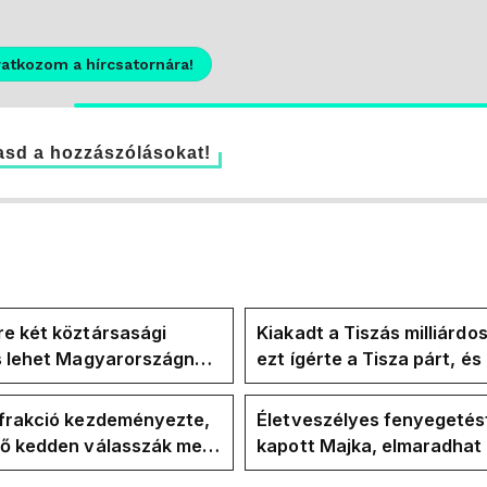
ratkozom a hírcsatornára!
sd a hozzászólásokat!
e két köztársasági
Kiakadt a Tiszás milliárdo
is lehet Magyarországnak
ezt ígérte a Tisza párt, é
re
ezt ígérte Magyar Péter a
kampányban
-frakció kezdeményezte,
Életveszélyes fenyegetés
vő kedden válasszák meg
kapott Majka, elmaradhat
ztársasági elnököt
erdélyi koncertje