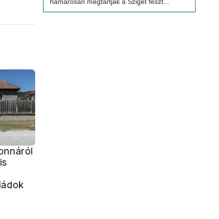
hamarosan megtartják a Sziget feszt...
onnáról
is
ládok