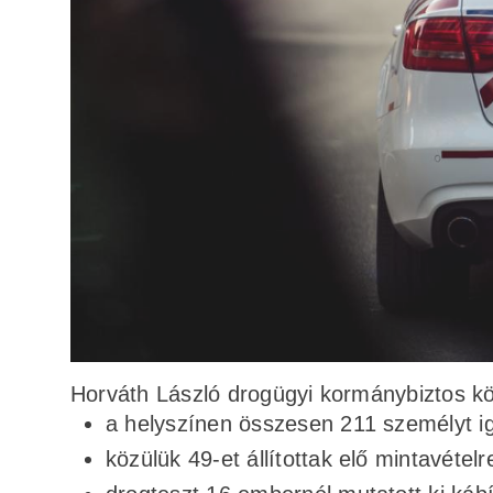
Horváth László drogügyi kormánybiztos kö
a helyszínen összesen 211 személyt ig
közülük 49-et állítottak elő mintavételre