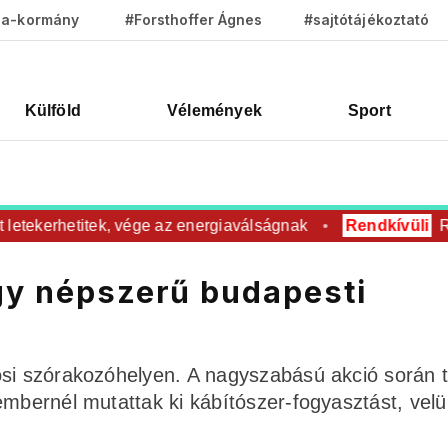
za-kormány
#Forsthoffer Ágnes
#sajtótájékoztató
Külföld
Vélemények
Sport
ekerhetitek, vége az energiaválságnak
Rendkívüli
Rovar 
egy népszerű budapesti
osi szórakozóhelyen. A nagyszabású akció során 
embernél mutattak ki kábítószer-fogyasztást, velü