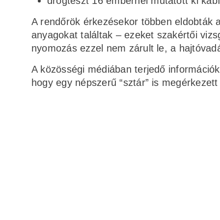
drogteszt 16 embernél mutatott ki kábí
A rendőrök érkezésekor többen eldobták 
anyagokat találtak – ezeket szakértői vizs
nyomozás ezzel nem zárult le, a hajtóvadá
A közösségi médiában terjedő információk
hogy egy népszerű “sztár” is megérkezett