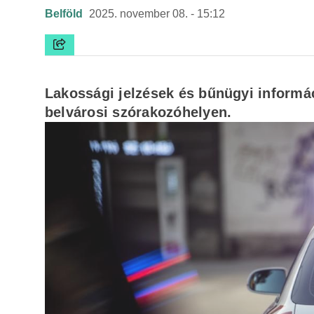
Belföld
2025. november 08. - 15:12
Lakossági jelzések és bűnügyi informác
belvárosi szórakozóhelyen.