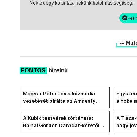
Nektek egy kattintás, nekünk hatalmas segítség.
Feli
Muta
FONTOS
híreink
Magyar Pétert és a közmédia
Egyszerr
vezetését bírálta az Amnesty
elnöke 
International a Klubrádióban
jövő hét
A Kubik testvérek története:
A Tisza
Bajnai Gordon DatAdat-körétől
hogy jö
az ECDA-n át Magyar Péter
az új kö