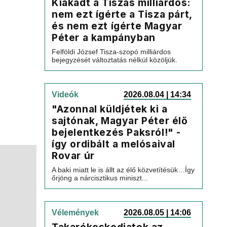
Kiakadt a Tiszás milliárdos:
nem ezt ígérte a Tisza párt,
és nem ezt ígérte Magyar
Péter a kampányban
Felföldi József Tisza-szopó milliárdos
bejegyzését változtatás nélkül közöljük.
Videók
2026.08.04 | 14:34
"Azonnal küldjétek ki a
sajtónak, Magyar Péter élő
bejelentkezés Paksról!" -
így ordibált a melósaival
Rovar úr
A baki miatt le is állt az élő közvetítésük…Így
őrjöng a nárcisztikus miniszt...
Vélemények
2026.08.05 | 14:06