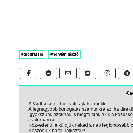
#drograzzia
#horváth lászló
Ke
A Vadhajtások.hu csak rajtatok múlik.
A legnagyobb támogatás számunkra az, ha direktbe
Igyekszünk azoknak is megfelelni, akik a közösség
csatornánkat.
Közvetlenül elküldjük neked a nap legfontosabb ci
Köszönjük ha feliratkoztok!