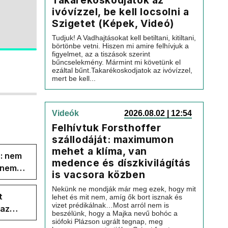
Takarékoskodjatok az
ivóvízzel, be kell locsolni a
Szigetet (Képek, Videó)
Tudjuk! A Vadhajtásokat kell betiltani, kitiltani,
börtönbe vetni. Hiszen mi amire felhívjuk a
figyelmet, az a tiszások szerint
bűncselekmény. Mármint mi követünk el
ezáltal bűnt.Takarékoskodjatok az ivóvízzel,
mert be kell...
Videók
2026.08.02 | 12:54
Felhívtuk Forsthoffer
szállodáját: maximumon
mehet a klíma, van
s: nem
medence és díszkivilágítás
s nem
is vacsora közben
Nekünk ne mondják már meg ezek, hogy mit
t
lehet és mit nem, amíg ők bort isznak és
vizet prédikálnak…Most arról nem is
 az
beszélünk, hogy a Majka nevű bohóc a
siófoki Plázson ugrált tegnap, meg