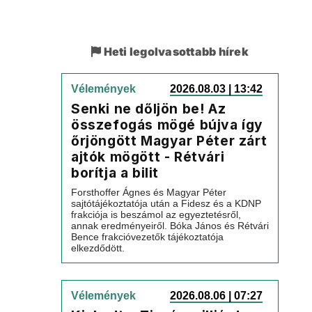
Heti legolvasottabb hírek
Vélemények
2026.08.03 | 13:42
Senki ne dőljön be! Az
összefogás mögé bújva így
őrjöngött Magyar Péter zárt
ajtók mögött - Rétvári
borítja a bilit
Forsthoffer Ágnes és Magyar Péter
sajtótájékoztatója után a Fidesz és a KDNP
frakciója is beszámol az egyeztetésről,
annak eredményeiről. Bóka János és Rétvári
Bence frakcióvezetők tájékoztatója
elkezdődött.
Vélemények
2026.08.06 | 07:27