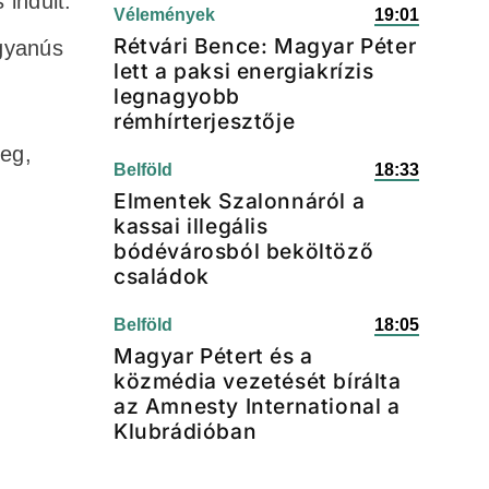
 indult.
Vélemények
19:01
Rétvári Bence: Magyar Péter
gyanús
lett a paksi energiakrízis
legnagyobb
rémhírterjesztője
meg,
Belföld
18:33
Elmentek Szalonnáról a
kassai illegális
bódévárosból beköltöző
családok
Belföld
18:05
Magyar Pétert és a
közmédia vezetését bírálta
az Amnesty International a
Klubrádióban