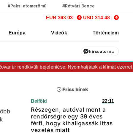
#Paksi atomerőmű
#Rétvári Bence
EUR 363.03 :
USD 314.48 :
Európa
Videók
Történelem
hírcsatorna
úr rendkívüli bejelentése: Nyomhatjátok a klímát ezerrel, a h
Friss hírek
Belföld
22:11
Részegen, autóval ment a
több
rendőrségre egy 39 éves
k
férfi, hogy kihallgassák ittas
vezetés miatt