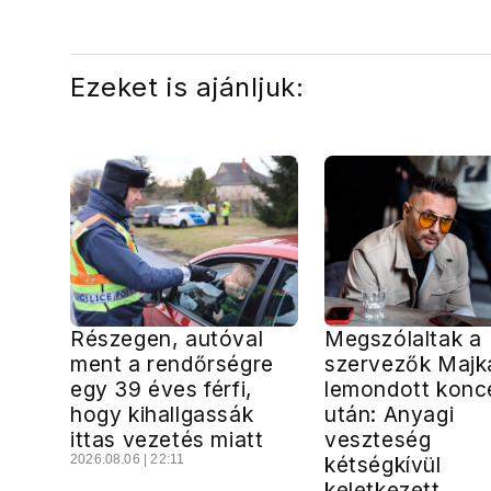
közvetlen stábjáig
Ezeket is ajánljuk:
Részegen, autóval
Megszólaltak a
ment a rendőrségre
szervezők Majk
egy 39 éves férfi,
lemondott konce
hogy kihallgassák
után: Anyagi
ittas vezetés miatt
veszteség
2026.08.06 | 22:11
kétségkívül
keletkezett