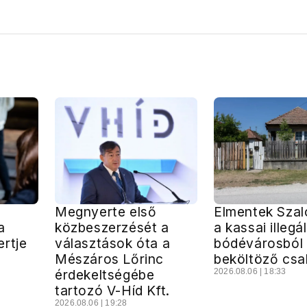
Megnyerte első
Elmentek Szal
a
közbeszerzését a
a kassai illegál
rtje
választások óta a
bódévárosból
Mészáros Lőrinc
beköltöző csa
érdekeltségébe
2026.08.06 | 18:33
tartozó V-Híd Kft.
2026.08.06 | 19:28