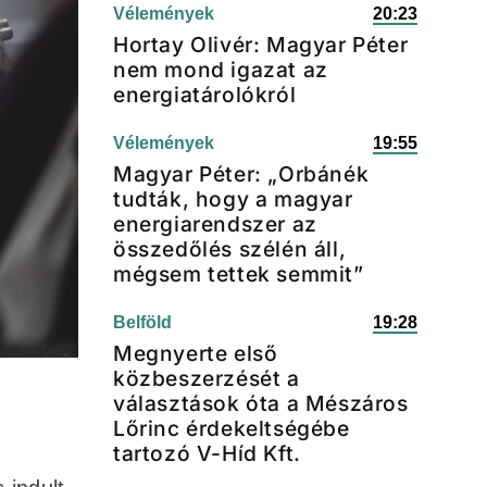
Vélemények
20:23
Hortay Olivér: Magyar Péter
nem mond igazat az
energiatárolókról
Vélemények
19:55
Magyar Péter: „Orbánék
tudták, hogy a magyar
energiarendszer az
összedőlés szélén áll,
mégsem tettek semmit”
Belföld
19:28
Megnyerte első
közbeszerzését a
választások óta a Mészáros
Lőrinc érdekeltségébe
tartozó V-Híd Kft.