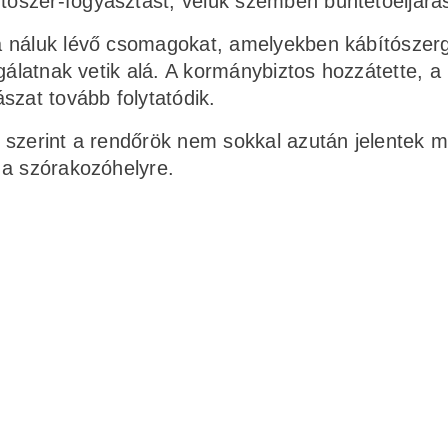
tószer-fogyasztást, velük szemben büntetőeljárás
a náluk lévő csomagokat, amelyekben kábítószer
gálatnak vetik alá. A kormánybiztos hozzátette, a
szat tovább folytatódik.
 szerint a rendőrök nem sokkal azután jelentek 
 a szórakozóhelyre.