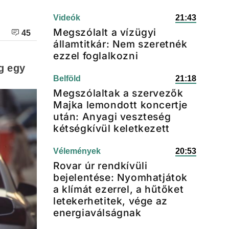
Videók
21:43
Megszólalt a vízügyi
45
államtitkár: Nem szeretnék
ezzel foglalkozni
g egy
Belföld
21:18
Megszólaltak a szervezők
Majka lemondott koncertje
után: Anyagi veszteség
kétségkívül keletkezett
Vélemények
20:53
Rovar úr rendkívüli
bejelentése: Nyomhatjátok
a klímát ezerrel, a hűtőket
letekerhetitek, vége az
energiaválságnak