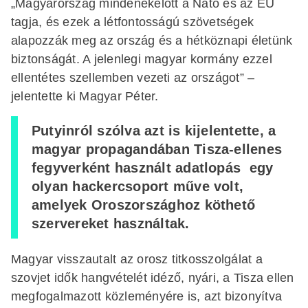
„Magyarország mindenekelőtt a Nato és az EU
tagja, és ezek a létfontosságú szövetségek
alapozzák meg az ország és a hétköznapi életünk
biztonságát. A jelenlegi magyar kormány ezzel
ellentétes szellemben vezeti az országot” –
jelentette ki Magyar Péter.
Putyinról szólva azt is kijelentette, a
magyar propagandában Tisza-ellenes
fegyverként használt adatlopás egy
olyan hackercsoport műve volt,
amelyek Oroszországhoz köthető
szervereket használtak.
Magyar visszautalt az orosz titkosszolgálat a
szovjet idők hangvételét idéző, nyári, a Tisza ellen
megfogalmazott közleményére is, azt bizonyítva