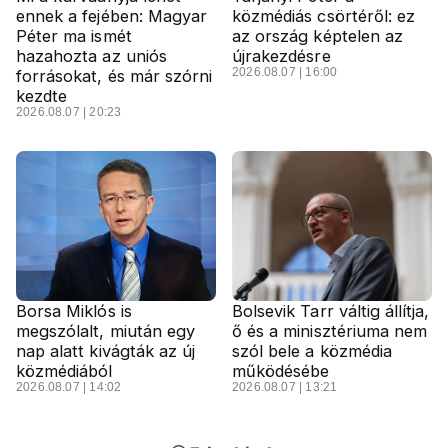
ennek a fejében: Magyar
közmédiás csörtéről: ez
Péter ma ismét
az ország képtelen az
hazahozta az uniós
újrakezdésre
2026.08.07 | 16:00
forrásokat, és már szórni
kezdte
2026.08.07 | 20:23
Borsa Miklós is
Bolsevik Tarr váltig állítja,
megszólalt, miután egy
ő és a minisztériuma nem
nap alatt kivágták az új
szól bele a közmédia
közmédiából
működésébe
2026.08.07 | 14:02
2026.08.07 | 13:21