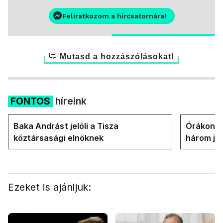
Feliratkozom a hírcsatornára!
Mutasd a hozzászólásokat!
FONTOS
híreink
Baka Andrást jelöli a Tisza
Órákon b
köztársasági elnöknek
három jel
államfőt 
Ezeket is ajánljuk: