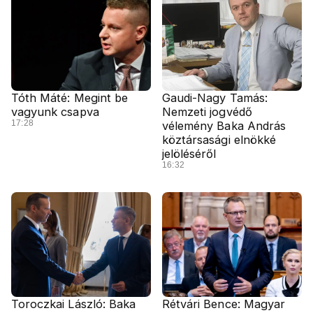
Tóth Máté: Megint be
Gaudi-Nagy Tamás:
vagyunk csapva
Nemzeti jogvédő
17:28
vélemény Baka András
köztársasági elnökké
jelöléséről
16:32
Toroczkai László: Baka
Rétvári Bence: Magyar