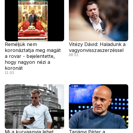
Reméljük nem
Vitézy Dávid: Haladunk a
koronáztatja meg magát
vagyonvisszaszerzéssel
08:51
a rovar - bejelentette,
hogy nagyon nézi a
koronát
11:03
Mi a kurvaanyja lehet
Tarjányi Péter a