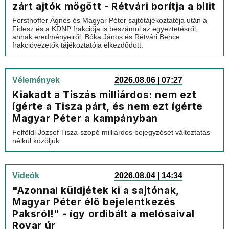
zárt ajtók mögött - Rétvári borítja a bilit
Forsthoffer Ágnes és Magyar Péter sajtótájékoztatója után a
Fidesz és a KDNP frakciója is beszámol az egyeztetésről,
annak eredményeiről. Bóka János és Rétvári Bence
frakcióvezetők tájékoztatója elkezdődött.
Vélemények
2026.08.06 | 07:27
Kiakadt a Tiszás milliárdos: nem ezt
ígérte a Tisza párt, és nem ezt ígérte
Magyar Péter a kampányban
Felföldi József Tisza-szopó milliárdos bejegyzését változtatás
nélkül közöljük.
Videók
2026.08.04 | 14:34
"Azonnal küldjétek ki a sajtónak,
Magyar Péter élő bejelentkezés
Paksról!" - így ordibált a melósaival
Rovar úr