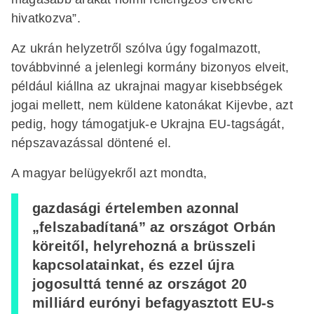
hivatkozva”.
Az ukrán helyzetről szólva úgy fogalmazott,
továbbvinné a jelenlegi kormány bizonyos elveit,
például kiállna az ukrajnai magyar kisebbségek
jogai mellett, nem küldene katonákat Kijevbe, azt
pedig, hogy támogatjuk-e Ukrajna EU-tagságát,
népszavazással döntené el.
A magyar belügyekről azt mondta,
gazdasági értelemben azonnal
„felszabadítaná” az országot Orbán
köreitől, helyrehozná a brüsszeli
kapcsolatainkat, és ezzel újra
jogosulttá tenné az országot 20
milliárd eurónyi befagyasztott EU-s