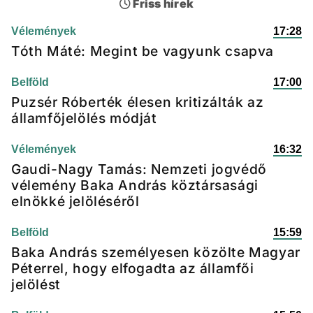
Friss hírek
Vélemények
17:28
Tóth Máté: Megint be vagyunk csapva
Belföld
17:00
Puzsér Róberték élesen kritizálták az
államfőjelölés módját
Vélemények
16:32
Gaudi-Nagy Tamás: Nemzeti jogvédő
vélemény Baka András köztársasági
elnökké jelöléséről
Belföld
15:59
Baka András személyesen közölte Magyar
Péterrel, hogy elfogadta az államfői
jelölést