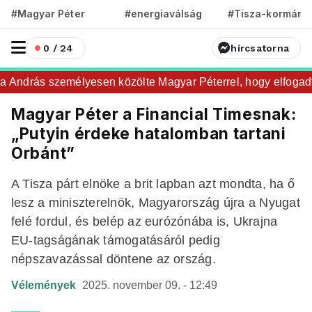
#Magyar Péter
#energiaválság
#Tisza-kormány
0 / 24
hírcsatorna
ndrás személyesen közölte Magyar Péterrel, hogy elfogadta az
Magyar Péter a Financial Timesnak:
„Putyin érdeke hatalomban tartani
Orbánt”
A Tisza párt elnöke a brit lapban azt mondta, ha ő
lesz a miniszterelnök, Magyarország újra a Nyugat
felé fordul, és belép az eurózónába is, Ukrajna
EU-tagságának támogatásáról pedig
népszavazással döntene az ország.
Vélemények
2025. november 09. - 12:49