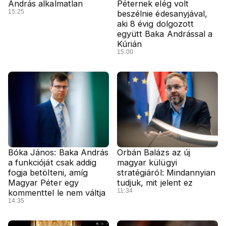
András alkalmatlan
Péternek elég volt
15:25
beszélnie édesanyjával,
aki 8 évig dolgozott
együtt Baka Andrással a
Kúrián
15:00
Bóka János: Baka András
Orbán Balázs az új
a funkcióját csak addig
magyar külügyi
fogja betölteni, amíg
stratégiáról: Mindannyian
Magyar Péter egy
tudjuk, mit jelent ez
11:34
kommenttel le nem váltja
14:35