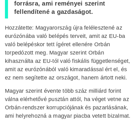
forrásra, ami reményei szerint
fellendítené a gazdaságot.
Hozzátette: Magyarország újra felélesztené az
eurózónába való belépés terveit, amit az EU-ba
való belépéskor tett ígéret ellenére Orbán
torpedózott meg. Magyar szerint Orbán
kihasználta az EU-tól való fiskális függetlenséget,
amit az eurózónából való kimaradással ért el, és
ez nem segítette az országot, hanem ártott neki.
Magyar szerint évente több száz milliárd forint
válna elérhetővé pusztán attól, ha véget vetne az
Orbán-rendszer korrupciójának és pazarlásának,
ami helyrehozná a magyar piacba vetett bizalmat.