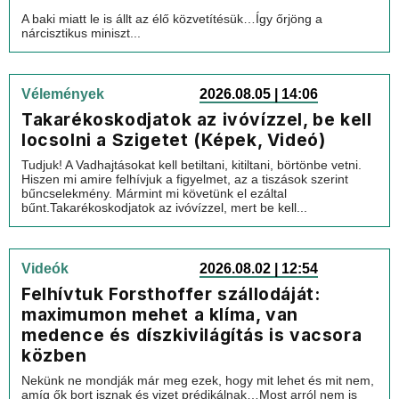
A baki miatt le is állt az élő közvetítésük…Így őrjöng a
nárcisztikus miniszt...
Vélemények
2026.08.05 | 14:06
Takarékoskodjatok az ivóvízzel, be kell
locsolni a Szigetet (Képek, Videó)
Tudjuk! A Vadhajtásokat kell betiltani, kitiltani, börtönbe vetni.
Hiszen mi amire felhívjuk a figyelmet, az a tiszások szerint
bűncselekmény. Mármint mi követünk el ezáltal
bűnt.Takarékoskodjatok az ivóvízzel, mert be kell...
Videók
2026.08.02 | 12:54
Felhívtuk Forsthoffer szállodáját:
maximumon mehet a klíma, van
medence és díszkivilágítás is vacsora
közben
Nekünk ne mondják már meg ezek, hogy mit lehet és mit nem,
amíg ők bort isznak és vizet prédikálnak…Most arról nem is