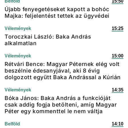
Belföld
15:50
Újabb fenyegetéseket kapott a bohóc
Majka: feljelentést tettek az ügyvédei
Vélemények
15:25
Toroczkai László: Baka András
alkalmatlan
Vélemények
15:00
Rétvári Bence: Magyar Péternek elég volt
beszélnie édesanyjával, aki 8 évig
dolgozott együtt Baka Andrással a Kúrián
Vélemények
14:35
Bóka János: Baka András a funkcióját
csak addig fogja betölteni, amíg Magyar
Péter egy kommenttel le nem váltja
Belföld
14:10