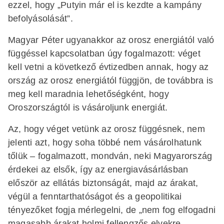
ezzel, hogy „Putyin már el is kezdte a kampány
befolyásolását”.
Magyar Péter ugyanakkor az orosz energiától való
függéssel kapcsolatban úgy fogalmazott: véget
kell vetni a következő évtizedben annak, hogy az
ország az orosz energiától függjön, de továbbra is
meg kell maradnia lehetőségként, hogy
Oroszországtól is vásároljunk energiát.
Az, hogy véget vetünk az orosz függésnek, nem
jelenti azt, hogy soha többé nem vásárolhatunk
tőlük – fogalmazott, mondván, neki Magyarország
érdekei az elsők, így az energiavásárlásban
először az ellátás biztonságát, majd az árakat,
végül a fenntarthatóságot és a geopolitikai
tényezőket fogja mérlegelni, de „nem fog elfogadni
magasabb árakat holmi fellengzős elvekre