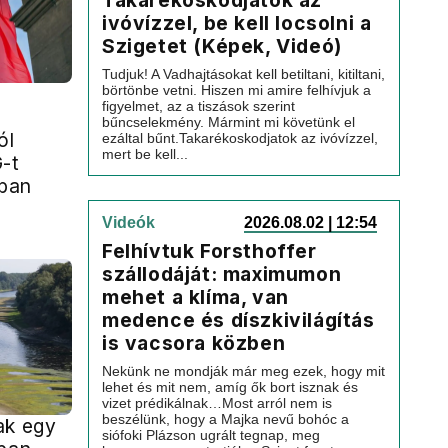
Takarékoskodjatok az
ivóvízzel, be kell locsolni a
Szigetet (Képek, Videó)
Tudjuk! A Vadhajtásokat kell betiltani, kitiltani,
börtönbe vetni. Hiszen mi amire felhívjuk a
figyelmet, az a tiszások szerint
bűncselekmény. Mármint mi követünk el
ól
ezáltal bűnt.Takarékoskodjatok az ivóvízzel,
mert be kell...
-t
sban
Videók
2026.08.02 | 12:54
Felhívtuk Forsthoffer
szállodáját: maximumon
mehet a klíma, van
medence és díszkivilágítás
is vacsora közben
Nekünk ne mondják már meg ezek, hogy mit
lehet és mit nem, amíg ők bort isznak és
vizet prédikálnak…Most arról nem is
beszélünk, hogy a Majka nevű bohóc a
ak egy
siófoki Plázson ugrált tegnap, meg