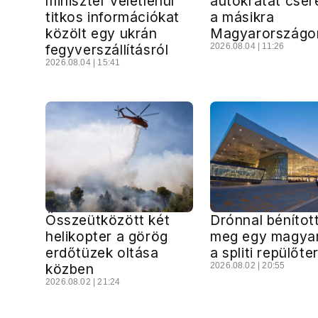
miniszter véletlenül
autokratát cser
titkos információkat
a másikra
közölt egy ukrán
Magyarországo
fegyverszállításról
2026.08.04 | 11:26
2026.08.04 | 15:41
Összeütközött két
Drónnal bénítot
helikopter a görög
meg egy magyar 
erdőtüzek oltása
a spliti repülőte
közben
2026.08.02 | 20:55
2026.08.02 | 21:24