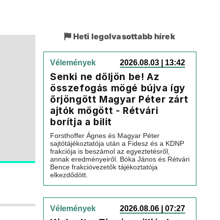
Heti legolvasottabb hírek
Vélemények
2026.08.03 | 13:42
Senki ne dőljön be! Az
összefogás mögé bújva így
őrjöngött Magyar Péter zárt
ajtók mögött - Rétvári
borítja a bilit
Forsthoffer Ágnes és Magyar Péter
sajtótájékoztatója után a Fidesz és a KDNP
frakciója is beszámol az egyeztetésről,
annak eredményeiről. Bóka János és Rétvári
Bence frakcióvezetők tájékoztatója
elkezdődött.
Vélemények
2026.08.06 | 07:27