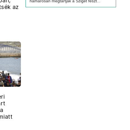
ban,
hamarosan megtartják a Sziget feszt...
sék az
ri
art
 a
miatt