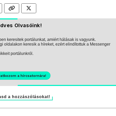
dves Olvasóink!
n keresitek portálunkat, amiért hálásak is vagyunk.
i oldalakon keresik a híreket, ezért elindítottuk a Messenger
kkeit portálunkról.
ratkozom a hírcsatornára!
sd a hozzászólásokat!