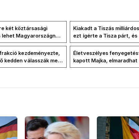
e két köztársasági
Kiakadt a Tiszás milliárdo
is lehet Magyarországnak
ezt ígérte a Tisza párt, é
re
ezt ígérte Magyar Péter a
kampányban
-frakció kezdeményezte,
Életveszélyes fenyegetés
vő kedden válasszák meg
kapott Majka, elmaradhat
ztársasági elnököt
erdélyi koncertje