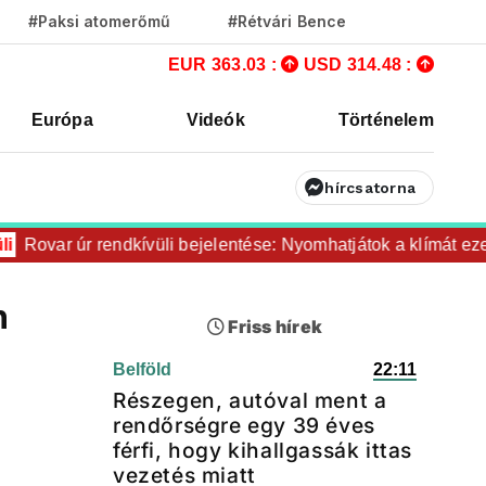
#Paksi atomerőmű
#Rétvári Bence
EUR 363.03 :
USD 314.48 :
Európa
Videók
Történelem
hírcsatorna
ovar úr rendkívüli bejelentése: Nyomhatjátok a klímát ezerrel
n
Friss hírek
Belföld
22:11
Részegen, autóval ment a
rendőrségre egy 39 éves
férfi, hogy kihallgassák ittas
vezetés miatt