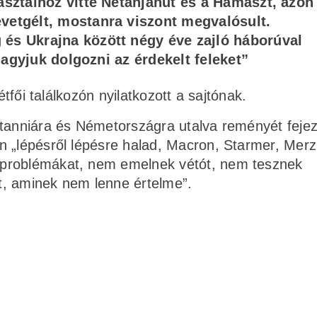
asztalhoz vitte Netanjahut és a Hamászt, azon
vetgélt, mostanra viszont megvalósult.
és Ukrajna között négy éve zajló háborúval
 hagyjuk dolgozni az érdekelt feleket”
étfői találkozón nyilatkozott a sajtónak.
tanniára és Németországra utalva reményét fejezt
n „lépésről lépésre halad, Macron, Starmer, Mer
 problémákat, nem emelnek vétót, nem tesznek
t, aminek nem lenne értelme”.