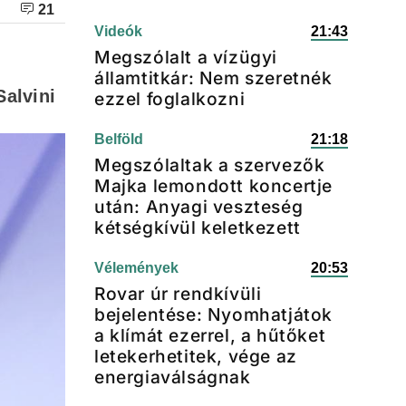
21
Videók
21:43
Megszólalt a vízügyi
államtitkár: Nem szeretnék
Salvini
ezzel foglalkozni
Belföld
21:18
Megszólaltak a szervezők
Majka lemondott koncertje
után: Anyagi veszteség
kétségkívül keletkezett
Vélemények
20:53
Rovar úr rendkívüli
bejelentése: Nyomhatjátok
a klímát ezerrel, a hűtőket
letekerhetitek, vége az
energiaválságnak