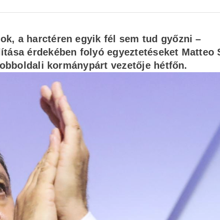
k, a harctéren egyik fél sem tud győzni –
ítása érdekében folyó egyeztetéseket Matteo 
 jobboldali kormánypárt vezetője hétfőn.