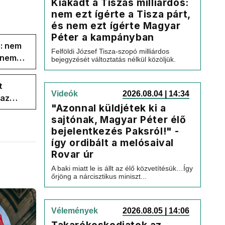
Kiakadt a Tiszás milliárdos:
nem ezt ígérte a Tisza párt,
és nem ezt ígérte Magyar
Péter a kampányban
s: nem
Felföldi József Tisza-szopó milliárdos
s nem
bejegyzését változtatás nélkül közöljük.
t
Videók
2026.08.04 | 14:34
 az
"Azonnal küldjétek ki a
sajtónak, Magyar Péter élő
bejelentkezés Paksról!" -
így ordibált a melósaival
Rovar úr
A baki miatt le is állt az élő közvetítésük…Így
őrjöng a nárcisztikus miniszt...
Vélemények
2026.08.05 | 14:06