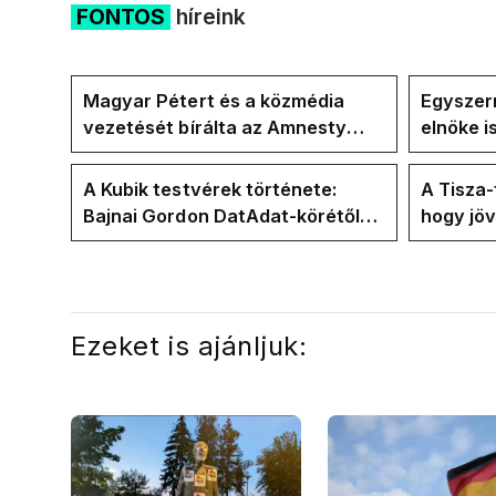
FONTOS
híreink
Magyar Pétert és a közmédia
Egyszerr
vezetését bírálta az Amnesty
elnöke 
International a Klubrádióban
jövő hét
A Kubik testvérek története:
A Tisza
Bajnai Gordon DatAdat-körétől
hogy jö
az ECDA-n át Magyar Péter
az új kö
közvetlen stábjáig
Ezeket is ajánljuk: