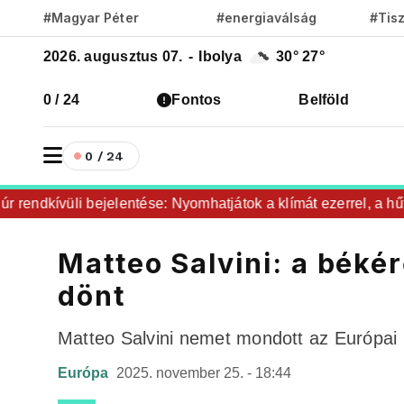
#Magyar Péter
#energiaválság
#Tis
2026. augusztus 07.
-
Ibolya
30°
27°
0 / 24
Fontos
Belföld
0 / 24
endkívüli bejelentése: Nyomhatjátok a klímát ezerrel, a hűtőke
Matteo Salvini: a bék
dönt
Matteo Salvini nemet mondott az Európai U
Európa
2025. november 25. - 18:44