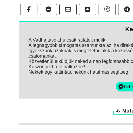
Ke
A Vadhajtások.hu csak rajtatok múlik.
A legnagyobb támogatás számunkra az, ha direktbe
Igyekszünk azoknak is megfelelni, akik a közösség
csatornánkat.
Közvetlenül elküldjük neked a nap legfontosabb ci
Köszönjük ha feliratkoztok!
Nektek egy kattintás, nekünk hatalmas segítség.
Feli
Muta