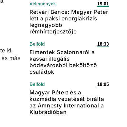
 a
Vélemények
19:01
Rétvári Bence: Magyar Péter
lett a paksi energiakrízis
legnagyobb
rémhírterjesztője
Belföld
18:33
e ki,
Elmentek Szalonnáról a
z és más
kassai illegális
bódévárosból beköltöző
családok
Belföld
18:05
Magyar Pétert és a
közmédia vezetését bírálta
az Amnesty International a
Klubrádióban