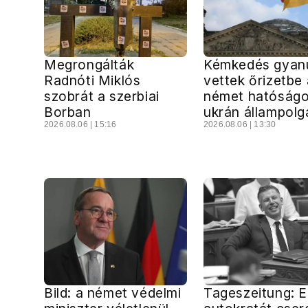
Megrongálták
Kémkedés gyanú
Radnóti Miklós
vettek őrizetbe 
szobrát a szerbiai
német hatóságo
Borban
ukrán állampolg
2026.08.06 | 15:16
2026.08.06 | 13:30
Bild: a német védelmi
Tageszeitung: E