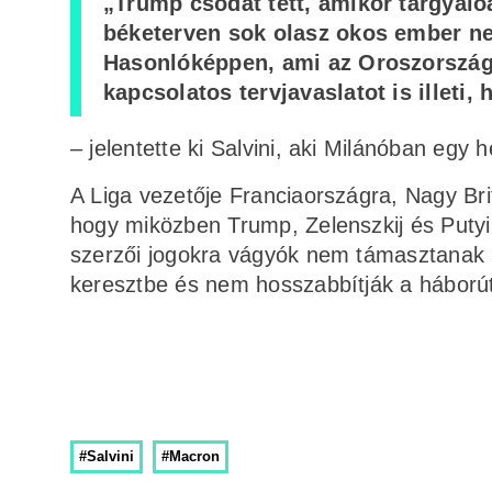
„Trump csodát tett, amikor tárgyaló
béketerven sok olasz okos ember ne
Hasonlóképpen, ami az Oroszország 
kapcsolatos tervjavaslatot is illeti,
– jelentette ki Salvini, aki Milánóban egy h
A Liga vezetője Franciaországra, Nagy Bri
hogy miközben Trump, Zelenszkij és Putyi
szerzői jogokra vágyók nem támasztanak
keresztbe és nem hosszabbítják a háború
#Salvini
#Macron