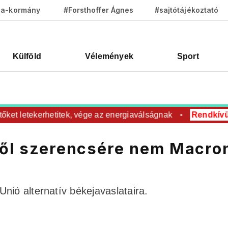
za-kormány
#Forsthoffer Ágnes
#sajtótájékoztató
Külföld
Vélemények
Sport
t letekerhetitek, vége az energiaválságnak
Rendkívüli
R
éről szerencsére nem Macro
nió alternatív békejavaslataira.