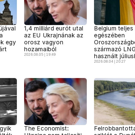
jával
1,4 milliárd eurót utal
Belgium teljes
a
az EU Ukrajnának az
egészében
k egy
orosz vagyon
Oroszországb
árt
hozamaiból
származó LNG
2026.08.05 | 19:49
használt júliu
2026.08.04 | 20:27
gyik
The Economist:
Felrobbantott