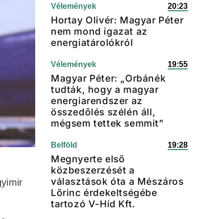
Vélemények
20:23
Hortay Olivér: Magyar Péter
nem mond igazat az
energiatárolókról
Vélemények
19:55
Magyar Péter: „Orbánék
tudták, hogy a magyar
energiarendszer az
összedőlés szélén áll,
mégsem tettek semmit”
Belföld
19:28
Megnyerte első
közbeszerzését a
választások óta a Mészáros
gyimir
Lőrinc érdekeltségébe
tartozó V-Híd Kft.