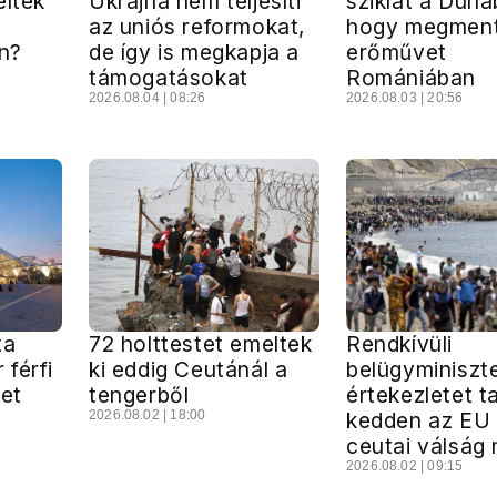
élték
Ukrajna nem teljesíti
sziklát a Duná
az uniós reformokat,
hogy megment
n?
de így is megkapja a
erőművet
támogatásokat
Romániában
2026.08.04 | 08:26
2026.08.03 | 20:56
ta
72 holttestet emeltek
Rendkívüli
férfi
ki eddig Ceutánál a
belügyminiszte
ret
tengerből
értekezletet t
2026.08.02 | 18:00
kedden az EU
ceutai válság 
2026.08.02 | 09:15