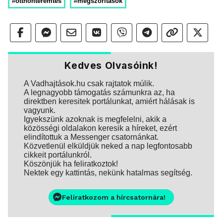
#otthonteremtés
#megszorítások
Kedves Olvasóink!
A Vadhajtások.hu csak rajtatok múlik.
A legnagyobb támogatás számunkra az, ha
direktben keresitek portálunkat, amiért hálásak is
vagyunk.
Igyekszünk azoknak is megfelelni, akik a
közösségi oldalakon keresik a híreket, ezért
elindítottuk a Messenger csatornánkat.
Közvetlenül elküldjük neked a nap legfontosabb
cikkeit portálunkról.
Köszönjük ha feliratkoztok!
Nektek egy kattintás, nekünk hatalmas segítség.
Feliratkozom a hírcsatornára!