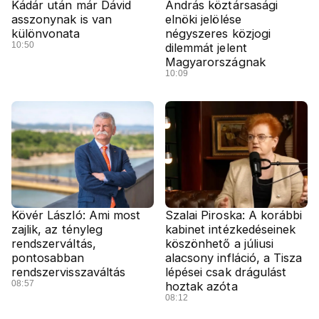
Kádár után már Dávid
András köztársasági
asszonynak is van
elnöki jelölése
különvonata
négyszeres közjogi
10:50
dilemmát jelent
Magyarországnak
10:09
Kövér László: Ami most
Szalai Piroska: A korábbi
zajlik, az tényleg
kabinet intézkedéseinek
rendszerváltás,
köszönhető a júliusi
pontosabban
alacsony infláció, a Tisza
rendszervisszaváltás
lépései csak drágulást
08:57
hoztak azóta
08:12