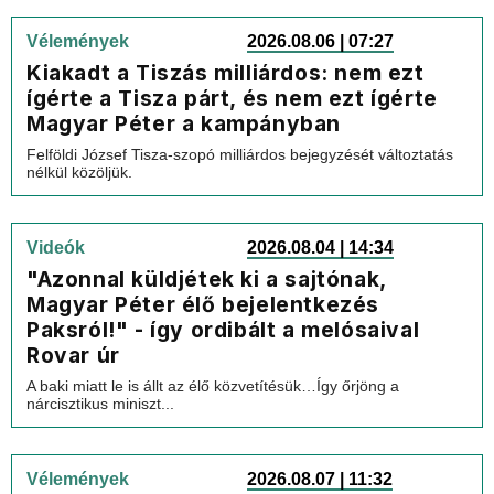
Vélemények
2026.08.06 | 07:27
Kiakadt a Tiszás milliárdos: nem ezt
ígérte a Tisza párt, és nem ezt ígérte
Magyar Péter a kampányban
Felföldi József Tisza-szopó milliárdos bejegyzését változtatás
nélkül közöljük.
Videók
2026.08.04 | 14:34
"Azonnal küldjétek ki a sajtónak,
Magyar Péter élő bejelentkezés
Paksról!" - így ordibált a melósaival
Rovar úr
A baki miatt le is állt az élő közvetítésük…Így őrjöng a
nárcisztikus miniszt...
Vélemények
2026.08.07 | 11:32