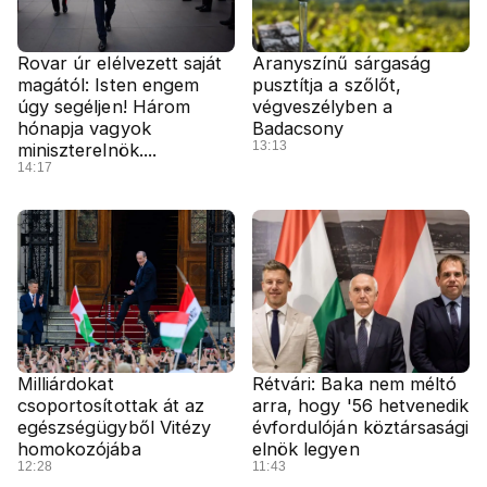
Rovar úr elélvezett saját
Aranyszínű sárgaság
magától: Isten engem
pusztítja a szőlőt,
úgy segéljen! Három
végveszélyben a
hónapja vagyok
Badacsony
13:13
miniszterelnök....
14:17
Milliárdokat
Rétvári: Baka nem méltó
csoportosítottak át az
arra, hogy '56 hetvenedik
egészségügyből Vitézy
évfordulóján köztársasági
homokozójába
elnök legyen
12:28
11:43