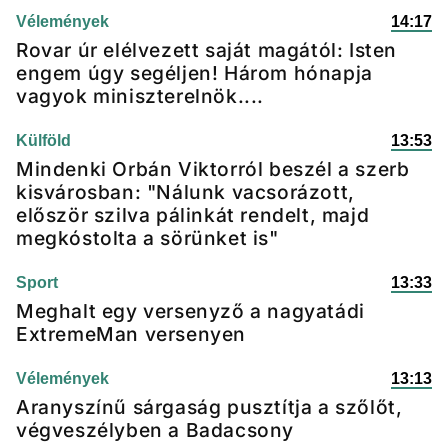
Vélemények
14:17
Rovar úr elélvezett saját magától: Isten
engem úgy segéljen! Három hónapja
vagyok miniszterelnök....
Külföld
13:53
Mindenki Orbán Viktorról beszél a szerb
kisvárosban: "Nálunk vacsorázott,
először szilva pálinkát rendelt, majd
megkóstolta a sörünket is"
Sport
13:33
Meghalt egy versenyző a nagyatádi
ExtremeMan versenyen
Vélemények
13:13
Aranyszínű sárgaság pusztítja a szőlőt,
végveszélyben a Badacsony