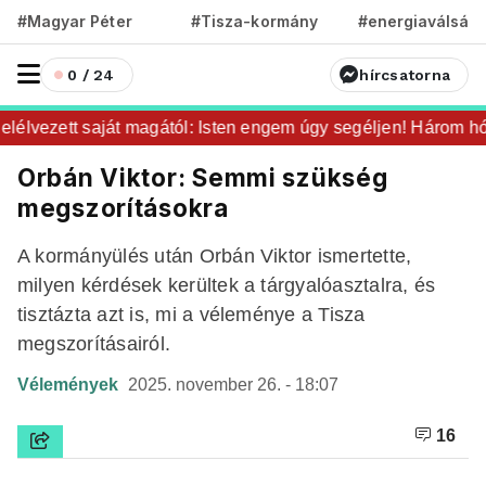
#Magyar Péter
#Tisza-kormány
#energiaválság
0 / 24
hírcsatorna
élvezett saját magától: Isten engem úgy segéljen! Három hónap
Orbán Viktor: Semmi szükség
megszorításokra
A kormányülés után Orbán Viktor ismertette,
milyen kérdések kerültek a tárgyalóasztalra, és
tisztázta azt is, mi a véleménye a Tisza
megszorításairól.
Vélemények
2025. november 26. - 18:07
16