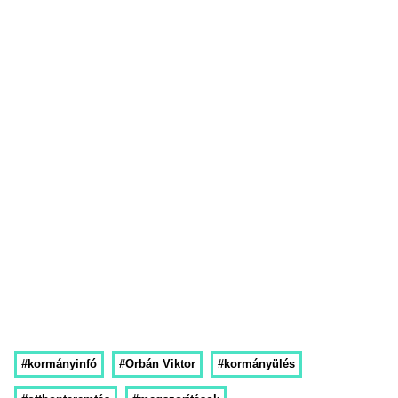
#kormányinfó
#Orbán Viktor
#kormányülés