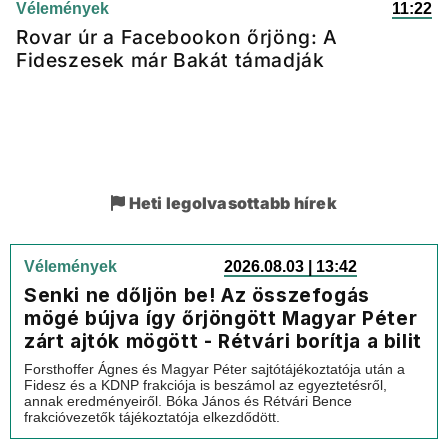
Vélemények
11:22
Rovar úr a Facebookon őrjöng: A
Fideszesek már Bakát támadják
Heti legolvasottabb hírek
Vélemények
2026.08.03 | 13:42
Senki ne dőljön be! Az összefogás
mögé bújva így őrjöngött Magyar Péter
zárt ajtók mögött - Rétvári borítja a bilit
Forsthoffer Ágnes és Magyar Péter sajtótájékoztatója után a
Fidesz és a KDNP frakciója is beszámol az egyeztetésről,
annak eredményeiről. Bóka János és Rétvári Bence
frakcióvezetők tájékoztatója elkezdődött.