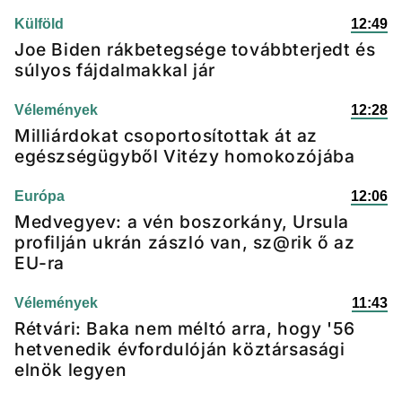
Külföld
12:49
Joe Biden rákbetegsége továbbterjedt és
súlyos fájdalmakkal jár
Vélemények
12:28
Milliárdokat csoportosítottak át az
egészségügyből Vitézy homokozójába
Európa
12:06
Medvegyev: a vén boszorkány, Ursula
profilján ukrán zászló van, sz@rik ő az
EU-ra
Vélemények
11:43
Rétvári: Baka nem méltó arra, hogy '56
hetvenedik évfordulóján köztársasági
elnök legyen