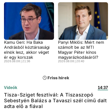
Kamu Geri: Ha Baka
Panyi Miklós: Miért nem
Andrásból köztársasági
számolt be az MTI
elnök lesz, akkor véget
Magyar Péter kínos
ér egy korszak
magyarázkodásáról?
2026.08.08 | 21:36
2026.08.08 | 20:40
Friss hírek
Videók
14:37
Tisza-Sziget fesztivál: A Tiszaszopó
Sebestyén Balázs a Tavaszi szél című dalt
adta elő a fiával