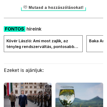
Mutasd a hozzászólásokat!
FONTOS
híreink
Kövér László: Ami most zajlik, az
Baka Andr
tényleg rendszerváltás, pontosabban
rendszervisszaváltás
Ezeket is ajánljuk: