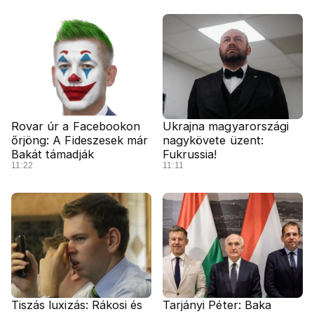
Rovar úr a Facebookon
Ukrajna magyarországi
őrjöng: A Fideszesek már
nagykövete üzent:
Bakát támadják
Fukrussia!
11:22
11:11
Tiszás luxizás: Rákosi és
Tarjányi Péter: Baka