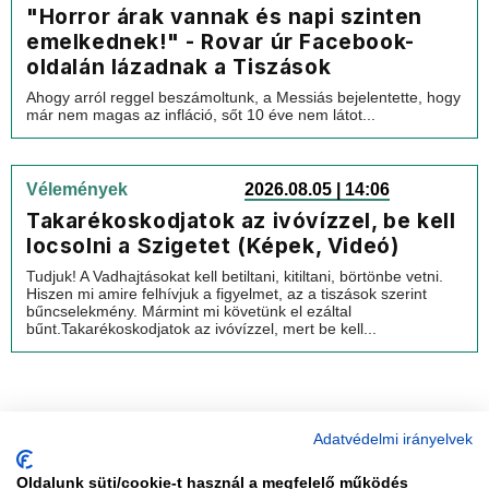
"Horror árak vannak és napi szinten
emelkednek!" - Rovar úr Facebook-
oldalán lázadnak a Tiszások
Ahogy arról reggel beszámoltunk, a Messiás bejelentette, hogy
már nem magas az infláció, sőt 10 éve nem látot...
Vélemények
2026.08.05 | 14:06
Takarékoskodjatok az ivóvízzel, be kell
locsolni a Szigetet (Képek, Videó)
Tudjuk! A Vadhajtásokat kell betiltani, kitiltani, börtönbe vetni.
Hiszen mi amire felhívjuk a figyelmet, az a tiszások szerint
bűncselekmény. Mármint mi követünk el ezáltal
bűnt.Takarékoskodjatok az ivóvízzel, mert be kell...
Adatvédelmi irányelvek
Oldalunk süti/cookie-t használ a megfelelő működés