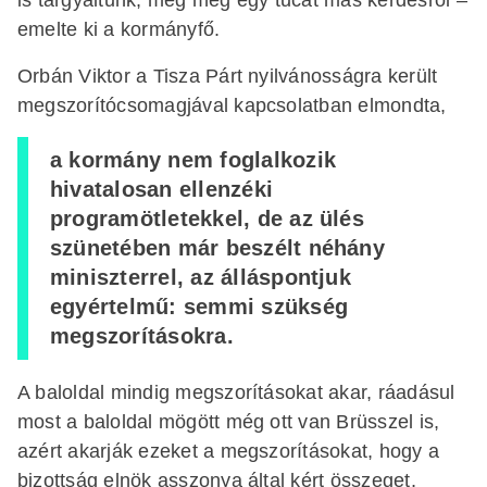
emelte ki a kormányfő.
Orbán Viktor a Tisza Párt nyilvánosságra került
megszorítócsomagjával kapcsolatban elmondta,
a kormány nem foglalkozik
hivatalosan ellenzéki
programötletekkel, de az ülés
szünetében már beszélt néhány
miniszterrel, az álláspontjuk
egyértelmű: semmi szükség
megszorításokra.
A baloldal mindig megszorításokat akar, ráadásul
most a baloldal mögött még ott van Brüsszel is,
azért akarják ezeket a megszorításokat, hogy a
bizottság elnök asszonya által kért összeget,