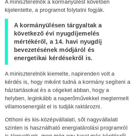
A miniszterelnök a kormányülést követően
kijelentette, a programot folytatni fogják.
A kormányülésen tárgyaltak a
következő évi nyugdíjemelés
mértékéről, a 14. havi nyugdíj
bevezetésének módjáról és
energetikai kérdésekről is.
A miniszterelnök kiemelte, napirenden volt a
kérdés is, hogy miként tudná a kormány segíteni a
háztartásokat és a cégeket abban, hogy a
helyben, leginkább a naperőművekkel megtermelt
villamosenergiát el is tudják raktározni.
Otthoni és kis-középvállalati, sőt nagyvállalati
szinten is használható energiatárolási programról
is tárgyaltunk, meg még egy tucat más kérdésről –