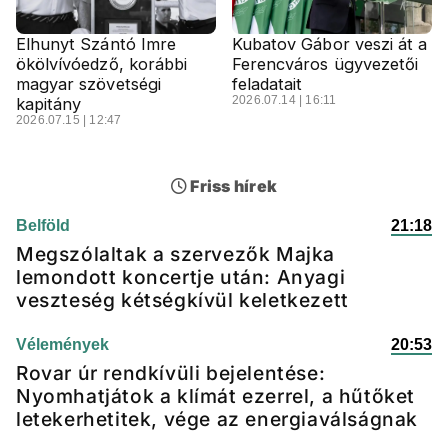
Elhunyt Szántó Imre
Kubatov Gábor veszi át a
ökölvívóedző, korábbi
Ferencváros ügyvezetői
magyar szövetségi
feladatait
2026.07.14 | 16:11
kapitány
2026.07.15 | 12:47
Friss hírek
Belföld
21:18
Megszólaltak a szervezők Majka
lemondott koncertje után: Anyagi
veszteség kétségkívül keletkezett
Vélemények
20:53
Rovar úr rendkívüli bejelentése:
Nyomhatjátok a klímát ezerrel, a hűtőket
letekerhetitek, vége az energiaválságnak