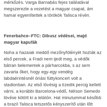
mérkőzés. Varga Barnabás fejes találatával
megszerezte a vezetést a magyar csapat, ám
hamar egyenlítettek a törökök Talisca révén.
Fenerbahce–FTC: Dibusz védései, majd
magyar kapufák
Noha a hazaiak meddő mezőnyfölényét hozták az
első percek, a Fradi nem ijedt meg, a védők
bátran belementek a párharcokba, s az sem
zavarta őket, hogy egy-egy vendég
labdaérintésnél óriási füttykoncert volt a
stadionban. Az első lövésig a tizedik percig kellett
várni, a korábbi Barcelona-védő, Nélson Semedo
lövése kötött ki a lelátón. Hat minutummal később
a brazil Talisca tetszetős kényszerítő után lőtt