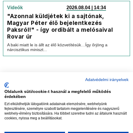
Videók
2026.08.04 | 14:34
"Azonnal küldjétek ki a sajtónak,
Magyar Péter élő bejelentkezés
Paksról!" - így ordibált a melósaival
Rovar úr
A baki miatt le is állt az élő közvetítésük…Így őrjöng a
nárcisztikus miniszt...
Adatvédelmi irányelvek
Oldalunk süti/cookie-t használ a megfelelő működés
vadhajtások
érdekében
Ezt elküldhetjük látogatóink adatainak elemzésére, webhelyünk
fejlesztésére, személyre szabott tartalom megjelenítésére és nagyszerű
webhely-élmény biztosítására. Ha többet szeretne tudni az általunk használt
Szerkesztőség:
szerk@vadhajtasok.hu
cookies, nyissa meg a beállításokat.
Modi:
moderator@vadhajtasok.hu
Adatvédelem
Impresszum
Szerzői jogok