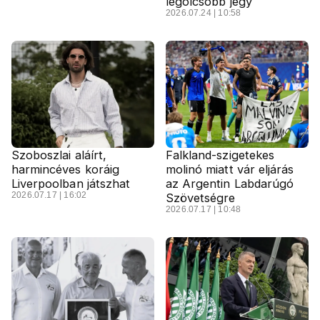
legolcsóbb jegy
2026.07.24 | 10:58
Szoboszlai aláírt,
Falkland-szigetekes
harmincéves koráig
molinó miatt vár eljárás
Liverpoolban játszhat
az Argentin Labdarúgó
2026.07.17 | 16:02
Szövetségre
2026.07.17 | 10:48