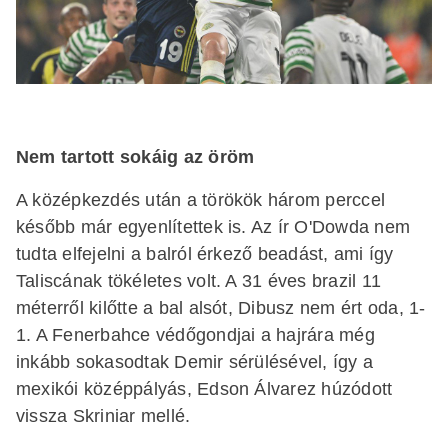
Nem tartott sokáig az öröm
A középkezdés után a törökök három perccel
később már egyenlítettek is. Az ír O'Dowda nem
tudta elfejelni a balról érkező beadást, ami így
Taliscának tökéletes volt. A 31 éves brazil 11
méterről kilőtte a bal alsót, Dibusz nem ért oda, 1-
1. A Fenerbahce védőgondjai a hajrára még
inkább sokasodtak Demir sérülésével, így a
mexikói középpályás, Edson Álvarez húzódott
vissza Skriniar mellé.