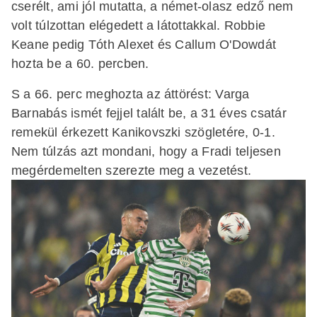
cserélt, ami jól mutatta, a német-olasz edző nem
volt túlzottan elégedett a látottakkal. Robbie
Keane pedig Tóth Alexet és Callum O'Dowdát
hozta be a 60. percben.
S a 66. perc meghozta az áttörést: Varga
Barnabás ismét fejjel talált be, a 31 éves csatár
remekül érkezett Kanikovszki szögletére, 0-1.
Nem túlzás azt mondani, hogy a Fradi teljesen
megérdemelten szerezte meg a vezetést.