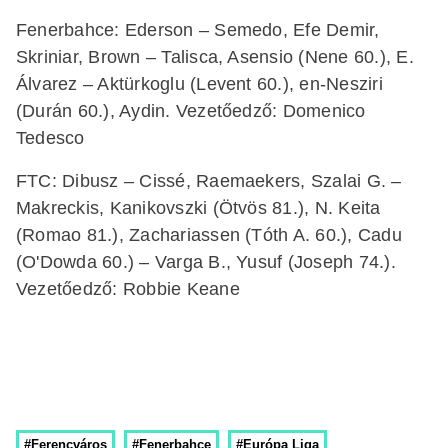
Fenerbahce: Ederson – Semedo, Efe Demir,
Skriniar, Brown – Talisca, Asensio (Nene 60.), E.
Álvarez – Aktürkoglu (Levent 60.), en-Nesziri
(Durán 60.), Aydin. Vezetőedző: Domenico
Tedesco
FTC: Dibusz – Cissé, Raemaekers, Szalai G. –
Makreckis, Kanikovszki (Ötvös 81.), N. Keita
(Romao 81.), Zachariassen (Tóth A. 60.), Cadu
(O'Dowda 60.) – Varga B., Yusuf (Joseph 74.).
Vezetőedző: Robbie Keane
#Ferencváros
#Fenerbahce
#Európa Liga