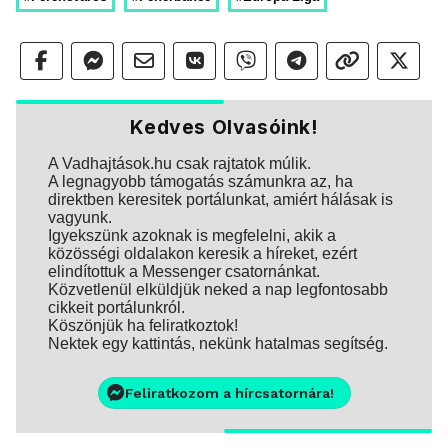
Kedves Olvasóink!
A Vadhajtások.hu csak rajtatok múlik.
A legnagyobb támogatás számunkra az, ha
direktben keresitek portálunkat, amiért hálásak is
vagyunk.
Igyekszünk azoknak is megfelelni, akik a
közösségi oldalakon keresik a híreket, ezért
elindítottuk a Messenger csatornánkat.
Közvetlenül elküldjük neked a nap legfontosabb
cikkeit portálunkról.
Köszönjük ha feliratkoztok!
Nektek egy kattintás, nekünk hatalmas segítség.
Feliratkozom a hírcsatornára!