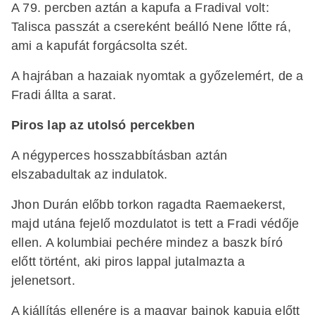
A 79. percben aztán a kapufa a Fradival volt:
Talisca passzát a csereként beálló Nene lőtte rá,
ami a kapufát forgácsolta szét.
A hajrában a hazaiak nyomtak a győzelemért, de a
Fradi állta a sarat.
Piros lap az utolsó percekben
A négyperces hosszabbításban aztán
elszabadultak az indulatok.
Jhon Durán előbb torkon ragadta Raemaekerst,
majd utána fejelő mozdulatot is tett a Fradi védője
ellen. A kolumbiai pechére mindez a baszk bíró
előtt történt, aki piros lappal jutalmazta a
jelenetsort.
A kiállítás ellenére is a magyar bajnok kapuja előtt