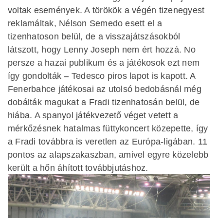
voltak események. A törökök a végén tizenegyest
reklamáltak, Nélson Semedo esett el a
tizenhatoson belül, de a visszajátszásokból
látszott, hogy Lenny Joseph nem ért hozzá. No
persze a hazai publikum és a játékosok ezt nem
így gondolták – Tedesco piros lapot is kapott. A
Fenerbahce játékosai az utolsó bedobásnál még
dobálták magukat a Fradi tizenhatosán belül, de
hiába. A spanyol játékvezető véget vetett a
mérkőzésnek hatalmas füttykoncert közepette, így
a Fradi továbbra is veretlen az Európa-ligában. 11
pontos az alapszakaszban, amivel egyre közelebb
került a hőn áhított továbbjutáshoz.