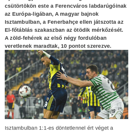
csütörtökön este a Ferencváros labdarúgóinak
az Európa-ligában, A magyar bajnok
Isztambulban, a Fenerbahçe ellen játszotta az
El-főtáblás szakaszban az ötödik mérkőzését.
A zöld-fehérek az első négy fordulóban
veretlenek maradtak, 10 pontot szerezve.
Isztambulban 1:1-es döntetlennel ért véget a