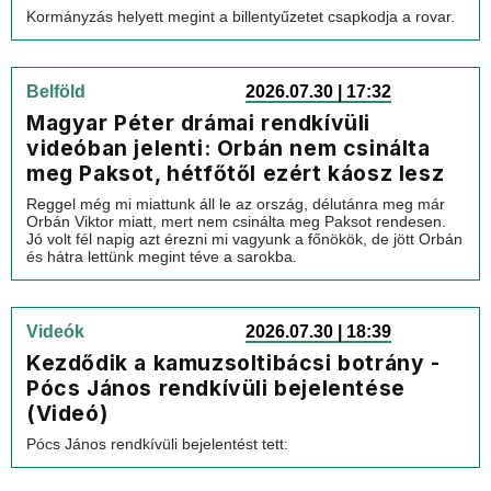
Kormányzás helyett megint a billentyűzetet csapkodja a rovar.
Belföld
2026.07.30 | 17:32
Magyar Péter drámai rendkívüli
videóban jelenti: Orbán nem csinálta
meg Paksot, hétfőtől ezért káosz lesz
Reggel még mi miattunk áll le az ország, délutánra meg már
Orbán Viktor miatt, mert nem csinálta meg Paksot rendesen.
Jó volt fél napig azt érezni mi vagyunk a főnökök, de jött Orbán
és hátra lettünk megint téve a sarokba.
Videók
2026.07.30 | 18:39
Kezdődik a kamuzsoltibácsi botrány -
Pócs János rendkívüli bejelentése
(Videó)
Pócs János rendkívüli bejelentést tett: