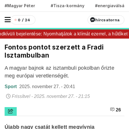
#Magyar Péter
#Tisza-kormány
#energiaválság
0 / 24
hírcsatorna
üli bejelentése: Nyomhatjátok a klímát ezerrel, a hűtőket let
Fontos pontot szerzett a Fradi
Isztambulban
A magyar bajnok az isztambuli pokolban őrizte
meg európai veretlenségét.
Sport
2025. november 27. - 20:41
Frissítve! - 2025. november 27. - 21:15
26
Újabb nagy csatát kellett megvívnia