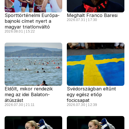
Sporttörténelmi Európa-
Meghalt Franco Baresi
2026.07.31 | 17:30
bajnoki címet nyert a
magyar triatlonváltó
2026.08.01 | 15:22
Eldőlt, mikor rendezik
Svédországban eltűnt
meg az idei Balaton-
egy egész etióp
átúszást
focicsapat
2026.07.30 | 21:11
2026.07.30 | 12:39