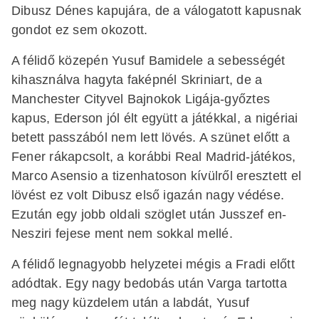
Dibusz Dénes kapujára, de a válogatott kapusnak
gondot ez sem okozott.
A félidő közepén Yusuf Bamidele a sebességét
kihasználva hagyta faképnél Skriniart, de a
Manchester Cityvel Bajnokok Ligája-győztes
kapus, Ederson jól élt együtt a játékkal, a nigériai
betett passzából nem lett lövés. A szünet előtt a
Fener rákapcsolt, a korábbi Real Madrid-játékos,
Marco Asensio a tizenhatoson kívülről eresztett el
lövést ez volt Dibusz első igazán nagy védése.
Ezután egy jobb oldali szöglet után Jusszef en-
Nesziri fejese ment nem sokkal mellé.
A félidő legnagyobb helyzetei mégis a Fradi előtt
adódtak. Egy nagy bedobás után Varga tartotta
meg nagy küzdelem után a labdát, Yusuf