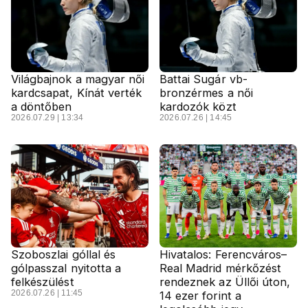
Világbajnok a magyar női
Battai Sugár vb-
kardcsapat, Kínát verték
bronzérmes a női
a döntőben
kardozók közt
2026.07.29 | 13:34
2026.07.26 | 14:45
Szoboszlai góllal és
Hivatalos: Ferencváros–
gólpasszal nyitotta a
Real Madrid mérkőzést
felkészülést
rendeznek az Üllői úton,
2026.07.26 | 11:45
14 ezer forint a