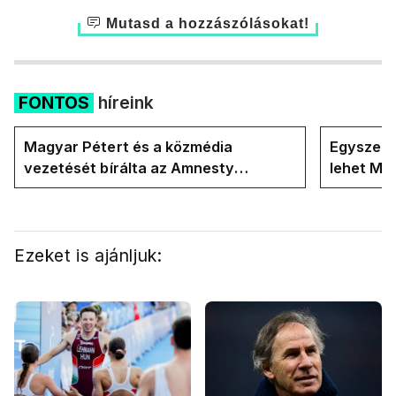
Mutasd a hozzászólásokat!
FONTOS
híreink
Magyar Pétert és a közmédia
Egyszerre
vezetését bírálta az Amnesty
lehet Ma
International a Klubrádióban
Ezeket is ajánljuk: