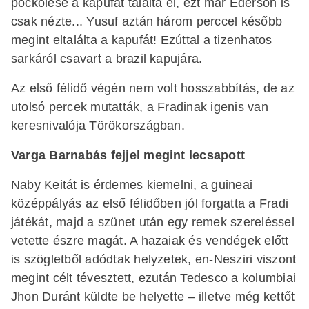
pöckölése a kapufát találta el, ezt már Ederson is
csak nézte... Yusuf aztán három perccel később
megint eltalálta a kapufát! Ezúttal a tizenhatos
sarkáról csavart a brazil kapujára.
Az első félidő végén nem volt hosszabbítás, de az
utolsó percek mutatták, a Fradinak igenis van
keresnivalója Törökországban.
Varga Barnabás fejjel megint lecsapott
Naby Keitát is érdemes kiemelni, a guineai
középpályás az első félidőben jól forgatta a Fradi
játékát, majd a szünet után egy remek szereléssel
vetette észre magát. A hazaiak és vendégek előtt
is szögletből adódtak helyzetek, en-Nesziri viszont
megint célt tévesztett, ezután Tedesco a kolumbiai
Jhon Duránt küldte be helyette – illetve még kettőt